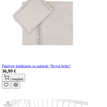
Patalynė kūdikiams su paklode "Royal beige"
36,99 €
Į krepšelį