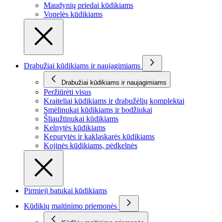
Maudynių priedai kūdikiams
Vonelės kūdikiams
Drabužiai kūdikiams ir naujagimiams
Drabužiai kūdikiams ir naujagimiams
Peržiūrėti visus
Kraiteliai kūdikiams ir drabužėlių komplektai
Smėlinukai kūdikiams ir bodžiukai
Šliaužtinukai kūdikiams
Kelnytės kūdikiams
Kepurytės ir kaklaskarės kūdikiams
Kojinės kūdikiams, pėdkelnės
Pirmieji batukai kūdikiams
Kūdikių maitinimo priemonės