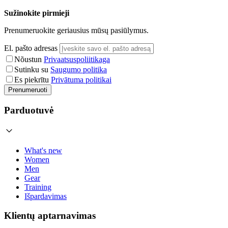
Sužinokite pirmieji
Prenumeruokite geriausius mūsų pasiūlymus.
El. pašto adresas
Nõustun
Privaatsuspoliitikaga
Sutinku su
Saugumo politika
Es piekrītu
Privātuma politikai
Prenumeruoti
Parduotuvė
What's new
Women
Men
Gear
Training
Išpardavimas
Klientų aptarnavimas