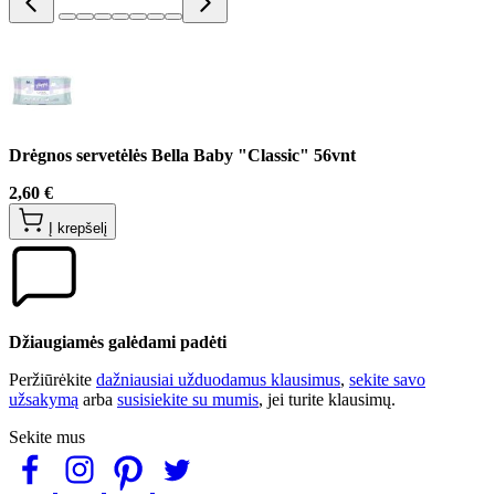
Drėgnos servetėlės Bella Baby "Classic" 56vnt
2,60 €
Į krepšelį
Džiaugiamės galėdami padėti
Peržiūrėkite
dažniausiai užduodamus klausimus
,
sekite savo
užsakymą
arba
susisiekite su mumis
, jei turite klausimų.
Sekite mus