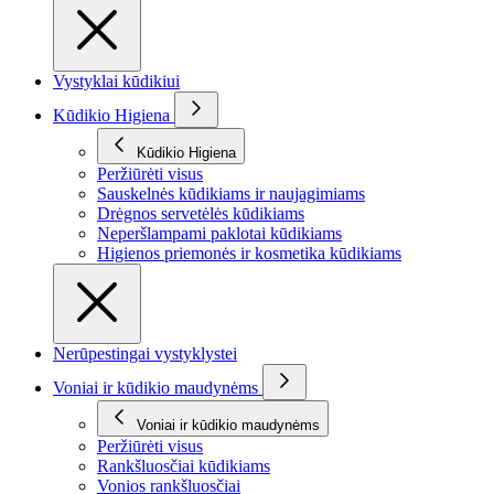
Vystyklai kūdikiui
Kūdikio Higiena
Kūdikio Higiena
Peržiūrėti visus
Sauskelnės kūdikiams ir naujagimiams
Drėgnos servetėlės kūdikiams
Neperšlampami paklotai kūdikiams
Higienos priemonės ir kosmetika kūdikiams
Nerūpestingai vystyklystei
Voniai ir kūdikio maudynėms
Voniai ir kūdikio maudynėms
Peržiūrėti visus
Rankšluosčiai kūdikiams
Vonios rankšluosčiai