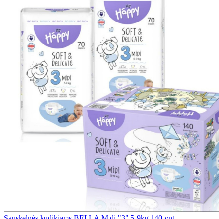
Sauskelnės kūdikiams BELLA Midi "3" 5-9kg 140 vnt