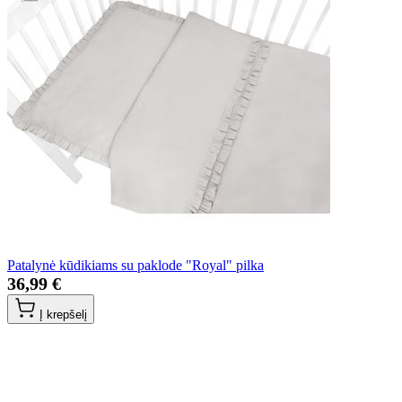
Patalynė kūdikiams su paklode "Royal" pilka
36,99 €
Į krepšelį