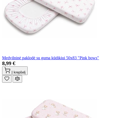
Medvilninė paklodė su guma kūdikiui 50x83 "Pink bows"
8,99 €
Į krepšelį