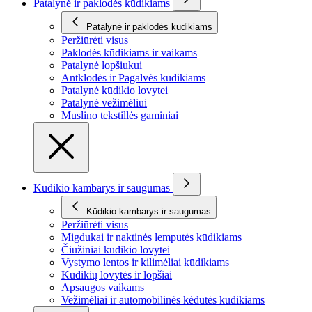
Patalynė ir paklodės kūdikiams
Patalynė ir paklodės kūdikiams
Peržiūrėti visus
Paklodės kūdikiams ir vaikams
Patalynė lopšiukui
Antklodės ir Pagalvės kūdikiams
Patalynė kūdikio lovytei
Patalynė vežimėliui
Muslino tekstillės gaminiai
Kūdikio kambarys ir saugumas
Kūdikio kambarys ir saugumas
Peržiūrėti visus
Migdukai ir naktinės lemputės kūdikiams
Čiužiniai kūdikio lovytei
Vystymo lentos ir kilimėliai kūdikiams
Kūdikių lovytės ir lopšiai
Apsaugos vaikams
Vežimėliai ir automobilinės kėdutės kūdikiams