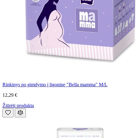
Rinkinys po gimdymo į ligoninę "Bella mamma" M/L
12,29 €
Žiūrėti produktą