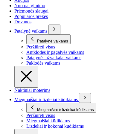
Akcijos
Nuo pat gimimo
Priemonės slaugai
Populiaros prekės
Dovanos
Patalynė vaikams
Patalynė vaikams
Peržiūrėti visus
Antklodės ir pagalvės vaikams
Patalynės užvalkalai vaikams
Paklodės vaikams
Naktiniai moterims
Miegmaišiai ir lizdeliai kūdikiams
Miegmaišiai ir lizdeliai kūdikiams
Peržiūrėti visus
Miegmaišiai kūdikiams
Lizdeliai ir kokonai kūdikiams