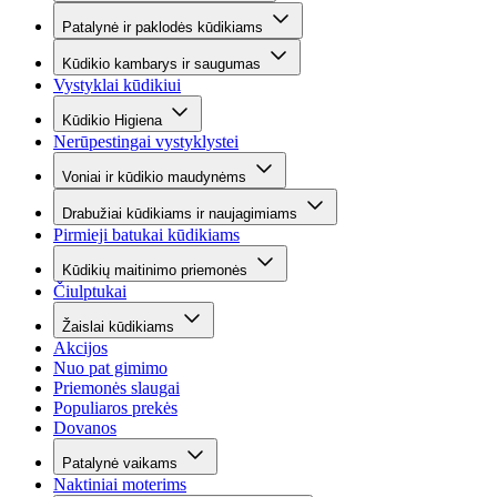
Patalynė ir paklodės kūdikiams
Kūdikio kambarys ir saugumas
Vystyklai kūdikiui
Kūdikio Higiena
Nerūpestingai vystyklystei
Voniai ir kūdikio maudynėms
Drabužiai kūdikiams ir naujagimiams
Pirmieji batukai kūdikiams
Kūdikių maitinimo priemonės
Čiulptukai
Žaislai kūdikiams
Akcijos
Nuo pat gimimo
Priemonės slaugai
Populiaros prekės
Dovanos
Patalynė vaikams
Naktiniai moterims