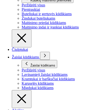
Kūdikių maitinimo priemonės
Peržiūrėti visus
Pientraukiai
Buteliukai ir gertuvės kūdikiams
Žindukai buteliukams
Maitinimo priedai kūdikiams
Maitinimo indai ir įrankiai kūdikiams
Čiulptukai
Žaislai kūdikiams
Žaislai kūdikiams
Peržiūrėti visus
Lavinamieji žaislai kūdikiams
Kramtukai ir barškučiai kūdikiams
Karuselės kūdikiams
Migdukai kūdikiams