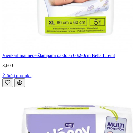
Vienkartiniai neperšlampami paklotai 60x90cm Bella L 5vnt
3,60 €
Žiūrėti produktą