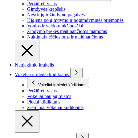
Peržiūrėti visus
Gimdyvės krepšelis
Nėščiųjų ir žindymo pagalvės
Higiena po gimdymo ir pogimdyminės priemonės
Vonios ir veido rankšluosčiai
Žindymo prekės maitinančioms mamoms
Naktiniai nėščiosioms ir maitinančioms
Naujagimio kraitelis
Vokeliai ir pledai kūdikiams
Vokeliai ir pledai kūdikiams
Peržiūrėti visus
Vokeliai naujagimiams
Pledai kūdikiams
Žieminiai vokeliai kūdikiams