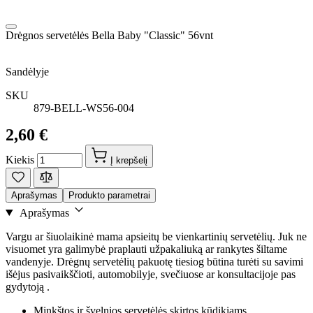
Drėgnos servetėlės Bella Baby "Classic" 56vnt
Sandėlyje
SKU
879-BELL-WS56-004
2,60 €
Kiekis
Į krepšelį
Aprašymas
Produkto parametrai
Aprašymas
Vargu ar šiuolaikinė mama apsieitų be vienkartinių servetėlių. Juk ne
visuomet yra galimybė praplauti užpakaliuką ar rankytes šiltame
vandenyje. Drėgnų servetėlių pakuotę tiesiog būtina turėti su savimi
išėjus pasivaikščioti, automobilyje, svečiuose ar konsultacijoje pas
gydytoją .
Minkštos ir švelnios servetėlės skirtos kūdikiams