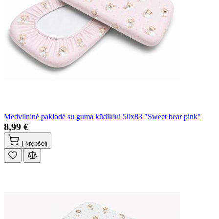
Medvilninė paklodė su guma kūdikiui 50x83 "Sweet bear pink"
8,99 €
Į krepšelį