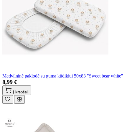
Medvilninė paklodė su guma kūdikiui 50x83 "Sweet bear white"
8,99 €
Į krepšelį