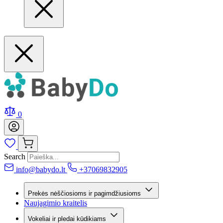
0
Search
info@babydo.lt
+37069832905
Prekės nėščiosioms ir pagimdžiusioms
Naujagimio kraitelis
Vokeliai ir pledai kūdikiams