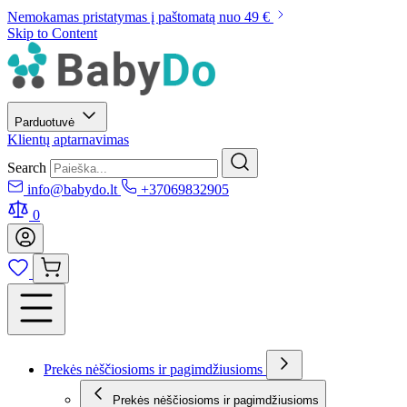
Nemokamas pristatymas į paštomatą nuo 49 €
Skip to Content
Parduotuvė
Klientų aptarnavimas
Search
info@babydo.lt
+37069832905
0
Prekės nėščiosioms ir pagimdžiusioms
Prekės nėščiosioms ir pagimdžiusioms