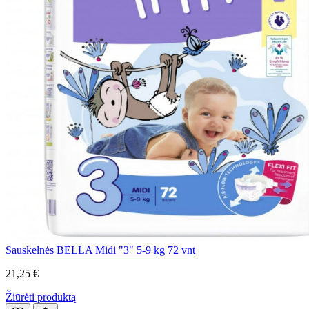
Sauskelnės BELLA Midi "3" 5-9 kg 72 vnt
21,25 €
Žiūrėti produktą