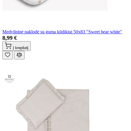
Medvilninė paklodė su guma kūdikiui 50x83 "Sweet bear white"
8,99 €
Į krepšelį