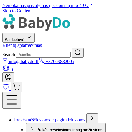
Nemokamas pristatymas į paštomatą nuo 49 €
Skip to Content
Parduotuvė
Klientų aptarnavimas
Search
info@babydo.lt
+37069832905
0
Prekės nėščiosioms ir pagimdžiusioms
Prekės nėščiosioms ir pagimdžiusioms