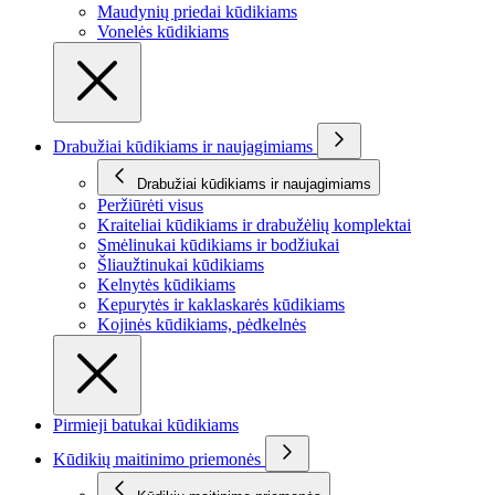
Maudynių priedai kūdikiams
Vonelės kūdikiams
Drabužiai kūdikiams ir naujagimiams
Drabužiai kūdikiams ir naujagimiams
Peržiūrėti visus
Kraiteliai kūdikiams ir drabužėlių komplektai
Smėlinukai kūdikiams ir bodžiukai
Šliaužtinukai kūdikiams
Kelnytės kūdikiams
Kepurytės ir kaklaskarės kūdikiams
Kojinės kūdikiams, pėdkelnės
Pirmieji batukai kūdikiams
Kūdikių maitinimo priemonės