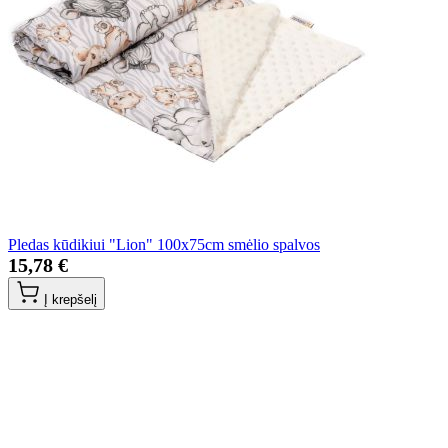
Pledas kūdikiui "Lion" 100x75cm smėlio spalvos
15,78 €
Į krepšelį