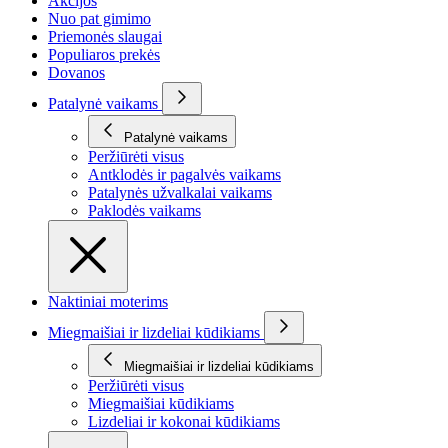
Akcijos
Nuo pat gimimo
Priemonės slaugai
Populiaros prekės
Dovanos
Patalynė vaikams
Patalynė vaikams
Peržiūrėti visus
Antklodės ir pagalvės vaikams
Patalynės užvalkalai vaikams
Paklodės vaikams
Naktiniai moterims
Miegmaišiai ir lizdeliai kūdikiams
Miegmaišiai ir lizdeliai kūdikiams
Peržiūrėti visus
Miegmaišiai kūdikiams
Lizdeliai ir kokonai kūdikiams