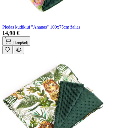
Pledas kūdikiui "Ananas" 100x75cm žalias
14,98 €
Į krepšelį