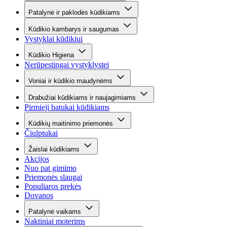
Patalynė ir paklodės kūdikiams
Kūdikio kambarys ir saugumas
Vystyklai kūdikiui
Kūdikio Higiena
Nerūpestingai vystyklystei
Voniai ir kūdikio maudynėms
Drabužiai kūdikiams ir naujagimiams
Pirmieji batukai kūdikiams
Kūdikių maitinimo priemonės
Čiulptukai
Žaislai kūdikiams
Akcijos
Nuo pat gimimo
Priemonės slaugai
Populiaros prekės
Dovanos
Patalynė vaikams
Naktiniai moterims