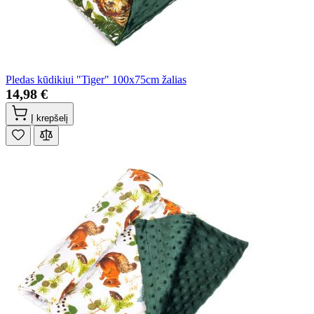
Pledas kūdikiui "Tiger" 100x75cm žalias
14,98 €
Į krepšelį