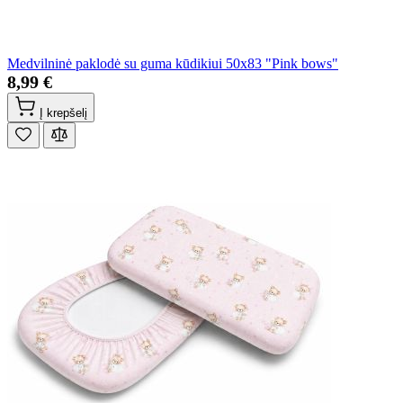
Medvilninė paklodė su guma kūdikiui 50x83 "Pink bows"
8,99 €
Į krepšelį