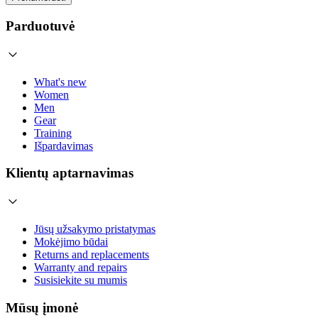
Parduotuvė
What's new
Women
Men
Gear
Training
Išpardavimas
Klientų aptarnavimas
Jūsų užsakymo pristatymas
Mokėjimo būdai
Returns and replacements
Warranty and repairs
Susisiekite su mumis
Mūsų įmonė