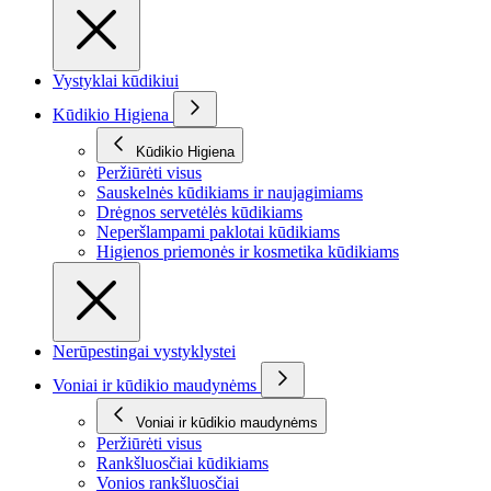
Vystyklai kūdikiui
Kūdikio Higiena
Kūdikio Higiena
Peržiūrėti visus
Sauskelnės kūdikiams ir naujagimiams
Drėgnos servetėlės kūdikiams
Neperšlampami paklotai kūdikiams
Higienos priemonės ir kosmetika kūdikiams
Nerūpestingai vystyklystei
Voniai ir kūdikio maudynėms
Voniai ir kūdikio maudynėms
Peržiūrėti visus
Rankšluosčiai kūdikiams
Vonios rankšluosčiai