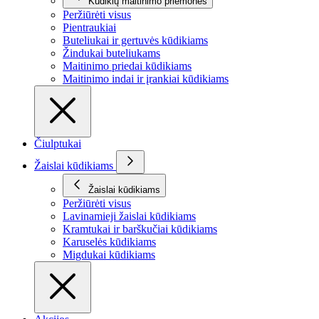
Kūdikių maitinimo priemonės
Peržiūrėti visus
Pientraukiai
Buteliukai ir gertuvės kūdikiams
Žindukai buteliukams
Maitinimo priedai kūdikiams
Maitinimo indai ir įrankiai kūdikiams
Čiulptukai
Žaislai kūdikiams
Žaislai kūdikiams
Peržiūrėti visus
Lavinamieji žaislai kūdikiams
Kramtukai ir barškučiai kūdikiams
Karuselės kūdikiams
Migdukai kūdikiams