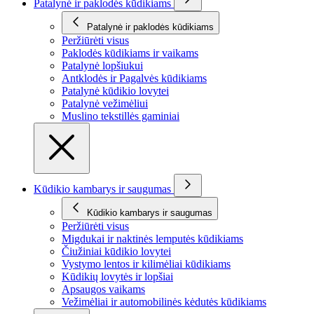
Patalynė ir paklodės kūdikiams
Patalynė ir paklodės kūdikiams
Peržiūrėti visus
Paklodės kūdikiams ir vaikams
Patalynė lopšiukui
Antklodės ir Pagalvės kūdikiams
Patalynė kūdikio lovytei
Patalynė vežimėliui
Muslino tekstillės gaminiai
Kūdikio kambarys ir saugumas
Kūdikio kambarys ir saugumas
Peržiūrėti visus
Migdukai ir naktinės lemputės kūdikiams
Čiužiniai kūdikio lovytei
Vystymo lentos ir kilimėliai kūdikiams
Kūdikių lovytės ir lopšiai
Apsaugos vaikams
Vežimėliai ir automobilinės kėdutės kūdikiams