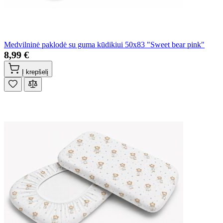
Medvilninė paklodė su guma kūdikiui 50x83 "Sweet bear pink"
8,99 €
Į krepšelį