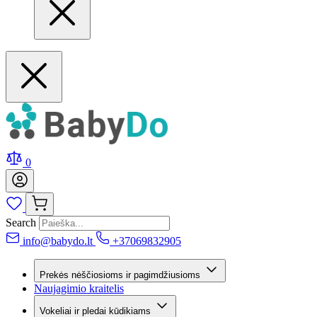
0
Search
info@babydo.lt
+37069832905
Prekės nėščiosioms ir pagimdžiusioms
Naujagimio kraitelis
Vokeliai ir pledai kūdikiams