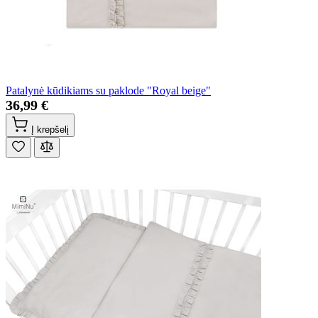
Patalynė kūdikiams su paklode "Royal beige"
36,99 €
Į krepšelį