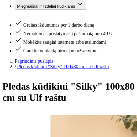
Miegmaišiai ir lizdeliai kūdikiams
Greitas išsiuntimas per 1 darbo dieną
Nemokamas pristatymas į paštomatą nuo 49 €
Mokėkite saugiai internetu arba atsiimdami
Gaukite nuolaidą pirmajam užsakymui
Pagrindinis puslapis
/
Pledas kūdikiui "Silky" 100x80 cm su Ulf raštu
Pledas kūdikiui "Silky" 100x80
cm su Ulf raštu