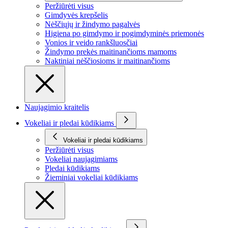
Peržiūrėti visus
Gimdyvės krepšelis
Nėščiųjų ir žindymo pagalvės
Higiena po gimdymo ir pogimdyminės priemonės
Vonios ir veido rankšluosčiai
Žindymo prekės maitinančioms mamoms
Naktiniai nėščiosioms ir maitinančioms
Naujagimio kraitelis
Vokeliai ir pledai kūdikiams
Vokeliai ir pledai kūdikiams
Peržiūrėti visus
Vokeliai naujagimiams
Pledai kūdikiams
Žieminiai vokeliai kūdikiams