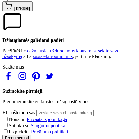
Į krepšelį
Džiaugiamės galėdami padėti
Peržiūrėkite
dažniausiai užduodamus klausimus
,
sekite savo
užsakymą
arba
susisiekite su mumis
, jei turite klausimų.
Sekite mus
Sužinokite pirmieji
Prenumeruokite geriausius mūsų pasiūlymus.
El. pašto adresas
Nõustun
Privaatsuspoliitikaga
Sutinku su
Saugumo politika
Es piekrītu
Privātuma politikai
Prenumeruoti