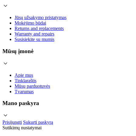
Jūsų užsakymo pristatymas
Mokėjimo būdai
Returns and replacements
Warranty and repairs
Susisiekite su mumis
Mūsų įmonė
Apie mus
Tinklaraštis
Mūsų parduotuvės
Tvarumas
Mano paskyra
Prisijungti
Sukurti paskyrą
Sutikimų nustatymai