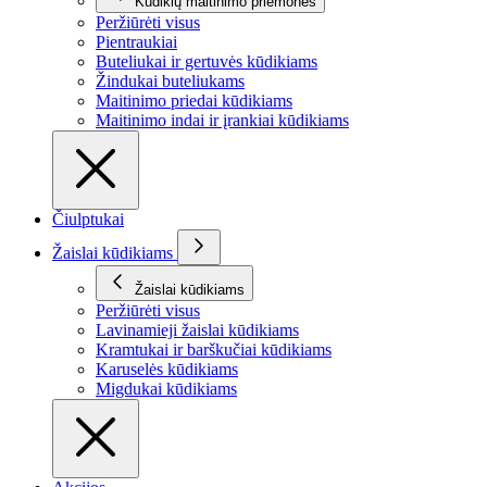
Kūdikių maitinimo priemonės
Peržiūrėti visus
Pientraukiai
Buteliukai ir gertuvės kūdikiams
Žindukai buteliukams
Maitinimo priedai kūdikiams
Maitinimo indai ir įrankiai kūdikiams
Čiulptukai
Žaislai kūdikiams
Žaislai kūdikiams
Peržiūrėti visus
Lavinamieji žaislai kūdikiams
Kramtukai ir barškučiai kūdikiams
Karuselės kūdikiams
Migdukai kūdikiams