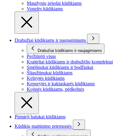
Maudynių priedai kūdikiams
Vonelės kūdikiams
Drabužiai kūdikiams ir naujagimiams
Drabužiai kūdikiams ir naujagimiams
Peržiūrėti visus
Kraiteliai kūdikiams ir drabužėlių komplektai
Smėlinukai kūdikiams ir bodžiukai
Šliaužtinukai kūdikiams
Kelnytės kūdikiams
Kepurytės ir kaklaskarės kūdikiams
Kojinės kūdikiams, pėdkelnės
Pirmieji batukai kūdikiams
Kūdikių maitinimo priemonės