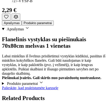
727-VYSP-B
2,29 €
Aprašymas
Produkto parametrai
Aprašymas
Flanelinis vystyklas su piešinukais
70x80cm melsvas 1 vienetas
Labai minkštas iš švelnus prisilietimui vystyklas kūdikiui, pasiūtas iš
minkštos kokybiškos flanelės. Gali būti naudojamas ir kaip
vystyklas, ir kaip paklotėlis (pvz. į vežimėlį), ir kaip lengvas
apklotėlis. Puikiai skalbiasi ir išsaugo pirmutines savybes net po
daugelio skalbimų.
Piešinukai įvairūs. Gali skirtis nuo pavaizduotų nuotraukose.
Produkto parametrai
Palieskite, kad praleistumėte karuselę
Related Products