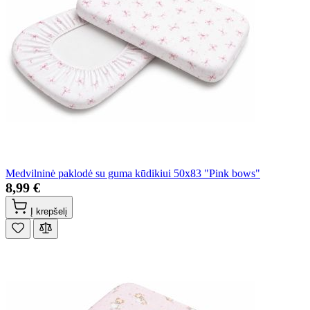
Medvilninė paklodė su guma kūdikiui 50x83 "Pink bows"
8,99 €
Į krepšelį