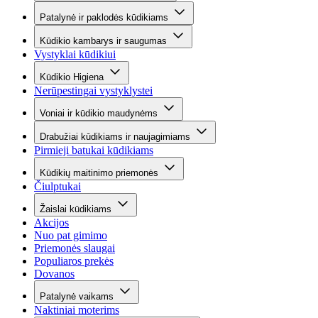
Patalynė ir paklodės kūdikiams
Kūdikio kambarys ir saugumas
Vystyklai kūdikiui
Kūdikio Higiena
Nerūpestingai vystyklystei
Voniai ir kūdikio maudynėms
Drabužiai kūdikiams ir naujagimiams
Pirmieji batukai kūdikiams
Kūdikių maitinimo priemonės
Čiulptukai
Žaislai kūdikiams
Akcijos
Nuo pat gimimo
Priemonės slaugai
Populiaros prekės
Dovanos
Patalynė vaikams
Naktiniai moterims