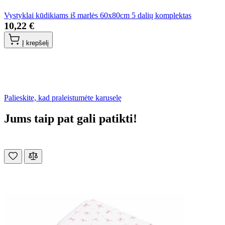
Vystyklai kūdikiams iš marlės 60x80cm 5 dalių komplektas
10,22 €
Į krepšelį
Palieskite, kad praleistumėte karuselę
Jums taip pat gali patikti!