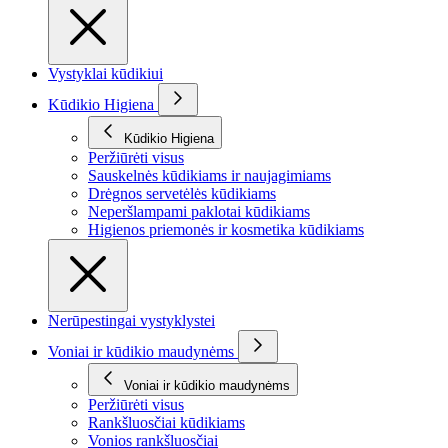
Vystyklai kūdikiui
Kūdikio Higiena
Kūdikio Higiena
Peržiūrėti visus
Sauskelnės kūdikiams ir naujagimiams
Drėgnos servetėlės kūdikiams
Neperšlampami paklotai kūdikiams
Higienos priemonės ir kosmetika kūdikiams
Nerūpestingai vystyklystei
Voniai ir kūdikio maudynėms
Voniai ir kūdikio maudynėms
Peržiūrėti visus
Rankšluosčiai kūdikiams
Vonios rankšluosčiai