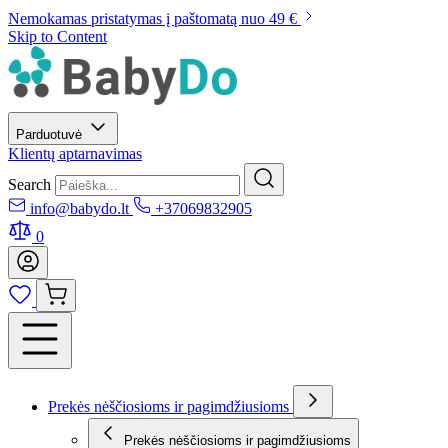
Nemokamas pristatymas į paštomatą nuo 49 €
Skip to Content
Parduotuvė
Klientų aptarnavimas
Search
info@babydo.lt
+37069832905
0
Prekės nėščiosioms ir pagimdžiusioms
Prekės nėščiosioms ir pagimdžiusioms