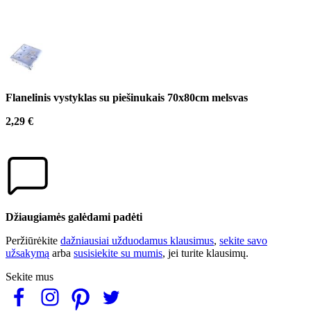
Flanelinis vystyklas su piešinukais 70x80cm melsvas
2,29 €
Džiaugiamės galėdami padėti
Peržiūrėkite
dažniausiai užduodamus klausimus
,
sekite savo
užsakymą
arba
susisiekite su mumis
, jei turite klausimų.
Sekite mus