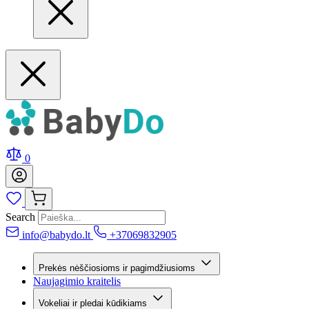
0
Search
info@babydo.lt
+37069832905
Prekės nėščiosioms ir pagimdžiusioms
Naujagimio kraitelis
Vokeliai ir pledai kūdikiams