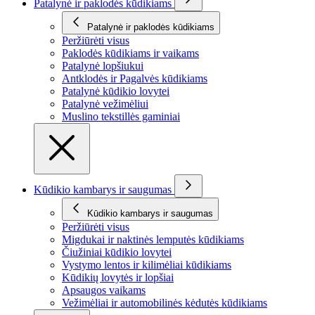
Patalynė ir paklodės kūdikiams
Patalynė ir paklodės kūdikiams
Peržiūrėti visus
Paklodės kūdikiams ir vaikams
Patalynė lopšiukui
Antklodės ir Pagalvės kūdikiams
Patalynė kūdikio lovytei
Patalynė vežimėliui
Muslino tekstillės gaminiai
Kūdikio kambarys ir saugumas
Kūdikio kambarys ir saugumas
Peržiūrėti visus
Migdukai ir naktinės lemputės kūdikiams
Čiužiniai kūdikio lovytei
Vystymo lentos ir kilimėliai kūdikiams
Kūdikių lovytės ir lopšiai
Apsaugos vaikams
Vežimėliai ir automobilinės kėdutės kūdikiams