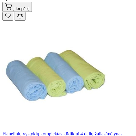
Į krepšelį
Flanelinių vystyklų komplektas kūdikiui 4 dalių žalias/mėlynas