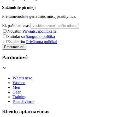
Sužinokite pirmieji
Prenumeruokite geriausius mūsų pasiūlymus.
El. pašto adresas
Nõustun
Privaatsuspoliitikaga
Sutinku su
Saugumo politika
Es piekrītu
Privātuma politikai
Prenumeruoti
Parduotuvė
What's new
Women
Men
Gear
Training
Išpardavimas
Klientų aptarnavimas