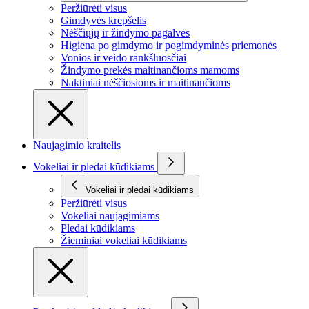
Peržiūrėti visus
Gimdyvės krepšelis
Nėščiųjų ir žindymo pagalvės
Higiena po gimdymo ir pogimdyminės priemonės
Vonios ir veido rankšluosčiai
Žindymo prekės maitinančioms mamoms
Naktiniai nėščiosioms ir maitinančioms
Naujagimio kraitelis
Vokeliai ir pledai kūdikiams
Vokeliai ir pledai kūdikiams
Peržiūrėti visus
Vokeliai naujagimiams
Pledai kūdikiams
Žieminiai vokeliai kūdikiams