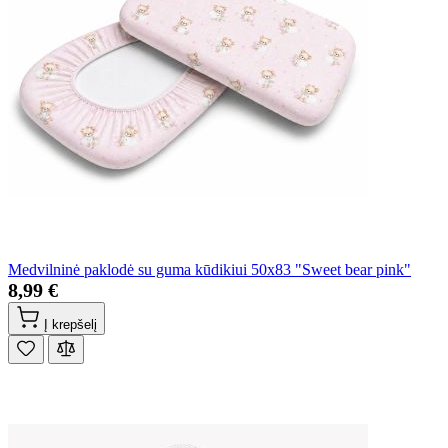
Medvilninė paklodė su guma kūdikiui 50x83 "Sweet bear pink"
8,99 €
Į krepšelį