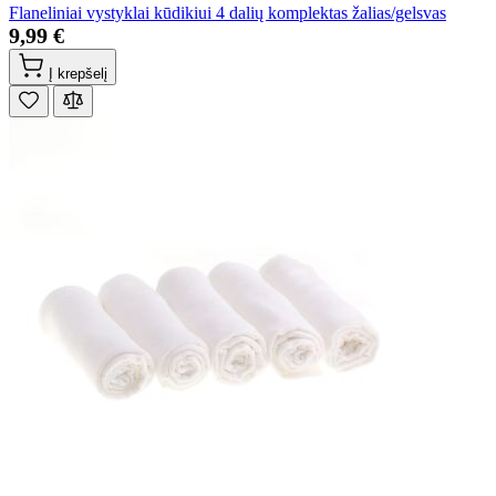
Flaneliniai vystyklai kūdikiui 4 dalių komplektas žalias/gelsvas
9,99 €
Į krepšelį