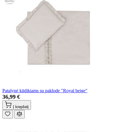
Patalynė kūdikiams su paklode "Royal beige"
36,99 €
Į krepšelį