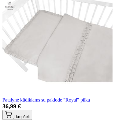
Patalynė kūdikiams su paklode "Royal" pilka
36,99 €
Į krepšelį