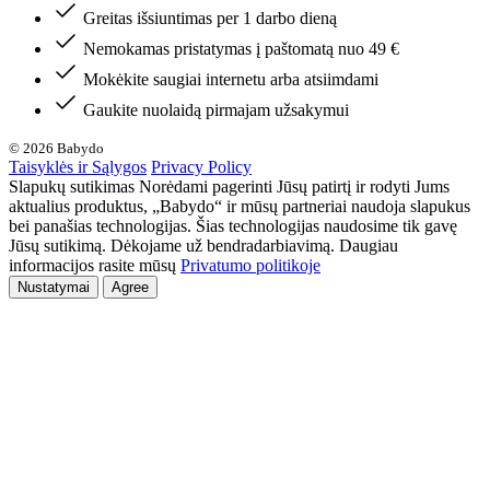
Greitas išsiuntimas per 1 darbo dieną
Nemokamas pristatymas į paštomatą nuo 49 €
Mokėkite saugiai internetu arba atsiimdami
Gaukite nuolaidą pirmajam užsakymui
© 2026 Babydo
Taisyklės ir Sąlygos
Privacy Policy
Slapukų sutikimas Norėdami pagerinti Jūsų patirtį ir rodyti Jums
aktualius produktus, „Babydo“ ir mūsų partneriai naudoja slapukus
bei panašias technologijas. Šias technologijas naudosime tik gavę
Jūsų sutikimą. Dėkojame už bendradarbiavimą. Daugiau
informacijos rasite mūsų
Privatumo politikoje
Nustatymai
Agree