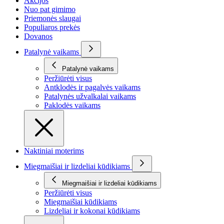
Akcijos
Nuo pat gimimo
Priemonės slaugai
Populiaros prekės
Dovanos
Patalynė vaikams
Patalynė vaikams
Peržiūrėti visus
Antklodės ir pagalvės vaikams
Patalynės užvalkalai vaikams
Paklodės vaikams
Naktiniai moterims
Miegmaišiai ir lizdeliai kūdikiams
Miegmaišiai ir lizdeliai kūdikiams
Peržiūrėti visus
Miegmaišiai kūdikiams
Lizdeliai ir kokonai kūdikiams