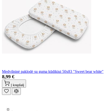
Medvilninė paklodė su guma kūdikiui 50x83 "Sweet bear white"
8,99 €
Į krepšelį