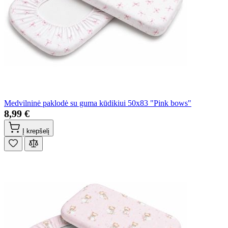
Medvilninė paklodė su guma kūdikiui 50x83 "Pink bows"
8,99 €
Į krepšelį