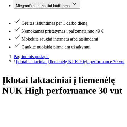
Miegmaišiai ir lizdeliai kūdikiams
Greitas išsiuntimas per 1 darbo dieną
Nemokamas pristatymas į paštomatą nuo 49 €
Mokėkite saugiai internetu arba atsiimdami
Gaukite nuolaidą pirmajam užsakymui
Pagrindinis puslapis
/
Įklotai laktaciniai į liemenėlę NUK High performance 30 vnt
Įklotai laktaciniai į liemenėlę
NUK High performance 30 vnt