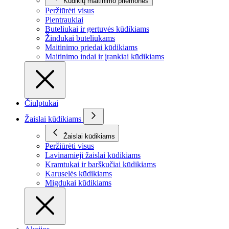
Kūdikių maitinimo priemonės
Peržiūrėti visus
Pientraukiai
Buteliukai ir gertuvės kūdikiams
Žindukai buteliukams
Maitinimo priedai kūdikiams
Maitinimo indai ir įrankiai kūdikiams
Čiulptukai
Žaislai kūdikiams
Žaislai kūdikiams
Peržiūrėti visus
Lavinamieji žaislai kūdikiams
Kramtukai ir barškučiai kūdikiams
Karuselės kūdikiams
Migdukai kūdikiams