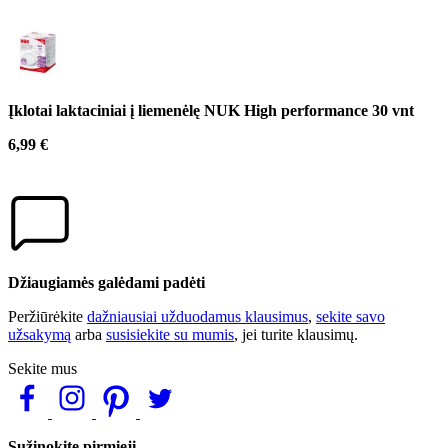
Įklotai laktaciniai į liemenėlę NUK High performance 30 vnt
6,99 €
Džiaugiamės galėdami padėti
Peržiūrėkite
dažniausiai užduodamus klausimus
,
sekite savo
užsakymą
arba
susisiekite su mumis
, jei turite klausimų.
Sekite mus
Sužinokite pirmieji