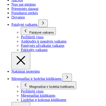
Akcijos
Nuo pat gimimo
Priemonės slaugai
Populiaros prekės
Dovanos
Patalynė vaikams
Patalynė vaikams
Peržiūrėti visus
Antklodės ir pagalvės vaikams
Patalynės užvalkalai vaikams
Paklodės vaikams
Naktiniai moterims
Miegmaišiai ir lizdeliai kūdikiams
Miegmaišiai ir lizdeliai kūdikiams
Peržiūrėti visus
Miegmaišiai kūdikiams
Lizdeliai ir kokonai kūdikiams