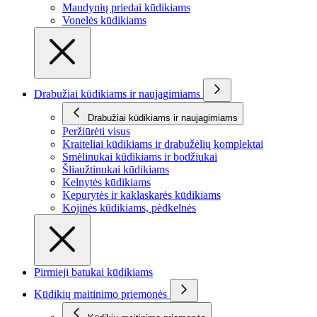
Maudynių priedai kūdikiams
Vonelės kūdikiams
Drabužiai kūdikiams ir naujagimiams
Drabužiai kūdikiams ir naujagimiams
Peržiūrėti visus
Kraiteliai kūdikiams ir drabužėlių komplektai
Smėlinukai kūdikiams ir bodžiukai
Šliaužtinukai kūdikiams
Kelnytės kūdikiams
Kepurytės ir kaklaskarės kūdikiams
Kojinės kūdikiams, pėdkelnės
Pirmieji batukai kūdikiams
Kūdikių maitinimo priemonės