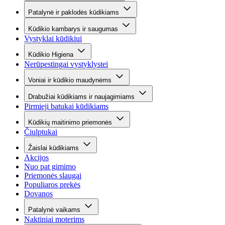
Patalynė ir paklodės kūdikiams
Kūdikio kambarys ir saugumas
Vystyklai kūdikiui
Kūdikio Higiena
Nerūpestingai vystyklystei
Voniai ir kūdikio maudynėms
Drabužiai kūdikiams ir naujagimiams
Pirmieji batukai kūdikiams
Kūdikių maitinimo priemonės
Čiulptukai
Žaislai kūdikiams
Akcijos
Nuo pat gimimo
Priemonės slaugai
Populiaros prekės
Dovanos
Patalynė vaikams
Naktiniai moterims