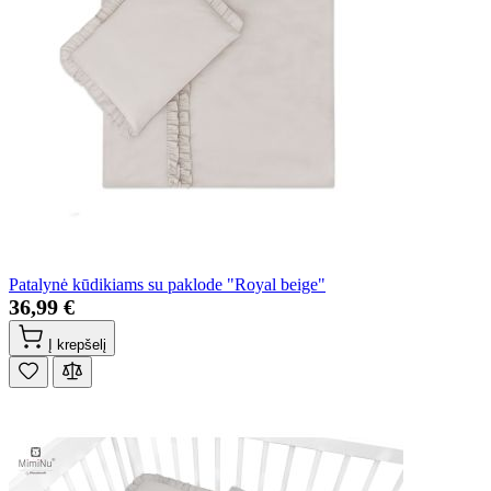
Patalynė kūdikiams su paklode "Royal beige"
36,99 €
Į krepšelį