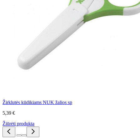
Žirklutės kūdikiams NUK žalios sp
5,39 €
Žiūrėti produktą