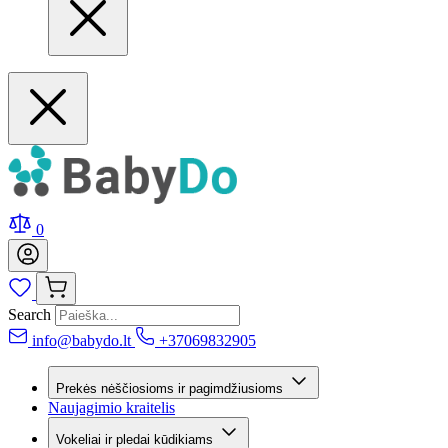
0
Search
info@babydo.lt
+37069832905
Prekės nėščiosioms ir pagimdžiusioms
Naujagimio kraitelis
Vokeliai ir pledai kūdikiams