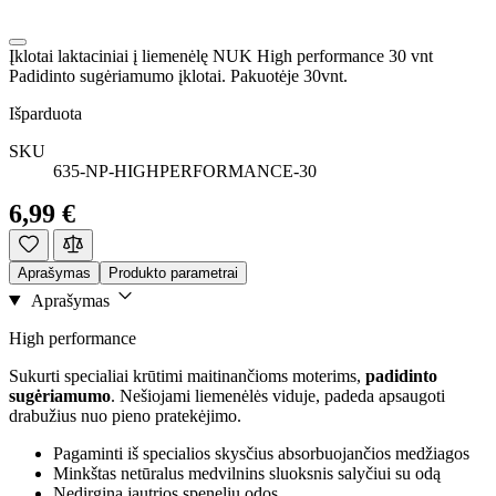
Įklotai laktaciniai į liemenėlę NUK High performance 30 vnt
Padidinto sugėriamumo įklotai. Pakuotėje 30vnt.
Išparduota
SKU
635-NP-HIGHPERFORMANCE-30
6,99 €
Aprašymas
Produkto parametrai
Aprašymas
High performance
Sukurti specialiai krūtimi maitinančioms moterims,
padidinto
sugėriamumo
. Nešiojami liemenėlės viduje, padeda apsaugoti
drabužius nuo pieno pratekėjimo.
Pagaminti iš specialios skysčius absorbuojančios medžiagos
Minkštas netūralus medvilnins sluoksnis salyčiui su odą
Nedirgina jautrios spenelių odos