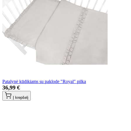
Patalynė kūdikiams su paklode "Royal" pilka
36,99 €
Į krepšelį