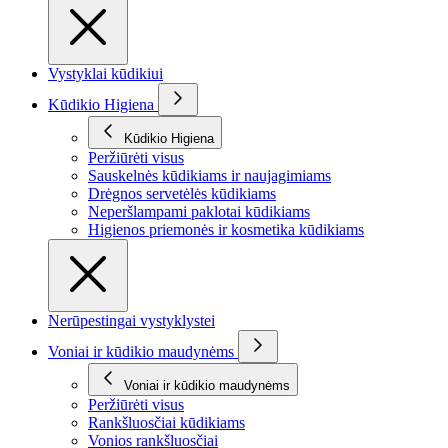
Vystyklai kūdikiui
Kūdikio Higiena
Kūdikio Higiena
Peržiūrėti visus
Sauskelnės kūdikiams ir naujagimiams
Drėgnos servetėlės kūdikiams
Neperšlampami paklotai kūdikiams
Higienos priemonės ir kosmetika kūdikiams
Nerūpestingai vystyklystei
Voniai ir kūdikio maudynėms
Voniai ir kūdikio maudynėms
Peržiūrėti visus
Rankšluosčiai kūdikiams
Vonios rankšluosčiai