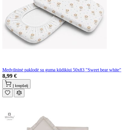
Medvilninė paklodė su guma kūdikiui 50x83 "Sweet bear white"
8,99 €
Į krepšelį