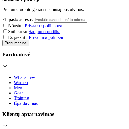
Prenumeruokite geriausius mūsų pasiūlymus.
El. pašto adresas
Nõustun
Privaatsuspoliitikaga
Sutinku su
Saugumo politika
Es piekrītu
Privātuma politikai
Prenumeruoti
Parduotuvė
What's new
Women
Men
Gear
Training
Išpardavimas
Klientų aptarnavimas