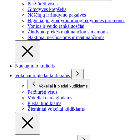
Peržiūrėti visus
Gimdyvės krepšelis
Nėščiųjų ir žindymo pagalvės
Higiena po gimdymo ir pogimdyminės priemonės
Vonios ir veido rankšluosčiai
Žindymo prekės maitinančioms mamoms
Naktiniai nėščiosioms ir maitinančioms
Naujagimio kraitelis
Vokeliai ir pledai kūdikiams
Vokeliai ir pledai kūdikiams
Peržiūrėti visus
Vokeliai naujagimiams
Pledai kūdikiams
Žieminiai vokeliai kūdikiams