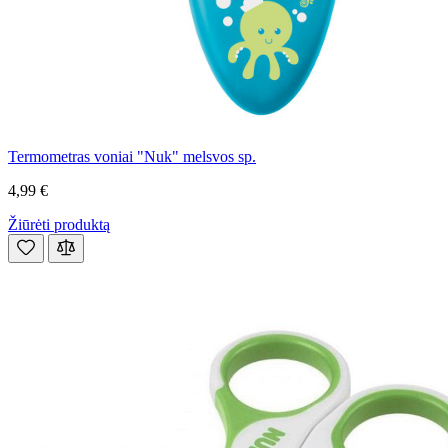
Termometras voniai "Nuk" melsvos sp.
4,99 €
Žiūrėti produktą