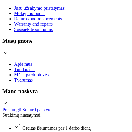
Jūsų užsakymo pristatymas
Mokėjimo būdai
Returns and replacements
Warranty and repairs
Susisiekite su mumis
Mūsų įmonė
Apie mus
Tinklaraštis
Mūsų parduotuvės
Tvarumas
Mano paskyra
Prisijungti
Sukurti paskyrą
Sutikimų nustatymai
Greitas išsiuntimas per 1 darbo dieną