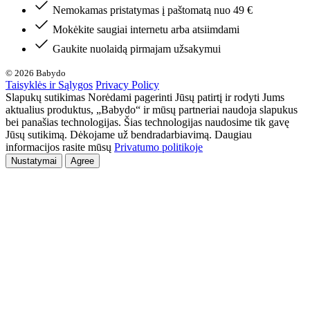
Nemokamas pristatymas į paštomatą nuo 49 €
Mokėkite saugiai internetu arba atsiimdami
Gaukite nuolaidą pirmajam užsakymui
© 2026 Babydo
Taisyklės ir Sąlygos
Privacy Policy
Slapukų sutikimas Norėdami pagerinti Jūsų patirtį ir rodyti Jums
aktualius produktus, „Babydo“ ir mūsų partneriai naudoja slapukus
bei panašias technologijas. Šias technologijas naudosime tik gavę
Jūsų sutikimą. Dėkojame už bendradarbiavimą. Daugiau
informacijos rasite mūsų
Privatumo politikoje
Nustatymai
Agree