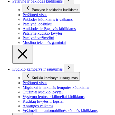
Patalynė ir paklodės kūdikiams
Patalynė ir paklodės kūdikiams
Peržiūrėti visus
Paklodės kūdikiams ir vaikams
Patalynė lopšiukui
Antklodės ir Pagalvės kūdikiams
Patalynė kūdikio lovytei
Patalynė vežimėliui
Muslino tekstillės gaminiai
Kūdikio kambarys ir saugumas
Kūdikio kambarys ir saugumas
Peržiūrėti visus
Migdukai ir naktinės lemputės kūdikiams
Čiužiniai kūdikio lovytei
Vystymo lentos ir kilimėliai kūdikiams
Kūdikių lovytės ir lopšiai
Apsaugos vaikams
Vežimėliai ir automobilinės kėdutės kūdikiams