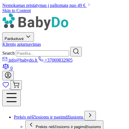
Nemokamas pristatymas į paštomatą nuo 49 €
Skip to Content
Parduotuvė
Klientų aptarnavimas
Search
info@babydo.lt
+37069832905
0
Prekės nėščiosioms ir pagimdžiusioms
Prekės nėščiosioms ir pagimdžiusioms