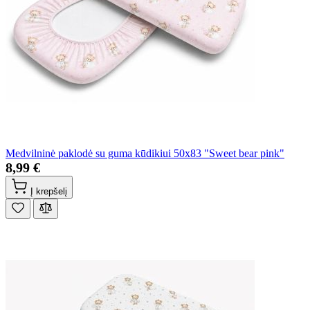
Medvilninė paklodė su guma kūdikiui 50x83 "Sweet bear pink"
8,99 €
Į krepšelį