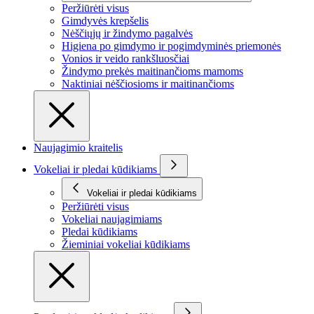
Peržiūrėti visus
Gimdyvės krepšelis
Nėščiųjų ir žindymo pagalvės
Higiena po gimdymo ir pogimdyminės priemonės
Vonios ir veido rankšluosčiai
Žindymo prekės maitinančioms mamoms
Naktiniai nėščiosioms ir maitinančioms
Naujagimio kraitelis
Vokeliai ir pledai kūdikiams
Vokeliai ir pledai kūdikiams
Peržiūrėti visus
Vokeliai naujagimiams
Pledai kūdikiams
Žieminiai vokeliai kūdikiams