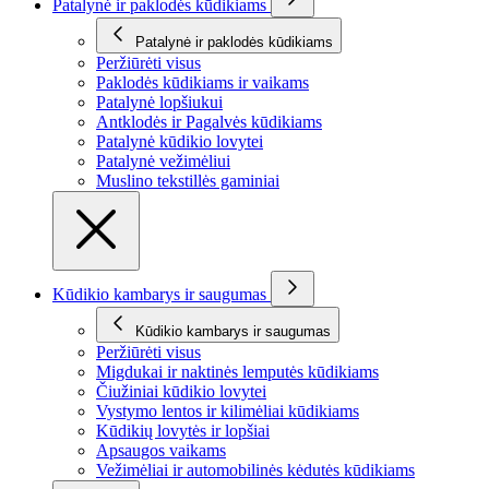
Patalynė ir paklodės kūdikiams
Patalynė ir paklodės kūdikiams
Peržiūrėti visus
Paklodės kūdikiams ir vaikams
Patalynė lopšiukui
Antklodės ir Pagalvės kūdikiams
Patalynė kūdikio lovytei
Patalynė vežimėliui
Muslino tekstillės gaminiai
Kūdikio kambarys ir saugumas
Kūdikio kambarys ir saugumas
Peržiūrėti visus
Migdukai ir naktinės lemputės kūdikiams
Čiužiniai kūdikio lovytei
Vystymo lentos ir kilimėliai kūdikiams
Kūdikių lovytės ir lopšiai
Apsaugos vaikams
Vežimėliai ir automobilinės kėdutės kūdikiams