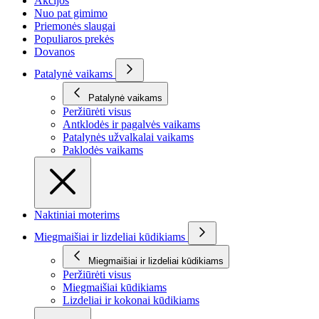
Akcijos
Nuo pat gimimo
Priemonės slaugai
Populiaros prekės
Dovanos
Patalynė vaikams
Patalynė vaikams
Peržiūrėti visus
Antklodės ir pagalvės vaikams
Patalynės užvalkalai vaikams
Paklodės vaikams
Naktiniai moterims
Miegmaišiai ir lizdeliai kūdikiams
Miegmaišiai ir lizdeliai kūdikiams
Peržiūrėti visus
Miegmaišiai kūdikiams
Lizdeliai ir kokonai kūdikiams