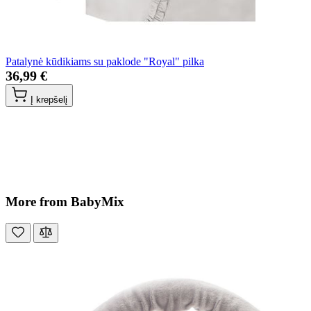
Patalynė kūdikiams su paklode "Royal" pilka
36,99 €
Į krepšelį
More from BabyMix