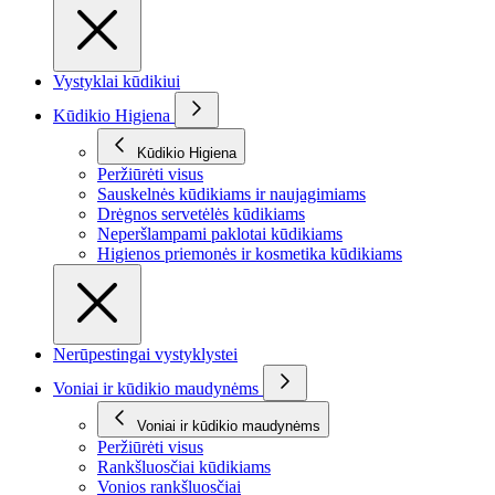
Vystyklai kūdikiui
Kūdikio Higiena
Kūdikio Higiena
Peržiūrėti visus
Sauskelnės kūdikiams ir naujagimiams
Drėgnos servetėlės kūdikiams
Neperšlampami paklotai kūdikiams
Higienos priemonės ir kosmetika kūdikiams
Nerūpestingai vystyklystei
Voniai ir kūdikio maudynėms
Voniai ir kūdikio maudynėms
Peržiūrėti visus
Rankšluosčiai kūdikiams
Vonios rankšluosčiai