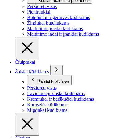
Kūdikių maitinimo priemonės
Peržiūrėti visus
Pientraukiai
Buteliukai ir gertuvės kūdikiams
Žindukai buteliukams
Maitinimo priedai kūdikiams
Maitinimo indai ir įrankiai kūdikiams
Čiulptukai
Žaislai kūdikiams
Žaislai kūdikiams
Peržiūrėti visus
Lavinamieji žaislai kūdikiams
Kramtukai ir barškučiai kūdikiams
Karuselės kūdikiams
Migdukai kūdikiams