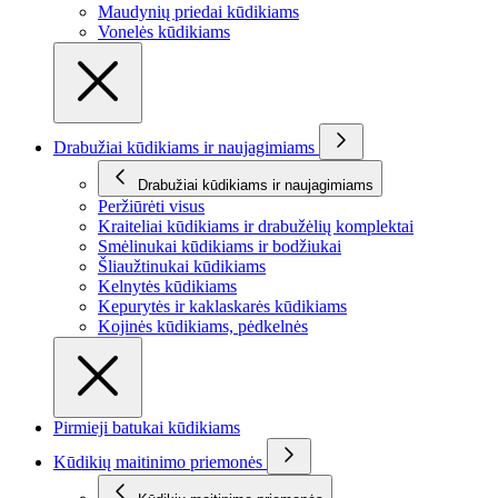
Maudynių priedai kūdikiams
Vonelės kūdikiams
Drabužiai kūdikiams ir naujagimiams
Drabužiai kūdikiams ir naujagimiams
Peržiūrėti visus
Kraiteliai kūdikiams ir drabužėlių komplektai
Smėlinukai kūdikiams ir bodžiukai
Šliaužtinukai kūdikiams
Kelnytės kūdikiams
Kepurytės ir kaklaskarės kūdikiams
Kojinės kūdikiams, pėdkelnės
Pirmieji batukai kūdikiams
Kūdikių maitinimo priemonės