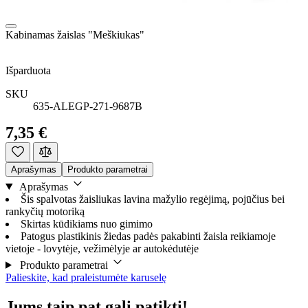
Kabinamas žaislas "Meškiukas"
Išparduota
SKU
635-ALEGP-271-9687B
7,35 €
Aprašymas
Produkto parametrai
Aprašymas
Šis spalvotas žaisliukas lavina mažylio regėjimą, pojūčius bei
rankyčių motoriką
Skirtas kūdikiams nuo gimimo
Patogus plastikinis žiedas padės pakabinti žaisla reikiamoje
vietoje - lovytėje, vežimėlyje ar autokėdutėje
Produkto parametrai
Palieskite, kad praleistumėte karuselę
Jums taip pat gali patikti!