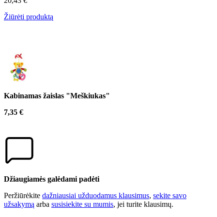
20,43 €
Žiūrėti produktą
Kabinamas žaislas "Meškiukas"
7,35 €
Džiaugiamės galėdami padėti
Peržiūrėkite
dažniausiai užduodamus klausimus
,
sekite savo
užsakymą
arba
susisiekite su mumis
, jei turite klausimų.