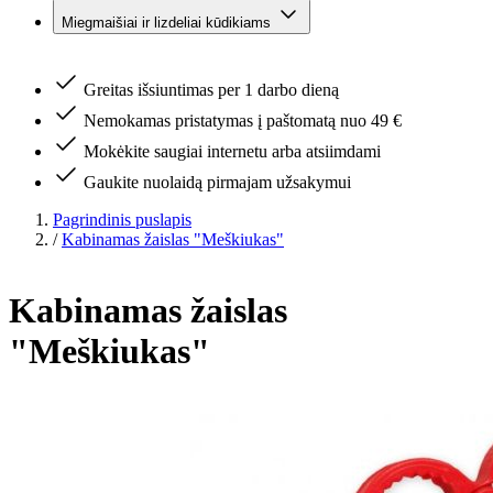
Miegmaišiai ir lizdeliai kūdikiams
Greitas išsiuntimas per 1 darbo dieną
Nemokamas pristatymas į paštomatą nuo 49 €
Mokėkite saugiai internetu arba atsiimdami
Gaukite nuolaidą pirmajam užsakymui
Pagrindinis puslapis
/
Kabinamas žaislas "Meškiukas"
Kabinamas žaislas
"Meškiukas"