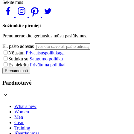
Sekite mus
Sužinokite pirmieji
Prenumeruokite geriausius mūsų pasiūlymus.
El. pašto adresas
Nõustun
Privaatsuspoliitikaga
Sutinku su
Saugumo politika
Es piekrītu
Privātuma politikai
Prenumeruoti
Parduotuvė
What's new
Women
Men
Gear
Training
Išpardavimas