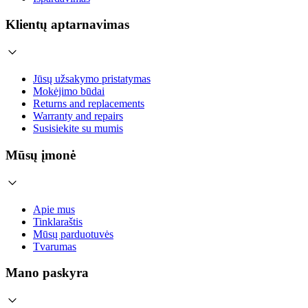
Klientų aptarnavimas
Jūsų užsakymo pristatymas
Mokėjimo būdai
Returns and replacements
Warranty and repairs
Susisiekite su mumis
Mūsų įmonė
Apie mus
Tinklaraštis
Mūsų parduotuvės
Tvarumas
Mano paskyra