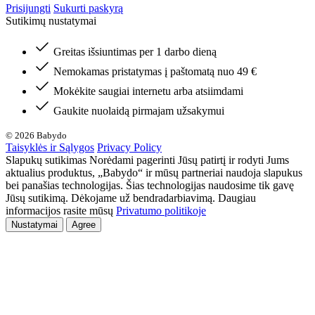
Prisijungti
Sukurti paskyrą
Sutikimų nustatymai
Greitas išsiuntimas per 1 darbo dieną
Nemokamas pristatymas į paštomatą nuo 49 €
Mokėkite saugiai internetu arba atsiimdami
Gaukite nuolaidą pirmajam užsakymui
© 2026 Babydo
Taisyklės ir Sąlygos
Privacy Policy
Slapukų sutikimas Norėdami pagerinti Jūsų patirtį ir rodyti Jums
aktualius produktus, „Babydo“ ir mūsų partneriai naudoja slapukus
bei panašias technologijas. Šias technologijas naudosime tik gavę
Jūsų sutikimą. Dėkojame už bendradarbiavimą. Daugiau
informacijos rasite mūsų
Privatumo politikoje
Nustatymai
Agree