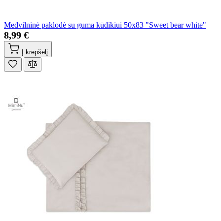
Medvilninė paklodė su guma kūdikiui 50x83 "Sweet bear white"
8,99 €
Į krepšelį