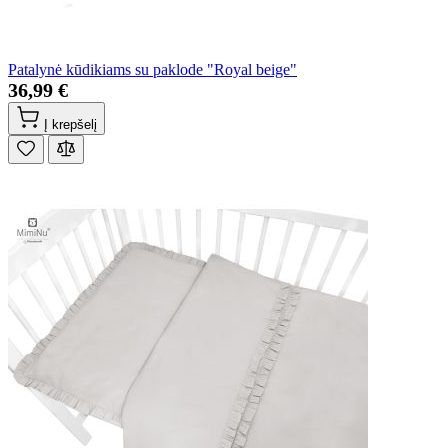
Patalynė kūdikiams su paklode "Royal beige"
36,99 €
Į krepšelį