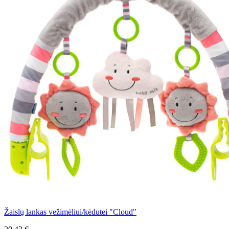
Žaislų lankas vežimėliui/kėdutei "Cloud"