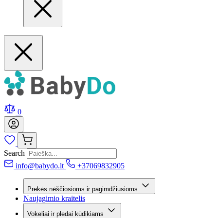
0
Search
info@babydo.lt
+37069832905
Prekės nėščiosioms ir pagimdžiusioms
Naujagimio kraitelis
Vokeliai ir pledai kūdikiams