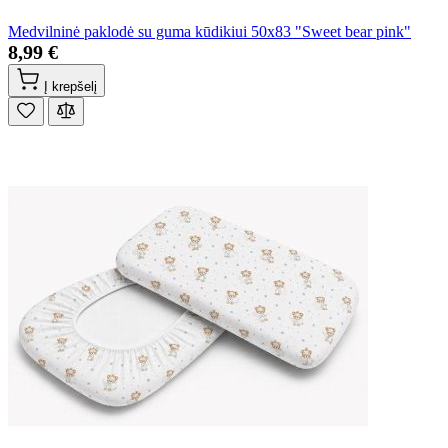
Medvilninė paklodė su guma kūdikiui 50x83 "Sweet bear pink"
8,99 €
Į krepšelį