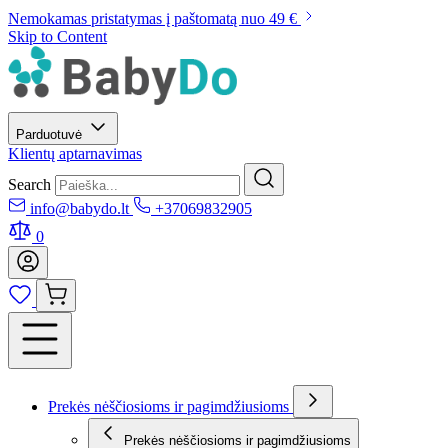
Nemokamas pristatymas į paštomatą nuo 49 €
Skip to Content
Parduotuvė
Klientų aptarnavimas
Search
info@babydo.lt
+37069832905
0
Prekės nėščiosioms ir pagimdžiusioms
Prekės nėščiosioms ir pagimdžiusioms