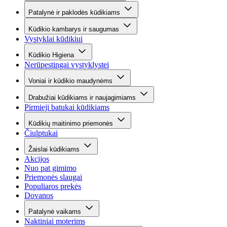
Patalynė ir paklodės kūdikiams
Kūdikio kambarys ir saugumas
Vystyklai kūdikiui
Kūdikio Higiena
Nerūpestingai vystyklystei
Voniai ir kūdikio maudynėms
Drabužiai kūdikiams ir naujagimiams
Pirmieji batukai kūdikiams
Kūdikių maitinimo priemonės
Čiulptukai
Žaislai kūdikiams
Akcijos
Nuo pat gimimo
Priemonės slaugai
Populiaros prekės
Dovanos
Patalynė vaikams
Naktiniai moterims