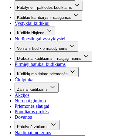
Patalynė ir paklodės kūdikiams
Kūdikio kambarys ir saugumas
Vystyklai kūdikiui
Kūdikio Higiena
Nerūpestingai vystyklystei
Voniai ir kūdikio maudynėms
Drabužiai kūdikiams ir naujagimiams
Pirmieji batukai kūdikiams
Kūdikių maitinimo priemonės
Čiulptukai
Žaislai kūdikiams
Akcijos
Nuo pat gimimo
Priemonės slaugai
Populiaros prekės
Dovanos
Patalynė vaikams
Naktiniai moterims