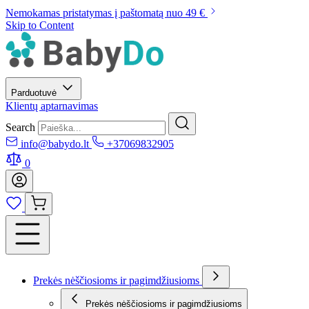
Nemokamas pristatymas į paštomatą nuo 49 €
Skip to Content
Parduotuvė
Klientų aptarnavimas
Search
info@babydo.lt
+37069832905
0
Prekės nėščiosioms ir pagimdžiusioms
Prekės nėščiosioms ir pagimdžiusioms