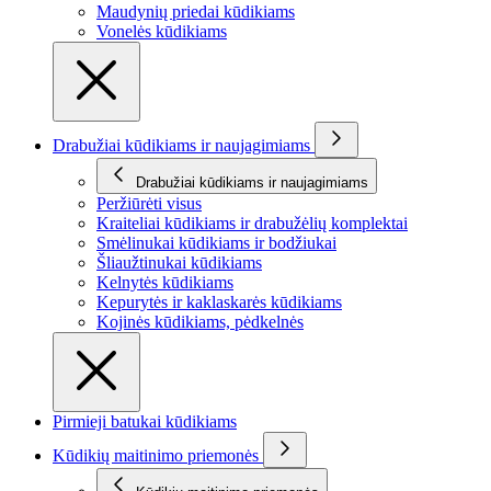
Maudynių priedai kūdikiams
Vonelės kūdikiams
Drabužiai kūdikiams ir naujagimiams
Drabužiai kūdikiams ir naujagimiams
Peržiūrėti visus
Kraiteliai kūdikiams ir drabužėlių komplektai
Smėlinukai kūdikiams ir bodžiukai
Šliaužtinukai kūdikiams
Kelnytės kūdikiams
Kepurytės ir kaklaskarės kūdikiams
Kojinės kūdikiams, pėdkelnės
Pirmieji batukai kūdikiams
Kūdikių maitinimo priemonės