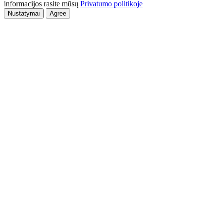
informacijos rasite mūsų
Privatumo politikoje
Nustatymai
Agree