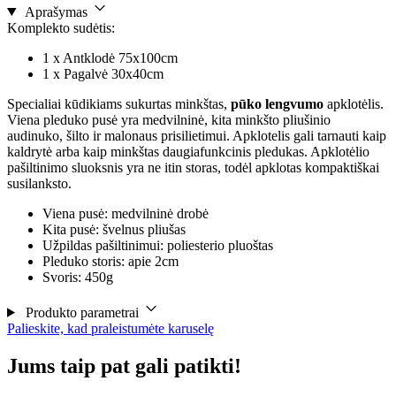
Aprašymas
Komplekto sudėtis:
1 x Antklodė 75x100cm
1 x Pagalvė 30x40cm
Specialiai kūdikiams sukurtas minkštas,
pūko lengvumo
apklotėlis.
Viena pleduko pusė yra medvilninė, kita minkšto pliušinio
audinuko, šilto ir malonaus prisilietimui. Apklotelis gali tarnauti kaip
kaldrytė arba kaip minkštas daugiafunkcinis pledukas. Apklotėlio
pašiltinimo sluoksnis yra ne itin storas, todėl apklotas kompaktiškai
susilanksto.
Viena pusė: medvilninė drobė
Kita pusė: švelnus pliušas
Užpildas pašiltinimui: poliesterio pluoštas
Pleduko storis: apie 2cm
Svoris: 450g
Produkto parametrai
Palieskite, kad praleistumėte karuselę
Jums taip pat gali patikti!