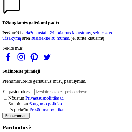
Džiaugiamės galėdami padėti
Peržiūrėkite
dažniausiai užduodamus klausimus
,
sekite savo
užsakymą
arba
susisiekite su mumis
, jei turite klausimų.
Sekite mus
Sužinokite pirmieji
Prenumeruokite geriausius mūsų pasiūlymus.
El. pašto adresas
Nõustun
Privaatsuspoliitikaga
Sutinku su
Saugumo politika
Es piekrītu
Privātuma politikai
Prenumeruoti
Parduotuvė