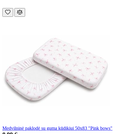
Medvilninė paklodė su guma kūdikiui 50x83 "Pink bows"