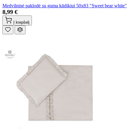
Medvilninė paklodė su guma kūdikiui 50x83 "Sweet bear white"
8,99 €
Į krepšelį