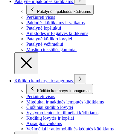
Patalynė ir paklodės kūdikiams
Patalynė ir paklodės kūdikiams
Peržiūrėti visus
Paklodės kūdikiams ir vaikams
Patalynė lopšiukui
Antklodės ir Pagalvės kūdikiams
Patalynė kūdikio lovytei
Patalynė vežimėliui
Muslino tekstillės gaminiai
Kūdikio kambarys ir saugumas
Kūdikio kambarys ir saugumas
Peržiūrėti visus
Migdukai ir naktinės lemputės kūdikiams
Čiužiniai kūdikio lovytei
Vystymo lentos ir kilimėliai kūdikiams
Kūdikių lovytės ir lopšiai
Apsaugos vaikams
Vežimėliai ir automobilinės kėdutės kūdikiams