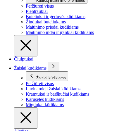
Kūdikių maitinimo priemonės
Peržiūrėti visus
Pientraukiai
Buteliukai ir gertuvės kūdikiams
Žindukai buteliukams
Maitinimo priedai kūdikiams
Maitinimo indai ir įrankiai kūdikiams
Čiulptukai
Žaislai kūdikiams
Žaislai kūdikiams
Peržiūrėti visus
Lavinamieji žaislai kūdikiams
Kramtukai ir barškučiai kūdikiams
Karuselės kūdikiams
Migdukai kūdikiams