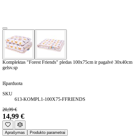
Komplektas "Forest Friends" pledas 100x75cm ir pagalvė 30x40cm
gelsv.sp
Išparduota
SKU
613-KOMPL1-100X75-FFRIENDS
20,99 €
14,99 €
Aprašymas
Produkto parametrai