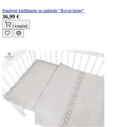
Patalynė kūdikiams su paklode "Royal beige"
36,99 €
Į krepšelį