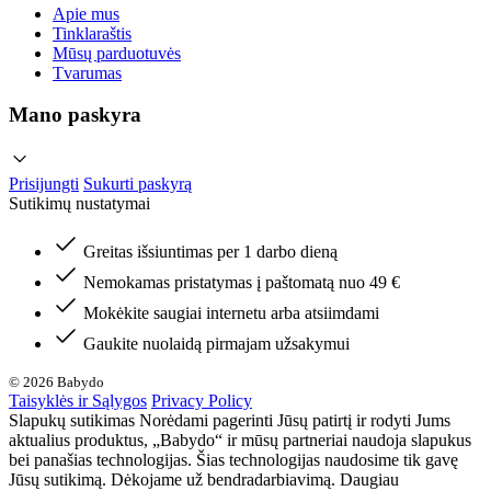
Apie mus
Tinklaraštis
Mūsų parduotuvės
Tvarumas
Mano paskyra
Prisijungti
Sukurti paskyrą
Sutikimų nustatymai
Greitas išsiuntimas per 1 darbo dieną
Nemokamas pristatymas į paštomatą nuo 49 €
Mokėkite saugiai internetu arba atsiimdami
Gaukite nuolaidą pirmajam užsakymui
© 2026 Babydo
Taisyklės ir Sąlygos
Privacy Policy
Slapukų sutikimas Norėdami pagerinti Jūsų patirtį ir rodyti Jums
aktualius produktus, „Babydo“ ir mūsų partneriai naudoja slapukus
bei panašias technologijas. Šias technologijas naudosime tik gavę
Jūsų sutikimą. Dėkojame už bendradarbiavimą. Daugiau