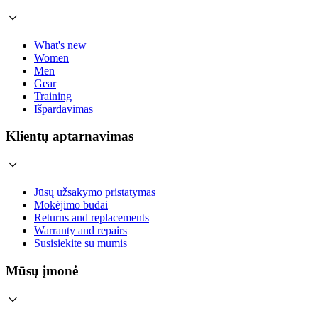
What's new
Women
Men
Gear
Training
Išpardavimas
Klientų aptarnavimas
Jūsų užsakymo pristatymas
Mokėjimo būdai
Returns and replacements
Warranty and repairs
Susisiekite su mumis
Mūsų įmonė