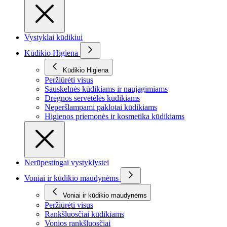
Vystyklai kūdikiui
Kūdikio Higiena
Kūdikio Higiena
Peržiūrėti visus
Sauskelnės kūdikiams ir naujagimiams
Drėgnos servetėlės kūdikiams
Neperšlampami paklotai kūdikiams
Higienos priemonės ir kosmetika kūdikiams
Nerūpestingai vystyklystei
Voniai ir kūdikio maudynėms
Voniai ir kūdikio maudynėms
Peržiūrėti visus
Rankšluosčiai kūdikiams
Vonios rankšluosčiai