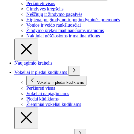
Peržiūrėti visus
Gimdyvės krepšelis
Nėščiųjų ir žindymo pagalvės
Higiena po gimdymo ir pogimdyminės priemonės
Vonios ir veido rankšluosčiai
Žindymo prekės maitinančioms mamoms
Naktiniai nėščiosioms ir maitinančioms
Naujagimio kraitelis
Vokeliai ir pledai kūdikiams
Vokeliai ir pledai kūdikiams
Peržiūrėti visus
Vokeliai naujagimiams
Pledai kūdikiams
Žieminiai vokeliai kūdikiams