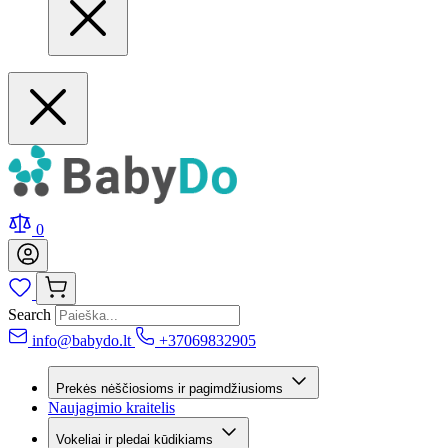
0
Search
info@babydo.lt
+37069832905
Prekės nėščiosioms ir pagimdžiusioms
Naujagimio kraitelis
Vokeliai ir pledai kūdikiams