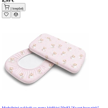
8,99 €
Į krepšelį
Medvilninė paklodė su guma kūdikiui 50x83 "Sweet bear pink"