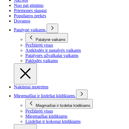
Akcijos
Nuo pat gimimo
Priemonės slaugai
Populiaros prekės
Dovanos
Patalynė vaikams
Patalynė vaikams
Peržiūrėti visus
Antklodės ir pagalvės vaikams
Patalynės užvalkalai vaikams
Paklodės vaikams
Naktiniai moterims
Miegmaišiai ir lizdeliai kūdikiams
Miegmaišiai ir lizdeliai kūdikiams
Peržiūrėti visus
Miegmaišiai kūdikiams
Lizdeliai ir kokonai kūdikiams