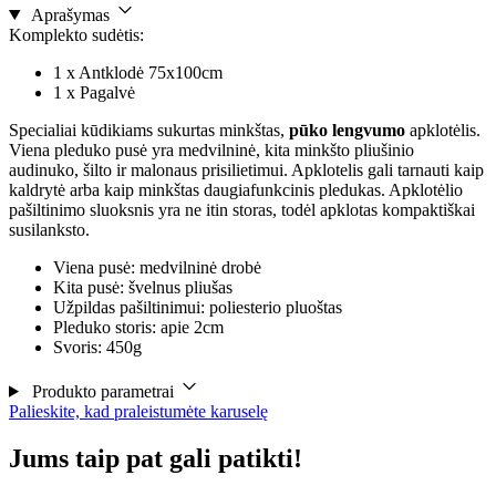
Aprašymas
Komplekto sudėtis:
1 x Antklodė 75x100cm
1 x Pagalvė
Specialiai kūdikiams sukurtas minkštas,
pūko lengvumo
apklotėlis.
Viena pleduko pusė yra medvilninė, kita minkšto pliušinio
audinuko, šilto ir malonaus prisilietimui. Apklotelis gali tarnauti kaip
kaldrytė arba kaip minkštas daugiafunkcinis pledukas. Apklotėlio
pašiltinimo sluoksnis yra ne itin storas, todėl apklotas kompaktiškai
susilanksto.
Viena pusė: medvilninė drobė
Kita pusė: švelnus pliušas
Užpildas pašiltinimui: poliesterio pluoštas
Pleduko storis: apie 2cm
Svoris: 450g
Produkto parametrai
Palieskite, kad praleistumėte karuselę
Jums taip pat gali patikti!