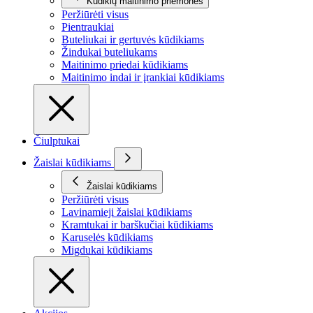
Kūdikių maitinimo priemonės
Peržiūrėti visus
Pientraukiai
Buteliukai ir gertuvės kūdikiams
Žindukai buteliukams
Maitinimo priedai kūdikiams
Maitinimo indai ir įrankiai kūdikiams
Čiulptukai
Žaislai kūdikiams
Žaislai kūdikiams
Peržiūrėti visus
Lavinamieji žaislai kūdikiams
Kramtukai ir barškučiai kūdikiams
Karuselės kūdikiams
Migdukai kūdikiams