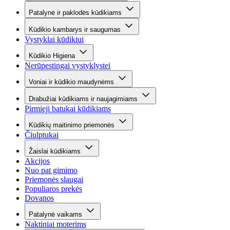
Patalynė ir paklodės kūdikiams
Kūdikio kambarys ir saugumas
Vystyklai kūdikiui
Kūdikio Higiena
Nerūpestingai vystyklystei
Voniai ir kūdikio maudynėms
Drabužiai kūdikiams ir naujagimiams
Pirmieji batukai kūdikiams
Kūdikių maitinimo priemonės
Čiulptukai
Žaislai kūdikiams
Akcijos
Nuo pat gimimo
Priemonės slaugai
Populiaros prekės
Dovanos
Patalynė vaikams
Naktiniai moterims