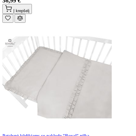
36,99 €
Į krepšelį
Patalynė kūdikiams su paklode "Royal" pilka