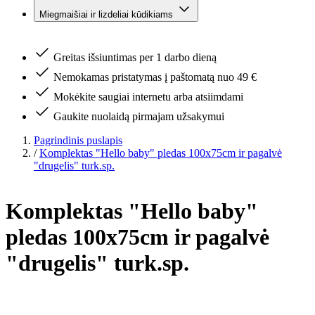
Miegmaišiai ir lizdeliai kūdikiams
Greitas išsiuntimas per 1 darbo dieną
Nemokamas pristatymas į paštomatą nuo 49 €
Mokėkite saugiai internetu arba atsiimdami
Gaukite nuolaidą pirmajam užsakymui
Pagrindinis puslapis
/
Komplektas "Hello baby" pledas 100x75cm ir pagalvė
"drugelis" turk.sp.
Komplektas "Hello baby"
pledas 100x75cm ir pagalvė
"drugelis" turk.sp.