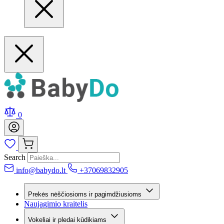
0
Search
info@babydo.lt
+37069832905
Prekės nėščiosioms ir pagimdžiusioms
Naujagimio kraitelis
Vokeliai ir pledai kūdikiams