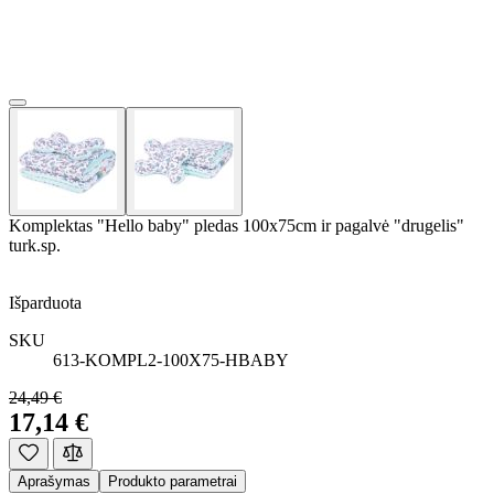
Komplektas "Hello baby" pledas 100x75cm ir pagalvė "drugelis"
turk.sp.
Išparduota
SKU
613-KOMPL2-100X75-HBABY
24,49 €
17,14 €
Aprašymas
Produkto parametrai