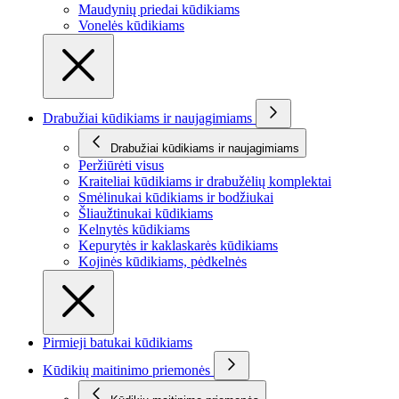
Maudynių priedai kūdikiams
Vonelės kūdikiams
Drabužiai kūdikiams ir naujagimiams
Drabužiai kūdikiams ir naujagimiams
Peržiūrėti visus
Kraiteliai kūdikiams ir drabužėlių komplektai
Smėlinukai kūdikiams ir bodžiukai
Šliaužtinukai kūdikiams
Kelnytės kūdikiams
Kepurytės ir kaklaskarės kūdikiams
Kojinės kūdikiams, pėdkelnės
Pirmieji batukai kūdikiams
Kūdikių maitinimo priemonės