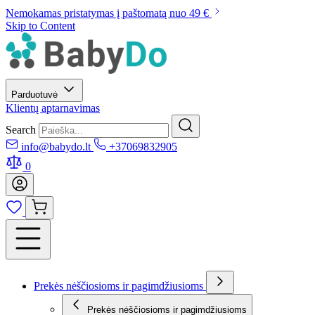
Nemokamas pristatymas į paštomatą nuo 49 €
Skip to Content
Parduotuvė
Klientų aptarnavimas
Search
info@babydo.lt
+37069832905
0
Prekės nėščiosioms ir pagimdžiusioms
Prekės nėščiosioms ir pagimdžiusioms