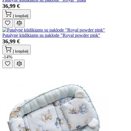
36,99 €
Į krepšelį
Patalynė kūdikiams su paklode "Royal powder pink"
36,99 €
Į krepšelį
-14%