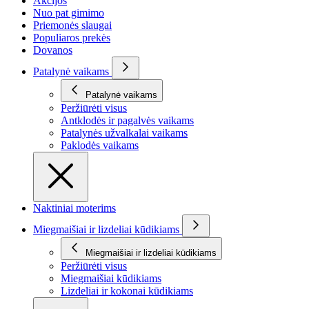
Akcijos
Nuo pat gimimo
Priemonės slaugai
Populiaros prekės
Dovanos
Patalynė vaikams
Patalynė vaikams
Peržiūrėti visus
Antklodės ir pagalvės vaikams
Patalynės užvalkalai vaikams
Paklodės vaikams
Naktiniai moterims
Miegmaišiai ir lizdeliai kūdikiams
Miegmaišiai ir lizdeliai kūdikiams
Peržiūrėti visus
Miegmaišiai kūdikiams
Lizdeliai ir kokonai kūdikiams