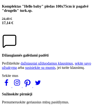
Komplektas "Hello baby" pledas 100x75cm ir pagalvė
"drugelis" turk.sp.
24,49 €
17,14 €
Džiaugiamės galėdami padėti
Peržiūrėkite
dažniausiai užduodamus klausimus
,
sekite savo
užsakymą
arba
susisiekite su mumis
, jei turite klausimų.
Sekite mus
Sužinokite pirmieji
Prenumeruokite geriausius mūsų pasiūlymus.