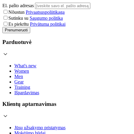
El. pašto adresas
Nõustun
Privaatsuspoliitikaga
Sutinku su
Saugumo politika
Es piekrītu
Privātuma politikai
Prenumeruoti
Parduotuvė
What's new
Women
Men
Gear
Training
Išpardavimas
Klientų aptarnavimas
Jūsų užsakymo pristatymas
Mokėjimo būdai