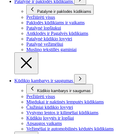
Patalynė ir paklodės kūdikiams
Patalynė ir paklodės kūdikiams
Peržiūrėti visus
Paklodės kūdikiams ir vaikams
Patalynė lopšiukui
Antklodės ir Pagalvės kūdikiams
Patalynė kūdikio lovytei
Patalynė vežimėliui
Muslino tekstillės gaminiai
Kūdikio kambarys ir saugumas
Kūdikio kambarys ir saugumas
Peržiūrėti visus
Migdukai ir naktinės lemputės kūdikiams
Čiužiniai kūdikio lovytei
Vystymo lentos ir kilimėliai kūdikiams
Kūdikių lovytės ir lopšiai
Apsaugos vaikams
Vežimėliai ir automobilinės kėdutės kūdikiams