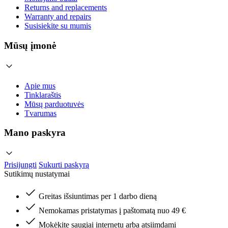
Returns and replacements
Warranty and repairs
Susisiekite su mumis
Mūsų įmonė
Apie mus
Tinklaraštis
Mūsų parduotuvės
Tvarumas
Mano paskyra
Prisijungti
Sukurti paskyrą
Sutikimų nustatymai
Greitas išsiuntimas per 1 darbo dieną
Nemokamas pristatymas į paštomatą nuo 49 €
Mokėkite saugiai internetu arba atsiimdami