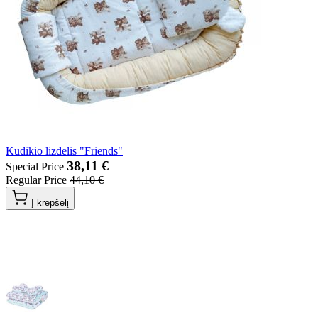
Kūdikio lizdelis "Friends"
38,11 €
Special Price
Regular Price
44,10 €
Į krepšelį