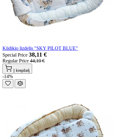
Kūdikio lizdelis "SKY PILOT BLUE"
38,11 €
Special Price
Regular Price
44,10 €
Į krepšelį
-14%