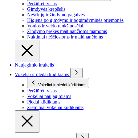
Peržiūrėti visus
Gimdyvės krepšelis
Nėščiųjų ir žindymo pagalvės
Higiena po gimdymo ir pogimdyminės priemonės
Vonios ir veido rankšluosčiai
Žindymo prekės maitinančioms mamoms
Naktiniai nėščiosioms ir maitinančioms
Naujagimio kraitelis
Vokeliai ir pledai kūdikiams
Vokeliai ir pledai kūdikiams
Peržiūrėti visus
Vokeliai naujagimiams
Pledai kūdikiams
Žieminiai vokeliai kūdikiams