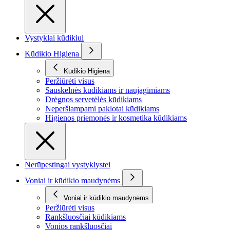
Vystyklai kūdikiui
Kūdikio Higiena
Kūdikio Higiena
Peržiūrėti visus
Sauskelnės kūdikiams ir naujagimiams
Drėgnos servetėlės kūdikiams
Neperšlampami paklotai kūdikiams
Higienos priemonės ir kosmetika kūdikiams
Nerūpestingai vystyklystei
Voniai ir kūdikio maudynėms
Voniai ir kūdikio maudynėms
Peržiūrėti visus
Rankšluosčiai kūdikiams
Vonios rankšluosčiai