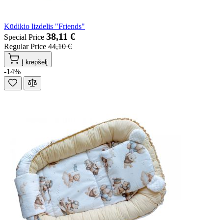
Kūdikio lizdelis "Friends"
38,11 €
Special Price
Regular Price
44,10 €
Į krepšelį
-14%