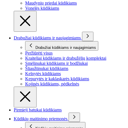
Maudynių priedai kūdikiams
Vonelės kūdikiams
Drabužiai kūdikiams ir naujagimiams
Drabužiai kūdikiams ir naujagimiams
Peržiūrėti visus
Kraiteliai kūdikiams ir drabužėlių komplektai
Smėlinukai kūdikiams ir bodžiukai
Šliaužtinukai kūdikiams
Kelnytės kūdikiams
Kepurytės ir kaklaskarės kūdikiams
Kojinės kūdikiams, pėdkelnės
Pirmieji batukai kūdikiams
Kūdikių maitinimo priemonės