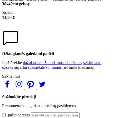
30x40cm gels.sp
20,99 €
14,99 €
Džiaugiamės galėdami padėti
Peržiūrėkite
dažniausiai užduodamus klausimus
,
sekite savo
užsakymą
arba
susisiekite su mumis
, jei turite klausimų.
Sekite mus
Sužinokite pirmieji
Prenumeruokite geriausius mūsų pasiūlymus.
El. pašto adresas