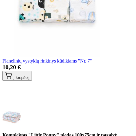
Flanelinių vystyklų rinkinys kūdikiams "Nr. 7"
10,20 €
Į krepšelį
Komplektas "Little Ponny" pledas 100x75cm ir pagalvė