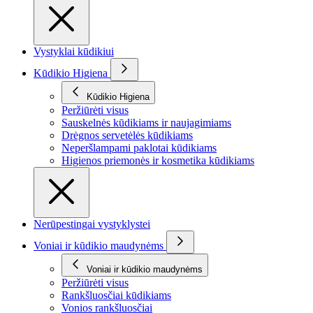
Vystyklai kūdikiui
Kūdikio Higiena
Kūdikio Higiena
Peržiūrėti visus
Sauskelnės kūdikiams ir naujagimiams
Drėgnos servetėlės kūdikiams
Neperšlampami paklotai kūdikiams
Higienos priemonės ir kosmetika kūdikiams
Nerūpestingai vystyklystei
Voniai ir kūdikio maudynėms
Voniai ir kūdikio maudynėms
Peržiūrėti visus
Rankšluosčiai kūdikiams
Vonios rankšluosčiai