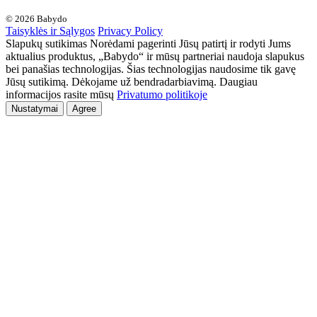
© 2026 Babydo
Taisyklės ir Sąlygos
Privacy Policy
Slapukų sutikimas Norėdami pagerinti Jūsų patirtį ir rodyti Jums
aktualius produktus, „Babydo“ ir mūsų partneriai naudoja slapukus
bei panašias technologijas. Šias technologijas naudosime tik gavę
Jūsų sutikimą. Dėkojame už bendradarbiavimą. Daugiau
informacijos rasite mūsų
Privatumo politikoje
Nustatymai
Agree