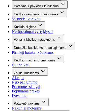
Patalynė ir paklodės kūdikiams
Kūdikio kambarys ir saugumas
Vystyklai kūdikiui
Kūdikio Higiena
Nerūpestingai vystyklystei
Voniai ir kūdikio maudynėms
Drabužiai kūdikiams ir naujagimiams
Pirmieji batukai kūdikiams
Kūdikių maitinimo priemonės
Čiulptukai
Žaislai kūdikiams
Akcijos
Nuo pat gimimo
Priemonės slaugai
Populiaros prekės
Dovanos
Patalynė vaikams
Naktiniai moterims