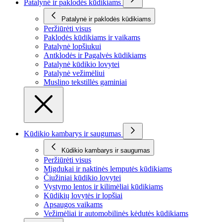
Patalynė ir paklodės kūdikiams
Patalynė ir paklodės kūdikiams
Peržiūrėti visus
Paklodės kūdikiams ir vaikams
Patalynė lopšiukui
Antklodės ir Pagalvės kūdikiams
Patalynė kūdikio lovytei
Patalynė vežimėliui
Muslino tekstillės gaminiai
Kūdikio kambarys ir saugumas
Kūdikio kambarys ir saugumas
Peržiūrėti visus
Migdukai ir naktinės lemputės kūdikiams
Čiužiniai kūdikio lovytei
Vystymo lentos ir kilimėliai kūdikiams
Kūdikių lovytės ir lopšiai
Apsaugos vaikams
Vežimėliai ir automobilinės kėdutės kūdikiams