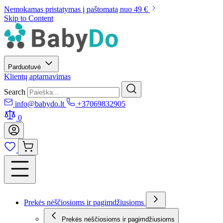
Nemokamas pristatymas į paštomatą nuo 49 €
Skip to Content
Parduotuvė
Klientų aptarnavimas
Search
info@babydo.lt
+37069832905
0
Prekės nėščiosioms ir pagimdžiusioms
Prekės nėščiosioms ir pagimdžiusioms