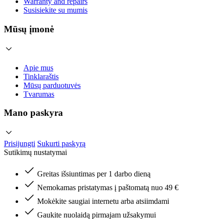
Warranty and repairs
Susisiekite su mumis
Mūsų įmonė
Apie mus
Tinklaraštis
Mūsų parduotuvės
Tvarumas
Mano paskyra
Prisijungti
Sukurti paskyrą
Sutikimų nustatymai
Greitas išsiuntimas per 1 darbo dieną
Nemokamas pristatymas į paštomatą nuo 49 €
Mokėkite saugiai internetu arba atsiimdami
Gaukite nuolaidą pirmajam užsakymui