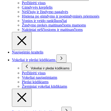
Peržiūrėti visus
Gimdyvės krepšelis
Nėščiųjų ir žindymo pagalvės
Higiena po gimdymo ir pogimdyminės priemonės
Vonios ir veido rankšluosčiai
Žindymo prekės maitinančioms mamoms
Naktiniai nėščiosioms ir maitinančioms
Naujagimio kraitelis
Vokeliai ir pledai kūdikiams
Vokeliai ir pledai kūdikiams
Peržiūrėti visus
Vokeliai naujagimiams
Pledai kūdikiams
Žieminiai vokeliai kūdikiams