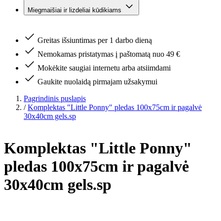
Miegmaišiai ir lizdeliai kūdikiams
Greitas išsiuntimas per 1 darbo dieną
Nemokamas pristatymas į paštomatą nuo 49 €
Mokėkite saugiai internetu arba atsiimdami
Gaukite nuolaidą pirmajam užsakymui
Pagrindinis puslapis
/
Komplektas "Little Ponny" pledas 100x75cm ir pagalvė
30x40cm gels.sp
Komplektas "Little Ponny"
pledas 100x75cm ir pagalvė
30x40cm gels.sp