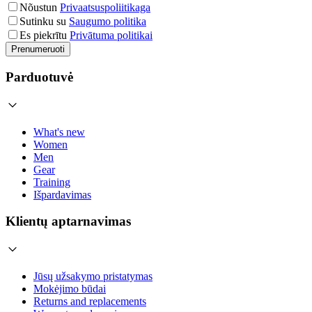
Nõustun
Privaatsuspoliitikaga
Sutinku su
Saugumo politika
Es piekrītu
Privātuma politikai
Prenumeruoti
Parduotuvė
What's new
Women
Men
Gear
Training
Išpardavimas
Klientų aptarnavimas
Jūsų užsakymo pristatymas
Mokėjimo būdai
Returns and replacements