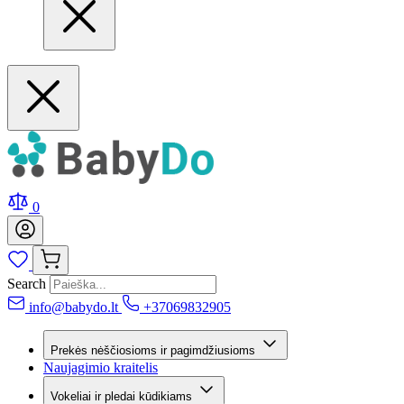
0
Search
info@babydo.lt
+37069832905
Prekės nėščiosioms ir pagimdžiusioms
Naujagimio kraitelis
Vokeliai ir pledai kūdikiams