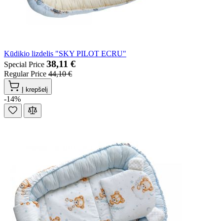
Kūdikio lizdelis "SKY PILOT ECRU"
38,11 €
Special Price
Regular Price
44,10 €
Į krepšelį
-14%