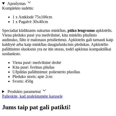
Aprašymas
Komplekto sudėtis:
1 x Antklodė 75x100cm
1 x Pagalvė 30x40cm
Specialiai kūdikiams sukurtas minkštas,
pūko lengvumo
apklotėlis.
Viena pleduko pusė yra medvilninė, kita minkšto pliušinio
audinuko, šilto ir malonaus prisilietimui. Apklotelis gali tarnauti kaip
kaldrytė arba kaip minkštas daugiafunkcinis pledukas. Apklotėlio
pašiltinimo sluoksnis yra ne itin storas, todėl apklotas kompaktiškai
susilanksto.
Viena pusė: medvilninė drobė
Kita pusė: švelnus pliušas
Užpildas pašiltinimui: poliesterio pluoštas
Pleduko storis: apie 2cm
Svoris: 450g
Produkto parametrai
Palieskite, kad praleistumėte karuselę
Jums taip pat gali patikti!