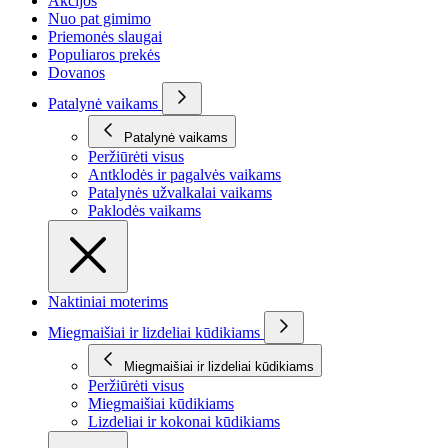
Akcijos
Nuo pat gimimo
Priemonės slaugai
Populiaros prekės
Dovanos
Patalynė vaikams
Patalynė vaikams
Peržiūrėti visus
Antklodės ir pagalvės vaikams
Patalynės užvalkalai vaikams
Paklodės vaikams
Naktiniai moterims
Miegmaišiai ir lizdeliai kūdikiams
Miegmaišiai ir lizdeliai kūdikiams
Peržiūrėti visus
Miegmaišiai kūdikiams
Lizdeliai ir kokonai kūdikiams