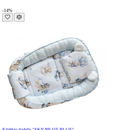
-14%
Kūdikio lizdelis "SKY PILOT BLUE"