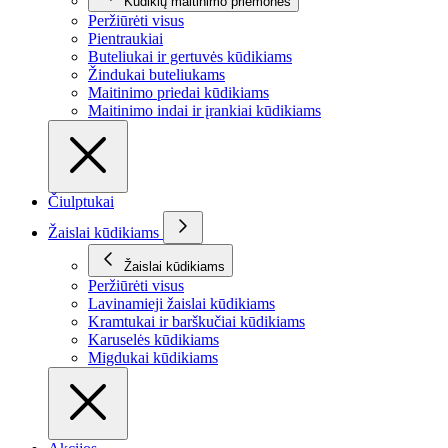
Kūdikių maitinimo priemonės
Peržiūrėti visus
Pientraukiai
Buteliukai ir gertuvės kūdikiams
Žindukai buteliukams
Maitinimo priedai kūdikiams
Maitinimo indai ir įrankiai kūdikiams
Čiulptukai
Žaislai kūdikiams
Žaislai kūdikiams
Peržiūrėti visus
Lavinamieji žaislai kūdikiams
Kramtukai ir barškučiai kūdikiams
Karuselės kūdikiams
Migdukai kūdikiams