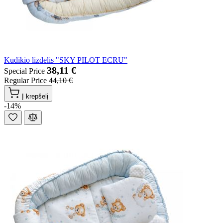
Kūdikio lizdelis "SKY PILOT ECRU"
38,11 €
Special Price
Regular Price
44,10 €
Į krepšelį
-14%