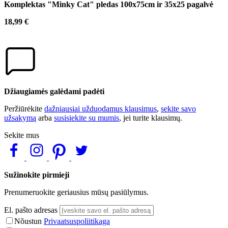
Komplektas "Minky Cat" pledas 100x75cm ir 35x25 pagalvė
18,99 €
Džiaugiamės galėdami padėti
Peržiūrėkite
dažniausiai užduodamus klausimus
,
sekite savo
užsakymą
arba
susisiekite su mumis
, jei turite klausimų.
Sekite mus
Sužinokite pirmieji
Prenumeruokite geriausius mūsų pasiūlymus.
El. pašto adresas
Nõustun
Privaatsuspoliitikaga