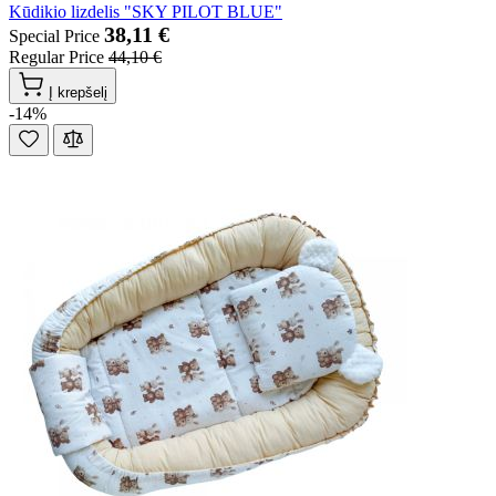
Kūdikio lizdelis "SKY PILOT BLUE"
38,11 €
Special Price
Regular Price
44,10 €
Į krepšelį
-14%