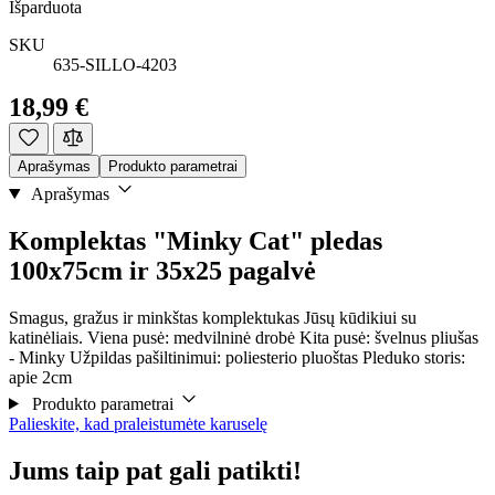
Išparduota
SKU
635-SILLO-4203
18,99 €
Aprašymas
Produkto parametrai
Aprašymas
Komplektas "Minky Cat" pledas
100x75cm ir 35x25 pagalvė
Smagus, gražus ir minkštas komplektukas Jūsų kūdikiui su
katinėliais. Viena pusė: medvilninė drobė Kita pusė: švelnus pliušas
- Minky Užpildas pašiltinimui: poliesterio pluoštas Pleduko storis:
apie 2cm
Produkto parametrai
Palieskite, kad praleistumėte karuselę
Jums taip pat gali patikti!