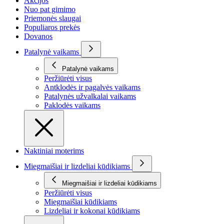
Akcijos
Nuo pat gimimo
Priemonės slaugai
Populiaros prekės
Dovanos
Patalynė vaikams
Patalynė vaikams
Peržiūrėti visus
Antklodės ir pagalvės vaikams
Patalynės užvalkalai vaikams
Paklodės vaikams
Naktiniai moterims
Miegmaišiai ir lizdeliai kūdikiams
Miegmaišiai ir lizdeliai kūdikiams
Peržiūrėti visus
Miegmaišiai kūdikiams
Lizdeliai ir kokonai kūdikiams