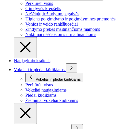
Peržiūrėti visus
Gimdyvės krepšelis
Nėščiųjų ir žindymo pagalvės
Higiena po gimdymo ir pogimdyminės priemonės
Vonios ir veido rankšluosčiai
Žindymo prekės maitinančioms mamoms
Naktiniai nėščiosioms ir maitinančioms
Naujagimio kraitelis
Vokeliai ir pledai kūdikiams
Vokeliai ir pledai kūdikiams
Peržiūrėti visus
Vokeliai naujagimiams
Pledai kūdikiams
Žieminiai vokeliai kūdikiams