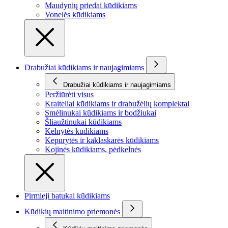
Maudynių priedai kūdikiams
Vonelės kūdikiams
Drabužiai kūdikiams ir naujagimiams
Drabužiai kūdikiams ir naujagimiams
Peržiūrėti visus
Kraiteliai kūdikiams ir drabužėlių komplektai
Smėlinukai kūdikiams ir bodžiukai
Šliaužtinukai kūdikiams
Kelnytės kūdikiams
Kepurytės ir kaklaskarės kūdikiams
Kojinės kūdikiams, pėdkelnės
Pirmieji batukai kūdikiams
Kūdikių maitinimo priemonės