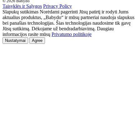
© 2026 Babydo
Taisyklės ir Sąlygos
Privacy Policy
Slapukų sutikimas Norėdami pagerinti Jūsų patirtį ir rodyti Jums
aktualius produktus, „Babydo“ ir mūsų partneriai naudoja slapukus
bei panašias technologijas. Šias technologijas naudosime tik gavę
Jūsų sutikimą. Dėkojame už bendradarbiavimą. Daugiau
informacijos rasite mūsų
Privatumo politikoje
Nustatymai
Agree