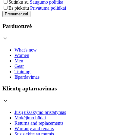
Sutinku su
Saugumo politika
Es piekrītu
Privātuma politikai
Prenumeruoti
Parduotuvė
What's new
Women
Men
Gear
Training
Išpardavimas
Klientų aptarnavimas
Jūsų užsakymo pristatymas
Mokėjimo būdai
Returns and replacements
Warranty and repairs
Susisiekite su mumis