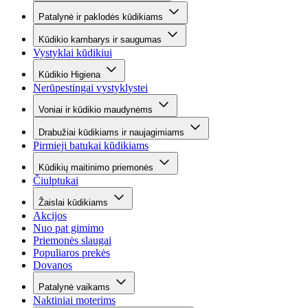
Patalynė ir paklodės kūdikiams
Kūdikio kambarys ir saugumas
Vystyklai kūdikiui
Kūdikio Higiena
Nerūpestingai vystyklystei
Voniai ir kūdikio maudynėms
Drabužiai kūdikiams ir naujagimiams
Pirmieji batukai kūdikiams
Kūdikių maitinimo priemonės
Čiulptukai
Žaislai kūdikiams
Akcijos
Nuo pat gimimo
Priemonės slaugai
Populiaros prekės
Dovanos
Patalynė vaikams
Naktiniai moterims