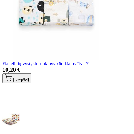
Flanelinių vystyklų rinkinys kūdikiams "Nr. 7"
10,20 €
Į krepšelį