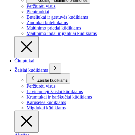
Kūdikių maitinimo priemonės
Peržiūrėti visus
Pientraukiai
Buteliukai ir gertuvės kūdikiams
Žindukai buteliukams
Maitinimo priedai kūdikiams
Maitinimo indai ir įrankiai kūdikiams
Čiulptukai
Žaislai kūdikiams
Žaislai kūdikiams
Peržiūrėti visus
Lavinamieji žaislai kūdikiams
Kramtukai ir barškučiai kūdikiams
Karuselės kūdikiams
Migdukai kūdikiams