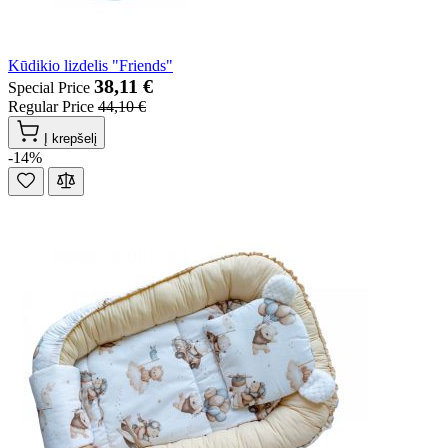
Kūdikio lizdelis "Friends"
38,11 €
Special Price
Regular Price
44,10 €
Į krepšelį
-14%