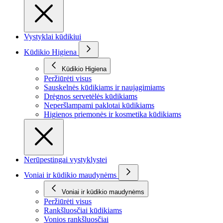
Vystyklai kūdikiui
Kūdikio Higiena
Kūdikio Higiena
Peržiūrėti visus
Sauskelnės kūdikiams ir naujagimiams
Drėgnos servetėlės kūdikiams
Neperšlampami paklotai kūdikiams
Higienos priemonės ir kosmetika kūdikiams
Nerūpestingai vystyklystei
Voniai ir kūdikio maudynėms
Voniai ir kūdikio maudynėms
Peržiūrėti visus
Rankšluosčiai kūdikiams
Vonios rankšluosčiai