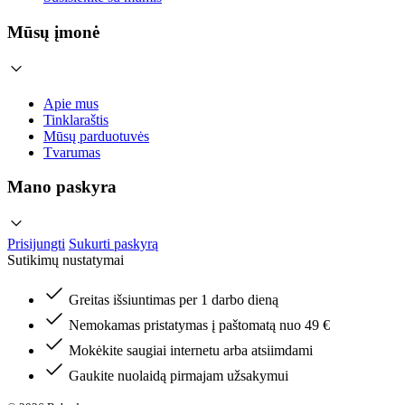
Mūsų įmonė
Apie mus
Tinklaraštis
Mūsų parduotuvės
Tvarumas
Mano paskyra
Prisijungti
Sukurti paskyrą
Sutikimų nustatymai
Greitas išsiuntimas per 1 darbo dieną
Nemokamas pristatymas į paštomatą nuo 49 €
Mokėkite saugiai internetu arba atsiimdami
Gaukite nuolaidą pirmajam užsakymui