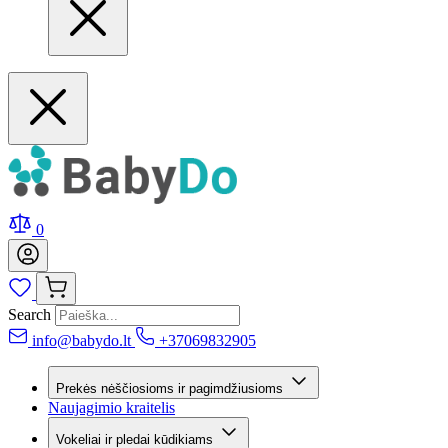
0
Search
info@babydo.lt
+37069832905
Prekės nėščiosioms ir pagimdžiusioms
Naujagimio kraitelis
Vokeliai ir pledai kūdikiams