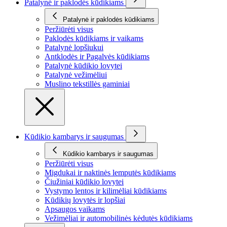
Patalynė ir paklodės kūdikiams
Patalynė ir paklodės kūdikiams
Peržiūrėti visus
Paklodės kūdikiams ir vaikams
Patalynė lopšiukui
Antklodės ir Pagalvės kūdikiams
Patalynė kūdikio lovytei
Patalynė vežimėliui
Muslino tekstillės gaminiai
Kūdikio kambarys ir saugumas
Kūdikio kambarys ir saugumas
Peržiūrėti visus
Migdukai ir naktinės lemputės kūdikiams
Čiužiniai kūdikio lovytei
Vystymo lentos ir kilimėliai kūdikiams
Kūdikių lovytės ir lopšiai
Apsaugos vaikams
Vežimėliai ir automobilinės kėdutės kūdikiams