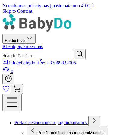
Nemokamas pristatymas į paštomatą nuo 49 €
Skip to Content
Parduotuvė
Klientų aptarnavimas
Search
info@babydo.lt
+37069832905
0
Prekės nėščiosioms ir pagimdžiusioms
Prekės nėščiosioms ir pagimdžiusioms