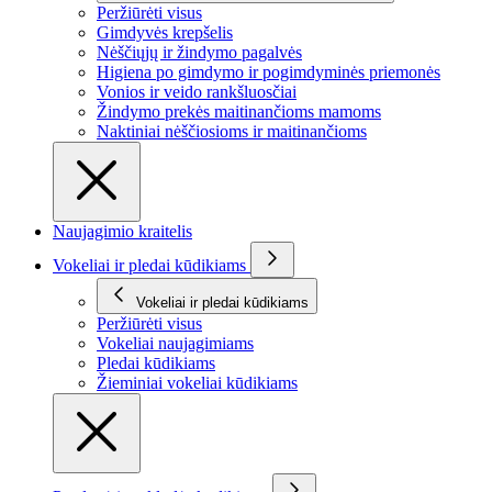
Peržiūrėti visus
Gimdyvės krepšelis
Nėščiųjų ir žindymo pagalvės
Higiena po gimdymo ir pogimdyminės priemonės
Vonios ir veido rankšluosčiai
Žindymo prekės maitinančioms mamoms
Naktiniai nėščiosioms ir maitinančioms
Naujagimio kraitelis
Vokeliai ir pledai kūdikiams
Vokeliai ir pledai kūdikiams
Peržiūrėti visus
Vokeliai naujagimiams
Pledai kūdikiams
Žieminiai vokeliai kūdikiams