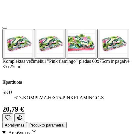
Komplektas vežimėliui "Pink flamingo" pledas 60x75cm ir pagalvė
35x25cm
Išparduota
SKU
613-KOMPLVZ-60X75-PINKFLAMINGO-S
20,79 €
Aprašymas
Produkto parametrai
Aprašymas