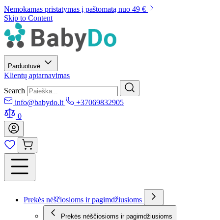
Nemokamas pristatymas į paštomatą nuo 49 €
Skip to Content
Parduotuvė
Klientų aptarnavimas
Search
info@babydo.lt
+37069832905
0
Prekės nėščiosioms ir pagimdžiusioms
Prekės nėščiosioms ir pagimdžiusioms