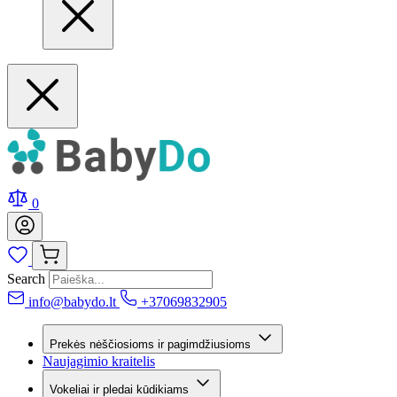
0
Search
info@babydo.lt
+37069832905
Prekės nėščiosioms ir pagimdžiusioms
Naujagimio kraitelis
Vokeliai ir pledai kūdikiams