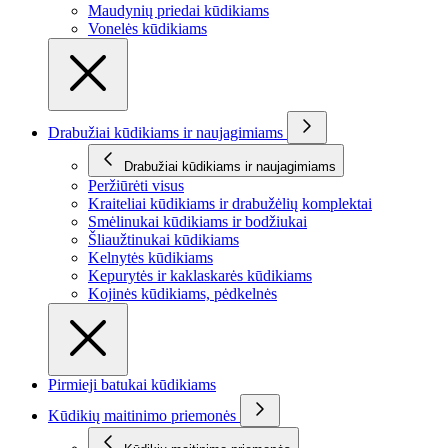
Maudynių priedai kūdikiams
Vonelės kūdikiams
Drabužiai kūdikiams ir naujagimiams
Drabužiai kūdikiams ir naujagimiams
Peržiūrėti visus
Kraiteliai kūdikiams ir drabužėlių komplektai
Smėlinukai kūdikiams ir bodžiukai
Šliaužtinukai kūdikiams
Kelnytės kūdikiams
Kepurytės ir kaklaskarės kūdikiams
Kojinės kūdikiams, pėdkelnės
Pirmieji batukai kūdikiams
Kūdikių maitinimo priemonės