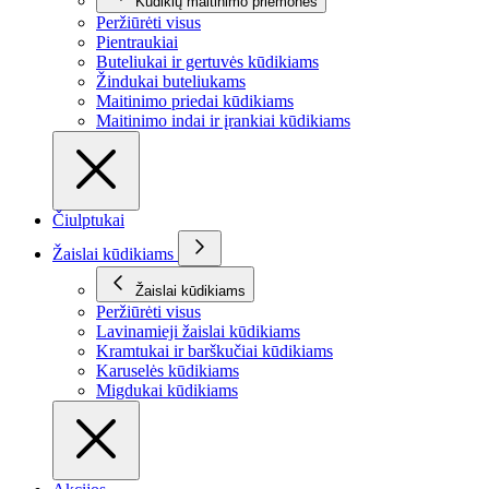
Kūdikių maitinimo priemonės
Peržiūrėti visus
Pientraukiai
Buteliukai ir gertuvės kūdikiams
Žindukai buteliukams
Maitinimo priedai kūdikiams
Maitinimo indai ir įrankiai kūdikiams
Čiulptukai
Žaislai kūdikiams
Žaislai kūdikiams
Peržiūrėti visus
Lavinamieji žaislai kūdikiams
Kramtukai ir barškučiai kūdikiams
Karuselės kūdikiams
Migdukai kūdikiams