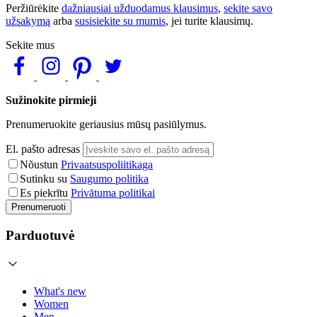
Peržiūrėkite
dažniausiai užduodamus klausimus
,
sekite savo
užsakymą
arba
susisiekite su mumis
, jei turite klausimų.
Sekite mus
Sužinokite pirmieji
Prenumeruokite geriausius mūsų pasiūlymus.
El. pašto adresas
Nõustun
Privaatsuspoliitikaga
Sutinku su
Saugumo politika
Es piekrītu
Privātuma politikai
Prenumeruoti
Parduotuvė
What's new
Women
Men