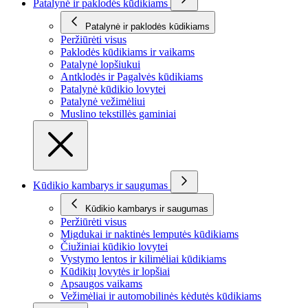
Patalynė ir paklodės kūdikiams
Patalynė ir paklodės kūdikiams
Peržiūrėti visus
Paklodės kūdikiams ir vaikams
Patalynė lopšiukui
Antklodės ir Pagalvės kūdikiams
Patalynė kūdikio lovytei
Patalynė vežimėliui
Muslino tekstillės gaminiai
Kūdikio kambarys ir saugumas
Kūdikio kambarys ir saugumas
Peržiūrėti visus
Migdukai ir naktinės lemputės kūdikiams
Čiužiniai kūdikio lovytei
Vystymo lentos ir kilimėliai kūdikiams
Kūdikių lovytės ir lopšiai
Apsaugos vaikams
Vežimėliai ir automobilinės kėdutės kūdikiams