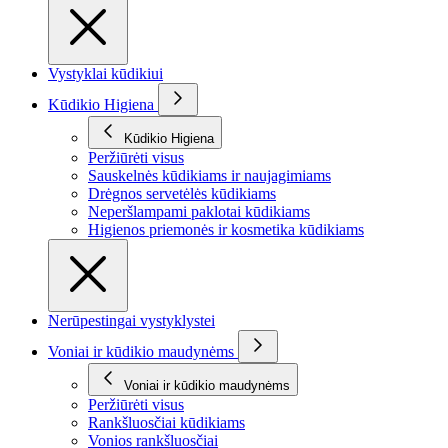
Vystyklai kūdikiui
Kūdikio Higiena
Kūdikio Higiena
Peržiūrėti visus
Sauskelnės kūdikiams ir naujagimiams
Drėgnos servetėlės kūdikiams
Neperšlampami paklotai kūdikiams
Higienos priemonės ir kosmetika kūdikiams
Nerūpestingai vystyklystei
Voniai ir kūdikio maudynėms
Voniai ir kūdikio maudynėms
Peržiūrėti visus
Rankšluosčiai kūdikiams
Vonios rankšluosčiai