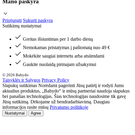
Mano paskyra
Prisijungti
Sukurti paskyrą
Sutikimų nustatymai
Greitas išsiuntimas per 1 darbo dieną
Nemokamas pristatymas į paštomatą nuo 49 €
Mokėkite saugiai internetu arba atsiimdami
Gaukite nuolaidą pirmajam užsakymui
© 2026 Babydo
Taisyklės ir Sąlygos
Privacy Policy
Slapukų sutikimas Norėdami pagerinti Jūsų patirtį ir rodyti Jums
aktualius produktus, „Babydo“ ir mūsų partneriai naudoja slapukus
bei panašias technologijas. Šias technologijas naudosime tik gavę
Jūsų sutikimą. Dėkojame už bendradarbiavimą. Daugiau
informacijos rasite mūsų
Privatumo politikoje
Nustatymai
Agree