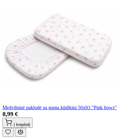
Medvilninė paklodė su guma kūdikiui 50x83 "Pink bows"
8,99 €
Į krepšelį