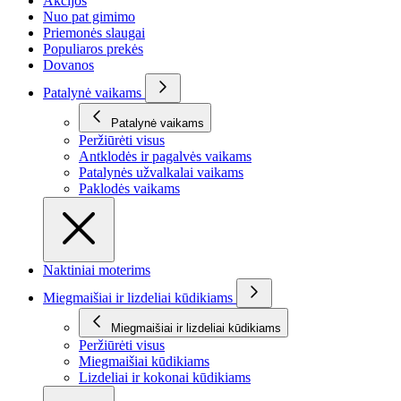
Akcijos
Nuo pat gimimo
Priemonės slaugai
Populiaros prekės
Dovanos
Patalynė vaikams
Patalynė vaikams
Peržiūrėti visus
Antklodės ir pagalvės vaikams
Patalynės užvalkalai vaikams
Paklodės vaikams
Naktiniai moterims
Miegmaišiai ir lizdeliai kūdikiams
Miegmaišiai ir lizdeliai kūdikiams
Peržiūrėti visus
Miegmaišiai kūdikiams
Lizdeliai ir kokonai kūdikiams