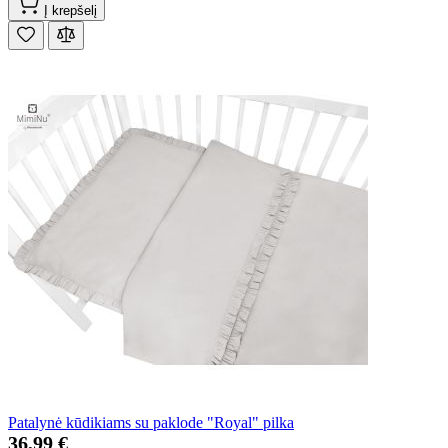
Į krepšelį
Patalynė kūdikiams su paklode "Royal" pilka
36,99 €