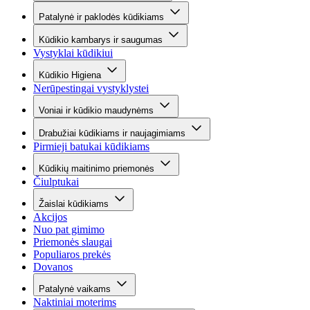
Patalynė ir paklodės kūdikiams
Kūdikio kambarys ir saugumas
Vystyklai kūdikiui
Kūdikio Higiena
Nerūpestingai vystyklystei
Voniai ir kūdikio maudynėms
Drabužiai kūdikiams ir naujagimiams
Pirmieji batukai kūdikiams
Kūdikių maitinimo priemonės
Čiulptukai
Žaislai kūdikiams
Akcijos
Nuo pat gimimo
Priemonės slaugai
Populiaros prekės
Dovanos
Patalynė vaikams
Naktiniai moterims