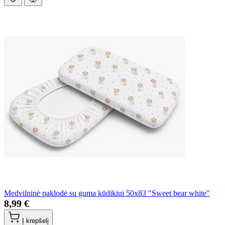
Medvilninė paklodė su guma kūdikiui 50x83 "Sweet bear white"
8,99 €
Į krepšelį