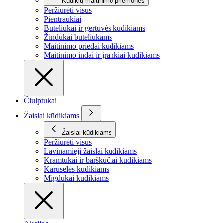
Kūdikių maitinimo priemonės
Peržiūrėti visus
Pientraukiai
Buteliukai ir gertuvės kūdikiams
Žindukai buteliukams
Maitinimo priedai kūdikiams
Maitinimo indai ir įrankiai kūdikiams
Čiulptukai
Žaislai kūdikiams
Žaislai kūdikiams
Peržiūrėti visus
Lavinamieji žaislai kūdikiams
Kramtukai ir barškučiai kūdikiams
Karuselės kūdikiams
Migdukai kūdikiams