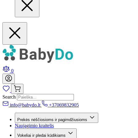
0
Search
info@babydo.lt
+37069832905
Prekės nėščiosioms ir pagimdžiusioms
Naujagimio kraitelis
Vokeliai ir pledai kūdikiams