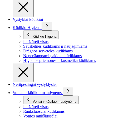
Vystyklai kūdikiui
Kūdikio Higiena
Kūdikio Higiena
Peržiūrėti visus
Sauskelnės kūdikiams ir naujagimiams
Drėgnos servetėlės kūdikiams
Neperšlampami paklotai kūdikiams
Higienos priemonės ir kosmetika kūdikiams
Nerūpestingai vystyklystei
Voniai ir kūdikio maudynėms
Voniai ir kūdikio maudynėms
Peržiūrėti visus
Rankšluosčiai kūdikiams
Vonios rankšluosčiai