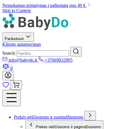
Nemokamas pristatymas į paštomatą nuo 49 €
Skip to Content
Parduotuvė
Klientų aptarnavimas
Search
info@babydo.lt
+37069832905
0
Prekės nėščiosioms ir pagimdžiusioms
Prekės nėščiosioms ir pagimdžiusioms