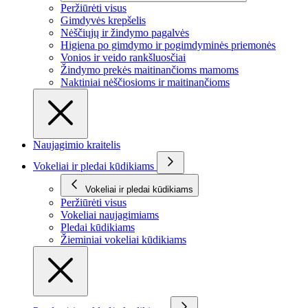
Peržiūrėti visus
Gimdyvės krepšelis
Nėščiųjų ir žindymo pagalvės
Higiena po gimdymo ir pogimdyminės priemonės
Vonios ir veido rankšluosčiai
Žindymo prekės maitinančioms mamoms
Naktiniai nėščiosioms ir maitinančioms
Naujagimio kraitelis
Vokeliai ir pledai kūdikiams
Vokeliai ir pledai kūdikiams
Peržiūrėti visus
Vokeliai naujagimiams
Pledai kūdikiams
Žieminiai vokeliai kūdikiams