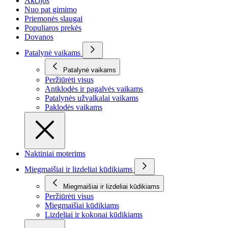
Akcijos
Nuo pat gimimo
Priemonės slaugai
Populiaros prekės
Dovanos
Patalynė vaikams
Patalynė vaikams
Peržiūrėti visus
Antklodės ir pagalvės vaikams
Patalynės užvalkalai vaikams
Paklodės vaikams
Naktiniai moterims
Miegmaišiai ir lizdeliai kūdikiams
Miegmaišiai ir lizdeliai kūdikiams
Peržiūrėti visus
Miegmaišiai kūdikiams
Lizdeliai ir kokonai kūdikiams