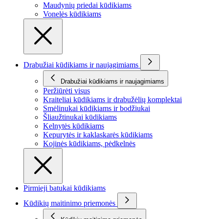
Maudynių priedai kūdikiams
Vonelės kūdikiams
Drabužiai kūdikiams ir naujagimiams
Drabužiai kūdikiams ir naujagimiams
Peržiūrėti visus
Kraiteliai kūdikiams ir drabužėlių komplektai
Smėlinukai kūdikiams ir bodžiukai
Šliaužtinukai kūdikiams
Kelnytės kūdikiams
Kepurytės ir kaklaskarės kūdikiams
Kojinės kūdikiams, pėdkelnės
Pirmieji batukai kūdikiams
Kūdikių maitinimo priemonės