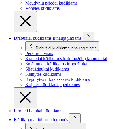
Maudynių priedai kūdikiams
Vonelės kūdikiams
Drabužiai kūdikiams ir naujagimiams
Drabužiai kūdikiams ir naujagimiams
Peržiūrėti visus
Kraiteliai kūdikiams ir drabužėlių komplektai
Smėlinukai kūdikiams ir bodžiukai
Šliaužtinukai kūdikiams
Kelnytės kūdikiams
Kepurytės ir kaklaskarės kūdikiams
Kojinės kūdikiams, pėdkelnės
Pirmieji batukai kūdikiams
Kūdikių maitinimo priemonės