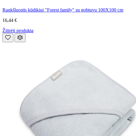
Rankšluostis kūdikiui "Forest family" su gobtuvu 100X100 cm
16,44 €
Žiūrėti produktą