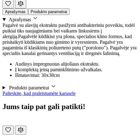
Aprašymas
Produkto parametrai
Aprašymas
Pagalvė su alavijų ekstraktu pasižymi antibakteriniu poveikiu, todėl
puikiai tiks naujagimiams bei vaikams linkusiems į
alergiją.Pagalvėlė kūdikiui yra plona, specialios klino formos, kad
prisitaikyti kūdikiams nuo gimimo ir vyresniems. Pagalvė yra
pagaminta iš klasikinių poliureteno putų ("porolono"). Pagalvėje yra
specialūs kanalai gerinantys ventiliaciją ir dregmės šalinimą.
Audinys impregnuotas alijošiaus ekstraktu.
Į komplektą įeiną paminkštinimo užvalkalas.
Išmatavimai: 30x38cm
Produkto parametrai
Palieskite, kad praleistumėte karuselę
Jums taip pat gali patikti!