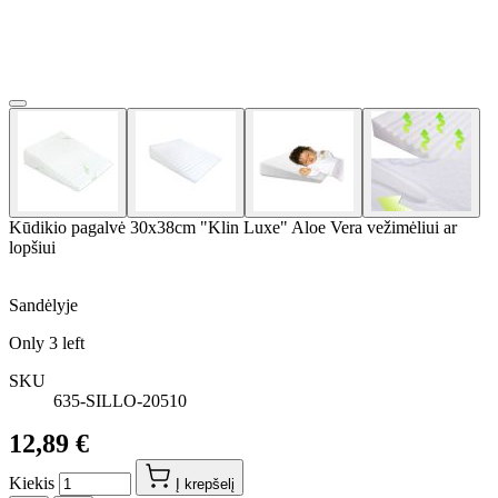
Kūdikio pagalvė 30x38cm "Klin Luxe" Aloe Vera vežimėliui ar
lopšiui
Sandėlyje
Only
3
left
SKU
635-SILLO-20510
12,89 €
Kiekis
Į krepšelį