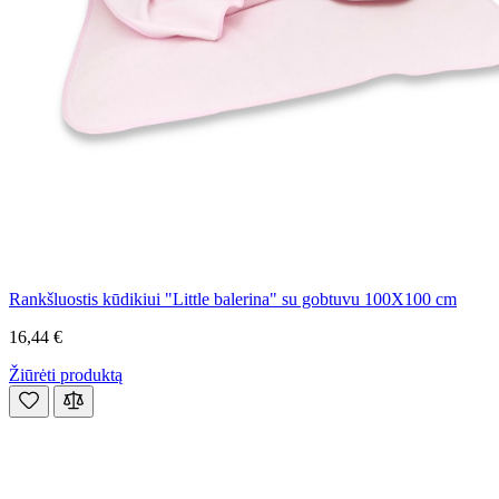
Rankšluostis kūdikiui "Little balerina" su gobtuvu 100X100 cm
16,44 €
Žiūrėti produktą