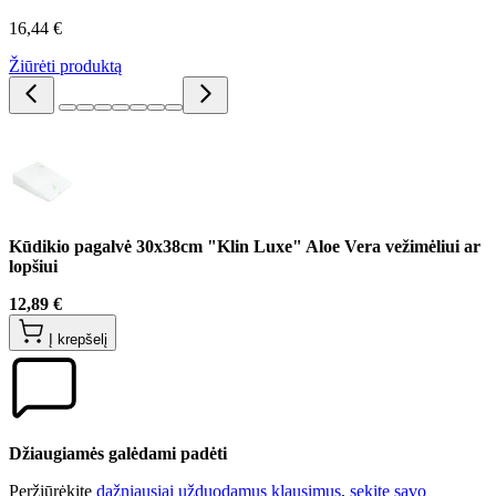
16,44 €
Žiūrėti produktą
Kūdikio pagalvė 30x38cm "Klin Luxe" Aloe Vera vežimėliui ar
lopšiui
12,89 €
Į krepšelį
Džiaugiamės galėdami padėti
Peržiūrėkite
dažniausiai užduodamus klausimus
,
sekite savo