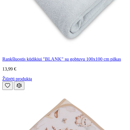
Rankšluostis kūdikiui "BLANK" su gobtuvu 100x100 cm pilkas
13,99 €
Žiūrėti produktą