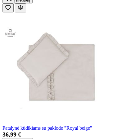
Į krepšelį
Patalynė kūdikiams su paklode "Royal beige"
36,99 €