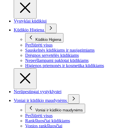
Vystyklai kūdikiui
Kūdikio Higiena
Kūdikio Higiena
Peržiūrėti visus
Sauskelnės kūdikiams ir naujagimiams
Drėgnos servetėlės kūdikiams
Neperšlampami paklotai kūdikiams
Higienos priemonės ir kosmetika kūdikiams
Nerūpestingai vystyklystei
Voniai ir kūdikio maudynėms
Voniai ir kūdikio maudynėms
Peržiūrėti visus
Rankšluosčiai kūdikiams
Vonios rankšluosčiai