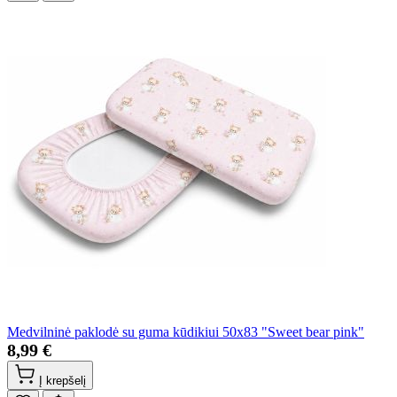
Medvilninė paklodė su guma kūdikiui 50x83 "Sweet bear pink"
8,99 €
Į krepšelį