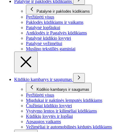
Patalynė ir paklodės kūdikiams
Patalynė ir paklodės kūdikiams
Peržiūrėti visus
Paklodės kūdikiams ir vaikams
Patalynė lopšiukui
Antklodės ir Pagalvės kūdikiams
Patalynė kūdikio lovytei
Patalynė vežimėliui
Muslino tekstillės gaminiai
Kūdikio kambarys ir saugumas
Kūdikio kambarys ir saugumas
Peržiūrėti visus
Migdukai ir naktinės lemputės kūdikiams
Čiužiniai kūdikio lovytei
Vystymo lentos ir kilimėliai kūdikiams
Kūdikių lovytės ir lopšiai
Apsaugos vaikams
Vežimėliai ir automobilinės kėdutės kūdikiams