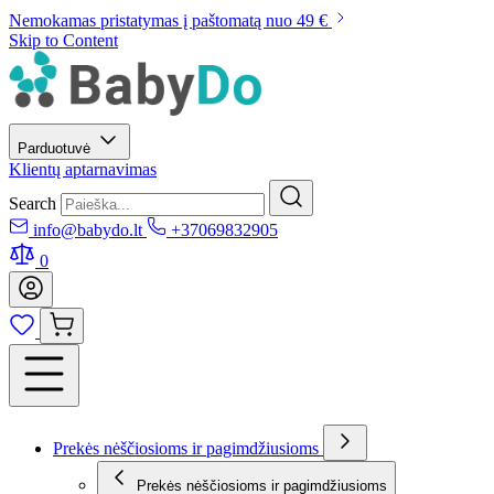
Nemokamas pristatymas į paštomatą nuo 49 €
Skip to Content
Parduotuvė
Klientų aptarnavimas
Search
info@babydo.lt
+37069832905
0
Prekės nėščiosioms ir pagimdžiusioms
Prekės nėščiosioms ir pagimdžiusioms