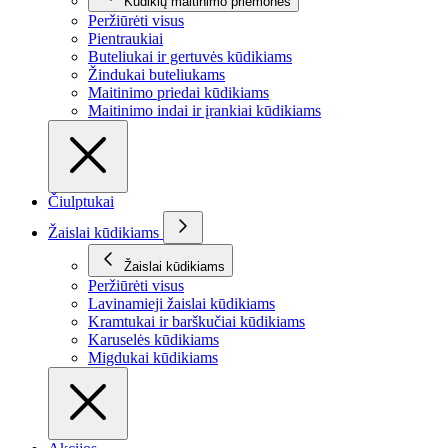
Kūdikių maitinimo priemonės
Peržiūrėti visus
Pientraukiai
Buteliukai ir gertuvės kūdikiams
Žindukai buteliukams
Maitinimo priedai kūdikiams
Maitinimo indai ir įrankiai kūdikiams
Čiulptukai
Žaislai kūdikiams
Žaislai kūdikiams
Peržiūrėti visus
Lavinamieji žaislai kūdikiams
Kramtukai ir barškučiai kūdikiams
Karuselės kūdikiams
Migdukai kūdikiams