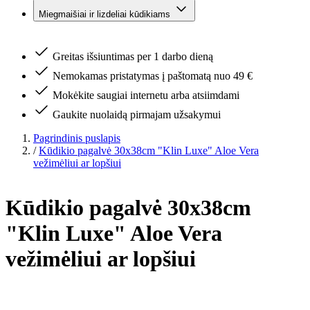
Miegmaišiai ir lizdeliai kūdikiams
Greitas išsiuntimas per 1 darbo dieną
Nemokamas pristatymas į paštomatą nuo 49 €
Mokėkite saugiai internetu arba atsiimdami
Gaukite nuolaidą pirmajam užsakymui
Pagrindinis puslapis
/
Kūdikio pagalvė 30x38cm "Klin Luxe" Aloe Vera
vežimėliui ar lopšiui
Kūdikio pagalvė 30x38cm
"Klin Luxe" Aloe Vera
vežimėliui ar lopšiui