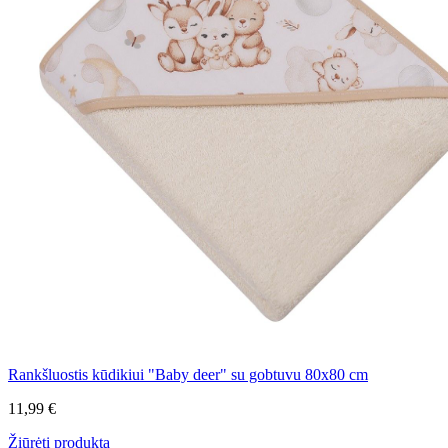
Rankšluostis kūdikiui "Baby deer" su gobtuvu 80x80 cm
11,99 €
Žiūrėti produktą