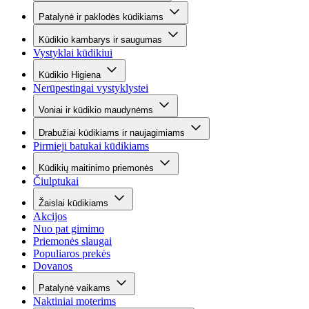
Patalynė ir paklodės kūdikiams
Kūdikio kambarys ir saugumas
Vystyklai kūdikiui
Kūdikio Higiena
Nerūpestingai vystyklystei
Voniai ir kūdikio maudynėms
Drabužiai kūdikiams ir naujagimiams
Pirmieji batukai kūdikiams
Kūdikių maitinimo priemonės
Čiulptukai
Žaislai kūdikiams
Akcijos
Nuo pat gimimo
Priemonės slaugai
Populiaros prekės
Dovanos
Patalynė vaikams
Naktiniai moterims