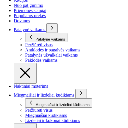
Akcijos
Nuo pat gimimo
Priemonės slaugai
Populiaros prekės
Dovanos
Patalynė vaikams
Patalynė vaikams
Peržiūrėti visus
Antklodės ir pagalvės vaikams
Patalynės užvalkalai vaikams
Paklodės vaikams
Naktiniai moterims
Miegmaišiai ir lizdeliai kūdikiams
Miegmaišiai ir lizdeliai kūdikiams
Peržiūrėti visus
Miegmaišiai kūdikiams
Lizdeliai ir kokonai kūdikiams