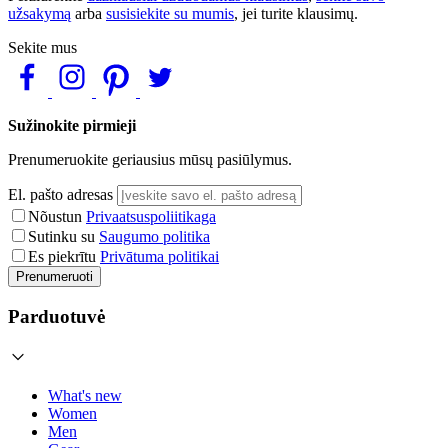
užsakymą
arba
susisiekite su mumis
, jei turite klausimų.
Sekite mus
Sužinokite pirmieji
Prenumeruokite geriausius mūsų pasiūlymus.
El. pašto adresas
Nõustun
Privaatsuspoliitikaga
Sutinku su
Saugumo politika
Es piekrītu
Privātuma politikai
Prenumeruoti
Parduotuvė
What's new
Women
Men