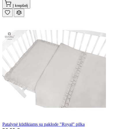
Į krepšelį
Patalynė kūdikiams su paklode "Royal" pilka