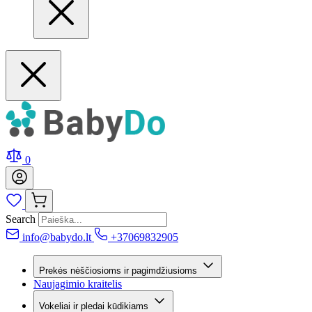
0
Search
info@babydo.lt
+37069832905
Prekės nėščiosioms ir pagimdžiusioms
Naujagimio kraitelis
Vokeliai ir pledai kūdikiams