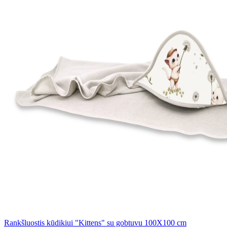
Rankšluostis kūdikiui "Kittens" su gobtuvu 100X100 cm