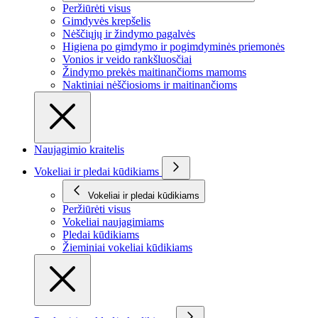
Peržiūrėti visus
Gimdyvės krepšelis
Nėščiųjų ir žindymo pagalvės
Higiena po gimdymo ir pogimdyminės priemonės
Vonios ir veido rankšluosčiai
Žindymo prekės maitinančioms mamoms
Naktiniai nėščiosioms ir maitinančioms
Naujagimio kraitelis
Vokeliai ir pledai kūdikiams
Vokeliai ir pledai kūdikiams
Peržiūrėti visus
Vokeliai naujagimiams
Pledai kūdikiams
Žieminiai vokeliai kūdikiams