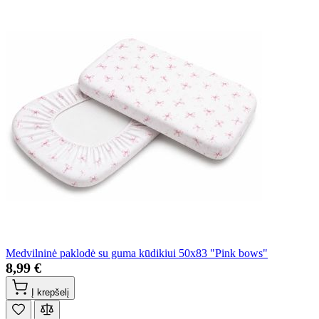
Medvilninė paklodė su guma kūdikiui 50x83 "Pink bows"
8,99 €
Į krepšelį