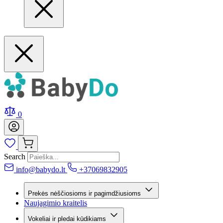
0
Search
info@babydo.lt
+37069832905
Prekės nėščiosioms ir pagimdžiusioms
Naujagimio kraitelis
Vokeliai ir pledai kūdikiams