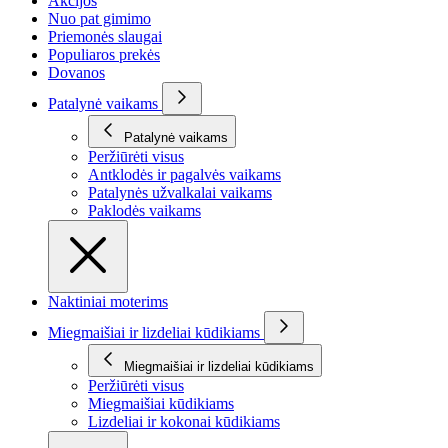
Akcijos
Nuo pat gimimo
Priemonės slaugai
Populiaros prekės
Dovanos
Patalynė vaikams
Patalynė vaikams
Peržiūrėti visus
Antklodės ir pagalvės vaikams
Patalynės užvalkalai vaikams
Paklodės vaikams
Naktiniai moterims
Miegmaišiai ir lizdeliai kūdikiams
Miegmaišiai ir lizdeliai kūdikiams
Peržiūrėti visus
Miegmaišiai kūdikiams
Lizdeliai ir kokonai kūdikiams