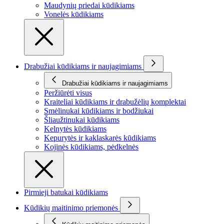
Maudynių priedai kūdikiams
Vonelės kūdikiams
Drabužiai kūdikiams ir naujagimiams
Drabužiai kūdikiams ir naujagimiams
Peržiūrėti visus
Kraiteliai kūdikiams ir drabužėlių komplektai
Smėlinukai kūdikiams ir bodžiukai
Šliaužtinukai kūdikiams
Kelnytės kūdikiams
Kepurytės ir kaklaskarės kūdikiams
Kojinės kūdikiams, pėdkelnės
Pirmieji batukai kūdikiams
Kūdikių maitinimo priemonės