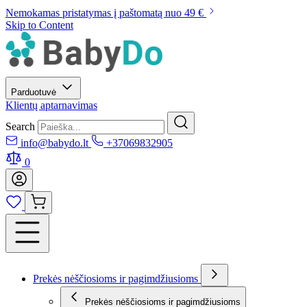
Nemokamas pristatymas į paštomatą nuo 49 €
Skip to Content
Parduotuvė
Klientų aptarnavimas
Search
info@babydo.lt
+37069832905
0
Prekės nėščiosioms ir pagimdžiusioms
Prekės nėščiosioms ir pagimdžiusioms