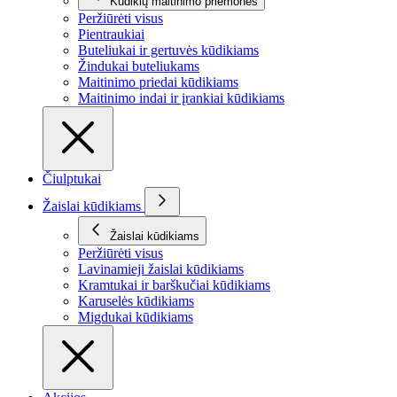
Kūdikių maitinimo priemonės
Peržiūrėti visus
Pientraukiai
Buteliukai ir gertuvės kūdikiams
Žindukai buteliukams
Maitinimo priedai kūdikiams
Maitinimo indai ir įrankiai kūdikiams
Čiulptukai
Žaislai kūdikiams
Žaislai kūdikiams
Peržiūrėti visus
Lavinamieji žaislai kūdikiams
Kramtukai ir barškučiai kūdikiams
Karuselės kūdikiams
Migdukai kūdikiams