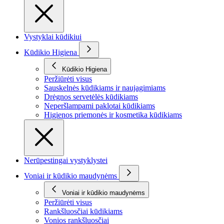
Vystyklai kūdikiui
Kūdikio Higiena
Kūdikio Higiena
Peržiūrėti visus
Sauskelnės kūdikiams ir naujagimiams
Drėgnos servetėlės kūdikiams
Neperšlampami paklotai kūdikiams
Higienos priemonės ir kosmetika kūdikiams
Nerūpestingai vystyklystei
Voniai ir kūdikio maudynėms
Voniai ir kūdikio maudynėms
Peržiūrėti visus
Rankšluosčiai kūdikiams
Vonios rankšluosčiai