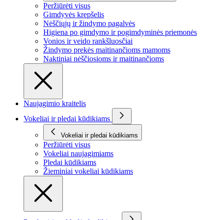
Peržiūrėti visus
Gimdyvės krepšelis
Nėščiųjų ir žindymo pagalvės
Higiena po gimdymo ir pogimdyminės priemonės
Vonios ir veido rankšluosčiai
Žindymo prekės maitinančioms mamoms
Naktiniai nėščiosioms ir maitinančioms
Naujagimio kraitelis
Vokeliai ir pledai kūdikiams
Vokeliai ir pledai kūdikiams
Peržiūrėti visus
Vokeliai naujagimiams
Pledai kūdikiams
Žieminiai vokeliai kūdikiams