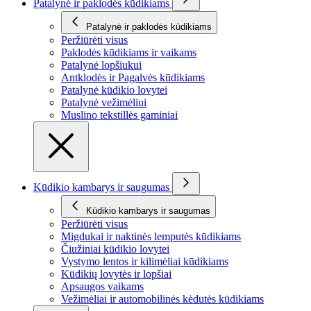
Patalynė ir paklodės kūdikiams
Patalynė ir paklodės kūdikiams
Peržiūrėti visus
Paklodės kūdikiams ir vaikams
Patalynė lopšiukui
Antklodės ir Pagalvės kūdikiams
Patalynė kūdikio lovytei
Patalynė vežimėliui
Muslino tekstillės gaminiai
Kūdikio kambarys ir saugumas
Kūdikio kambarys ir saugumas
Peržiūrėti visus
Migdukai ir naktinės lemputės kūdikiams
Čiužiniai kūdikio lovytei
Vystymo lentos ir kilimėliai kūdikiams
Kūdikių lovytės ir lopšiai
Apsaugos vaikams
Vežimėliai ir automobilinės kėdutės kūdikiams