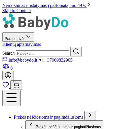
Nemokamas pristatymas į paštomatą nuo 49 €
Skip to Content
Parduotuvė
Klientų aptarnavimas
Search
info@babydo.lt
+37069832905
0
Prekės nėščiosioms ir pagimdžiusioms
Prekės nėščiosioms ir pagimdžiusioms