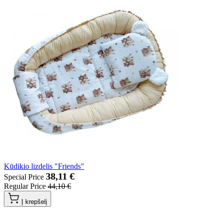
Kūdikio lizdelis "Friends"
38,11 €
Special Price
Regular Price
44,10 €
Į krepšelį