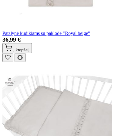
Patalynė kūdikiams su paklode "Royal beige"
36,99 €
Į krepšelį