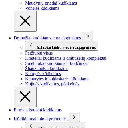
Maudynių priedai kūdikiams
Vonelės kūdikiams
Drabužiai kūdikiams ir naujagimiams
Drabužiai kūdikiams ir naujagimiams
Peržiūrėti visus
Kraiteliai kūdikiams ir drabužėlių komplektai
Smėlinukai kūdikiams ir bodžiukai
Šliaužtinukai kūdikiams
Kelnytės kūdikiams
Kepurytės ir kaklaskarės kūdikiams
Kojinės kūdikiams, pėdkelnės
Pirmieji batukai kūdikiams
Kūdikių maitinimo priemonės