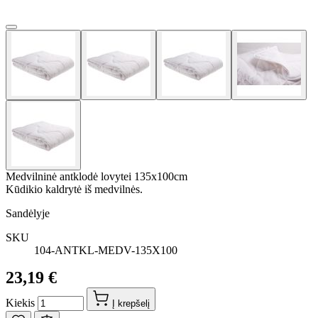
Medvilninė antklodė lovytei 135x100cm
Kūdikio kaldrytė iš medvilnės.
Sandėlyje
SKU
104-ANTKL-MEDV-135X100
23,19 €
Kiekis
Į krepšelį