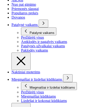
Akcijos
Nuo pat gimimo
Priemonės slaugai
Populiaros prekės
Dovanos
Patalynė vaikams
Patalynė vaikams
Peržiūrėti visus
Antklodės ir pagalvės vaikams
Patalynės užvalkalai vaikams
Paklodės vaikams
Naktiniai moterims
Miegmaišiai ir lizdeliai kūdikiams
Miegmaišiai ir lizdeliai kūdikiams
Peržiūrėti visus
Miegmaišiai kūdikiams
Lizdeliai ir kokonai kūdikiams