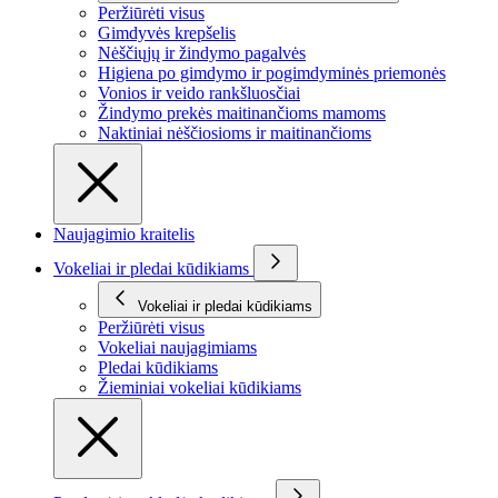
Peržiūrėti visus
Gimdyvės krepšelis
Nėščiųjų ir žindymo pagalvės
Higiena po gimdymo ir pogimdyminės priemonės
Vonios ir veido rankšluosčiai
Žindymo prekės maitinančioms mamoms
Naktiniai nėščiosioms ir maitinančioms
Naujagimio kraitelis
Vokeliai ir pledai kūdikiams
Vokeliai ir pledai kūdikiams
Peržiūrėti visus
Vokeliai naujagimiams
Pledai kūdikiams
Žieminiai vokeliai kūdikiams