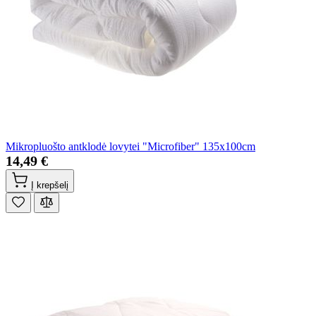
Mikropluošto antklodė lovytei "Microfiber" 135x100cm
14,49 €
Į krepšelį