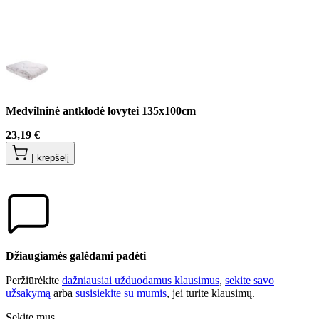
Medvilninė antklodė lovytei 135x100cm
23,19 €
Į krepšelį
Džiaugiamės galėdami padėti
Peržiūrėkite
dažniausiai užduodamus klausimus
,
sekite savo
užsakymą
arba
susisiekite su mumis
, jei turite klausimų.
Sekite mus