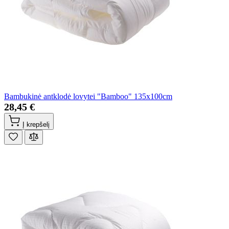
Bambukinė antklodė lovytei "Bamboo" 135x100cm
28,45 €
Į krepšelį