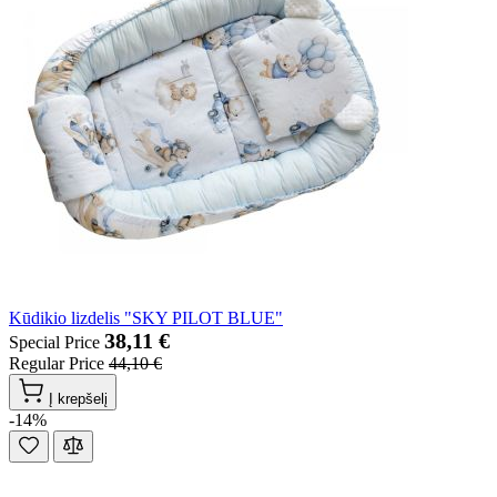
Kūdikio lizdelis "SKY PILOT BLUE"
38,11 €
Special Price
Regular Price
44,10 €
Į krepšelį
-14%