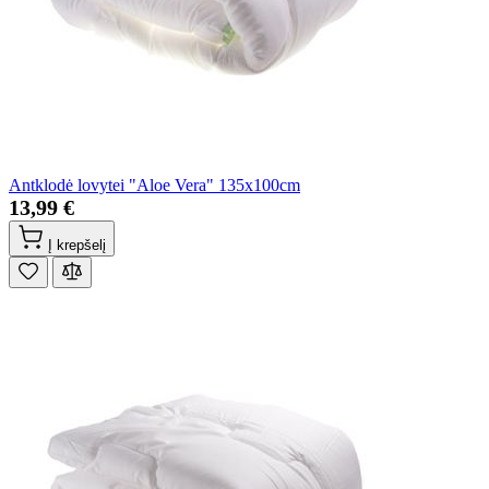
Antklodė lovytei "Aloe Vera" 135x100cm
13,99 €
Į krepšelį