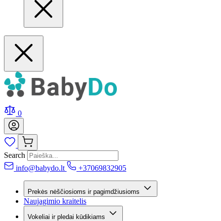
0
Search
info@babydo.lt
+37069832905
Prekės nėščiosioms ir pagimdžiusioms
Naujagimio kraitelis
Vokeliai ir pledai kūdikiams