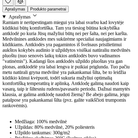
Aprašymas
Produkto parametrai
Aprašymas
Ramiam ir nerūpestingam miegui yra labai svarbu kad lovytėje
kūdikiui būtų komfortiška. Tam yra tiesiog būtina kokybiška
antklodė po kuria Jūsų mažyliui būtų nei per šalta, nei per karšta.
Medvilnines antklodes mes sukūrėme specialiai naujagimiams ir
kūdikiams. Antklodės yra pagamintos iš švelnaus prisilietimui
aukštos kokybės audinio ir užpildytos visiškai natūraliu medvilnės
pluoštu (nuo senovės laikų tokios antklodės buvo vadinamos
"vatinėmis"). Kadangi šios antklodės užpildo pluoštas yra gan
plonas, antklodėlė yra labai lengva ir puikiai priglunda. Tuo pačiu
metu natūrali gryna medvilnė yra pakankamai šilta, be to leidžia
kūdikio kūnui kvėpuoti, todėl sukuria mažyliui optimalią
komfortišką temperatūrą ir aplinką. Antklodę galimą naudoti kaip
vasarą, taip ir šiltesniu rudens/pavasario periodu. Dažnai mamytės
klausia, ar galima antklodę naudoti žiemą? Be abejo galima, jeigu
patalpose yra pakankamai šilta (pvz. galite vaikščioti trumpomis
rankovėmis).
Medžiaga: 100% medvilnė
Užpildas: 80% medvilnė, 20% poliesteris
Užpildo tankumas: 300g/m2