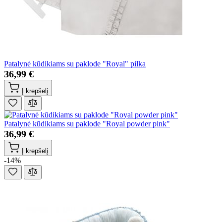
Patalynė kūdikiams su paklode "Royal" pilka
36,99 €
Į krepšelį
Patalynė kūdikiams su paklode "Royal powder pink"
36,99 €
Į krepšelį
-14%