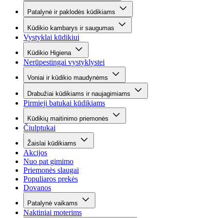
Patalynė ir paklodės kūdikiams
Kūdikio kambarys ir saugumas
Vystyklai kūdikiui
Kūdikio Higiena
Nerūpestingai vystyklystei
Voniai ir kūdikio maudynėms
Drabužiai kūdikiams ir naujagimiams
Pirmieji batukai kūdikiams
Kūdikių maitinimo priemonės
Čiulptukai
Žaislai kūdikiams
Akcijos
Nuo pat gimimo
Priemonės slaugai
Populiaros prekės
Dovanos
Patalynė vaikams
Naktiniai moterims