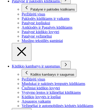
Patalynė ir paklodės kūdikiams
Patalynė ir paklodės kūdikiams
Peržiūrėti visus
Paklodės kūdikiams ir vaikams
Patalynė lopšiukui
Antklodės ir Pagalvės kūdikiams
Patalynė kūdikio lovytei
Patalynė vežimėliui
Muslino tekstillės gaminiai
Kūdikio kambarys ir saugumas
Kūdikio kambarys ir saugumas
Peržiūrėti visus
Migdukai ir naktinės lemputės kūdikiams
Čiužiniai kūdikio lovytei
Vystymo lentos ir kilimėliai kūdikiams
Kūdikių lovytės ir lopšiai
Apsaugos vaikams
Vežimėliai ir automobilinės kėdutės kūdikiams