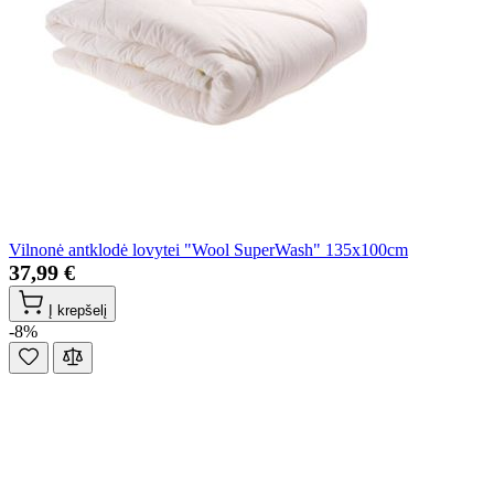
Vilnonė antklodė lovytei "Wool SuperWash" 135x100cm
37,99 €
Į krepšelį
-8%