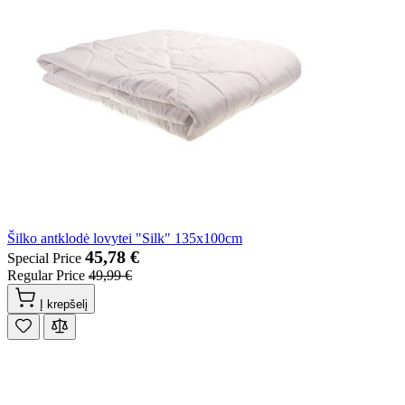
Šilko antklodė lovytei "Silk" 135x100cm
45,78 €
Special Price
Regular Price
49,99 €
Į krepšelį