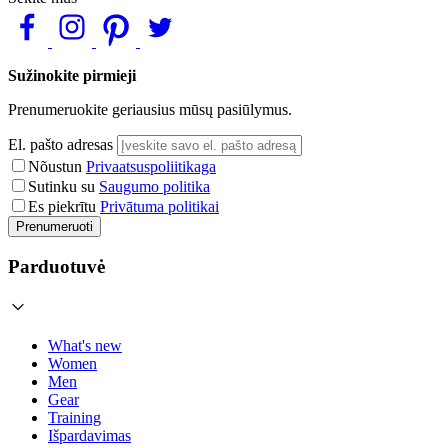
Sužinokite pirmieji
Prenumeruokite geriausius mūsų pasiūlymus.
El. pašto adresas
Nõustun
Privaatsuspoliitikaga
Sutinku su
Saugumo politika
Es piekrītu
Privātuma politikai
Prenumeruoti
Parduotuvė
What's new
Women
Men
Gear
Training
Išpardavimas