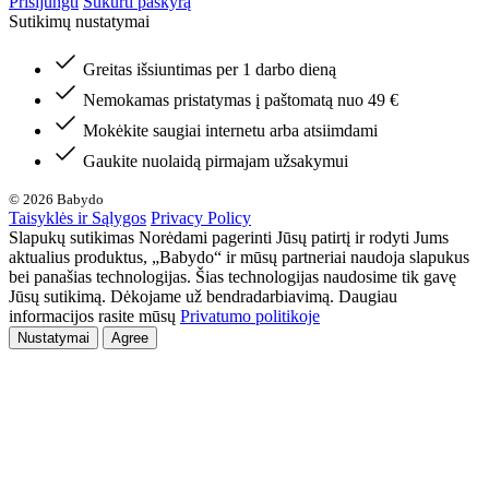
Prisijungti
Sukurti paskyrą
Sutikimų nustatymai
Greitas išsiuntimas per 1 darbo dieną
Nemokamas pristatymas į paštomatą nuo 49 €
Mokėkite saugiai internetu arba atsiimdami
Gaukite nuolaidą pirmajam užsakymui
© 2026 Babydo
Taisyklės ir Sąlygos
Privacy Policy
Slapukų sutikimas Norėdami pagerinti Jūsų patirtį ir rodyti Jums
aktualius produktus, „Babydo“ ir mūsų partneriai naudoja slapukus
bei panašias technologijas. Šias technologijas naudosime tik gavę
Jūsų sutikimą. Dėkojame už bendradarbiavimą. Daugiau
informacijos rasite mūsų
Privatumo politikoje
Nustatymai
Agree