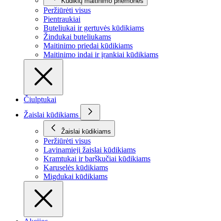
Kūdikių maitinimo priemonės
Peržiūrėti visus
Pientraukiai
Buteliukai ir gertuvės kūdikiams
Žindukai buteliukams
Maitinimo priedai kūdikiams
Maitinimo indai ir įrankiai kūdikiams
Čiulptukai
Žaislai kūdikiams
Žaislai kūdikiams
Peržiūrėti visus
Lavinamieji žaislai kūdikiams
Kramtukai ir barškučiai kūdikiams
Karuselės kūdikiams
Migdukai kūdikiams