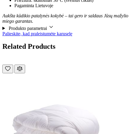
Priežiūra: skalbimas 30°C (švelnus ciklas)
Pagaminta Lietuvoje
Aukšta kūdikio patalynės kokybė – tai gero ir saldaus Jūsų mažylio
miego garantas.
Produkto parametrai
Palieskite, kad praleistumėte karuselę
Related Products