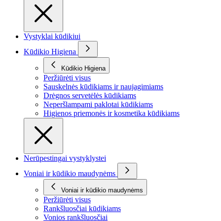
Vystyklai kūdikiui
Kūdikio Higiena
Kūdikio Higiena
Peržiūrėti visus
Sauskelnės kūdikiams ir naujagimiams
Drėgnos servetėlės kūdikiams
Neperšlampami paklotai kūdikiams
Higienos priemonės ir kosmetika kūdikiams
Nerūpestingai vystyklystei
Voniai ir kūdikio maudynėms
Voniai ir kūdikio maudynėms
Peržiūrėti visus
Rankšluosčiai kūdikiams
Vonios rankšluosčiai