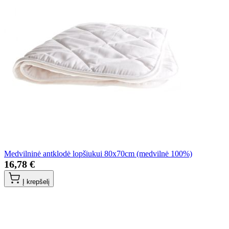
Medvilninė antklodė lopšiukui 80x70cm (medvilnė 100%)
16,78 €
Į krepšelį