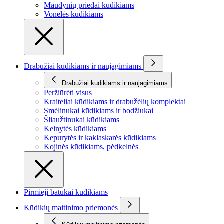
Maudynių priedai kūdikiams
Vonelės kūdikiams
Drabužiai kūdikiams ir naujagimiams
Drabužiai kūdikiams ir naujagimiams
Peržiūrėti visus
Kraiteliai kūdikiams ir drabužėlių komplektai
Smėlinukai kūdikiams ir bodžiukai
Šliaužtinukai kūdikiams
Kelnytės kūdikiams
Kepurytės ir kaklaskarės kūdikiams
Kojinės kūdikiams, pėdkelnės
Pirmieji batukai kūdikiams
Kūdikių maitinimo priemonės