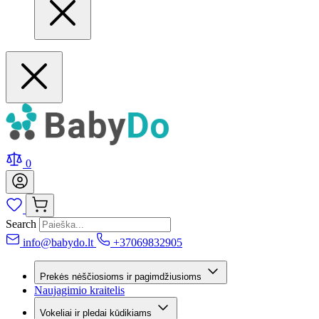
0
Search
info@babydo.lt
+37069832905
Prekės nėščiosioms ir pagimdžiusioms
Naujagimio kraitelis
Vokeliai ir pledai kūdikiams