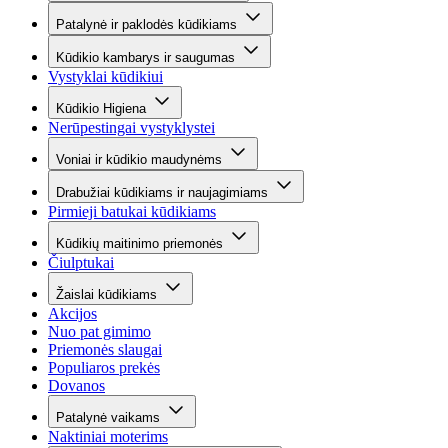
Patalynė ir paklodės kūdikiams
Kūdikio kambarys ir saugumas
Vystyklai kūdikiui
Kūdikio Higiena
Nerūpestingai vystyklystei
Voniai ir kūdikio maudynėms
Drabužiai kūdikiams ir naujagimiams
Pirmieji batukai kūdikiams
Kūdikių maitinimo priemonės
Čiulptukai
Žaislai kūdikiams
Akcijos
Nuo pat gimimo
Priemonės slaugai
Populiaros prekės
Dovanos
Patalynė vaikams
Naktiniai moterims