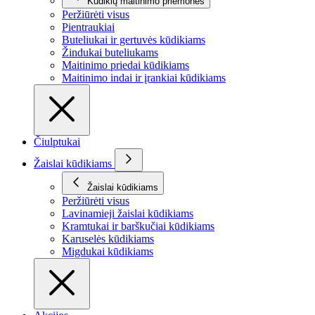
Kūdikių maitinimo priemonės
Peržiūrėti visus
Pientraukiai
Buteliukai ir gertuvės kūdikiams
Žindukai buteliukams
Maitinimo priedai kūdikiams
Maitinimo indai ir įrankiai kūdikiams
Čiulptukai
Žaislai kūdikiams
Žaislai kūdikiams
Peržiūrėti visus
Lavinamieji žaislai kūdikiams
Kramtukai ir barškučiai kūdikiams
Karuselės kūdikiams
Migdukai kūdikiams