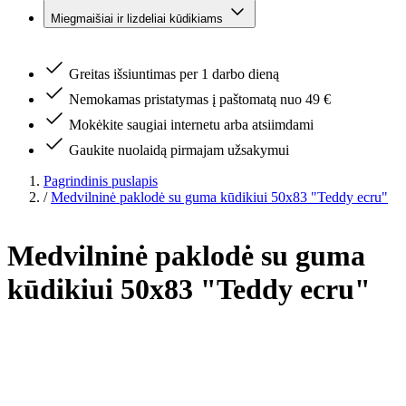
Miegmaišiai ir lizdeliai kūdikiams
Greitas išsiuntimas per 1 darbo dieną
Nemokamas pristatymas į paštomatą nuo 49 €
Mokėkite saugiai internetu arba atsiimdami
Gaukite nuolaidą pirmajam užsakymui
Pagrindinis puslapis
/
Medvilninė paklodė su guma kūdikiui 50x83 "Teddy ecru"
Medvilninė paklodė su guma
kūdikiui 50x83 "Teddy ecru"