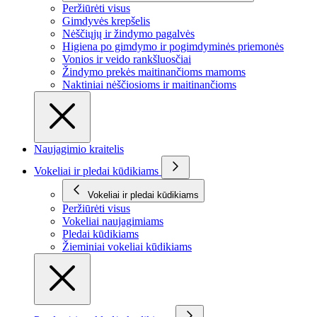
Peržiūrėti visus
Gimdyvės krepšelis
Nėščiųjų ir žindymo pagalvės
Higiena po gimdymo ir pogimdyminės priemonės
Vonios ir veido rankšluosčiai
Žindymo prekės maitinančioms mamoms
Naktiniai nėščiosioms ir maitinančioms
Naujagimio kraitelis
Vokeliai ir pledai kūdikiams
Vokeliai ir pledai kūdikiams
Peržiūrėti visus
Vokeliai naujagimiams
Pledai kūdikiams
Žieminiai vokeliai kūdikiams