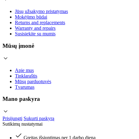
Jūsų užsakymo pristatymas
Mokėjimo būdai
Returns and replacements
Warranty and repairs
Susisiekite su mumis
Mūsų įmonė
Apie mus
Tinklaraštis
Mūsų parduotuvės
Tvarumas
Mano paskyra
Prisijungti
Sukurti paskyrą
Sutikimų nustatymai
Greitas išsiuntimas per 1 darbo dieną