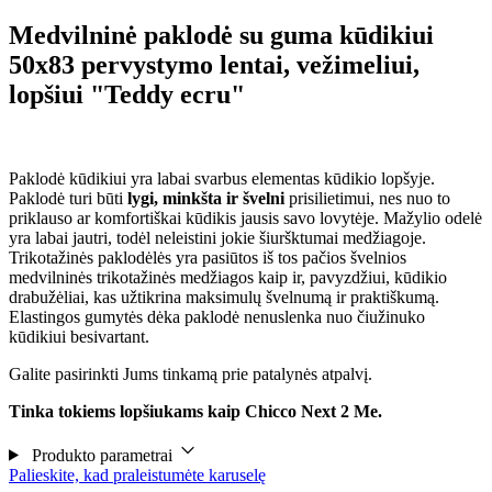
Medvilninė paklodė su guma kūdikiui
50x83 pervystymo lentai, vežimeliui,
lopšiui "Teddy ecru"
Paklodė kūdikiui yra labai svarbus elementas kūdikio lopšyje.
Paklodė turi būti
lygi, minkšta ir švelni
prisilietimui, nes nuo to
priklauso ar komfortiškai kūdikis jausis savo lovytėje. Mažylio odelė
yra labai jautri, todėl neleistini jokie šiuršktumai medžiagoje.
Trikotažinės paklodėlės yra pasiūtos iš tos pačios švelnios
medvilninės trikotažinės medžiagos kaip ir, pavyzdžiui, kūdikio
drabužėliai, kas užtikrina maksimulų švelnumą ir praktiškumą.
Elastingos gumytės dėka paklodė nenuslenka nuo čiužinuko
kūdikiui besivartant.
Galite pasirinkti Jums tinkamą prie patalynės atpalvį.
Tinka tokiems lopšiukams kaip Chicco Next 2 Me.
Produkto parametrai
Palieskite, kad praleistumėte karuselę