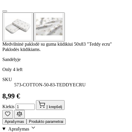
Medvilninė paklodė su guma kūdikiui 50x83 "Teddy ecru"
Paklodės kūdikiams.
Sandėlyje
Only
4
left
SKU
573-COTTON-50-83-TEDDYECRU
8,99 €
Kiekis
Į krepšelį
Aprašymas
Produkto parametrai
Aprašymas