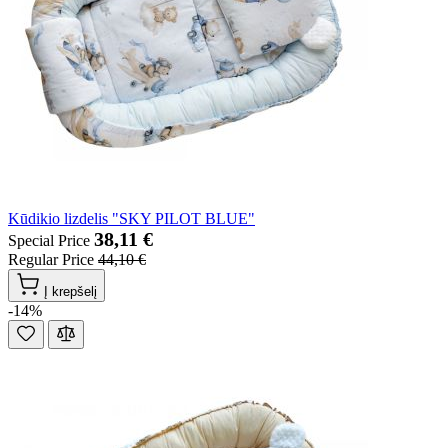
Kūdikio lizdelis "SKY PILOT BLUE"
38,11 €
Special Price
Regular Price
44,10 €
Į krepšelį
-14%