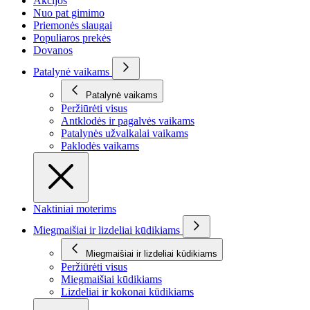
Akcijos
Nuo pat gimimo
Priemonės slaugai
Populiaros prekės
Dovanos
Patalynė vaikams
Patalynė vaikams
Peržiūrėti visus
Antklodės ir pagalvės vaikams
Patalynės užvalkalai vaikams
Paklodės vaikams
Naktiniai moterims
Miegmaišiai ir lizdeliai kūdikiams
Miegmaišiai ir lizdeliai kūdikiams
Peržiūrėti visus
Miegmaišiai kūdikiams
Lizdeliai ir kokonai kūdikiams