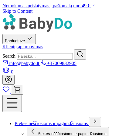
Nemokamas pristatymas į paštomatą nuo 49 €
Skip to Content
Parduotuvė
Klientų aptarnavimas
Search
info@babydo.lt
+37069832905
0
Prekės nėščiosioms ir pagimdžiusioms
Prekės nėščiosioms ir pagimdžiusioms