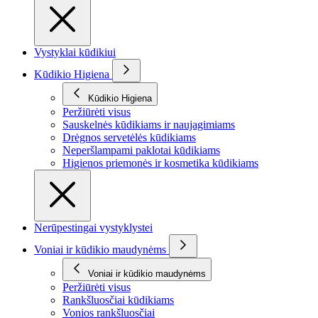
Vystyklai kūdikiui
Kūdikio Higiena
Kūdikio Higiena
Peržiūrėti visus
Sauskelnės kūdikiams ir naujagimiams
Drėgnos servetėlės kūdikiams
Neperšlampami paklotai kūdikiams
Higienos priemonės ir kosmetika kūdikiams
Nerūpestingai vystyklystei
Voniai ir kūdikio maudynėms
Voniai ir kūdikio maudynėms
Peržiūrėti visus
Rankšluosčiai kūdikiams
Vonios rankšluosčiai