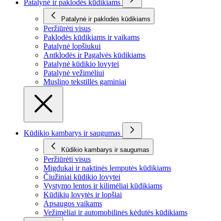
Patalynė ir paklodės kūdikiams
Patalynė ir paklodės kūdikiams
Peržiūrėti visus
Paklodės kūdikiams ir vaikams
Patalynė lopšiukui
Antklodės ir Pagalvės kūdikiams
Patalynė kūdikio lovytei
Patalynė vežimėliui
Muslino tekstillės gaminiai
Kūdikio kambarys ir saugumas
Kūdikio kambarys ir saugumas
Peržiūrėti visus
Migdukai ir naktinės lemputės kūdikiams
Čiužiniai kūdikio lovytei
Vystymo lentos ir kilimėliai kūdikiams
Kūdikių lovytės ir lopšiai
Apsaugos vaikams
Vežimėliai ir automobilinės kėdutės kūdikiams