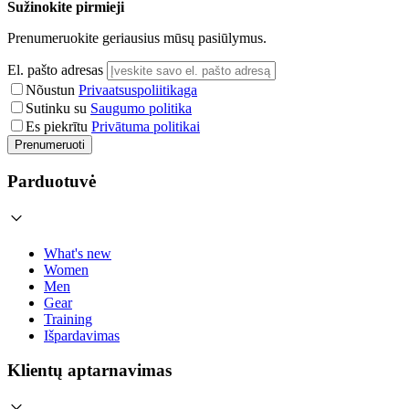
Sužinokite pirmieji
Prenumeruokite geriausius mūsų pasiūlymus.
El. pašto adresas
Nõustun
Privaatsuspoliitikaga
Sutinku su
Saugumo politika
Es piekrītu
Privātuma politikai
Prenumeruoti
Parduotuvė
What's new
Women
Men
Gear
Training
Išpardavimas
Klientų aptarnavimas