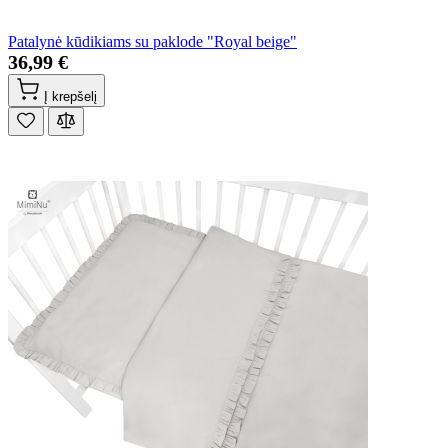
Patalynė kūdikiams su paklode "Royal beige"
36,99 €
Į krepšelį