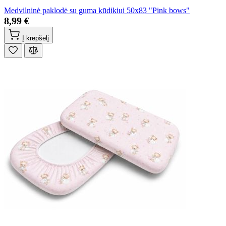
Medvilninė paklodė su guma kūdikiui 50x83 "Pink bows"
8,99 €
Į krepšelį