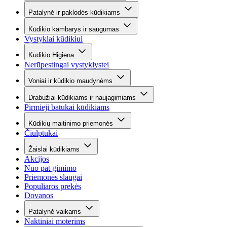
Patalynė ir paklodės kūdikiams
Kūdikio kambarys ir saugumas
Vystyklai kūdikiui
Kūdikio Higiena
Nerūpestingai vystyklystei
Voniai ir kūdikio maudynėms
Drabužiai kūdikiams ir naujagimiams
Pirmieji batukai kūdikiams
Kūdikių maitinimo priemonės
Čiulptukai
Žaislai kūdikiams
Akcijos
Nuo pat gimimo
Priemonės slaugai
Populiaros prekės
Dovanos
Patalynė vaikams
Naktiniai moterims