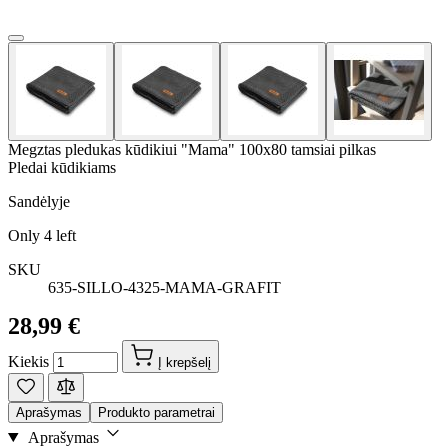
Megztas pledukas kūdikiui "Mama" 100x80 tamsiai pilkas
Pledai kūdikiams
Sandėlyje
Only
4
left
SKU
635-SILLO-4325-MAMA-GRAFIT
28,99 €
Kiekis
Į krepšelį
Aprašymas
Produkto parametrai
Aprašymas