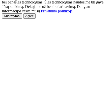
bei panašias technologijas. Šias technologijas naudosime tik gavę
Jūsų sutikimą. Dėkojame už bendradarbiavimą. Daugiau
informacijos rasite mūsų
Privatumo politikoje
Nustatymai
Agree