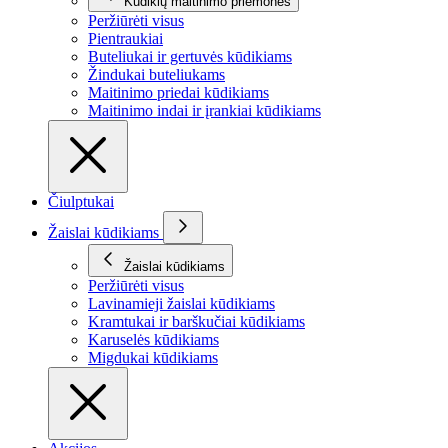
Kūdikių maitinimo priemonės
Peržiūrėti visus
Pientraukiai
Buteliukai ir gertuvės kūdikiams
Žindukai buteliukams
Maitinimo priedai kūdikiams
Maitinimo indai ir įrankiai kūdikiams
Čiulptukai
Žaislai kūdikiams
Žaislai kūdikiams
Peržiūrėti visus
Lavinamieji žaislai kūdikiams
Kramtukai ir barškučiai kūdikiams
Karuselės kūdikiams
Migdukai kūdikiams