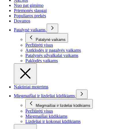
Akcijos
Nuo pat gimimo
Priemonės slaugai
Populiaros prekės
Dovanos
Patalynė vaikams
Patalynė vaikams
Peržiūrėti visus
Antklodės ir pagalvės vaikams
Patalynės užvalkalai vaikams
Paklodės vaikams
Naktiniai moterims
Miegmaišiai ir lizdeliai kūdikiams
Miegmaišiai ir lizdeliai kūdikiams
Peržiūrėti visus
Miegmaišiai kūdikiams
Lizdeliai ir kokonai kūdikiams