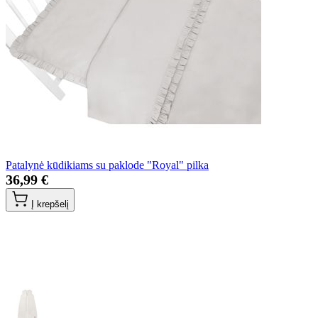
Patalynė kūdikiams su paklode "Royal" pilka
36,99 €
Į krepšelį