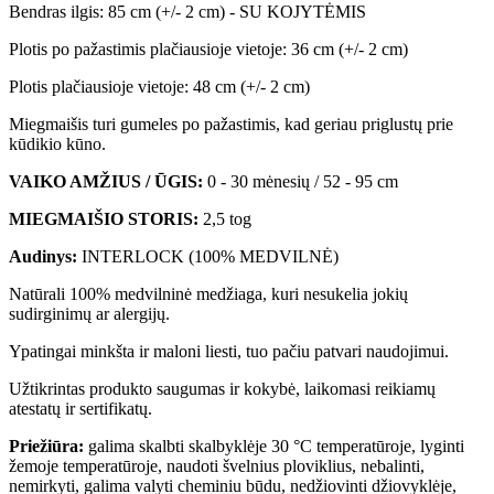
Bendras ilgis: 85 cm (+/- 2 cm) - SU KOJYTĖMIS
Plotis po pažastimis plačiausioje vietoje: 36 cm (+/- 2 cm)
Plotis plačiausioje vietoje: 48 cm (+/- 2 cm)
Miegmaišis turi gumeles po pažastimis, kad geriau priglustų prie
kūdikio kūno.
VAIKO AMŽIUS / ŪGIS:
0 - 30 mėnesių / 52 - 95 cm
MIEGMAIŠIO STORIS:
2,5 tog
Audinys:
INTERLOCK (100% MEDVILNĖ)
Natūrali 100% medvilninė medžiaga, kuri nesukelia jokių
sudirginimų ar alergijų.
Ypatingai minkšta ir maloni liesti, tuo pačiu patvari naudojimui.
Užtikrintas produkto saugumas ir kokybė, laikomasi reikiamų
atestatų ir sertifikatų.
Priežiūra:
galima skalbti skalbyklėje 30 °C temperatūroje, lyginti
žemoje temperatūroje, naudoti švelnius ploviklius, nebalinti,
nemirkyti, galima valyti cheminiu būdu, nedžiovinti džiovyklėje,