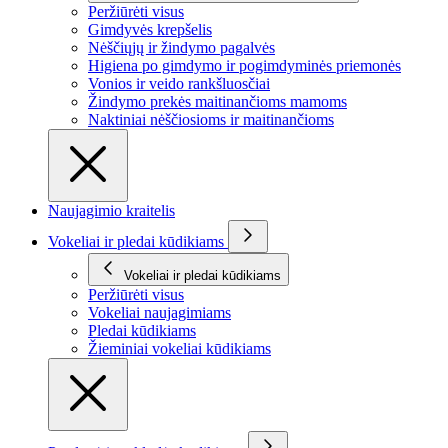
Peržiūrėti visus
Gimdyvės krepšelis
Nėščiųjų ir žindymo pagalvės
Higiena po gimdymo ir pogimdyminės priemonės
Vonios ir veido rankšluosčiai
Žindymo prekės maitinančioms mamoms
Naktiniai nėščiosioms ir maitinančioms
Naujagimio kraitelis
Vokeliai ir pledai kūdikiams
Vokeliai ir pledai kūdikiams
Peržiūrėti visus
Vokeliai naujagimiams
Pledai kūdikiams
Žieminiai vokeliai kūdikiams