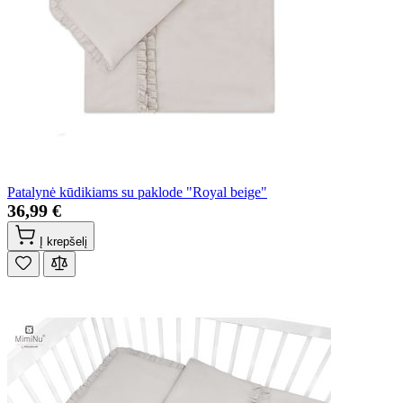
Patalynė kūdikiams su paklode "Royal beige"
36,99 €
Į krepšelį