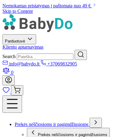
Nemokamas pristatymas į paštomatą nuo 49 €
Skip to Content
Parduotuvė
Klientų aptarnavimas
Search
info@babydo.lt
+37069832905
0
Prekės nėščiosioms ir pagimdžiusioms
Prekės nėščiosioms ir pagimdžiusioms