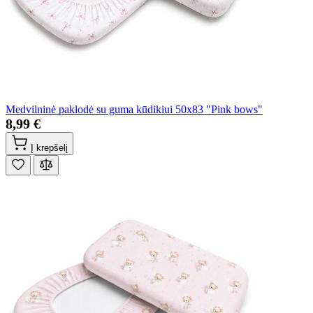
Medvilninė paklodė su guma kūdikiui 50x83 "Pink bows"
8,99 €
Į krepšelį