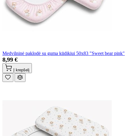
Medvilninė paklodė su guma kūdikiui 50x83 "Sweet bear pink"
8,99 €
Į krepšelį