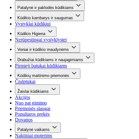
Patalynė ir paklodės kūdikiams
Kūdikio kambarys ir saugumas
Vystyklai kūdikiui
Kūdikio Higiena
Nerūpestingai vystyklystei
Voniai ir kūdikio maudynėms
Drabužiai kūdikiams ir naujagimiams
Pirmieji batukai kūdikiams
Kūdikių maitinimo priemonės
Čiulptukai
Žaislai kūdikiams
Akcijos
Nuo pat gimimo
Priemonės slaugai
Populiaros prekės
Dovanos
Patalynė vaikams
Naktiniai moterims