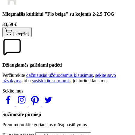
Miegmaišis kūdikiui "Flo beige" su kojomis 2-2.5 TOG
33,59 €
Į krepšelį
Džiaugiamės galėdami padėti
Peržiūrėkite
dažniausiai užduodamus klausimus
,
sekite savo
užsakymą
arba
susisiekite su mumis
, jei turite klausimų.
Sekite mus
Sužinokite pirmieji
Prenumeruokite geriausius mūsų pasiūlymus.