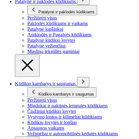
Patalynė ir paklodės kūdikiams
Patalynė ir paklodės kūdikiams
Peržiūrėti visus
Paklodės kūdikiams ir vaikams
Patalynė lopšiukui
Antklodės ir Pagalvės kūdikiams
Patalynė kūdikio lovytei
Patalynė vežimėliui
Muslino tekstillės gaminiai
Kūdikio kambarys ir saugumas
Kūdikio kambarys ir saugumas
Peržiūrėti visus
Migdukai ir naktinės lemputės kūdikiams
Čiužiniai kūdikio lovytei
Vystymo lentos ir kilimėliai kūdikiams
Kūdikių lovytės ir lopšiai
Apsaugos vaikams
Vežimėliai ir automobilinės kėdutės kūdikiams