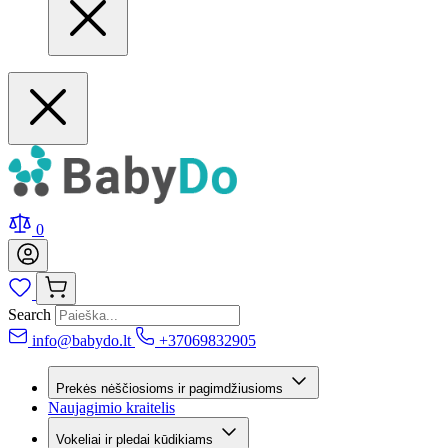
0
Search
info@babydo.lt
+37069832905
Prekės nėščiosioms ir pagimdžiusioms
Naujagimio kraitelis
Vokeliai ir pledai kūdikiams