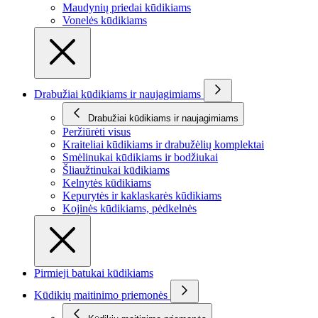
Maudynių priedai kūdikiams
Vonelės kūdikiams
Drabužiai kūdikiams ir naujagimiams
Drabužiai kūdikiams ir naujagimiams
Peržiūrėti visus
Kraiteliai kūdikiams ir drabužėlių komplektai
Smėlinukai kūdikiams ir bodžiukai
Šliaužtinukai kūdikiams
Kelnytės kūdikiams
Kepurytės ir kaklaskarės kūdikiams
Kojinės kūdikiams, pėdkelnės
Pirmieji batukai kūdikiams
Kūdikių maitinimo priemonės