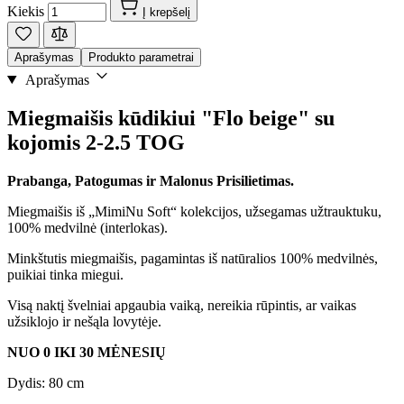
Kiekis
Į krepšelį
Aprašymas
Produkto parametrai
Aprašymas
Miegmaišis kūdikiui "Flo beige" su
kojomis 2-2.5 TOG
Prabanga, Patogumas ir Malonus Prisilietimas.
Miegmaišis iš „MimiNu Soft“ kolekcijos, užsegamas užtrauktuku,
100% medvilnė (interlokas).
Minkštutis miegmaišis, pagamintas iš natūralios 100% medvilnės,
puikiai tinka miegui.
Visą naktį švelniai apgaubia vaiką, nereikia rūpintis, ar vaikas
užsiklojo ir nešąla lovytėje.
NUO 0 IKI 30 MĖNESIŲ
Dydis: 80 cm