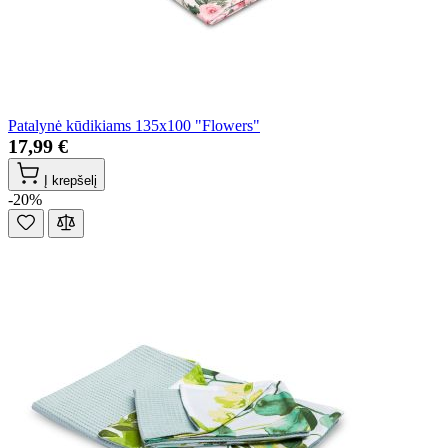
Patalynė kūdikiams 135x100 "Flowers"
17,99 €
Į krepšelį
-20%