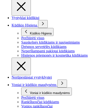
Vystyklai kūdikiui
Kūdikio Higiena
Kūdikio Higiena
Peržiūrėti visus
Sauskelnės kūdikiams ir naujagimiams
Drėgnos servetėlės kūdikiams
Neperšlampami paklotai kūdikiams
Higienos priemonės ir kosmetika kūdikiams
Nerūpestingai vystyklystei
Voniai ir kūdikio maudynėms
Voniai ir kūdikio maudynėms
Peržiūrėti visus
Rankšluosčiai kūdikiams
Vonios rankšluosčiai