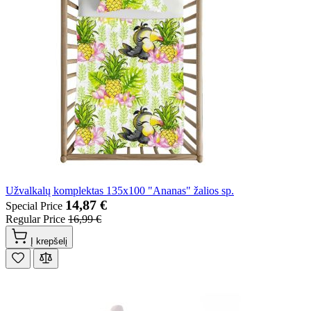
Užvalkalų komplektas 135x100 "Ananas" žalios sp.
14,87 €
Special Price
Regular Price
16,99 €
Į krepšelį