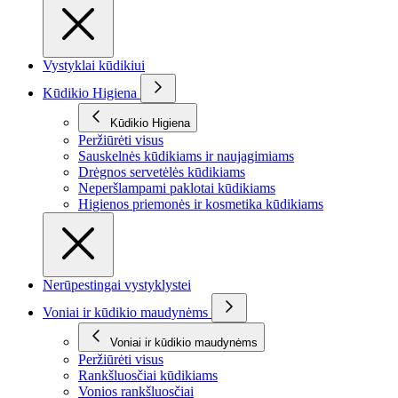
Vystyklai kūdikiui
Kūdikio Higiena
Kūdikio Higiena
Peržiūrėti visus
Sauskelnės kūdikiams ir naujagimiams
Drėgnos servetėlės kūdikiams
Neperšlampami paklotai kūdikiams
Higienos priemonės ir kosmetika kūdikiams
Nerūpestingai vystyklystei
Voniai ir kūdikio maudynėms
Voniai ir kūdikio maudynėms
Peržiūrėti visus
Rankšluosčiai kūdikiams
Vonios rankšluosčiai