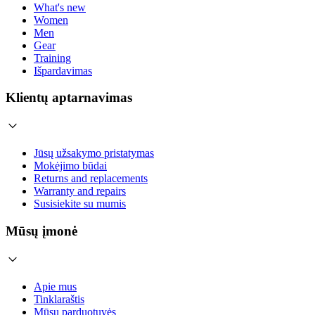
What's new
Women
Men
Gear
Training
Išpardavimas
Klientų aptarnavimas
Jūsų užsakymo pristatymas
Mokėjimo būdai
Returns and replacements
Warranty and repairs
Susisiekite su mumis
Mūsų įmonė
Apie mus
Tinklaraštis
Mūsų parduotuvės