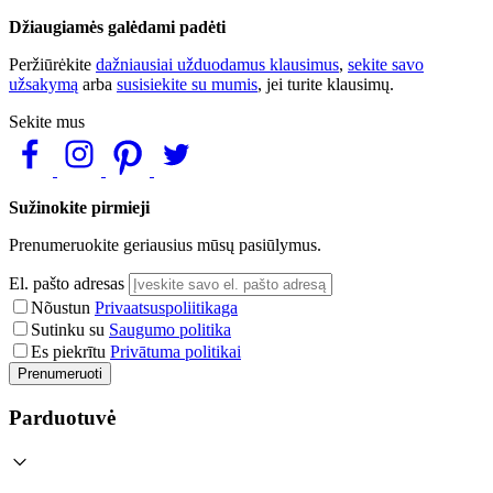
Džiaugiamės galėdami padėti
Peržiūrėkite
dažniausiai užduodamus klausimus
,
sekite savo
užsakymą
arba
susisiekite su mumis
, jei turite klausimų.
Sekite mus
Sužinokite pirmieji
Prenumeruokite geriausius mūsų pasiūlymus.
El. pašto adresas
Nõustun
Privaatsuspoliitikaga
Sutinku su
Saugumo politika
Es piekrītu
Privātuma politikai
Prenumeruoti
Parduotuvė