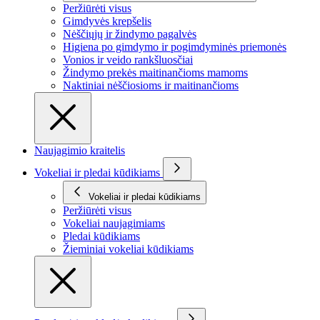
Peržiūrėti visus
Gimdyvės krepšelis
Nėščiųjų ir žindymo pagalvės
Higiena po gimdymo ir pogimdyminės priemonės
Vonios ir veido rankšluosčiai
Žindymo prekės maitinančioms mamoms
Naktiniai nėščiosioms ir maitinančioms
Naujagimio kraitelis
Vokeliai ir pledai kūdikiams
Vokeliai ir pledai kūdikiams
Peržiūrėti visus
Vokeliai naujagimiams
Pledai kūdikiams
Žieminiai vokeliai kūdikiams