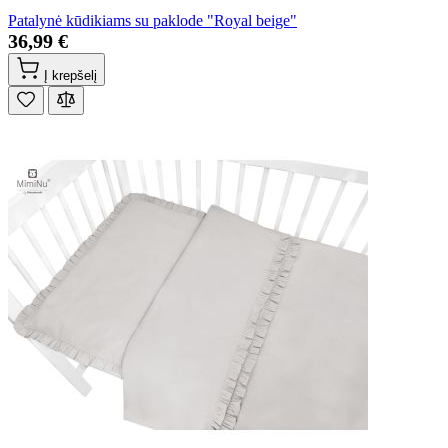
Patalynė kūdikiams su paklode "Royal beige"
36,99 €
Į krepšelį