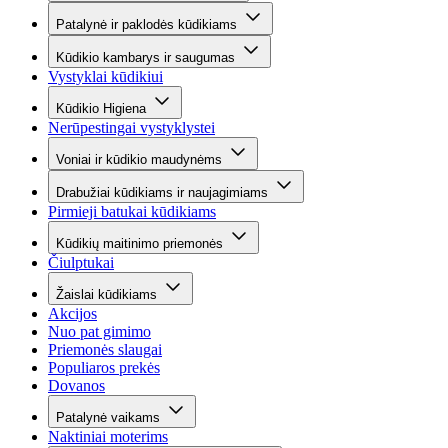
Patalynė ir paklodės kūdikiams
Kūdikio kambarys ir saugumas
Vystyklai kūdikiui
Kūdikio Higiena
Nerūpestingai vystyklystei
Voniai ir kūdikio maudynėms
Drabužiai kūdikiams ir naujagimiams
Pirmieji batukai kūdikiams
Kūdikių maitinimo priemonės
Čiulptukai
Žaislai kūdikiams
Akcijos
Nuo pat gimimo
Priemonės slaugai
Populiaros prekės
Dovanos
Patalynė vaikams
Naktiniai moterims