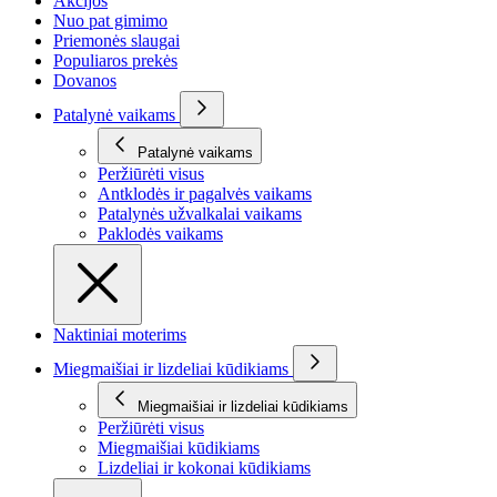
Akcijos
Nuo pat gimimo
Priemonės slaugai
Populiaros prekės
Dovanos
Patalynė vaikams
Patalynė vaikams
Peržiūrėti visus
Antklodės ir pagalvės vaikams
Patalynės užvalkalai vaikams
Paklodės vaikams
Naktiniai moterims
Miegmaišiai ir lizdeliai kūdikiams
Miegmaišiai ir lizdeliai kūdikiams
Peržiūrėti visus
Miegmaišiai kūdikiams
Lizdeliai ir kokonai kūdikiams