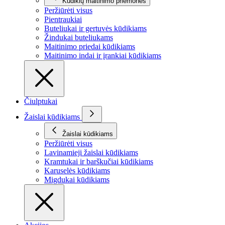
Kūdikių maitinimo priemonės
Peržiūrėti visus
Pientraukiai
Buteliukai ir gertuvės kūdikiams
Žindukai buteliukams
Maitinimo priedai kūdikiams
Maitinimo indai ir įrankiai kūdikiams
Čiulptukai
Žaislai kūdikiams
Žaislai kūdikiams
Peržiūrėti visus
Lavinamieji žaislai kūdikiams
Kramtukai ir barškučiai kūdikiams
Karuselės kūdikiams
Migdukai kūdikiams