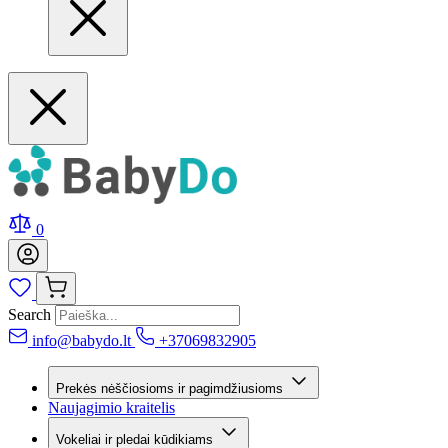
0
Search
info@babydo.lt
+37069832905
Prekės nėščiosioms ir pagimdžiusioms
Naujagimio kraitelis
Vokeliai ir pledai kūdikiams