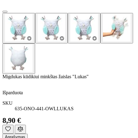
Migdukas kūdikiui minkštas žaislas "Lukas"
Išparduota
SKU
635-ONO-441-OWLLUKAS
8,90 €
Aprašymas