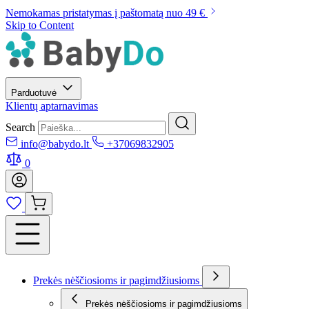
Nemokamas pristatymas į paštomatą nuo 49 €
Skip to Content
Parduotuvė
Klientų aptarnavimas
Search
info@babydo.lt
+37069832905
0
Prekės nėščiosioms ir pagimdžiusioms
Prekės nėščiosioms ir pagimdžiusioms