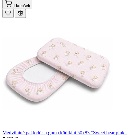
Į krepšelį
Medvilninė paklodė su guma kūdikiui 50x83 "Sweet bear pink"