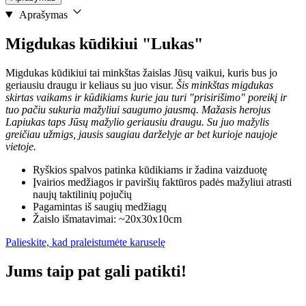
Aprašymas
Migdukas kūdikiui "Lukas"
Migdukas kūdikiui tai minkštas žaislas Jūsų vaikui, kuris bus jo
geriausiu draugu ir keliaus su juo visur.
Šis minkštas migdukas
skirtas vaikams ir kūdikiams kurie jau turi "prisirišimo" poreikį ir
tuo pačiu sukuria mažyliui saugumo jausmą. Mažasis herojus
Lapiukas taps Jūsų mažylio geriausiu draugu. Su juo mažylis
greičiau užmigs, jausis saugiau darželyje ar bet kurioje naujoje
vietoje.
Ryškios spalvos patinka kūdikiams ir žadina vaizduotę
Įvairios medžiagos ir paviršių faktūros padės mažyliui atrasti
naujų taktilinių pojučių
Pagamintas iš saugių medžiagų
Žaislo išmatavimai: ~20x30x10cm
Palieskite, kad praleistumėte karuselę
Jums taip pat gali patikti!