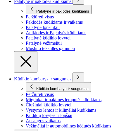
Patalynė ir paklodės kūdikiams
Patalynė ir paklodės kūdikiams
Peržiūrėti visus
Paklodės kūdikiams ir vaikams
Patalynė lopšiukui
Antklodės ir Pagalvės kūdikiams
Patalynė kūdikio lovytei
Patalynė vežimėliui
Muslino tekstillės gaminiai
Kūdikio kambarys ir saugumas
Kūdikio kambarys ir saugumas
Peržiūrėti visus
Migdukai ir naktinės lemputės kūdikiams
Čiužiniai kūdikio lovytei
Vystymo lentos ir kilimėliai kūdikiams
Kūdikių lovytės ir lopšiai
Apsaugos vaikams
Vežimėliai ir automobilinės kėdutės kūdikiams