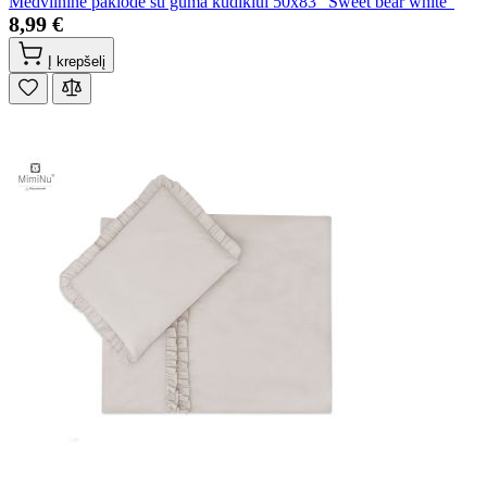
Medvilninė paklodė su guma kūdikiui 50x83 "Sweet bear white"
8,99 €
Į krepšelį