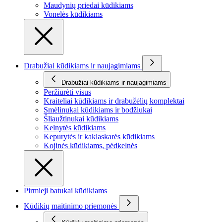
Maudynių priedai kūdikiams
Vonelės kūdikiams
Drabužiai kūdikiams ir naujagimiams
Drabužiai kūdikiams ir naujagimiams
Peržiūrėti visus
Kraiteliai kūdikiams ir drabužėlių komplektai
Smėlinukai kūdikiams ir bodžiukai
Šliaužtinukai kūdikiams
Kelnytės kūdikiams
Kepurytės ir kaklaskarės kūdikiams
Kojinės kūdikiams, pėdkelnės
Pirmieji batukai kūdikiams
Kūdikių maitinimo priemonės