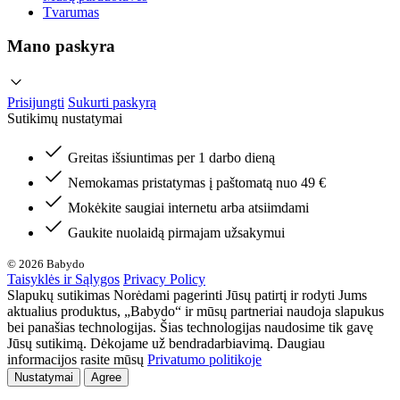
Tvarumas
Mano paskyra
Prisijungti
Sukurti paskyrą
Sutikimų nustatymai
Greitas išsiuntimas per 1 darbo dieną
Nemokamas pristatymas į paštomatą nuo 49 €
Mokėkite saugiai internetu arba atsiimdami
Gaukite nuolaidą pirmajam užsakymui
© 2026 Babydo
Taisyklės ir Sąlygos
Privacy Policy
Slapukų sutikimas Norėdami pagerinti Jūsų patirtį ir rodyti Jums
aktualius produktus, „Babydo“ ir mūsų partneriai naudoja slapukus
bei panašias technologijas. Šias technologijas naudosime tik gavę
Jūsų sutikimą. Dėkojame už bendradarbiavimą. Daugiau
informacijos rasite mūsų
Privatumo politikoje
Nustatymai
Agree