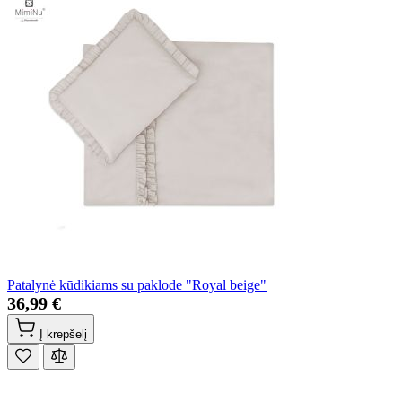
Patalynė kūdikiams su paklode "Royal beige"
36,99 €
Į krepšelį