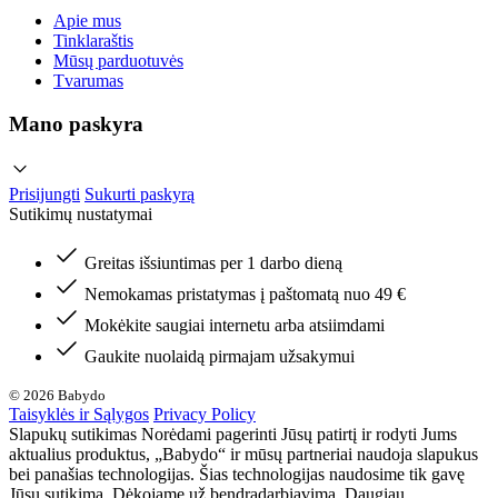
Apie mus
Tinklaraštis
Mūsų parduotuvės
Tvarumas
Mano paskyra
Prisijungti
Sukurti paskyrą
Sutikimų nustatymai
Greitas išsiuntimas per 1 darbo dieną
Nemokamas pristatymas į paštomatą nuo 49 €
Mokėkite saugiai internetu arba atsiimdami
Gaukite nuolaidą pirmajam užsakymui
© 2026 Babydo
Taisyklės ir Sąlygos
Privacy Policy
Slapukų sutikimas Norėdami pagerinti Jūsų patirtį ir rodyti Jums
aktualius produktus, „Babydo“ ir mūsų partneriai naudoja slapukus
bei panašias technologijas. Šias technologijas naudosime tik gavę
Jūsų sutikimą. Dėkojame už bendradarbiavimą. Daugiau