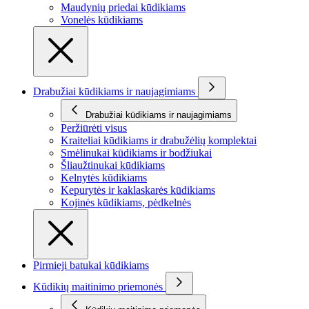
Maudynių priedai kūdikiams
Vonelės kūdikiams
Drabužiai kūdikiams ir naujagimiams
Drabužiai kūdikiams ir naujagimiams
Peržiūrėti visus
Kraiteliai kūdikiams ir drabužėlių komplektai
Smėlinukai kūdikiams ir bodžiukai
Šliaužtinukai kūdikiams
Kelnytės kūdikiams
Kepurytės ir kaklaskarės kūdikiams
Kojinės kūdikiams, pėdkelnės
Pirmieji batukai kūdikiams
Kūdikių maitinimo priemonės