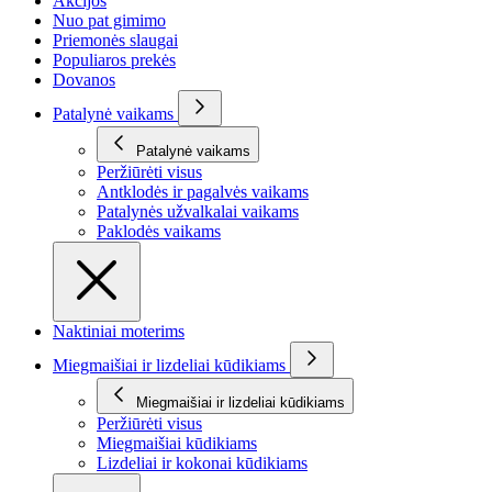
Akcijos
Nuo pat gimimo
Priemonės slaugai
Populiaros prekės
Dovanos
Patalynė vaikams
Patalynė vaikams
Peržiūrėti visus
Antklodės ir pagalvės vaikams
Patalynės užvalkalai vaikams
Paklodės vaikams
Naktiniai moterims
Miegmaišiai ir lizdeliai kūdikiams
Miegmaišiai ir lizdeliai kūdikiams
Peržiūrėti visus
Miegmaišiai kūdikiams
Lizdeliai ir kokonai kūdikiams