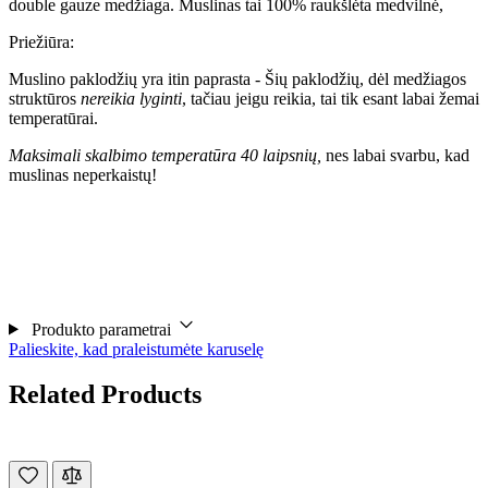
double gauze medžiaga. Muslinas tai 100% raukšlėta medvilnė,
Priežiūra:
Muslino paklodžių yra itin paprasta - Šių paklodžių, dėl medžiagos
struktūros
nereikia lyginti
, tačiau jeigu reikia, tai tik esant labai žemai
temperatūrai.
Maksimali skalbimo temperatūra 40 laipsnių,
nes labai svarbu, kad
muslinas neperkaistų!
Produkto parametrai
Palieskite, kad praleistumėte karuselę
Related Products