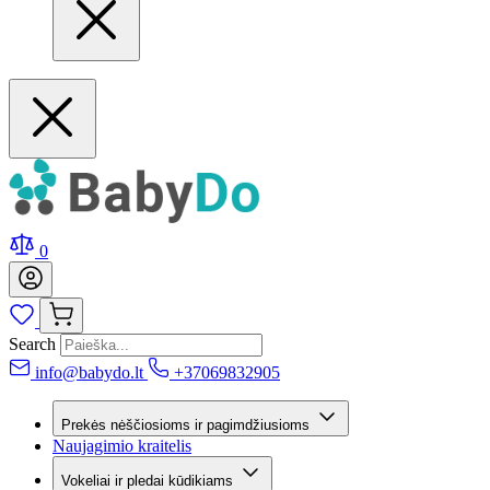
0
Search
info@babydo.lt
+37069832905
Prekės nėščiosioms ir pagimdžiusioms
Naujagimio kraitelis
Vokeliai ir pledai kūdikiams