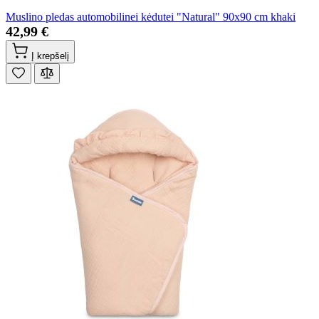
Muslino pledas automobilinei kėdutei "Natural" 90x90 cm khaki
42,99 €
Į krepšelį