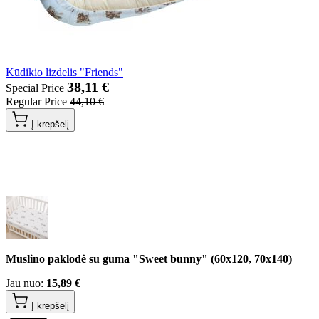
Kūdikio lizdelis "Friends"
38,11 €
Special Price
Regular Price
44,10 €
Į krepšelį
Muslino paklodė su guma "Sweet bunny" (60x120, 70x140)
Jau nuo:
15,89 €
Į krepšelį