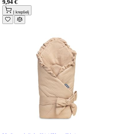
9,94 €
Į krepšelį