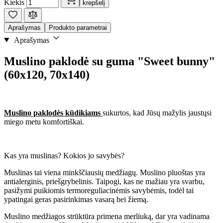
Kiekis
Į krepšelį
Aprašymas
Produkto parametrai
Aprašymas
Muslino paklodė su guma "Sweet bunny"
(60x120, 70x140)
Muslino paklodės kūdikiams
sukurtos, kad Jūsų mažylis jaustųsi
miego metu komfortiškai.
Kas yra muslinas? Kokios jo savybės?
Muslinas tai viena minkščiausių medžiagų. Muslino pluoštas yra
antialerginis, priešgrybelinis. Taipogi, kas ne mažiau yra svarbu,
pasižymi puikiomis termoreguliacinėmis savybėmis, todėl tai
ypatingai geras pasirinkimas vasarą bei žiemą.
Muslino medžiagos strūktūra primena merliuką, dar yra vadinama