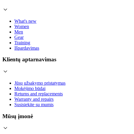
What's new
Women
Men
Gear
Training
Išpardavimas
Klientų aptarnavimas
Jūsų užsakymo pristatymas
Mokėjimo būdai
Returns and replacements
Warranty and repairs
Susisiekite su mumis
Mūsų įmonė