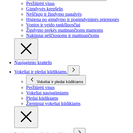
Peržiūrėti visus
Gimdyvės krepšelis
Nėščiųjų ir žindymo pagalvės
Higiena po gimdymo ir pogimdyminės priemonės
Vonios ir veido rankšluosčiai
Žindymo prekės maitinančioms mamoms
Naktiniai nėščiosioms ir maitinančioms
Naujagimio kraitelis
Vokeliai ir pledai kūdikiams
Vokeliai ir pledai kūdikiams
Peržiūrėti visus
Vokeliai naujagimiams
Pledai kūdikiams
Žieminiai vokeliai kūdikiams