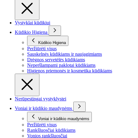
Vystyklai kūdikiui
Kūdikio Higiena
Kūdikio Higiena
Peržiūrėti visus
Sauskelnės kūdikiams ir naujagimiams
Drėgnos servetėlės kūdikiams
Neperšlampami paklotai kūdikiams
Higienos priemonės ir kosmetika kūdikiams
Nerūpestingai vystyklystei
Voniai ir kūdikio maudynėms
Voniai ir kūdikio maudynėms
Peržiūrėti visus
Rankšluosčiai kūdikiams
Vonios rankšluosčiai