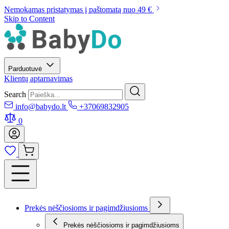
Nemokamas pristatymas į paštomatą nuo 49 €
Skip to Content
Parduotuvė
Klientų aptarnavimas
Search
info@babydo.lt
+37069832905
0
Prekės nėščiosioms ir pagimdžiusioms
Prekės nėščiosioms ir pagimdžiusioms