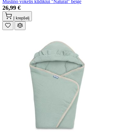
Muslino vokelis kūdikiui "Natural" beige
26,99 €
Į krepšelį