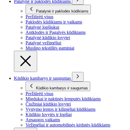
Patalynė ir paklodės kūdikiams
Patalynė ir paklodės kūdikiams
Peržiūrėti visus
Paklodės kūdikiams ir vaikams
Patalynė lopšiukui
Antklodės ir Pagalvės kūdikiams
Patalynė kūdikio lovytei
Patalynė vežimėliui
Muslino tekstillės gaminiai
Kūdikio kambarys ir saugumas
Kūdikio kambarys ir saugumas
Peržiūrėti visus
Migdukai ir naktinės lemputės kūdikiams
Čiužiniai kūdikio lovytei
Vystymo lentos ir kilimėliai kūdikiams
Kūdikių lovytės ir lopšiai
Apsaugos vaikams
Vežimėliai ir automobilinės kėdutės kūdikiams