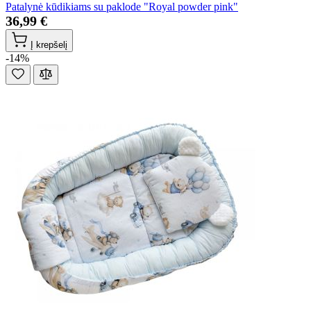
Patalynė kūdikiams su paklode "Royal powder pink"
36,99 €
Į krepšelį
-14%