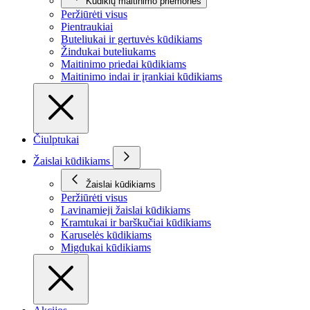
Kūdikių maitinimo priemonės
Peržiūrėti visus
Pientraukiai
Buteliukai ir gertuvės kūdikiams
Žindukai buteliukams
Maitinimo priedai kūdikiams
Maitinimo indai ir įrankiai kūdikiams
Čiulptukai
Žaislai kūdikiams
Žaislai kūdikiams
Peržiūrėti visus
Lavinamieji žaislai kūdikiams
Kramtukai ir barškučiai kūdikiams
Karuselės kūdikiams
Migdukai kūdikiams