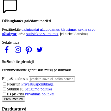
Džiaugiamės galėdami padėti
Peržiūrėkite
dažniausiai užduodamus klausimus
,
sekite savo
užsakymą
arba
susisiekite su mumis
, jei turite klausimų.
Sekite mus
Sužinokite pirmieji
Prenumeruokite geriausius mūsų pasiūlymus.
El. pašto adresas
Nõustun
Privaatsuspoliitikaga
Sutinku su
Saugumo politika
Es piekrītu
Privātuma politikai
Prenumeruoti
Parduotuvė