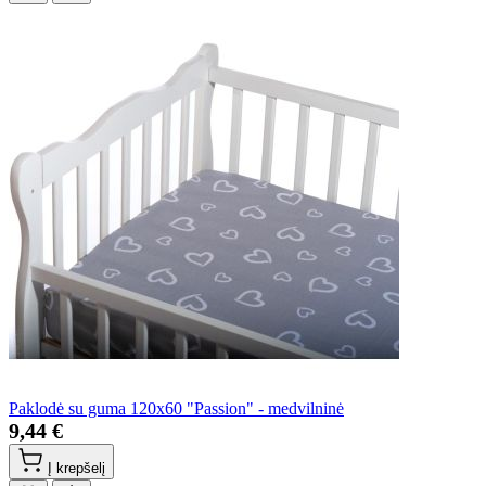
Paklodė su guma 120x60 "Passion" - medvilninė
9,44 €
Į krepšelį