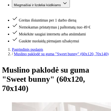
Miegmaišiai ir lizdeliai kūdikiams
Greitas išsiuntimas per 1 darbo dieną
Nemokamas pristatymas į paštomatą nuo 49 €
Mokėkite saugiai internetu arba atsiimdami
Gaukite nuolaidą pirmajam užsakymui
Pagrindinis puslapis
/
Muslino paklodė su guma "Sweet bunny" (60x120, 70x140)
Muslino paklodė su guma
"Sweet bunny" (60x120,
70x140)