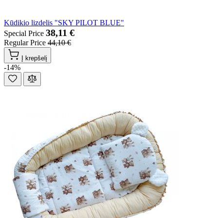
Kūdikio lizdelis "SKY PILOT BLUE"
38,11 €
Special Price
Regular Price
44,10 €
Į krepšelį
-14%