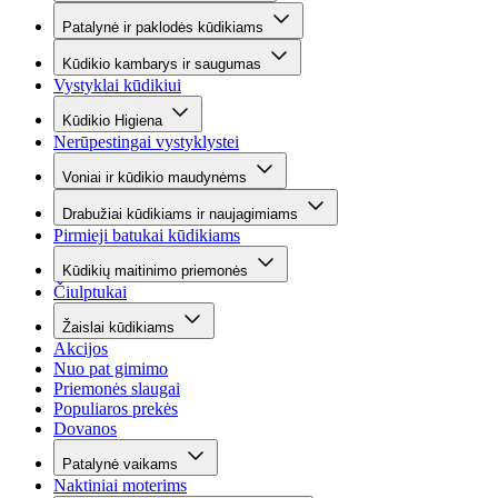
Patalynė ir paklodės kūdikiams
Kūdikio kambarys ir saugumas
Vystyklai kūdikiui
Kūdikio Higiena
Nerūpestingai vystyklystei
Voniai ir kūdikio maudynėms
Drabužiai kūdikiams ir naujagimiams
Pirmieji batukai kūdikiams
Kūdikių maitinimo priemonės
Čiulptukai
Žaislai kūdikiams
Akcijos
Nuo pat gimimo
Priemonės slaugai
Populiaros prekės
Dovanos
Patalynė vaikams
Naktiniai moterims