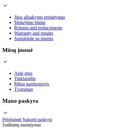
Jūsų užsakymo pristatymas
Mokėjimo būdai
Returns and replacements
Warranty and repairs
Susisiekite su mumis
Mūsų įmonė
Apie mus
Tinklaraštis
Mūsų parduotuvės
Tvarumas
Mano paskyra
Prisijungti
Sukurti paskyrą
Sutikimų nustatymai