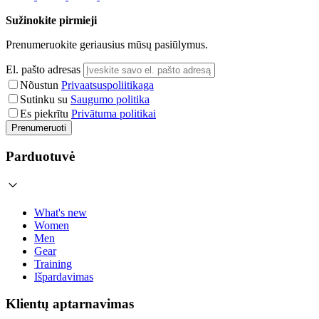
Sužinokite pirmieji
Prenumeruokite geriausius mūsų pasiūlymus.
El. pašto adresas
Nõustun
Privaatsuspoliitikaga
Sutinku su
Saugumo politika
Es piekrītu
Privātuma politikai
Prenumeruoti
Parduotuvė
What's new
Women
Men
Gear
Training
Išpardavimas
Klientų aptarnavimas