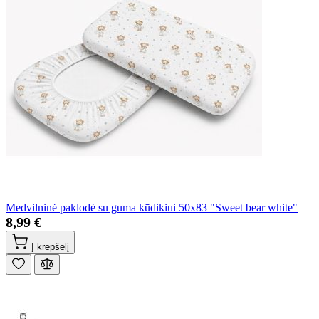
Medvilninė paklodė su guma kūdikiui 50x83 "Sweet bear white"
8,99 €
Į krepšelį