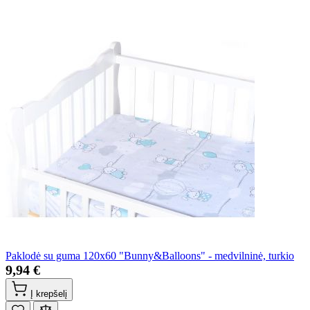
Paklodė su guma 120x60 "Bunny&Balloons" - medvilninė, turkio
9,94 €
Į krepšelį