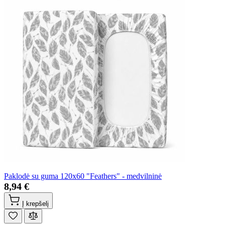
Paklodė su guma 120x60 "Feathers" - medvilninė
8,94 €
Į krepšelį