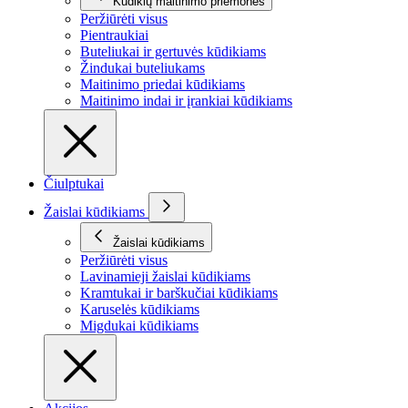
Kūdikių maitinimo priemonės
Peržiūrėti visus
Pientraukiai
Buteliukai ir gertuvės kūdikiams
Žindukai buteliukams
Maitinimo priedai kūdikiams
Maitinimo indai ir įrankiai kūdikiams
Čiulptukai
Žaislai kūdikiams
Žaislai kūdikiams
Peržiūrėti visus
Lavinamieji žaislai kūdikiams
Kramtukai ir barškučiai kūdikiams
Karuselės kūdikiams
Migdukai kūdikiams