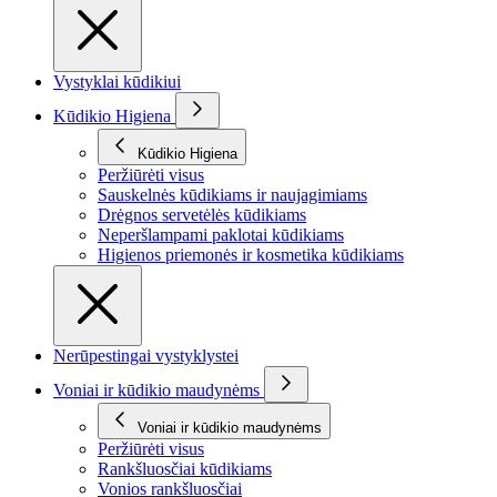
Vystyklai kūdikiui
Kūdikio Higiena
Kūdikio Higiena
Peržiūrėti visus
Sauskelnės kūdikiams ir naujagimiams
Drėgnos servetėlės kūdikiams
Neperšlampami paklotai kūdikiams
Higienos priemonės ir kosmetika kūdikiams
Nerūpestingai vystyklystei
Voniai ir kūdikio maudynėms
Voniai ir kūdikio maudynėms
Peržiūrėti visus
Rankšluosčiai kūdikiams
Vonios rankšluosčiai