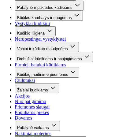
Patalynė ir paklodės kūdikiams
Kūdikio kambarys ir saugumas
Vystyklai kūdikiui
Kūdikio Higiena
Nerūpestingai vystyklystei
Voniai ir kūdikio maudynėms
Drabužiai kūdikiams ir naujagimiams
Pirmieji batukai kūdikiams
Kūdikių maitinimo priemonės
Čiulptukai
Žaislai kūdikiams
Akcijos
Nuo pat gimimo
Priemonės slaugai
Populiaros prekės
Dovanos
Patalynė vaikams
Naktiniai moterims