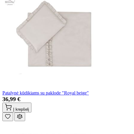
Patalynė kūdikiams su paklode "Royal beige"
36,99 €
Į krepšelį