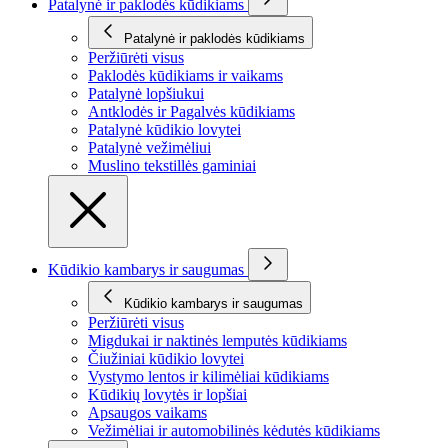
Patalynė ir paklodės kūdikiams
Patalynė ir paklodės kūdikiams
Peržiūrėti visus
Paklodės kūdikiams ir vaikams
Patalynė lopšiukui
Antklodės ir Pagalvės kūdikiams
Patalynė kūdikio lovytei
Patalynė vežimėliui
Muslino tekstillės gaminiai
Kūdikio kambarys ir saugumas
Kūdikio kambarys ir saugumas
Peržiūrėti visus
Migdukai ir naktinės lemputės kūdikiams
Čiužiniai kūdikio lovytei
Vystymo lentos ir kilimėliai kūdikiams
Kūdikių lovytės ir lopšiai
Apsaugos vaikams
Vežimėliai ir automobilinės kėdutės kūdikiams