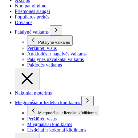
Akcijos
Nuo pat gimimo
Priemonės slaugai
Populiaros prekės
Dovanos
Patalynė vaikams
Patalynė vaikams
Peržiūrėti visus
Antklodės ir pagalvės vaikams
Patalynės užvalkalai vaikams
Paklodės vaikams
Naktiniai moterims
Miegmaišiai ir lizdeliai kūdikiams
Miegmaišiai ir lizdeliai kūdikiams
Peržiūrėti visus
Miegmaišiai kūdikiams
Lizdeliai ir kokonai kūdikiams