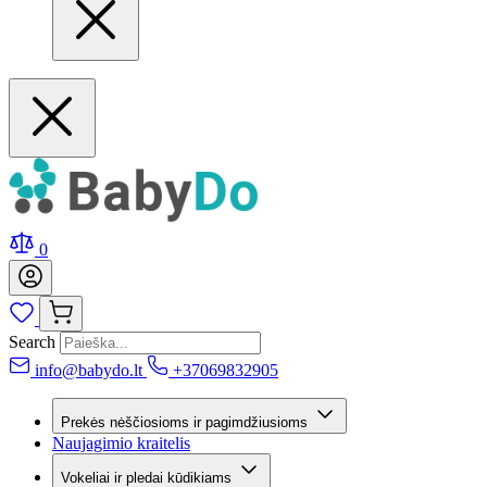
0
Search
info@babydo.lt
+37069832905
Prekės nėščiosioms ir pagimdžiusioms
Naujagimio kraitelis
Vokeliai ir pledai kūdikiams