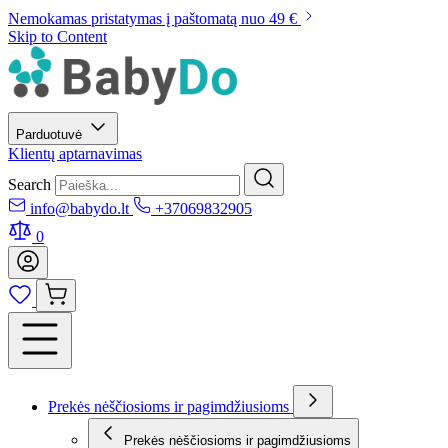
Nemokamas pristatymas į paštomatą nuo 49 €
Skip to Content
Parduotuvė
Klientų aptarnavimas
Search
info@babydo.lt
+37069832905
0
Prekės nėščiosioms ir pagimdžiusioms
Prekės nėščiosioms ir pagimdžiusioms