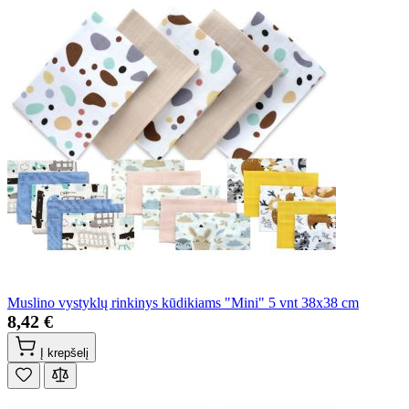
Muslino vystyklų rinkinys kūdikiams "Mini" 5 vnt 38x38 cm
8,42 €
Į krepšelį