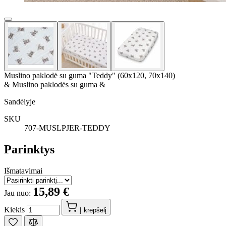
Muslino paklodė su guma "Teddy" (60x120, 70x140)
& Muslino paklodės su guma &
Sandėlyje
SKU
707-MUSLPJER-TEDDY
Parinktys
Išmatavimai
15,89 €
Jau nuo:
Kiekis
Į krepšelį