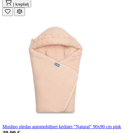
Į krepšelį
Muslino pledas automobilinei kėdutei "Natural" 90x90 cm pink
39,99 €