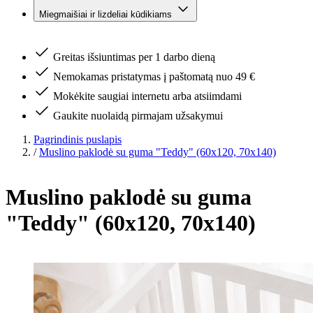
Miegmaišiai ir lizdeliai kūdikiams
Greitas išsiuntimas per 1 darbo dieną
Nemokamas pristatymas į paštomatą nuo 49 €
Mokėkite saugiai internetu arba atsiimdami
Gaukite nuolaidą pirmajam užsakymui
Pagrindinis puslapis
/
Muslino paklodė su guma "Teddy" (60x120, 70x140)
Muslino paklodė su guma
"Teddy" (60x120, 70x140)