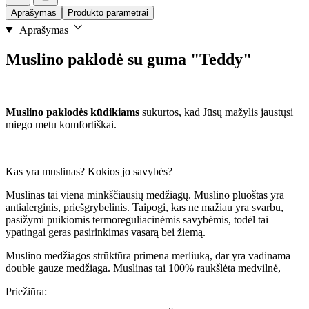
Aprašymas
Produkto parametrai
Aprašymas
Muslino paklodė su guma "Teddy"
Muslino paklodės kūdikiams
sukurtos, kad Jūsų mažylis jaustųsi
miego metu komfortiškai.
Kas yra muslinas? Kokios jo savybės?
Muslinas tai viena minkščiausių medžiagų. Muslino pluoštas yra
antialerginis, priešgrybelinis. Taipogi, kas ne mažiau yra svarbu,
pasižymi puikiomis termoreguliacinėmis savybėmis, todėl tai
ypatingai geras pasirinkimas vasarą bei žiemą.
Muslino medžiagos strūktūra primena merliuką, dar yra vadinama
double gauze medžiaga. Muslinas tai 100% raukšlėta medvilnė,
Priežiūra: