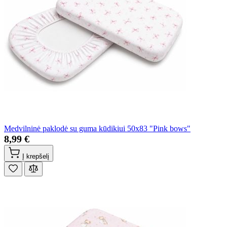
Medvilninė paklodė su guma kūdikiui 50x83 "Pink bows"
8,99 €
Į krepšelį