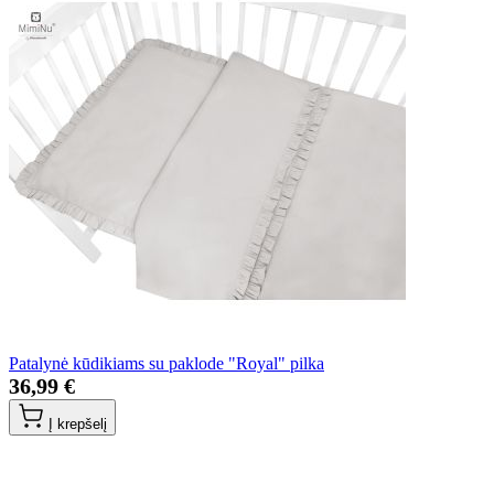
Patalynė kūdikiams su paklode "Royal" pilka
36,99 €
Į krepšelį