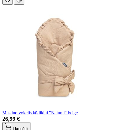
Muslino vokelis kūdikiui "Natural" beige
26,99 €
Į krepšelį