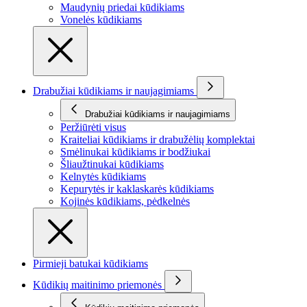
Maudynių priedai kūdikiams
Vonelės kūdikiams
Drabužiai kūdikiams ir naujagimiams
Drabužiai kūdikiams ir naujagimiams
Peržiūrėti visus
Kraiteliai kūdikiams ir drabužėlių komplektai
Smėlinukai kūdikiams ir bodžiukai
Šliaužtinukai kūdikiams
Kelnytės kūdikiams
Kepurytės ir kaklaskarės kūdikiams
Kojinės kūdikiams, pėdkelnės
Pirmieji batukai kūdikiams
Kūdikių maitinimo priemonės