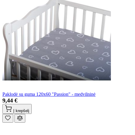
Paklodė su guma 120x60 "Passion" - medvilninė
9,44 €
Į krepšelį