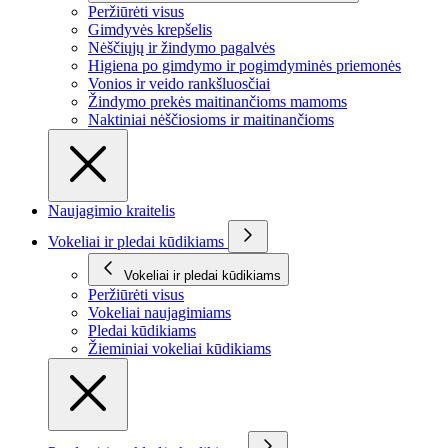
Peržiūrėti visus
Gimdyvės krepšelis
Nėščiųjų ir žindymo pagalvės
Higiena po gimdymo ir pogimdyminės priemonės
Vonios ir veido rankšluosčiai
Žindymo prekės maitinančioms mamoms
Naktiniai nėščiosioms ir maitinančioms
Naujagimio kraitelis
Vokeliai ir pledai kūdikiams
Vokeliai ir pledai kūdikiams
Peržiūrėti visus
Vokeliai naujagimiams
Pledai kūdikiams
Žieminiai vokeliai kūdikiams