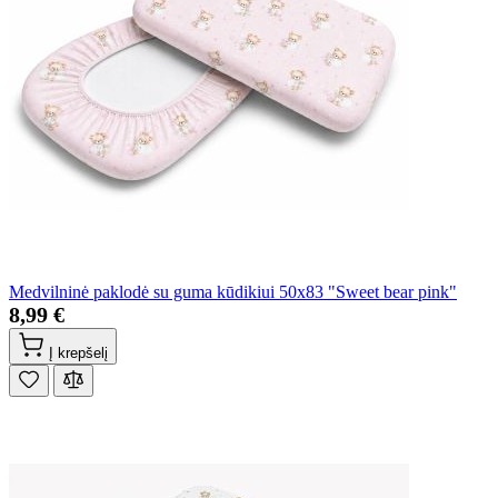
Medvilninė paklodė su guma kūdikiui 50x83 "Sweet bear pink"
8,99 €
Į krepšelį