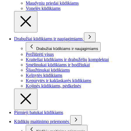
Maudynių priedai kūdikiams
Vonelės kūdikiams
Drabužiai kūdikiams ir naujagimiams
Drabužiai kūdikiams ir naujagimiams
Peržiūrėti visus
Kraiteliai kūdikiams ir drabužėlių komplektai
Smėlinukai kūdikiams ir bodžiukai
Šliaužtinukai kūdikiams
Kelnytės kūdikiams
Kepurytės ir kaklaskarės kūdikiams
Kojinės kūdikiams, pėdkelnės
Pirmieji batukai kūdikiams
Kūdikių maitinimo priemonės