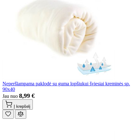
Neperšlampama paklodė su guma lopšiukui šviesiai kreminės sp.
90x40
8,99 €
Jau nuo
Į krepšelį