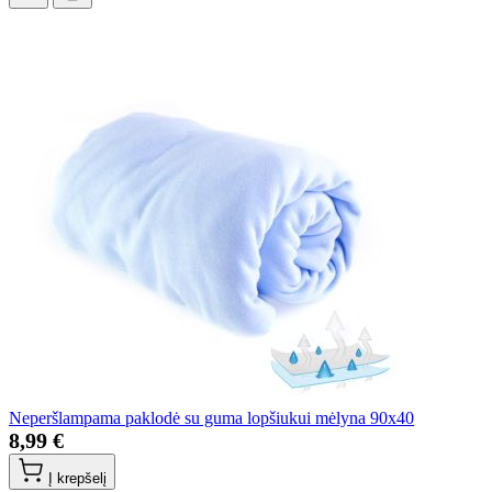
Neperšlampama paklodė su guma lopšiukui mėlyna 90x40
8,99 €
Į krepšelį