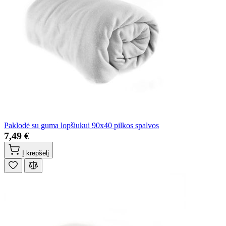
Paklodė su guma lopšiukui 90x40 pilkos spalvos
7,49 €
Į krepšelį