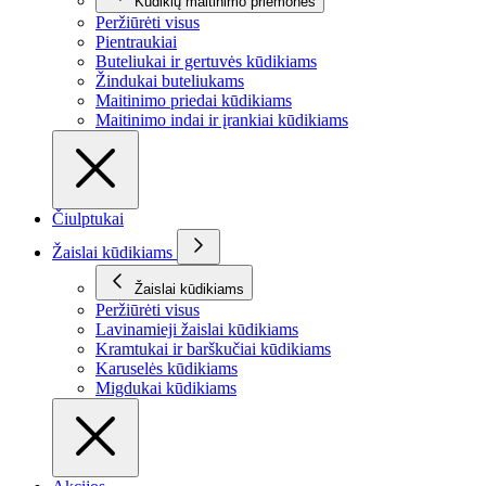
Kūdikių maitinimo priemonės
Peržiūrėti visus
Pientraukiai
Buteliukai ir gertuvės kūdikiams
Žindukai buteliukams
Maitinimo priedai kūdikiams
Maitinimo indai ir įrankiai kūdikiams
Čiulptukai
Žaislai kūdikiams
Žaislai kūdikiams
Peržiūrėti visus
Lavinamieji žaislai kūdikiams
Kramtukai ir barškučiai kūdikiams
Karuselės kūdikiams
Migdukai kūdikiams