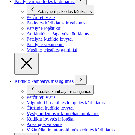
Patalynė ir paklodės kūdikiams
Patalynė ir paklodės kūdikiams
Peržiūrėti visus
Paklodės kūdikiams ir vaikams
Patalynė lopšiukui
Antklodės ir Pagalvės kūdikiams
Patalynė kūdikio lovytei
Patalynė vežimėliui
Muslino tekstillės gaminiai
Kūdikio kambarys ir saugumas
Kūdikio kambarys ir saugumas
Peržiūrėti visus
Migdukai ir naktinės lemputės kūdikiams
Čiužiniai kūdikio lovytei
Vystymo lentos ir kilimėliai kūdikiams
Kūdikių lovytės ir lopšiai
Apsaugos vaikams
Vežimėliai ir automobilinės kėdutės kūdikiams