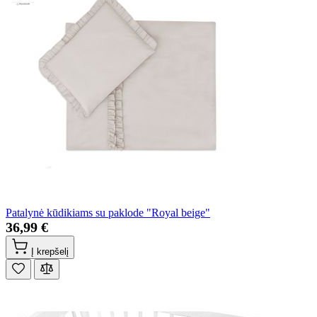
Patalynė kūdikiams su paklode "Royal beige"
36,99 €
Į krepšelį