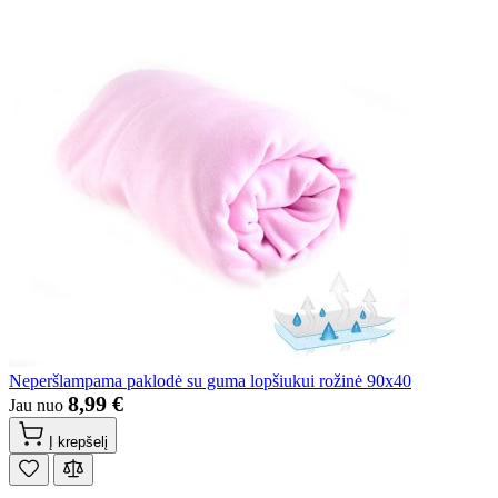
Neperšlampama paklodė su guma lopšiukui rožinė 90x40
8,99 €
Jau nuo
Į krepšelį