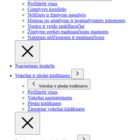
Peržiūrėti visus
Gimdyvės krepšelis
Nėščiųjų ir žindymo pagalvės
Higiena po gimdymo ir pogimdyminės priemonės
Vonios ir veido rankšluosčiai
Žindymo prekės maitinančioms mamoms
Naktiniai nėščiosioms ir maitinančioms
Naujagimio kraitelis
Vokeliai ir pledai kūdikiams
Vokeliai ir pledai kūdikiams
Peržiūrėti visus
Vokeliai naujagimiams
Pledai kūdikiams
Žieminiai vokeliai kūdikiams