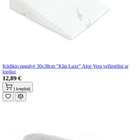
Kūdikio pagalvė 30x38cm "Klin Luxe" Aloe Vera vežimėliui ar
lopšiui
12,89 €
Į krepšelį