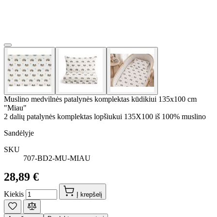
Muslino medvilnės patalynės komplektas kūdikiui 135x100 cm
"Miau"
2 dalių patalynės komplektas lopšiukui 135X100 iš 100% muslino
Sandėlyje
SKU
707-BD2-MU-MIAU
28,89 €
Kiekis
Į krepšelį