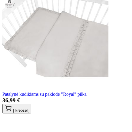
Patalynė kūdikiams su paklode "Royal" pilka
36,99 €
Į krepšelį