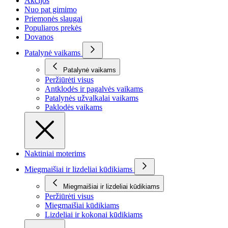
Akcijos
Nuo pat gimimo
Priemonės slaugai
Populiaros prekės
Dovanos
Patalynė vaikams
Patalynė vaikams
Peržiūrėti visus
Antklodės ir pagalvės vaikams
Patalynės užvalkalai vaikams
Paklodės vaikams
Naktiniai moterims
Miegmaišiai ir lizdeliai kūdikiams
Miegmaišiai ir lizdeliai kūdikiams
Peržiūrėti visus
Miegmaišiai kūdikiams
Lizdeliai ir kokonai kūdikiams