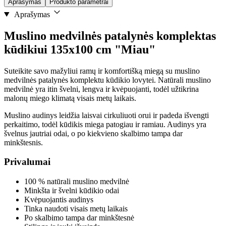
Aprašymas
Produkto parametrai
Aprašymas
Muslino medvilnės patalynės komplektas
kūdikiui 135x100 cm "Miau"
Suteikite savo mažyliui ramų ir komfortišką miegą su muslino
medvilnės patalynės komplektu kūdikio lovytei. Natūrali muslino
medvilnė yra itin švelni, lengva ir kvėpuojanti, todėl užtikrina
malonų miego klimatą visais metų laikais.
Muslino audinys leidžia laisvai cirkuliuoti orui ir padeda išvengti
perkaitimo, todėl kūdikis miega patogiau ir ramiau. Audinys yra
švelnus jautriai odai, o po kiekvieno skalbimo tampa dar
minkštesnis.
Privalumai
100 % natūrali muslino medvilnė
Minkšta ir švelni kūdikio odai
Kvėpuojantis audinys
Tinka naudoti visais metų laikais
Po skalbimo tampa dar minkštesnė