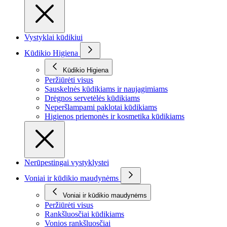
Vystyklai kūdikiui
Kūdikio Higiena
Kūdikio Higiena
Peržiūrėti visus
Sauskelnės kūdikiams ir naujagimiams
Drėgnos servetėlės kūdikiams
Neperšlampami paklotai kūdikiams
Higienos priemonės ir kosmetika kūdikiams
Nerūpestingai vystyklystei
Voniai ir kūdikio maudynėms
Voniai ir kūdikio maudynėms
Peržiūrėti visus
Rankšluosčiai kūdikiams
Vonios rankšluosčiai