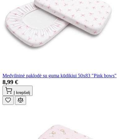
Medvilninė paklodė su guma kūdikiui 50x83 "Pink bows"
8,99 €
Į krepšelį