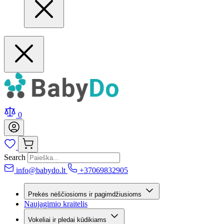
0
Search
info@babydo.lt
+37069832905
Prekės nėščiosioms ir pagimdžiusioms
Naujagimio kraitelis
Vokeliai ir pledai kūdikiams