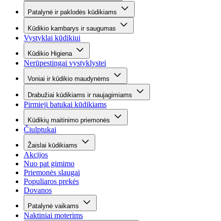
Patalynė ir paklodės kūdikiams
Kūdikio kambarys ir saugumas
Vystyklai kūdikiui
Kūdikio Higiena
Nerūpestingai vystyklystei
Voniai ir kūdikio maudynėms
Drabužiai kūdikiams ir naujagimiams
Pirmieji batukai kūdikiams
Kūdikių maitinimo priemonės
Čiulptukai
Žaislai kūdikiams
Akcijos
Nuo pat gimimo
Priemonės slaugai
Populiaros prekės
Dovanos
Patalynė vaikams
Naktiniai moterims