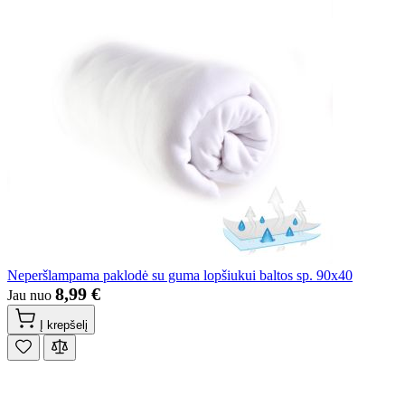
Neperšlampama paklodė su guma lopšiukui baltos sp. 90x40
8,99 €
Jau nuo
Į krepšelį