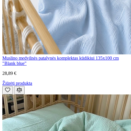
Muslino medvilnės patalynės komplektas kūdikiui 135x100 cm
"Blank blue"
28,89 €
Žiūrėti produktą