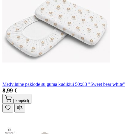
Medvilninė paklodė su guma kūdikiui 50x83 "Sweet bear white"
8,99 €
Į krepšelį