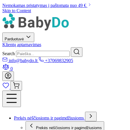
Nemokamas pristatymas į paštomatą nuo 49 €
Skip to Content
Parduotuvė
Klientų aptarnavimas
Search
info@babydo.lt
+37069832905
0
Prekės nėščiosioms ir pagimdžiusioms
Prekės nėščiosioms ir pagimdžiusioms