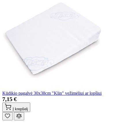
Kūdikio pagalvė 30x38cm "Klin" vežimėliui ar lopšiui
7,15 €
Į krepšelį