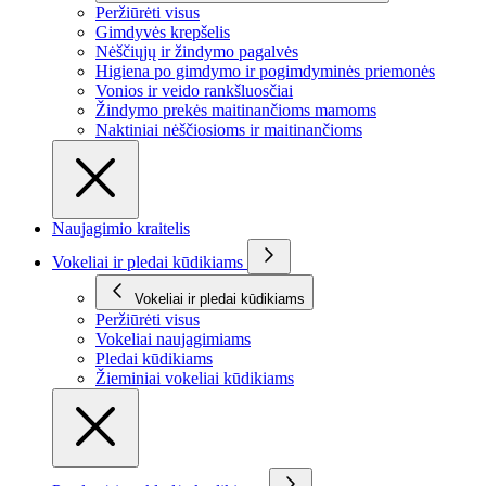
Peržiūrėti visus
Gimdyvės krepšelis
Nėščiųjų ir žindymo pagalvės
Higiena po gimdymo ir pogimdyminės priemonės
Vonios ir veido rankšluosčiai
Žindymo prekės maitinančioms mamoms
Naktiniai nėščiosioms ir maitinančioms
Naujagimio kraitelis
Vokeliai ir pledai kūdikiams
Vokeliai ir pledai kūdikiams
Peržiūrėti visus
Vokeliai naujagimiams
Pledai kūdikiams
Žieminiai vokeliai kūdikiams