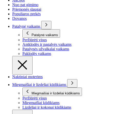
Akcijos
Nuo pat gimimo
Priemonės slaugai
Populiaros prekės
Dovanos
Patalynė vaikams
Patalynė vaikams
Peržiūrėti visus
Antklodės ir pagalvės vaikams
Patalynės užvalkalai vaikams
Paklodės vaikams
Naktiniai moterims
Miegmaišiai ir lizdeliai kūdikiams
Miegmaišiai ir lizdeliai kūdikiams
Peržiūrėti visus
Miegmaišiai kūdikiams
Lizdeliai ir kokonai kūdikiams