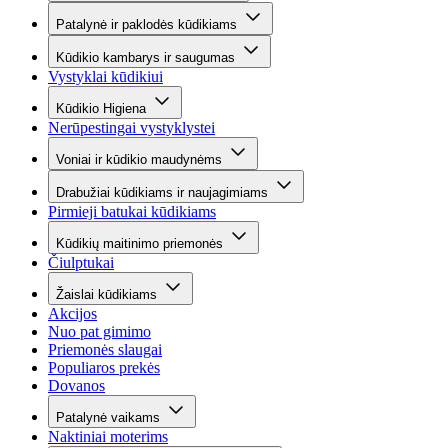
Patalynė ir paklodės kūdikiams
Kūdikio kambarys ir saugumas
Vystyklai kūdikiui
Kūdikio Higiena
Nerūpestingai vystyklystei
Voniai ir kūdikio maudynėms
Drabužiai kūdikiams ir naujagimiams
Pirmieji batukai kūdikiams
Kūdikių maitinimo priemonės
Čiulptukai
Žaislai kūdikiams
Akcijos
Nuo pat gimimo
Priemonės slaugai
Populiaros prekės
Dovanos
Patalynė vaikams
Naktiniai moterims