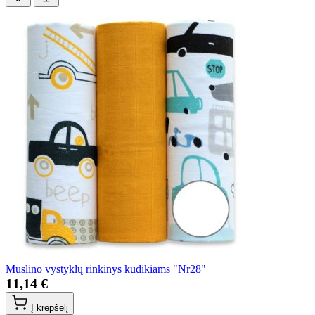
Muslino vystyklų rinkinys kūdikiams "Nr28"
11,14 €
Į krepšelį