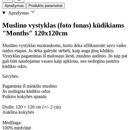
Aprašymas
Produkto parametrai
Aprašymas
Muslino vystyklas (foto fonas) kūdikiams
"Months" 120x120cm
Muslino vystyklas nuotraukoms, kurio dėka užfiksuosite savo vaiko
raidos etapus. Jo dėka galėsite stebėti, kaip auga jūsų kūdikis.
Vystyklas pagamintas iš malonaus liesti, muslino audinio. Jis taip pat
gali būti naudojamas vasara kaip apklotas, nes nedirgina jautrios
kūdikio odos.
Savybės:
Pagaminta iš minkšto muslino
Jis nedirgina kūdikio odos
Puikios kokybės spauda
Dydis: 120 × 120 cm (+/- 2 cm)
Aukštos kokybės
Medžiaga:
100% medvilnė