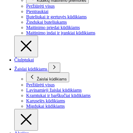
Kūdikių maitinimo priemonės
Peržiūrėti visus
Pientraukiai
Buteliukai ir gertuvės kūdikiams
Žindukai buteliukams
Maitinimo priedai kūdikiams
Maitinimo indai ir įrankiai kūdikiams
Čiulptukai
Žaislai kūdikiams
Žaislai kūdikiams
Peržiūrėti visus
Lavinamieji žaislai kūdikiams
Kramtukai ir barškučiai kūdikiams
Karuselės kūdikiams
Migdukai kūdikiams