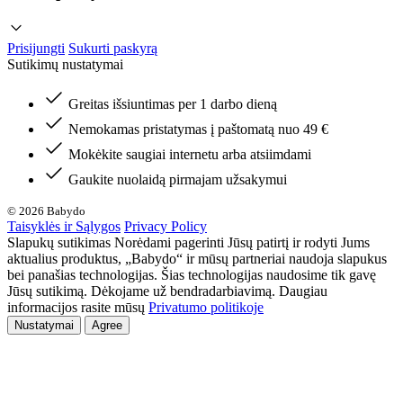
Prisijungti
Sukurti paskyrą
Sutikimų nustatymai
Greitas išsiuntimas per 1 darbo dieną
Nemokamas pristatymas į paštomatą nuo 49 €
Mokėkite saugiai internetu arba atsiimdami
Gaukite nuolaidą pirmajam užsakymui
© 2026 Babydo
Taisyklės ir Sąlygos
Privacy Policy
Slapukų sutikimas Norėdami pagerinti Jūsų patirtį ir rodyti Jums
aktualius produktus, „Babydo“ ir mūsų partneriai naudoja slapukus
bei panašias technologijas. Šias technologijas naudosime tik gavę
Jūsų sutikimą. Dėkojame už bendradarbiavimą. Daugiau
informacijos rasite mūsų
Privatumo politikoje
Nustatymai
Agree