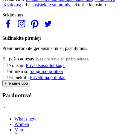
užsakymą
arba
susisiekite su mumis
, jei turite klausimų.
Sekite mus
Sužinokite pirmieji
Prenumeruokite geriausius mūsų pasiūlymus.
El. pašto adresas
Nõustun
Privaatsuspoliitikaga
Sutinku su
Saugumo politika
Es piekrītu
Privātuma politikai
Prenumeruoti
Parduotuvė
What's new
Women
Men