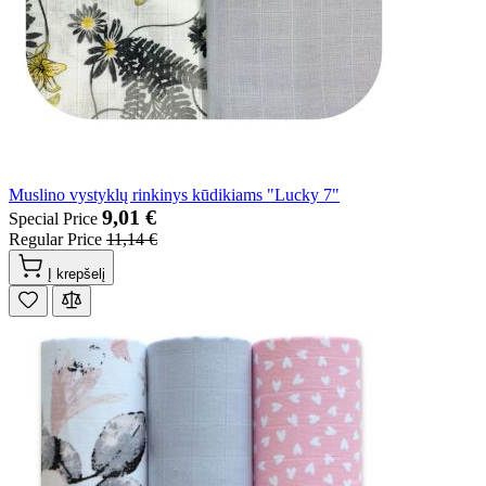
Muslino vystyklų rinkinys kūdikiams "Lucky 7"
9,01 €
Special Price
Regular Price
11,14 €
Į krepšelį