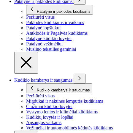
Patalynė ir paklodės kūdikiams
Patalynė ir paklodės kūdikiams
Peržiūrėti visus
Paklodės kūdikiams ir vaikams
Patalynė lopšiukui
Antklodės ir Pagalvės kūdikiams
Patalynė kūdikio lovytei
Patalynė vežimėliui
Muslino tekstillės gaminiai
Kūdikio kambarys ir saugumas
Kūdikio kambarys ir saugumas
Peržiūrėti visus
Migdukai ir naktinės lemputės kūdikiams
Čiužiniai kūdikio lovytei
Vystymo lentos ir kilimėliai kūdikiams
Kūdikių lovytės ir lopšiai
Apsaugos vaikams
Vežimėliai ir automobilinės kėdutės kūdikiams