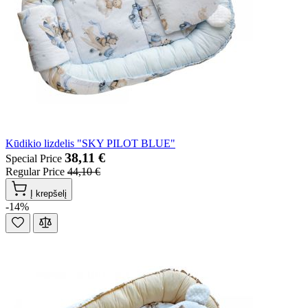
Kūdikio lizdelis "SKY PILOT BLUE"
38,11 €
Special Price
Regular Price
44,10 €
Į krepšelį
-14%