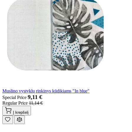
Muslino vystyklų rinkinys kūdikiams "In blue"
9,11 €
Special Price
Regular Price
11,14 €
Į krepšelį