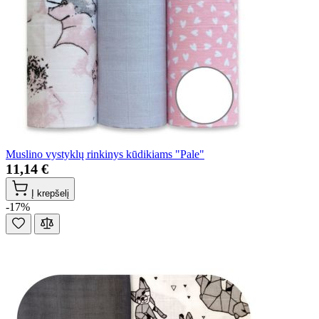
Muslino vystyklų rinkinys kūdikiams "Pale"
11,14 €
Į krepšelį
-17%