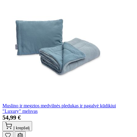
Muslino ir megztos medvilnės pledukas ir pagalvė kūdikiui
"Luxury" melsvas
54,99 €
Į krepšelį