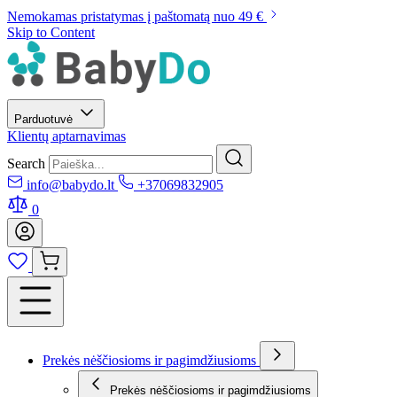
Nemokamas pristatymas į paštomatą nuo 49 €
Skip to Content
Parduotuvė
Klientų aptarnavimas
Search
info@babydo.lt
+37069832905
0
Prekės nėščiosioms ir pagimdžiusioms
Prekės nėščiosioms ir pagimdžiusioms