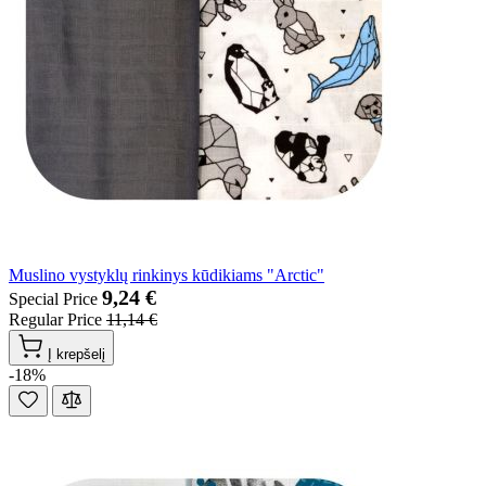
Muslino vystyklų rinkinys kūdikiams "Arctic"
9,24 €
Special Price
Regular Price
11,14 €
Į krepšelį
-18%