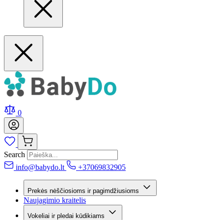
0
Search
info@babydo.lt
+37069832905
Prekės nėščiosioms ir pagimdžiusioms
Naujagimio kraitelis
Vokeliai ir pledai kūdikiams