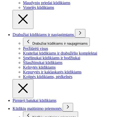
Maudynių priedai kūdikiams
Vonelės kūdikiams
Drabužiai kūdikiams ir naujagimiams
Drabužiai kūdikiams ir naujagimiams
Peržiūrėti visus
Kraiteliai kūdikiams ir drabužėlių komplektai
Smėlinukai kūdikiams ir bodžiukai
Šliaužtinukai kūdikiams
Kelnytės kūdikiams
Kepurytės ir kaklaskarės kūdikiams
Kojinės kūdikiams, pėdkelnės
Pirmieji batukai kūdikiams
Kūdikių maitinimo priemonės