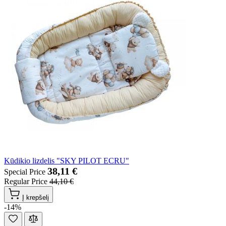
Kūdikio lizdelis "SKY PILOT ECRU"
38,11 €
Special Price
Regular Price
44,10 €
Į krepšelį
-14%