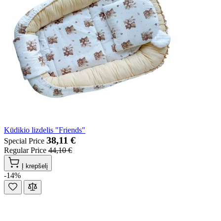
Kūdikio lizdelis "Friends"
38,11 €
Special Price
Regular Price
44,10 €
Į krepšelį
-14%