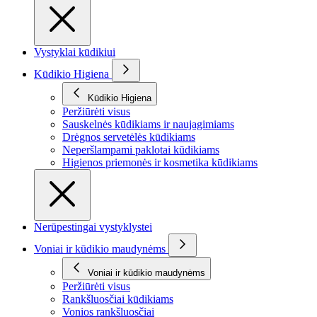
Vystyklai kūdikiui
Kūdikio Higiena
Kūdikio Higiena
Peržiūrėti visus
Sauskelnės kūdikiams ir naujagimiams
Drėgnos servetėlės kūdikiams
Neperšlampami paklotai kūdikiams
Higienos priemonės ir kosmetika kūdikiams
Nerūpestingai vystyklystei
Voniai ir kūdikio maudynėms
Voniai ir kūdikio maudynėms
Peržiūrėti visus
Rankšluosčiai kūdikiams
Vonios rankšluosčiai