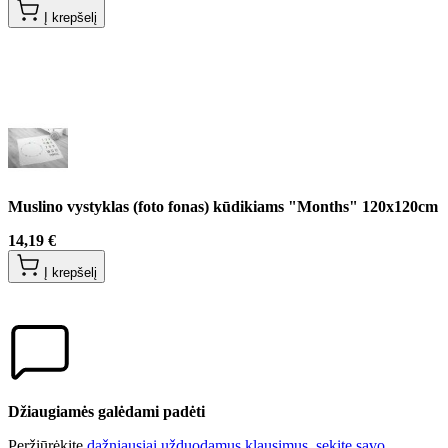
Į krepšelį
Muslino vystyklas (foto fonas) kūdikiams "Months" 120x120cm
14,19 €
Į krepšelį
Džiaugiamės galėdami padėti
Peržiūrėkite
dažniausiai užduodamus klausimus
,
sekite savo