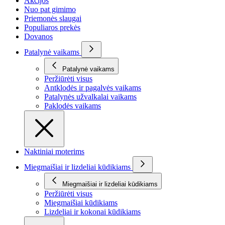
Akcijos
Nuo pat gimimo
Priemonės slaugai
Populiaros prekės
Dovanos
Patalynė vaikams
Patalynė vaikams
Peržiūrėti visus
Antklodės ir pagalvės vaikams
Patalynės užvalkalai vaikams
Paklodės vaikams
Naktiniai moterims
Miegmaišiai ir lizdeliai kūdikiams
Miegmaišiai ir lizdeliai kūdikiams
Peržiūrėti visus
Miegmaišiai kūdikiams
Lizdeliai ir kokonai kūdikiams