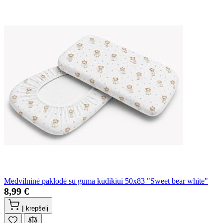
Medvilninė paklodė su guma kūdikiui 50x83 "Sweet bear white"
8,99 €
Į krepšelį