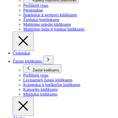
Kūdikių maitinimo priemonės
Peržiūrėti visus
Pientraukiai
Buteliukai ir gertuvės kūdikiams
Žindukai buteliukams
Maitinimo priedai kūdikiams
Maitinimo indai ir įrankiai kūdikiams
Čiulptukai
Žaislai kūdikiams
Žaislai kūdikiams
Peržiūrėti visus
Lavinamieji žaislai kūdikiams
Kramtukai ir barškučiai kūdikiams
Karuselės kūdikiams
Migdukai kūdikiams