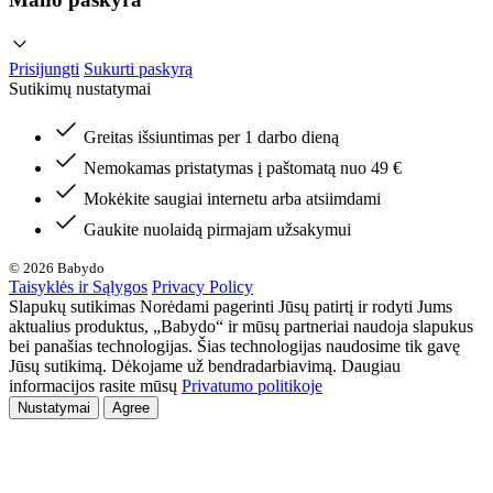
Prisijungti
Sukurti paskyrą
Sutikimų nustatymai
Greitas išsiuntimas per 1 darbo dieną
Nemokamas pristatymas į paštomatą nuo 49 €
Mokėkite saugiai internetu arba atsiimdami
Gaukite nuolaidą pirmajam užsakymui
© 2026 Babydo
Taisyklės ir Sąlygos
Privacy Policy
Slapukų sutikimas Norėdami pagerinti Jūsų patirtį ir rodyti Jums
aktualius produktus, „Babydo“ ir mūsų partneriai naudoja slapukus
bei panašias technologijas. Šias technologijas naudosime tik gavę
Jūsų sutikimą. Dėkojame už bendradarbiavimą. Daugiau
informacijos rasite mūsų
Privatumo politikoje
Nustatymai
Agree