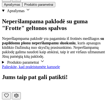
Aprašymas
Produkto parametrai
Aprašymas
Neperšlampama paklodė su guma
"Frotte" geltonos spalvos
Neperšlapmpama paklodė yra pagaminta iš frotinės medžiagos
su
papildomu plonu neperšlampamu sluoksniu
, kuris apsaugos
kūdikio čiužinuką nuo skysčių prasisunkimo. Neperšlampamą
paklodę galima naudoti kaip atskirai, taip ir ant viršaus užmaunant
Jūsų pamėgtą kitą paklodę.
Produkto parametrai
Palieskite, kad praleistumėte karuselę
Jums taip pat gali patikti!