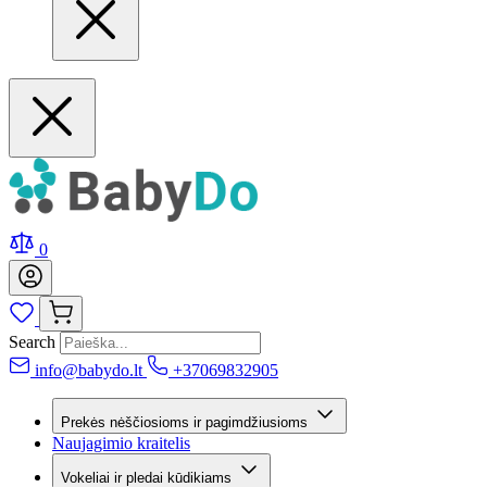
0
Search
info@babydo.lt
+37069832905
Prekės nėščiosioms ir pagimdžiusioms
Naujagimio kraitelis
Vokeliai ir pledai kūdikiams