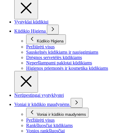
Vystyklai kūdikiui
Kūdikio Higiena
Kūdikio Higiena
Peržiūrėti visus
Sauskelnės kūdikiams ir naujagimiams
Drėgnos servetėlės kūdikiams
Neperšlampami paklotai kūdikiams
Higienos priemonės ir kosmetika kūdikiams
Nerūpestingai vystyklystei
Voniai ir kūdikio maudynėms
Voniai ir kūdikio maudynėms
Peržiūrėti visus
Rankšluosčiai kūdikiams
Vonios rankšluosčiai