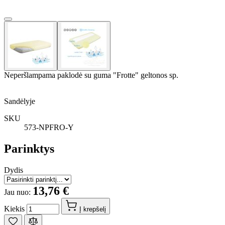
Neperšlampama paklodė su guma "Frotte" geltonos sp.
Sandėlyje
SKU
573-NPFRO-Y
Parinktys
Dydis
13,76 €
Jau nuo:
Kiekis
Į krepšelį