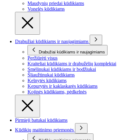
Maudynių priedai kūdikiams
Vonelės kūdikiams
Drabužiai kūdikiams ir naujagimiams
Drabužiai kūdikiams ir naujagimiams
Peržiūrėti visus
Kraiteliai kūdikiams ir drabužėlių komplektai
Smėlinukai kūdikiams ir bodžiukai
Šliaužtinukai kūdikiams
Kelnytės kūdikiams
Kepurytės ir kaklaskarės kūdikiams
Kojinės kūdikiams, pėdkelnės
Pirmieji batukai kūdikiams
Kūdikių maitinimo priemonės