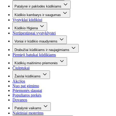
Patalynė ir paklodės kūdikiams
Kūdikio kambarys ir saugumas
Vystyklai kūdikiui
Kūdikio Higiena
Nerūpestingai vystyklystei
Voniai ir kūdikio maudynėms
Drabužiai kūdikiams ir naujagimiams
Pirmieji batukai kūdikiams
Kūdikių maitinimo priemonės
Čiulptukai
Žaislai kūdikiams
Akcijos
Nuo pat gimimo
Priemonės slaugai
Populiaros prekės
Dovanos
Patalynė vaikams
Naktiniai moterims