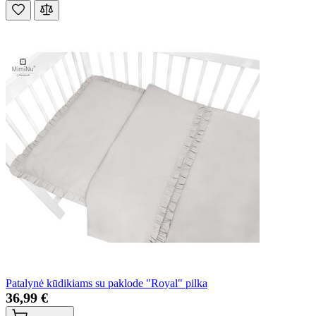
Patalynė kūdikiams su paklode "Royal" pilka
36,99 €