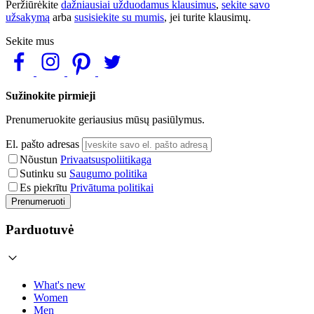
Peržiūrėkite
dažniausiai užduodamus klausimus
,
sekite savo
užsakymą
arba
susisiekite su mumis
, jei turite klausimų.
Sekite mus
Sužinokite pirmieji
Prenumeruokite geriausius mūsų pasiūlymus.
El. pašto adresas
Nõustun
Privaatsuspoliitikaga
Sutinku su
Saugumo politika
Es piekrītu
Privātuma politikai
Prenumeruoti
Parduotuvė
What's new
Women
Men