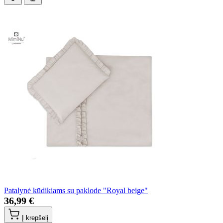
Patalynė kūdikiams su paklode "Royal beige"
36,99 €
Į krepšelį