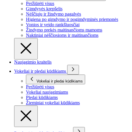
Peržiūrėti visus
Gimdyvės krepšelis
Nėščiųjų ir žindymo pagalvės
Higiena po gimdymo ir pogimdyminės priemonės
Vonios ir veido rankšluosčiai
Žindymo prekės maitinančioms mamoms
Naktiniai nėščiosioms ir maitinančioms
Naujagimio kraitelis
Vokeliai ir pledai kūdikiams
Vokeliai ir pledai kūdikiams
Peržiūrėti visus
Vokeliai naujagimiams
Pledai kūdikiams
Žieminiai vokeliai kūdikiams