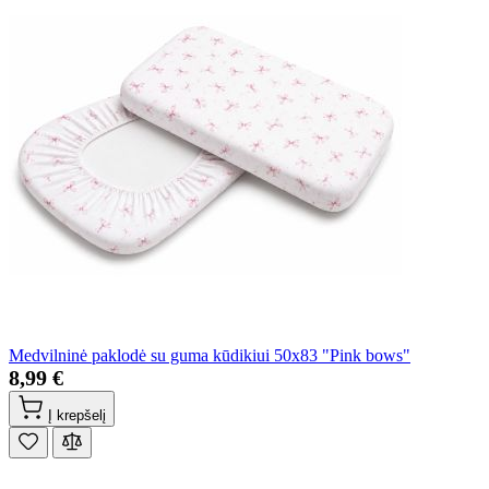
Medvilninė paklodė su guma kūdikiui 50x83 "Pink bows"
8,99 €
Į krepšelį