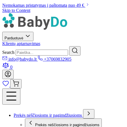
Nemokamas pristatymas į paštomatą nuo 49 €
Skip to Content
Parduotuvė
Klientų aptarnavimas
Search
info@babydo.lt
+37069832905
0
Prekės nėščiosioms ir pagimdžiusioms
Prekės nėščiosioms ir pagimdžiusioms