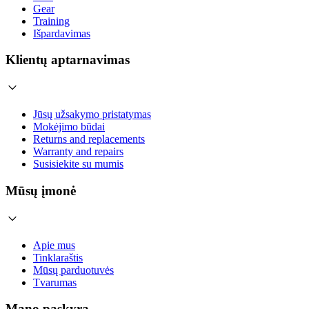
Gear
Training
Išpardavimas
Klientų aptarnavimas
Jūsų užsakymo pristatymas
Mokėjimo būdai
Returns and replacements
Warranty and repairs
Susisiekite su mumis
Mūsų įmonė
Apie mus
Tinklaraštis
Mūsų parduotuvės
Tvarumas
Mano paskyra