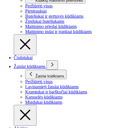
Kūdikių maitinimo priemonės
Peržiūrėti visus
Pientraukiai
Buteliukai ir gertuvės kūdikiams
Žindukai buteliukams
Maitinimo priedai kūdikiams
Maitinimo indai ir įrankiai kūdikiams
Čiulptukai
Žaislai kūdikiams
Žaislai kūdikiams
Peržiūrėti visus
Lavinamieji žaislai kūdikiams
Kramtukai ir barškučiai kūdikiams
Karuselės kūdikiams
Migdukai kūdikiams