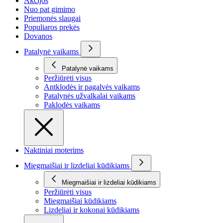
Akcijos
Nuo pat gimimo
Priemonės slaugai
Populiaros prekės
Dovanos
Patalynė vaikams
Patalynė vaikams
Peržiūrėti visus
Antklodės ir pagalvės vaikams
Patalynės užvalkalai vaikams
Paklodės vaikams
Naktiniai moterims
Miegmaišiai ir lizdeliai kūdikiams
Miegmaišiai ir lizdeliai kūdikiams
Peržiūrėti visus
Miegmaišiai kūdikiams
Lizdeliai ir kokonai kūdikiams