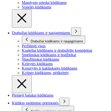
Maudynių priedai kūdikiams
Vonelės kūdikiams
Drabužiai kūdikiams ir naujagimiams
Drabužiai kūdikiams ir naujagimiams
Peržiūrėti visus
Kraiteliai kūdikiams ir drabužėlių komplektai
Smėlinukai kūdikiams ir bodžiukai
Šliaužtinukai kūdikiams
Kelnytės kūdikiams
Kepurytės ir kaklaskarės kūdikiams
Kojinės kūdikiams, pėdkelnės
Pirmieji batukai kūdikiams
Kūdikių maitinimo priemonės