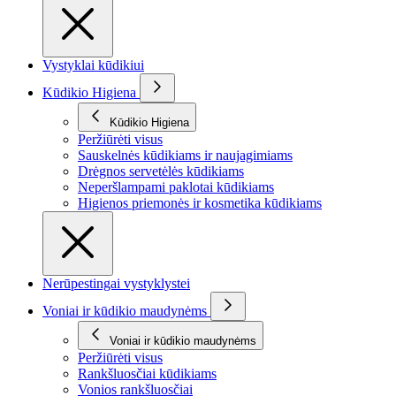
Vystyklai kūdikiui
Kūdikio Higiena
Kūdikio Higiena
Peržiūrėti visus
Sauskelnės kūdikiams ir naujagimiams
Drėgnos servetėlės kūdikiams
Neperšlampami paklotai kūdikiams
Higienos priemonės ir kosmetika kūdikiams
Nerūpestingai vystyklystei
Voniai ir kūdikio maudynėms
Voniai ir kūdikio maudynėms
Peržiūrėti visus
Rankšluosčiai kūdikiams
Vonios rankšluosčiai