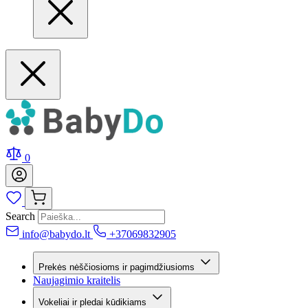
0
Search
info@babydo.lt
+37069832905
Prekės nėščiosioms ir pagimdžiusioms
Naujagimio kraitelis
Vokeliai ir pledai kūdikiams