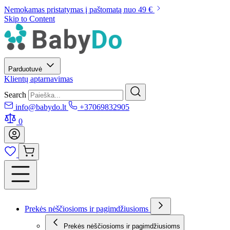
Nemokamas pristatymas į paštomatą nuo 49 €
Skip to Content
Parduotuvė
Klientų aptarnavimas
Search
info@babydo.lt
+37069832905
0
Prekės nėščiosioms ir pagimdžiusioms
Prekės nėščiosioms ir pagimdžiusioms