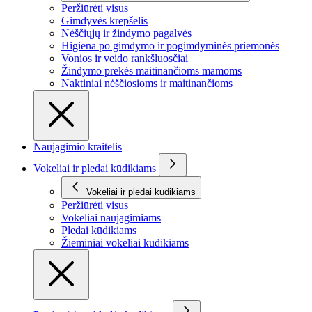
Peržiūrėti visus
Gimdyvės krepšelis
Nėščiųjų ir žindymo pagalvės
Higiena po gimdymo ir pogimdyminės priemonės
Vonios ir veido rankšluosčiai
Žindymo prekės maitinančioms mamoms
Naktiniai nėščiosioms ir maitinančioms
Naujagimio kraitelis
Vokeliai ir pledai kūdikiams
Vokeliai ir pledai kūdikiams
Peržiūrėti visus
Vokeliai naujagimiams
Pledai kūdikiams
Žieminiai vokeliai kūdikiams