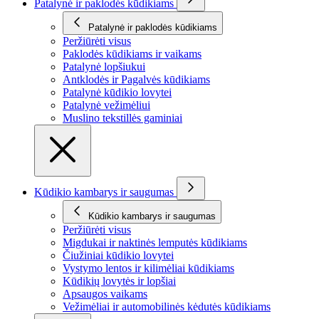
Patalynė ir paklodės kūdikiams
Patalynė ir paklodės kūdikiams
Peržiūrėti visus
Paklodės kūdikiams ir vaikams
Patalynė lopšiukui
Antklodės ir Pagalvės kūdikiams
Patalynė kūdikio lovytei
Patalynė vežimėliui
Muslino tekstillės gaminiai
Kūdikio kambarys ir saugumas
Kūdikio kambarys ir saugumas
Peržiūrėti visus
Migdukai ir naktinės lemputės kūdikiams
Čiužiniai kūdikio lovytei
Vystymo lentos ir kilimėliai kūdikiams
Kūdikių lovytės ir lopšiai
Apsaugos vaikams
Vežimėliai ir automobilinės kėdutės kūdikiams