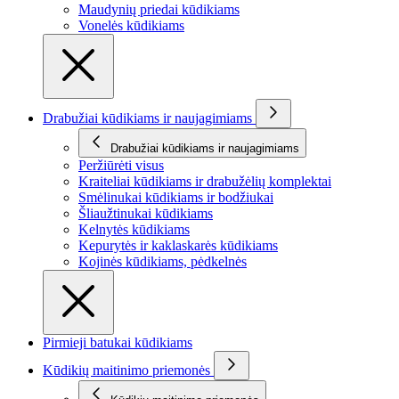
Maudynių priedai kūdikiams
Vonelės kūdikiams
Drabužiai kūdikiams ir naujagimiams
Drabužiai kūdikiams ir naujagimiams
Peržiūrėti visus
Kraiteliai kūdikiams ir drabužėlių komplektai
Smėlinukai kūdikiams ir bodžiukai
Šliaužtinukai kūdikiams
Kelnytės kūdikiams
Kepurytės ir kaklaskarės kūdikiams
Kojinės kūdikiams, pėdkelnės
Pirmieji batukai kūdikiams
Kūdikių maitinimo priemonės