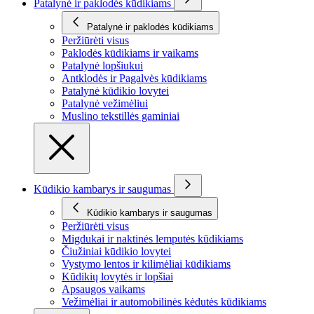
Patalynė ir paklodės kūdikiams
Patalynė ir paklodės kūdikiams
Peržiūrėti visus
Paklodės kūdikiams ir vaikams
Patalynė lopšiukui
Antklodės ir Pagalvės kūdikiams
Patalynė kūdikio lovytei
Patalynė vežimėliui
Muslino tekstillės gaminiai
Kūdikio kambarys ir saugumas
Kūdikio kambarys ir saugumas
Peržiūrėti visus
Migdukai ir naktinės lemputės kūdikiams
Čiužiniai kūdikio lovytei
Vystymo lentos ir kilimėliai kūdikiams
Kūdikių lovytės ir lopšiai
Apsaugos vaikams
Vežimėliai ir automobilinės kėdutės kūdikiams