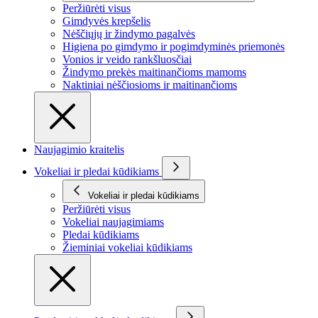
Peržiūrėti visus
Gimdyvės krepšelis
Nėščiųjų ir žindymo pagalvės
Higiena po gimdymo ir pogimdyminės priemonės
Vonios ir veido rankšluosčiai
Žindymo prekės maitinančioms mamoms
Naktiniai nėščiosioms ir maitinančioms
Naujagimio kraitelis
Vokeliai ir pledai kūdikiams
Vokeliai ir pledai kūdikiams
Peržiūrėti visus
Vokeliai naujagimiams
Pledai kūdikiams
Žieminiai vokeliai kūdikiams