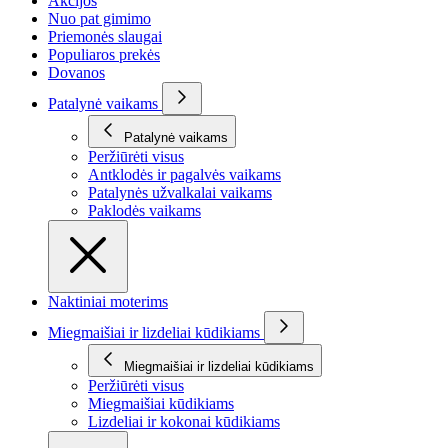
Akcijos
Nuo pat gimimo
Priemonės slaugai
Populiaros prekės
Dovanos
Patalynė vaikams
Patalynė vaikams
Peržiūrėti visus
Antklodės ir pagalvės vaikams
Patalynės užvalkalai vaikams
Paklodės vaikams
Naktiniai moterims
Miegmaišiai ir lizdeliai kūdikiams
Miegmaišiai ir lizdeliai kūdikiams
Peržiūrėti visus
Miegmaišiai kūdikiams
Lizdeliai ir kokonai kūdikiams