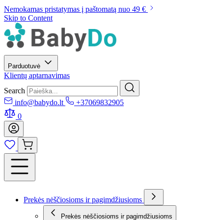
Nemokamas pristatymas į paštomatą nuo 49 €
Skip to Content
Parduotuvė
Klientų aptarnavimas
Search
info@babydo.lt
+37069832905
0
Prekės nėščiosioms ir pagimdžiusioms
Prekės nėščiosioms ir pagimdžiusioms