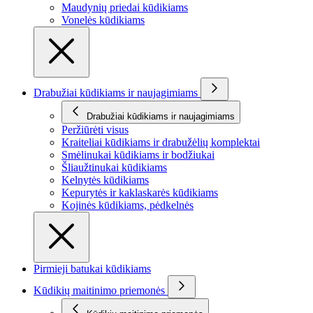
Maudynių priedai kūdikiams
Vonelės kūdikiams
Drabužiai kūdikiams ir naujagimiams
Drabužiai kūdikiams ir naujagimiams
Peržiūrėti visus
Kraiteliai kūdikiams ir drabužėlių komplektai
Smėlinukai kūdikiams ir bodžiukai
Šliaužtinukai kūdikiams
Kelnytės kūdikiams
Kepurytės ir kaklaskarės kūdikiams
Kojinės kūdikiams, pėdkelnės
Pirmieji batukai kūdikiams
Kūdikių maitinimo priemonės