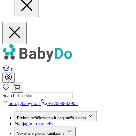
0
Search
info@babydo.lt
+37069832905
Prekės nėščiosioms ir pagimdžiusioms
Naujagimio kraitelis
Vokeliai ir pledai kūdikiams