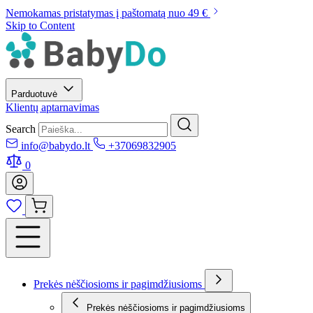
Nemokamas pristatymas į paštomatą nuo 49 €
Skip to Content
Parduotuvė
Klientų aptarnavimas
Search
info@babydo.lt
+37069832905
0
Prekės nėščiosioms ir pagimdžiusioms
Prekės nėščiosioms ir pagimdžiusioms