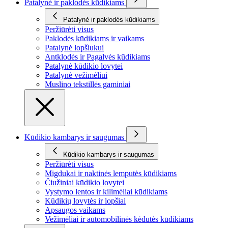
Patalynė ir paklodės kūdikiams
Patalynė ir paklodės kūdikiams
Peržiūrėti visus
Paklodės kūdikiams ir vaikams
Patalynė lopšiukui
Antklodės ir Pagalvės kūdikiams
Patalynė kūdikio lovytei
Patalynė vežimėliui
Muslino tekstillės gaminiai
Kūdikio kambarys ir saugumas
Kūdikio kambarys ir saugumas
Peržiūrėti visus
Migdukai ir naktinės lemputės kūdikiams
Čiužiniai kūdikio lovytei
Vystymo lentos ir kilimėliai kūdikiams
Kūdikių lovytės ir lopšiai
Apsaugos vaikams
Vežimėliai ir automobilinės kėdutės kūdikiams