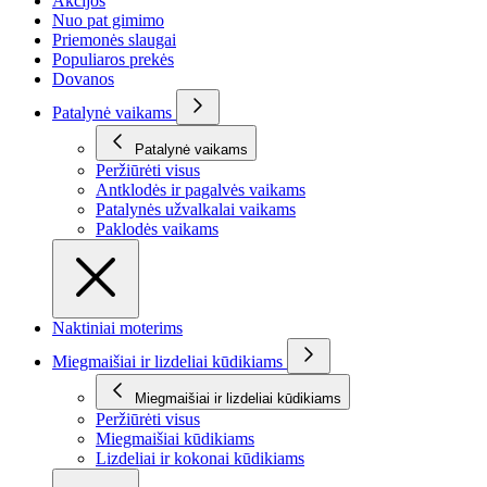
Akcijos
Nuo pat gimimo
Priemonės slaugai
Populiaros prekės
Dovanos
Patalynė vaikams
Patalynė vaikams
Peržiūrėti visus
Antklodės ir pagalvės vaikams
Patalynės užvalkalai vaikams
Paklodės vaikams
Naktiniai moterims
Miegmaišiai ir lizdeliai kūdikiams
Miegmaišiai ir lizdeliai kūdikiams
Peržiūrėti visus
Miegmaišiai kūdikiams
Lizdeliai ir kokonai kūdikiams