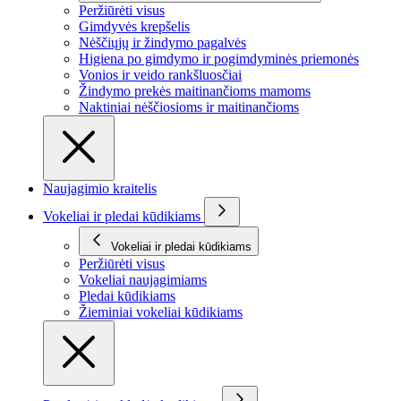
Peržiūrėti visus
Gimdyvės krepšelis
Nėščiųjų ir žindymo pagalvės
Higiena po gimdymo ir pogimdyminės priemonės
Vonios ir veido rankšluosčiai
Žindymo prekės maitinančioms mamoms
Naktiniai nėščiosioms ir maitinančioms
Naujagimio kraitelis
Vokeliai ir pledai kūdikiams
Vokeliai ir pledai kūdikiams
Peržiūrėti visus
Vokeliai naujagimiams
Pledai kūdikiams
Žieminiai vokeliai kūdikiams