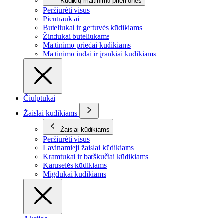
Kūdikių maitinimo priemonės
Peržiūrėti visus
Pientraukiai
Buteliukai ir gertuvės kūdikiams
Žindukai buteliukams
Maitinimo priedai kūdikiams
Maitinimo indai ir įrankiai kūdikiams
Čiulptukai
Žaislai kūdikiams
Žaislai kūdikiams
Peržiūrėti visus
Lavinamieji žaislai kūdikiams
Kramtukai ir barškučiai kūdikiams
Karuselės kūdikiams
Migdukai kūdikiams