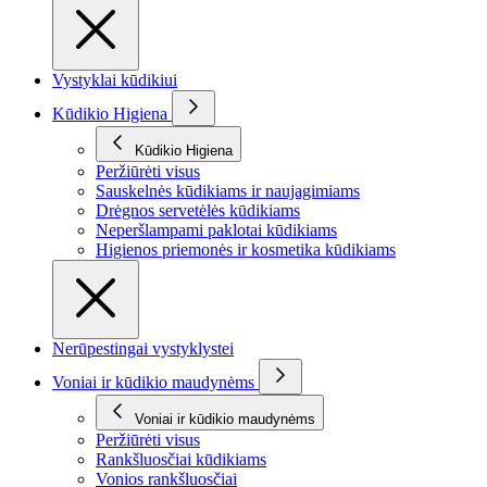
Vystyklai kūdikiui
Kūdikio Higiena
Kūdikio Higiena
Peržiūrėti visus
Sauskelnės kūdikiams ir naujagimiams
Drėgnos servetėlės kūdikiams
Neperšlampami paklotai kūdikiams
Higienos priemonės ir kosmetika kūdikiams
Nerūpestingai vystyklystei
Voniai ir kūdikio maudynėms
Voniai ir kūdikio maudynėms
Peržiūrėti visus
Rankšluosčiai kūdikiams
Vonios rankšluosčiai