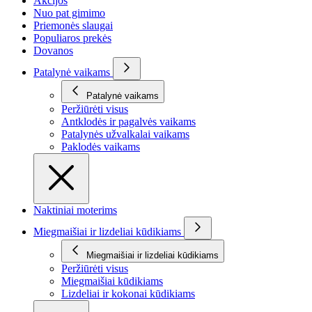
Akcijos
Nuo pat gimimo
Priemonės slaugai
Populiaros prekės
Dovanos
Patalynė vaikams
Patalynė vaikams
Peržiūrėti visus
Antklodės ir pagalvės vaikams
Patalynės užvalkalai vaikams
Paklodės vaikams
Naktiniai moterims
Miegmaišiai ir lizdeliai kūdikiams
Miegmaišiai ir lizdeliai kūdikiams
Peržiūrėti visus
Miegmaišiai kūdikiams
Lizdeliai ir kokonai kūdikiams