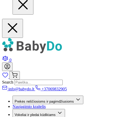
0
Search
info@babydo.lt
+37069832905
Prekės nėščiosioms ir pagimdžiusioms
Naujagimio kraitelis
Vokeliai ir pledai kūdikiams