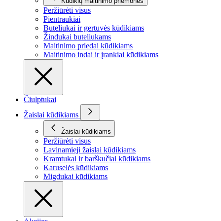
Kūdikių maitinimo priemonės
Peržiūrėti visus
Pientraukiai
Buteliukai ir gertuvės kūdikiams
Žindukai buteliukams
Maitinimo priedai kūdikiams
Maitinimo indai ir įrankiai kūdikiams
Čiulptukai
Žaislai kūdikiams
Žaislai kūdikiams
Peržiūrėti visus
Lavinamieji žaislai kūdikiams
Kramtukai ir barškučiai kūdikiams
Karuselės kūdikiams
Migdukai kūdikiams