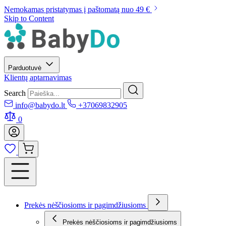
Nemokamas pristatymas į paštomatą nuo 49 €
Skip to Content
Parduotuvė
Klientų aptarnavimas
Search
info@babydo.lt
+37069832905
0
Prekės nėščiosioms ir pagimdžiusioms
Prekės nėščiosioms ir pagimdžiusioms