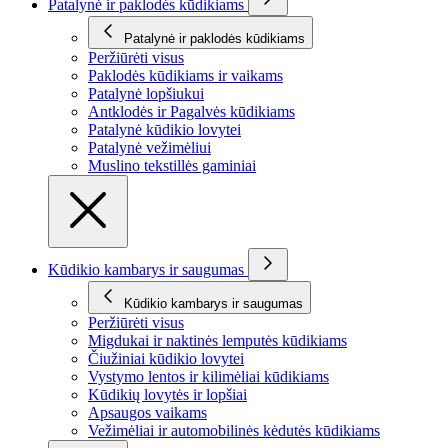
Patalynė ir paklodės kūdikiams
Patalynė ir paklodės kūdikiams
Peržiūrėti visus
Paklodės kūdikiams ir vaikams
Patalynė lopšiukui
Antklodės ir Pagalvės kūdikiams
Patalynė kūdikio lovytei
Patalynė vežimėliui
Muslino tekstillės gaminiai
Kūdikio kambarys ir saugumas
Kūdikio kambarys ir saugumas
Peržiūrėti visus
Migdukai ir naktinės lemputės kūdikiams
Čiužiniai kūdikio lovytei
Vystymo lentos ir kilimėliai kūdikiams
Kūdikių lovytės ir lopšiai
Apsaugos vaikams
Vežimėliai ir automobilinės kėdutės kūdikiams