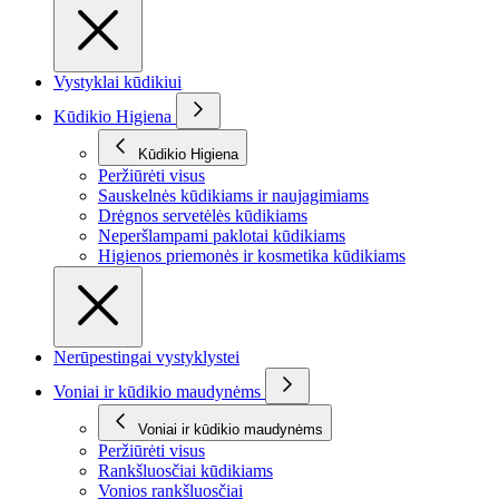
Vystyklai kūdikiui
Kūdikio Higiena
Kūdikio Higiena
Peržiūrėti visus
Sauskelnės kūdikiams ir naujagimiams
Drėgnos servetėlės kūdikiams
Neperšlampami paklotai kūdikiams
Higienos priemonės ir kosmetika kūdikiams
Nerūpestingai vystyklystei
Voniai ir kūdikio maudynėms
Voniai ir kūdikio maudynėms
Peržiūrėti visus
Rankšluosčiai kūdikiams
Vonios rankšluosčiai