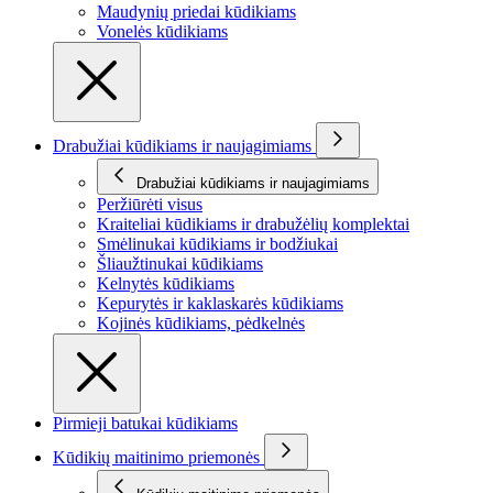
Maudynių priedai kūdikiams
Vonelės kūdikiams
Drabužiai kūdikiams ir naujagimiams
Drabužiai kūdikiams ir naujagimiams
Peržiūrėti visus
Kraiteliai kūdikiams ir drabužėlių komplektai
Smėlinukai kūdikiams ir bodžiukai
Šliaužtinukai kūdikiams
Kelnytės kūdikiams
Kepurytės ir kaklaskarės kūdikiams
Kojinės kūdikiams, pėdkelnės
Pirmieji batukai kūdikiams
Kūdikių maitinimo priemonės