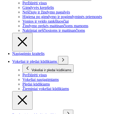
Peržiūrėti visus
Gimdyvės krepšelis
Nėščiųjų ir žindymo pagalvės
Higiena po gimdymo ir pogimdyminės priemonės
Vonios ir veido rankšluosčiai
Žindymo prekės maitinančioms mamoms
Naktiniai nėščiosioms ir maitinančioms
Naujagimio kraitelis
Vokeliai ir pledai kūdikiams
Vokeliai ir pledai kūdikiams
Peržiūrėti visus
Vokeliai naujagimiams
Pledai kūdikiams
Žieminiai vokeliai kūdikiams