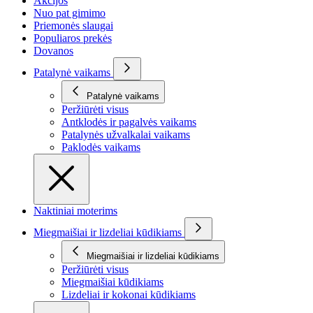
Akcijos
Nuo pat gimimo
Priemonės slaugai
Populiaros prekės
Dovanos
Patalynė vaikams
Patalynė vaikams
Peržiūrėti visus
Antklodės ir pagalvės vaikams
Patalynės užvalkalai vaikams
Paklodės vaikams
Naktiniai moterims
Miegmaišiai ir lizdeliai kūdikiams
Miegmaišiai ir lizdeliai kūdikiams
Peržiūrėti visus
Miegmaišiai kūdikiams
Lizdeliai ir kokonai kūdikiams