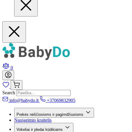
0
Search
info@babydo.lt
+37069832905
Prekės nėščiosioms ir pagimdžiusioms
Naujagimio kraitelis
Vokeliai ir pledai kūdikiams