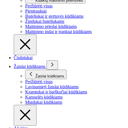
Kūdikių maitinimo priemonės
Peržiūrėti visus
Pientraukiai
Buteliukai ir gertuvės kūdikiams
Žindukai buteliukams
Maitinimo priedai kūdikiams
Maitinimo indai ir įrankiai kūdikiams
Čiulptukai
Žaislai kūdikiams
Žaislai kūdikiams
Peržiūrėti visus
Lavinamieji žaislai kūdikiams
Kramtukai ir barškučiai kūdikiams
Karuselės kūdikiams
Migdukai kūdikiams