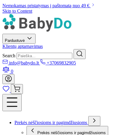
Nemokamas pristatymas į paštomatą nuo 49 €
Skip to Content
Parduotuvė
Klientų aptarnavimas
Search
info@babydo.lt
+37069832905
0
Prekės nėščiosioms ir pagimdžiusioms
Prekės nėščiosioms ir pagimdžiusioms