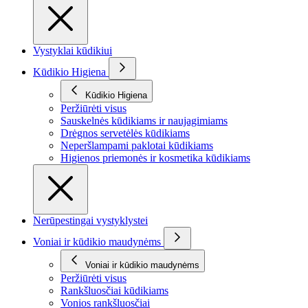
Vystyklai kūdikiui
Kūdikio Higiena
Kūdikio Higiena
Peržiūrėti visus
Sauskelnės kūdikiams ir naujagimiams
Drėgnos servetėlės kūdikiams
Neperšlampami paklotai kūdikiams
Higienos priemonės ir kosmetika kūdikiams
Nerūpestingai vystyklystei
Voniai ir kūdikio maudynėms
Voniai ir kūdikio maudynėms
Peržiūrėti visus
Rankšluosčiai kūdikiams
Vonios rankšluosčiai