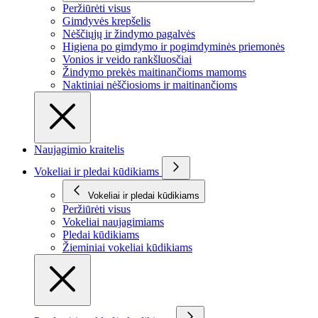
Peržiūrėti visus
Gimdyvės krepšelis
Nėščiųjų ir žindymo pagalvės
Higiena po gimdymo ir pogimdyminės priemonės
Vonios ir veido rankšluosčiai
Žindymo prekės maitinančioms mamoms
Naktiniai nėščiosioms ir maitinančioms
Naujagimio kraitelis
Vokeliai ir pledai kūdikiams
Vokeliai ir pledai kūdikiams
Peržiūrėti visus
Vokeliai naujagimiams
Pledai kūdikiams
Žieminiai vokeliai kūdikiams