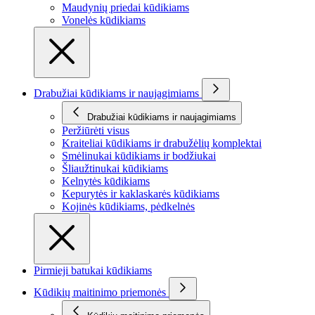
Maudynių priedai kūdikiams
Vonelės kūdikiams
Drabužiai kūdikiams ir naujagimiams
Drabužiai kūdikiams ir naujagimiams
Peržiūrėti visus
Kraiteliai kūdikiams ir drabužėlių komplektai
Smėlinukai kūdikiams ir bodžiukai
Šliaužtinukai kūdikiams
Kelnytės kūdikiams
Kepurytės ir kaklaskarės kūdikiams
Kojinės kūdikiams, pėdkelnės
Pirmieji batukai kūdikiams
Kūdikių maitinimo priemonės