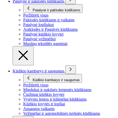
Patalynė ir paklodės kūdikiams
Patalynė ir paklodės kūdikiams
Peržiūrėti visus
Paklodės kūdikiams ir vaikams
Patalynė lopšiukui
Antklodės ir Pagalvės kūdikiams
Patalynė kūdikio lovytei
Patalynė vežimėliui
Muslino tekstillės gaminiai
Kūdikio kambarys ir saugumas
Kūdikio kambarys ir saugumas
Peržiūrėti visus
Migdukai ir naktinės lemputės kūdikiams
Čiužiniai kūdikio lovytei
Vystymo lentos ir kilimėliai kūdikiams
Kūdikių lovytės ir lopšiai
Apsaugos vaikams
Vežimėliai ir automobilinės kėdutės kūdikiams