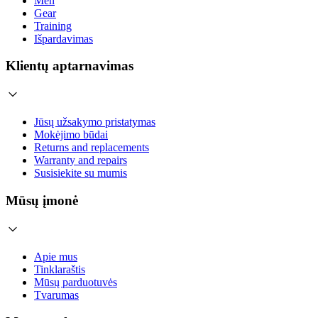
Men
Gear
Training
Išpardavimas
Klientų aptarnavimas
Jūsų užsakymo pristatymas
Mokėjimo būdai
Returns and replacements
Warranty and repairs
Susisiekite su mumis
Mūsų įmonė
Apie mus
Tinklaraštis
Mūsų parduotuvės
Tvarumas