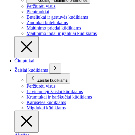
Kūdikių maitinimo priemonės
Peržiūrėti visus
Pientraukiai
Buteliukai ir gertuvės kūdikiams
Žindukai buteliukams
Maitinimo priedai kūdikiams
Maitinimo indai ir įrankiai kūdikiams
Čiulptukai
Žaislai kūdikiams
Žaislai kūdikiams
Peržiūrėti visus
Lavinamieji žaislai kūdikiams
Kramtukai ir barškučiai kūdikiams
Karuselės kūdikiams
Migdukai kūdikiams