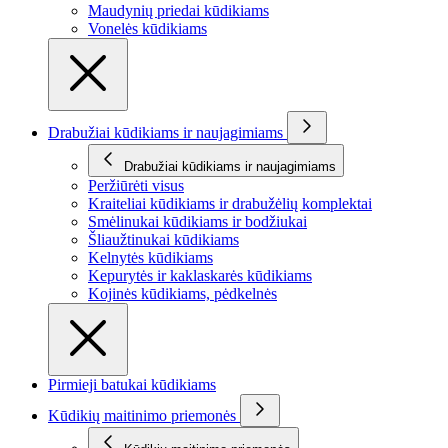
Maudynių priedai kūdikiams
Vonelės kūdikiams
Drabužiai kūdikiams ir naujagimiams
Drabužiai kūdikiams ir naujagimiams
Peržiūrėti visus
Kraiteliai kūdikiams ir drabužėlių komplektai
Smėlinukai kūdikiams ir bodžiukai
Šliaužtinukai kūdikiams
Kelnytės kūdikiams
Kepurytės ir kaklaskarės kūdikiams
Kojinės kūdikiams, pėdkelnės
Pirmieji batukai kūdikiams
Kūdikių maitinimo priemonės