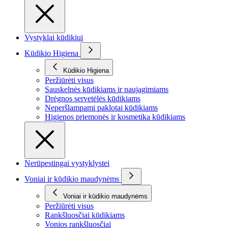
Vystyklai kūdikiui
Kūdikio Higiena
Kūdikio Higiena
Peržiūrėti visus
Sauskelnės kūdikiams ir naujagimiams
Drėgnos servetėlės kūdikiams
Neperšlampami paklotai kūdikiams
Higienos priemonės ir kosmetika kūdikiams
Nerūpestingai vystyklystei
Voniai ir kūdikio maudynėms
Voniai ir kūdikio maudynėms
Peržiūrėti visus
Rankšluosčiai kūdikiams
Vonios rankšluosčiai