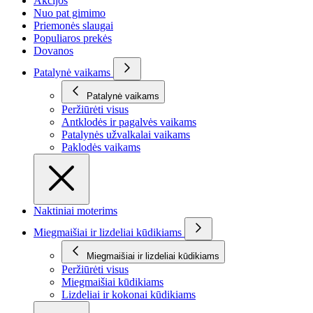
Akcijos
Nuo pat gimimo
Priemonės slaugai
Populiaros prekės
Dovanos
Patalynė vaikams
Patalynė vaikams
Peržiūrėti visus
Antklodės ir pagalvės vaikams
Patalynės užvalkalai vaikams
Paklodės vaikams
Naktiniai moterims
Miegmaišiai ir lizdeliai kūdikiams
Miegmaišiai ir lizdeliai kūdikiams
Peržiūrėti visus
Miegmaišiai kūdikiams
Lizdeliai ir kokonai kūdikiams