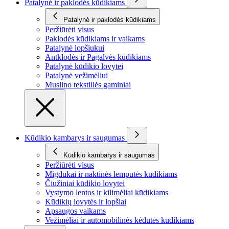
Patalynė ir paklodės kūdikiams
Patalynė ir paklodės kūdikiams
Peržiūrėti visus
Paklodės kūdikiams ir vaikams
Patalynė lopšiukui
Antklodės ir Pagalvės kūdikiams
Patalynė kūdikio lovytei
Patalynė vežimėliui
Muslino tekstillės gaminiai
Kūdikio kambarys ir saugumas
Kūdikio kambarys ir saugumas
Peržiūrėti visus
Migdukai ir naktinės lemputės kūdikiams
Čiužiniai kūdikio lovytei
Vystymo lentos ir kilimėliai kūdikiams
Kūdikių lovytės ir lopšiai
Apsaugos vaikams
Vežimėliai ir automobilinės kėdutės kūdikiams