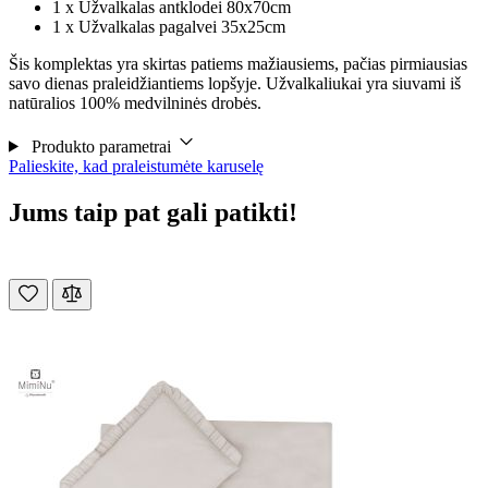
1 x Užvalkalas antklodei 80x70cm
1 x Užvalkalas pagalvei 35x25cm
Šis komplektas yra skirtas patiems mažiausiems, pačias pirmiausias
savo dienas praleidžiantiems lopšyje. Užvalkaliukai yra siuvami iš
natūralios 100% medvilninės drobės.
Produkto parametrai
Palieskite, kad praleistumėte karuselę
Jums taip pat gali patikti!