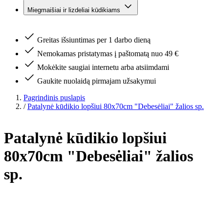
Miegmaišiai ir lizdeliai kūdikiams
Greitas išsiuntimas per 1 darbo dieną
Nemokamas pristatymas į paštomatą nuo 49 €
Mokėkite saugiai internetu arba atsiimdami
Gaukite nuolaidą pirmajam užsakymui
Pagrindinis puslapis
/
Patalynė kūdikio lopšiui 80x70cm "Debesėliai" žalios sp.
Patalynė kūdikio lopšiui
80x70cm "Debesėliai" žalios
sp.