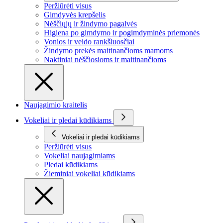
Peržiūrėti visus
Gimdyvės krepšelis
Nėščiųjų ir žindymo pagalvės
Higiena po gimdymo ir pogimdyminės priemonės
Vonios ir veido rankšluosčiai
Žindymo prekės maitinančioms mamoms
Naktiniai nėščiosioms ir maitinančioms
Naujagimio kraitelis
Vokeliai ir pledai kūdikiams
Vokeliai ir pledai kūdikiams
Peržiūrėti visus
Vokeliai naujagimiams
Pledai kūdikiams
Žieminiai vokeliai kūdikiams