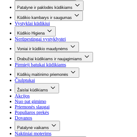
Patalynė ir paklodės kūdikiams
Kūdikio kambarys ir saugumas
Vystyklai kūdikiui
Kūdikio Higiena
Nerūpestingai vystyklystei
Voniai ir kūdikio maudynėms
Drabužiai kūdikiams ir naujagimiams
Pirmieji batukai kūdikiams
Kūdikių maitinimo priemonės
Čiulptukai
Žaislai kūdikiams
Akcijos
Nuo pat gimimo
Priemonės slaugai
Populiaros prekės
Dovanos
Patalynė vaikams
Naktiniai moterims