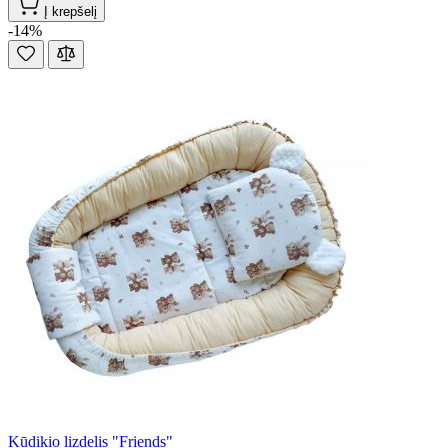
Į krepšelį
-14%
Kūdikio lizdelis "Friends"