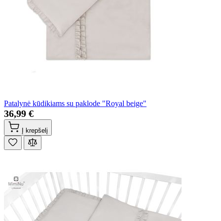
Patalynė kūdikiams su paklode "Royal beige"
36,99 €
Į krepšelį