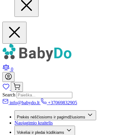
0
Search
info@babydo.lt
+37069832905
Prekės nėščiosioms ir pagimdžiusioms
Naujagimio kraitelis
Vokeliai ir pledai kūdikiams