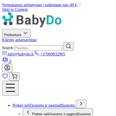
Nemokamas pristatymas į paštomatą nuo 49 €
Skip to Content
Parduotuvė
Klientų aptarnavimas
Search
info@babydo.lt
+37069832905
0
Prekės nėščiosioms ir pagimdžiusioms
Prekės nėščiosioms ir pagimdžiusioms