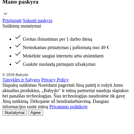
Mano paskyra
Prisijungti
Sukurti paskyrą
Sutikimų nustatymai
Greitas išsiuntimas per 1 darbo dieną
Nemokamas pristatymas į paštomatą nuo 49 €
Mokėkite saugiai internetu arba atsiimdami
Gaukite nuolaidą pirmajam užsakymui
© 2026 Babydo
Taisyklės ir Sąlygos
Privacy Policy
Slapukų sutikimas Norėdami pagerinti Jūsų patirtį ir rodyti Jums
aktualius produktus, „Babydo“ ir mūsų partneriai naudoja slapukus
bei panašias technologijas. Šias technologijas naudosime tik gavę
Jūsų sutikimą. Dėkojame už bendradarbiavimą. Daugiau
informacijos rasite mūsų
Privatumo politikoje
Nustatymai
Agree