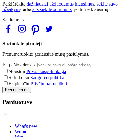
Peržiūrėkite
dažniausiai užduodamus klausimus
,
sekite savo
užsakymą
arba
susisiekite su mumis
, jei turite klausimų.
Sekite mus
Sužinokite pirmieji
Prenumeruokite geriausius mūsų pasiūlymus.
El. pašto adresas
Nõustun
Privaatsuspoliitikaga
Sutinku su
Saugumo politika
Es piekrītu
Privātuma politikai
Prenumeruoti
Parduotuvė
What's new
Women