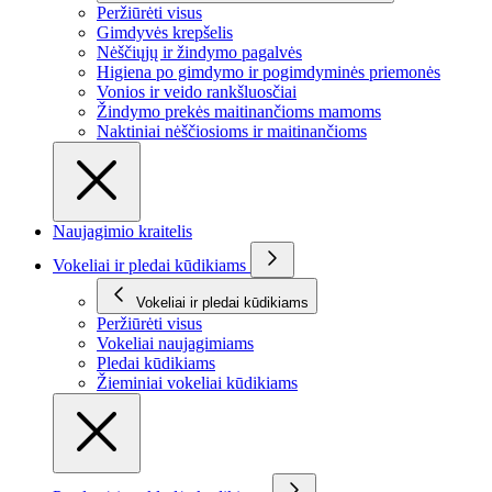
Peržiūrėti visus
Gimdyvės krepšelis
Nėščiųjų ir žindymo pagalvės
Higiena po gimdymo ir pogimdyminės priemonės
Vonios ir veido rankšluosčiai
Žindymo prekės maitinančioms mamoms
Naktiniai nėščiosioms ir maitinančioms
Naujagimio kraitelis
Vokeliai ir pledai kūdikiams
Vokeliai ir pledai kūdikiams
Peržiūrėti visus
Vokeliai naujagimiams
Pledai kūdikiams
Žieminiai vokeliai kūdikiams