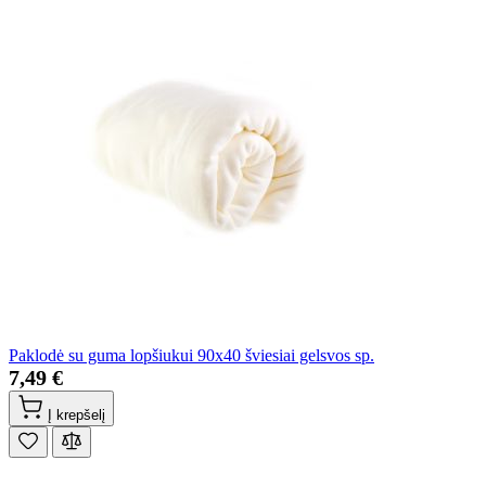
Paklodė su guma lopšiukui 90x40 šviesiai gelsvos sp.
7,49 €
Į krepšelį