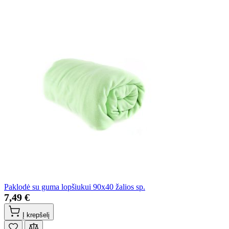
Paklodė su guma lopšiukui 90x40 žalios sp.
7,49 €
Į krepšelį