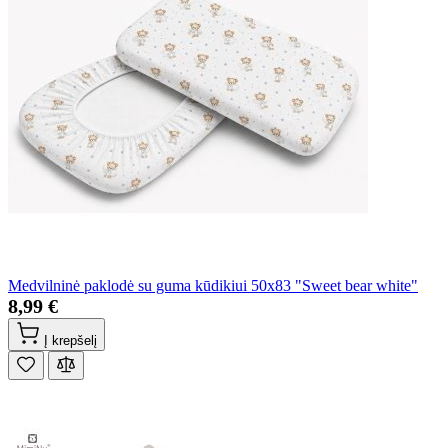
Medvilninė paklodė su guma kūdikiui 50x83 "Sweet bear white"
8,99 €
Į krepšelį