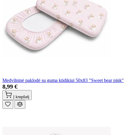
Medvilninė paklodė su guma kūdikiui 50x83 "Sweet bear pink"
8,99 €
Į krepšelį