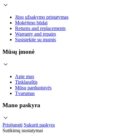
Jūsų užsakymo pristatymas
Mokėjimo būdai
Returns and replacements
Warranty and repairs
Susisiekite su mumis
Mūsų įmonė
Apie mus
Tinklaraštis
Mūsų parduotuvės
Tvarumas
Mano paskyra
Prisijungti
Sukurti paskyrą
Sutikimų nustatymai