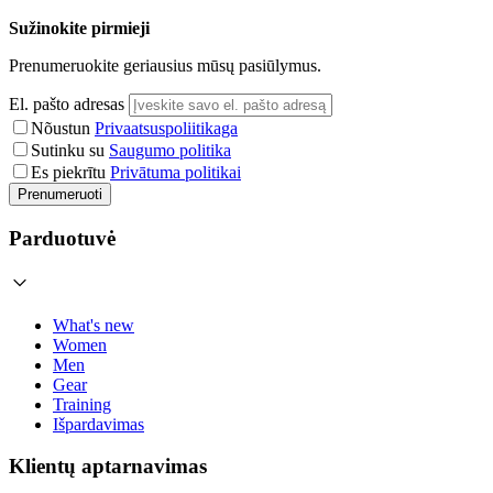
Sužinokite pirmieji
Prenumeruokite geriausius mūsų pasiūlymus.
El. pašto adresas
Nõustun
Privaatsuspoliitikaga
Sutinku su
Saugumo politika
Es piekrītu
Privātuma politikai
Prenumeruoti
Parduotuvė
What's new
Women
Men
Gear
Training
Išpardavimas
Klientų aptarnavimas