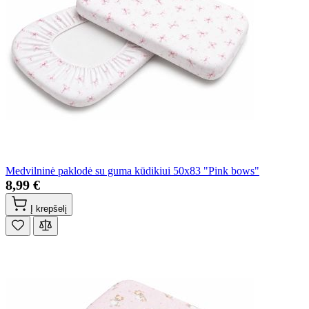
Medvilninė paklodė su guma kūdikiui 50x83 "Pink bows"
8,99 €
Į krepšelį