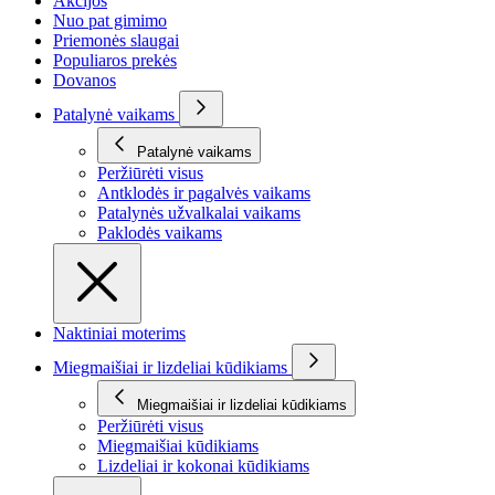
Akcijos
Nuo pat gimimo
Priemonės slaugai
Populiaros prekės
Dovanos
Patalynė vaikams
Patalynė vaikams
Peržiūrėti visus
Antklodės ir pagalvės vaikams
Patalynės užvalkalai vaikams
Paklodės vaikams
Naktiniai moterims
Miegmaišiai ir lizdeliai kūdikiams
Miegmaišiai ir lizdeliai kūdikiams
Peržiūrėti visus
Miegmaišiai kūdikiams
Lizdeliai ir kokonai kūdikiams