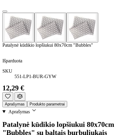
Patalynė kūdikio lopšiukui 80x70cm "Bubbles"
Išparduota
SKU
551-LP1-BUR-GYW
12,29 €
Aprašymas
Produkto parametrai
Aprašymas
Patalynė kūdikio lopšiukui 80x70cm
"Bubbles" su baltais burbuliukais