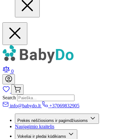
0
Search
info@babydo.lt
+37069832905
Prekės nėščiosioms ir pagimdžiusioms
Naujagimio kraitelis
Vokeliai ir pledai kūdikiams