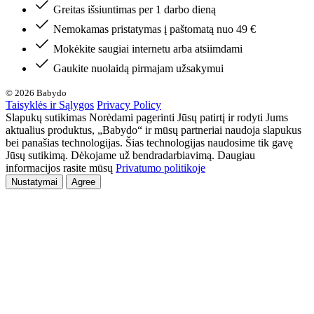
Greitas išsiuntimas per 1 darbo dieną
Nemokamas pristatymas į paštomatą nuo 49 €
Mokėkite saugiai internetu arba atsiimdami
Gaukite nuolaidą pirmajam užsakymui
© 2026 Babydo
Taisyklės ir Sąlygos
Privacy Policy
Slapukų sutikimas Norėdami pagerinti Jūsų patirtį ir rodyti Jums
aktualius produktus, „Babydo“ ir mūsų partneriai naudoja slapukus
bei panašias technologijas. Šias technologijas naudosime tik gavę
Jūsų sutikimą. Dėkojame už bendradarbiavimą. Daugiau
informacijos rasite mūsų
Privatumo politikoje
Nustatymai
Agree