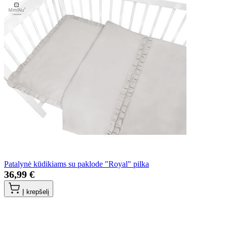
Patalynė kūdikiams su paklode "Royal" pilka
36,99 €
Į krepšelį