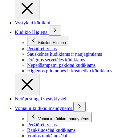
Vystyklai kūdikiui
Kūdikio Higiena
Kūdikio Higiena
Peržiūrėti visus
Sauskelnės kūdikiams ir naujagimiams
Drėgnos servetėlės kūdikiams
Neperšlampami paklotai kūdikiams
Higienos priemonės ir kosmetika kūdikiams
Nerūpestingai vystyklystei
Voniai ir kūdikio maudynėms
Voniai ir kūdikio maudynėms
Peržiūrėti visus
Rankšluosčiai kūdikiams
Vonios rankšluosčiai