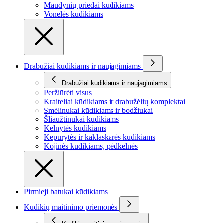
Maudynių priedai kūdikiams
Vonelės kūdikiams
Drabužiai kūdikiams ir naujagimiams
Drabužiai kūdikiams ir naujagimiams
Peržiūrėti visus
Kraiteliai kūdikiams ir drabužėlių komplektai
Smėlinukai kūdikiams ir bodžiukai
Šliaužtinukai kūdikiams
Kelnytės kūdikiams
Kepurytės ir kaklaskarės kūdikiams
Kojinės kūdikiams, pėdkelnės
Pirmieji batukai kūdikiams
Kūdikių maitinimo priemonės