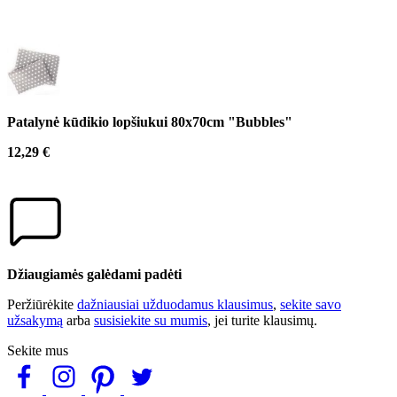
Patalynė kūdikio lopšiukui 80x70cm "Bubbles"
12,29 €
Džiaugiamės galėdami padėti
Peržiūrėkite
dažniausiai užduodamus klausimus
,
sekite savo
užsakymą
arba
susisiekite su mumis
, jei turite klausimų.
Sekite mus