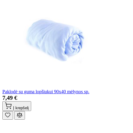
Paklodė su guma lopšiukui 90x40 mėlynos sp.
7,49 €
Į krepšelį