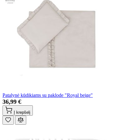
Patalynė kūdikiams su paklode "Royal beige"
36,99 €
Į krepšelį