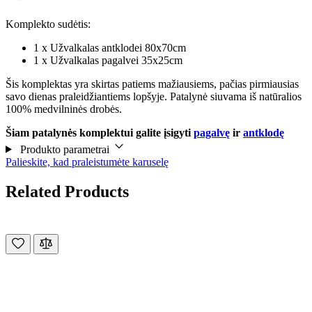
Komplekto sudėtis:
1 x Užvalkalas antklodei 80x70cm
1 x Užvalkalas pagalvei 35x25cm
Šis komplektas yra skirtas patiems mažiausiems, pačias pirmiausias
savo dienas praleidžiantiems lopšyje. Patalynė siuvama iš natūralios
100% medvilninės drobės.
Šiam patalynės komplektui galite įsigyti
pagalvę
ir
antklodę
Produkto parametrai
Palieskite, kad praleistumėte karuselę
Related Products