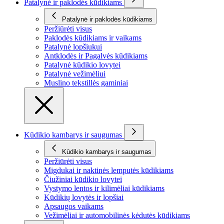
Patalynė ir paklodės kūdikiams
Patalynė ir paklodės kūdikiams
Peržiūrėti visus
Paklodės kūdikiams ir vaikams
Patalynė lopšiukui
Antklodės ir Pagalvės kūdikiams
Patalynė kūdikio lovytei
Patalynė vežimėliui
Muslino tekstillės gaminiai
Kūdikio kambarys ir saugumas
Kūdikio kambarys ir saugumas
Peržiūrėti visus
Migdukai ir naktinės lemputės kūdikiams
Čiužiniai kūdikio lovytei
Vystymo lentos ir kilimėliai kūdikiams
Kūdikių lovytės ir lopšiai
Apsaugos vaikams
Vežimėliai ir automobilinės kėdutės kūdikiams