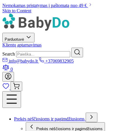
Nemokamas pristatymas į paštomatą nuo 49 €
Skip to Content
Parduotuvė
Klientų aptarnavimas
Search
info@babydo.lt
+37069832905
0
Prekės nėščiosioms ir pagimdžiusioms
Prekės nėščiosioms ir pagimdžiusioms