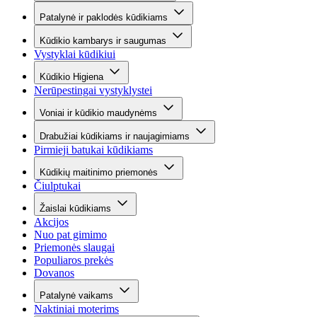
Patalynė ir paklodės kūdikiams
Kūdikio kambarys ir saugumas
Vystyklai kūdikiui
Kūdikio Higiena
Nerūpestingai vystyklystei
Voniai ir kūdikio maudynėms
Drabužiai kūdikiams ir naujagimiams
Pirmieji batukai kūdikiams
Kūdikių maitinimo priemonės
Čiulptukai
Žaislai kūdikiams
Akcijos
Nuo pat gimimo
Priemonės slaugai
Populiaros prekės
Dovanos
Patalynė vaikams
Naktiniai moterims