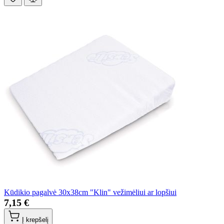
Kūdikio pagalvė 30x38cm "Klin" vežimėliui ar lopšiui
7,15 €
Į krepšelį