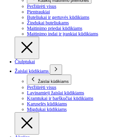
Kūdikių maitinimo priemonės
Peržiūrėti visus
Pientraukiai
Buteliukai ir gertuvės kūdikiams
Žindukai buteliukams
Maitinimo priedai kūdikiams
Maitinimo indai ir įrankiai kūdikiams
Čiulptukai
Žaislai kūdikiams
Žaislai kūdikiams
Peržiūrėti visus
Lavinamieji žaislai kūdikiams
Kramtukai ir barškučiai kūdikiams
Karuselės kūdikiams
Migdukai kūdikiams