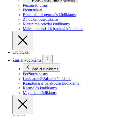
Kūdikių maitinimo priemonės
Peržiūrėti visus
Pientraukiai
Buteliukai ir gertuvės kūdikiams
Žindukai buteliukams
Maitinimo priedai kūdikiams
Maitinimo indai ir įrankiai kūdikiams
Čiulptukai
Žaislai kūdikiams
Žaislai kūdikiams
Peržiūrėti visus
Lavinamieji žaislai kūdikiams
Kramtukai ir barškučiai kūdikiams
Karuselės kūdikiams
Migdukai kūdikiams