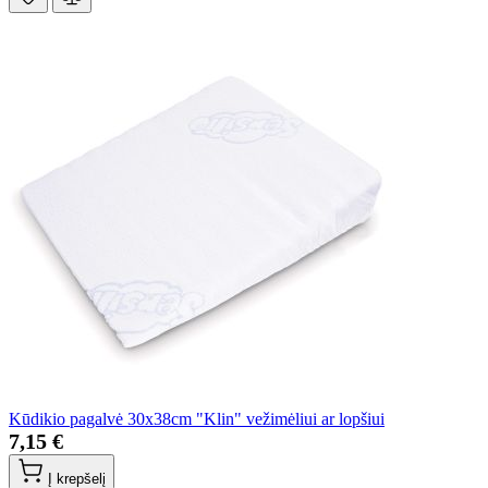
Kūdikio pagalvė 30x38cm "Klin" vežimėliui ar lopšiui
7,15 €
Į krepšelį