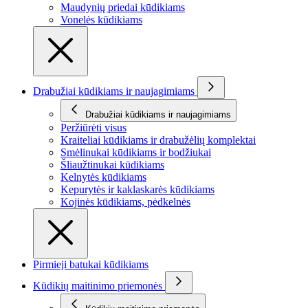
Maudynių priedai kūdikiams
Vonelės kūdikiams
Drabužiai kūdikiams ir naujagimiams
Drabužiai kūdikiams ir naujagimiams
Peržiūrėti visus
Kraiteliai kūdikiams ir drabužėlių komplektai
Smėlinukai kūdikiams ir bodžiukai
Šliaužtinukai kūdikiams
Kelnytės kūdikiams
Kepurytės ir kaklaskarės kūdikiams
Kojinės kūdikiams, pėdkelnės
Pirmieji batukai kūdikiams
Kūdikių maitinimo priemonės