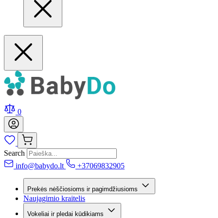
0
Search
info@babydo.lt
+37069832905
Prekės nėščiosioms ir pagimdžiusioms
Naujagimio kraitelis
Vokeliai ir pledai kūdikiams