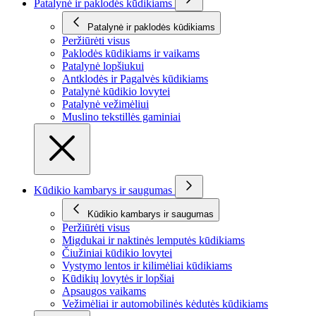
Patalynė ir paklodės kūdikiams
Patalynė ir paklodės kūdikiams
Peržiūrėti visus
Paklodės kūdikiams ir vaikams
Patalynė lopšiukui
Antklodės ir Pagalvės kūdikiams
Patalynė kūdikio lovytei
Patalynė vežimėliui
Muslino tekstillės gaminiai
Kūdikio kambarys ir saugumas
Kūdikio kambarys ir saugumas
Peržiūrėti visus
Migdukai ir naktinės lemputės kūdikiams
Čiužiniai kūdikio lovytei
Vystymo lentos ir kilimėliai kūdikiams
Kūdikių lovytės ir lopšiai
Apsaugos vaikams
Vežimėliai ir automobilinės kėdutės kūdikiams