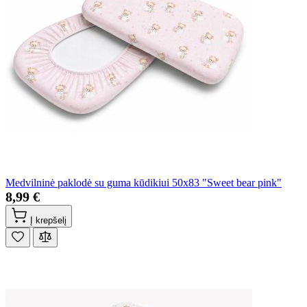
Medvilninė paklodė su guma kūdikiui 50x83 "Sweet bear pink"
8,99 €
Į krepšelį