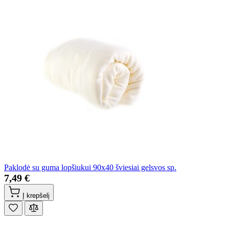
Paklodė su guma lopšiukui 90x40 šviesiai gelsvos sp.
7,49 €
Į krepšelį