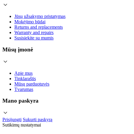
Jūsų užsakymo pristatymas
Mokėjimo būdai
Returns and replacements
Warranty and repairs
Susisiekite su mumis
Mūsų įmonė
Apie mus
Tinklaraštis
Mūsų parduotuvės
Tvarumas
Mano paskyra
Prisijungti
Sukurti paskyrą
Sutikimų nustatymai