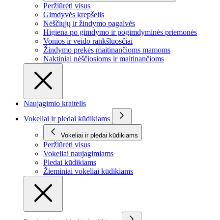
Peržiūrėti visus
Gimdyvės krepšelis
Nėščiųjų ir žindymo pagalvės
Higiena po gimdymo ir pogimdyminės priemonės
Vonios ir veido rankšluosčiai
Žindymo prekės maitinančioms mamoms
Naktiniai nėščiosioms ir maitinančioms
Naujagimio kraitelis
Vokeliai ir pledai kūdikiams
Vokeliai ir pledai kūdikiams
Peržiūrėti visus
Vokeliai naujagimiams
Pledai kūdikiams
Žieminiai vokeliai kūdikiams