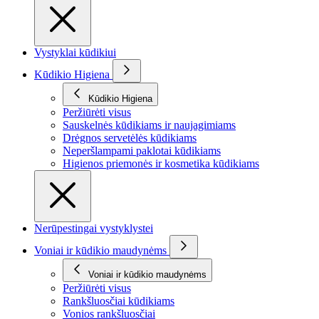
Vystyklai kūdikiui
Kūdikio Higiena
Kūdikio Higiena
Peržiūrėti visus
Sauskelnės kūdikiams ir naujagimiams
Drėgnos servetėlės kūdikiams
Neperšlampami paklotai kūdikiams
Higienos priemonės ir kosmetika kūdikiams
Nerūpestingai vystyklystei
Voniai ir kūdikio maudynėms
Voniai ir kūdikio maudynėms
Peržiūrėti visus
Rankšluosčiai kūdikiams
Vonios rankšluosčiai