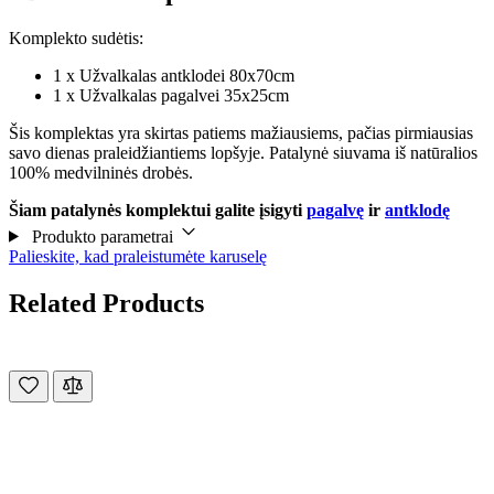
Komplekto sudėtis:
1 x Užvalkalas antklodei 80x70cm
1 x Užvalkalas pagalvei 35x25cm
Šis komplektas yra skirtas patiems mažiausiems, pačias pirmiausias
savo dienas praleidžiantiems lopšyje. Patalynė siuvama iš natūralios
100% medvilninės drobės.
Šiam patalynės komplektui galite įsigyti
pagalvę
ir
antklodę
Produkto parametrai
Palieskite, kad praleistumėte karuselę
Related Products