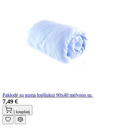
Paklodė su guma lopšiukui 90x40 mėlynos sp.
7,49 €
Į krepšelį