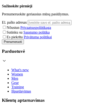
Sužinokite pirmieji
Prenumeruokite geriausius mūsų pasiūlymus.
El. pašto adresas
Nõustun
Privaatsuspoliitikaga
Sutinku su
Saugumo politika
Es piekrītu
Privātuma politikai
Prenumeruoti
Parduotuvė
What's new
Women
Men
Gear
Training
Išpardavimas
Klientų aptarnavimas