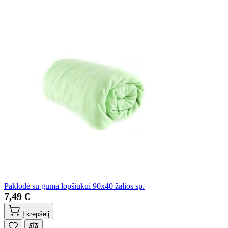
Paklodė su guma lopšiukui 90x40 žalios sp.
7,49 €
Į krepšelį