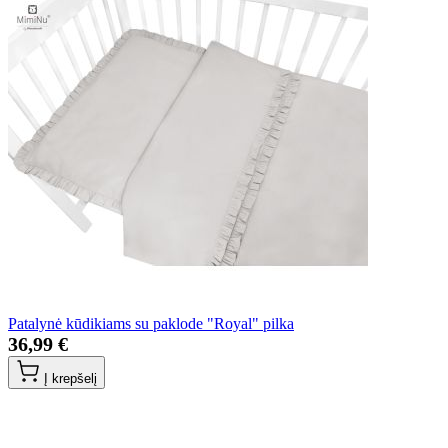
Patalynė kūdikiams su paklode "Royal" pilka
36,99 €
Į krepšelį