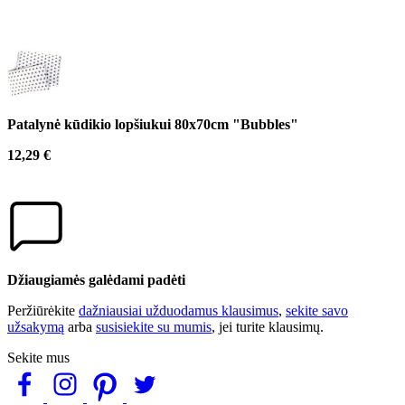
Patalynė kūdikio lopšiukui 80x70cm "Bubbles"
12,29 €
Džiaugiamės galėdami padėti
Peržiūrėkite
dažniausiai užduodamus klausimus
,
sekite savo
užsakymą
arba
susisiekite su mumis
, jei turite klausimų.
Sekite mus