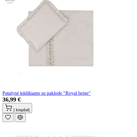
Patalynė kūdikiams su paklode "Royal beige"
36,99 €
Į krepšelį