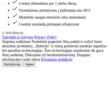
Greitas išsiuntimas per 1 darbo dieną
Nemokamas pristatymas į paštomatą nuo 49 €
Mokėkite saugiai internetu arba atsiimdami
Gaukite nuolaidą pirmajam užsakymui
© 2026 Babydo
Taisyklės ir Sąlygos
Privacy Policy
Slapukų sutikimas Norėdami pagerinti Jūsų patirtį ir rodyti Jums
aktualius produktus, „Babydo“ ir mūsų partneriai naudoja slapukus
bei panašias technologijas. Šias technologijas naudosime tik gavę
Jūsų sutikimą. Dėkojame už bendradarbiavimą. Daugiau
informacijos rasite mūsų
Privatumo politikoje
Nustatymai
Agree