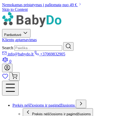
Nemokamas pristatymas į paštomatą nuo 49 €
Skip to Content
Parduotuvė
Klientų aptarnavimas
Search
info@babydo.lt
+37069832905
0
Prekės nėščiosioms ir pagimdžiusioms
Prekės nėščiosioms ir pagimdžiusioms