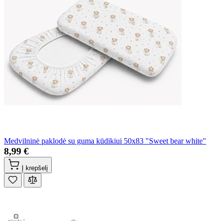
Medvilninė paklodė su guma kūdikiui 50x83 "Sweet bear white"
8,99 €
Į krepšelį