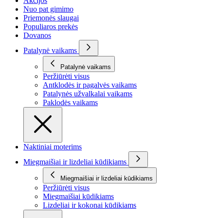
Akcijos
Nuo pat gimimo
Priemonės slaugai
Populiaros prekės
Dovanos
Patalynė vaikams
Patalynė vaikams
Peržiūrėti visus
Antklodės ir pagalvės vaikams
Patalynės užvalkalai vaikams
Paklodės vaikams
Naktiniai moterims
Miegmaišiai ir lizdeliai kūdikiams
Miegmaišiai ir lizdeliai kūdikiams
Peržiūrėti visus
Miegmaišiai kūdikiams
Lizdeliai ir kokonai kūdikiams