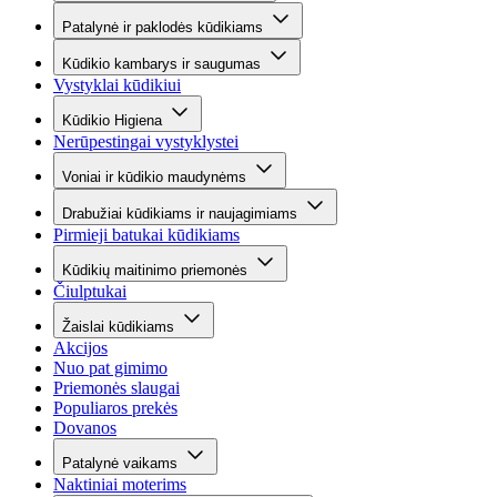
Patalynė ir paklodės kūdikiams
Kūdikio kambarys ir saugumas
Vystyklai kūdikiui
Kūdikio Higiena
Nerūpestingai vystyklystei
Voniai ir kūdikio maudynėms
Drabužiai kūdikiams ir naujagimiams
Pirmieji batukai kūdikiams
Kūdikių maitinimo priemonės
Čiulptukai
Žaislai kūdikiams
Akcijos
Nuo pat gimimo
Priemonės slaugai
Populiaros prekės
Dovanos
Patalynė vaikams
Naktiniai moterims