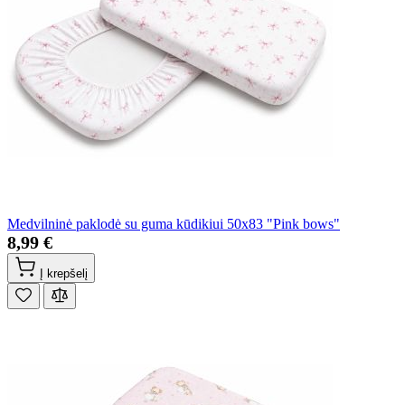
Medvilninė paklodė su guma kūdikiui 50x83 "Pink bows"
8,99 €
Į krepšelį