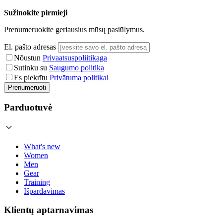
Sužinokite pirmieji
Prenumeruokite geriausius mūsų pasiūlymus.
El. pašto adresas
Nõustun
Privaatsuspoliitikaga
Sutinku su
Saugumo politika
Es piekrītu
Privātuma politikai
Prenumeruoti
Parduotuvė
What's new
Women
Men
Gear
Training
Išpardavimas
Klientų aptarnavimas