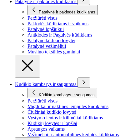
Patalynė ir paklodės kūdikiams
Patalynė ir paklodės kūdikiams
Peržiūrėti visus
Paklodės kūdikiams ir vaikams
Patalynė lopšiukui
Antklodės ir Pagalvės kūdikiams
Patalynė kūdikio lovytei
Patalynė vežimėliui
Muslino tekstillės gaminiai
Kūdikio kambarys ir saugumas
Kūdikio kambarys ir saugumas
Peržiūrėti visus
Migdukai ir naktinės lemputės kūdikiams
Čiužiniai kūdikio lovytei
Vystymo lentos ir kilimėliai kūdikiams
Kūdikių lovytės ir lopšiai
Apsaugos vaikams
Vežimėliai ir automobilinės kėdutės kūdikiams