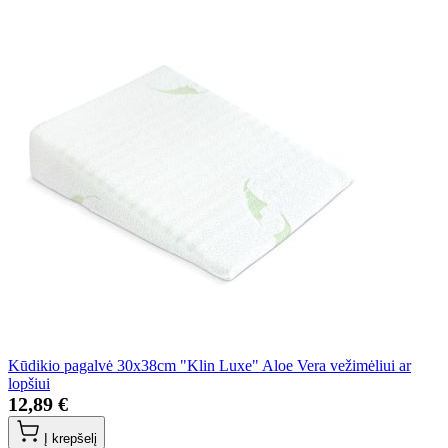
Kūdikio pagalvė 30x38cm "Klin Luxe" Aloe Vera vežimėliui ar
lopšiui
12,89 €
Į krepšelį