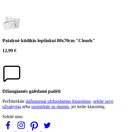
Patalynė kūdikio lopšiukui 80x70cm "Clouds"
12,99 €
Džiaugiamės galėdami padėti
Peržiūrėkite
dažniausiai užduodamus klausimus
,
sekite savo
užsakymą
arba
susisiekite su mumis
, jei turite klausimų.
Sekite mus