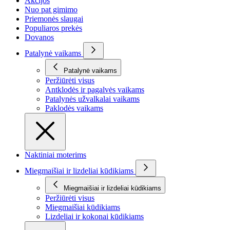
Akcijos
Nuo pat gimimo
Priemonės slaugai
Populiaros prekės
Dovanos
Patalynė vaikams
Patalynė vaikams
Peržiūrėti visus
Antklodės ir pagalvės vaikams
Patalynės užvalkalai vaikams
Paklodės vaikams
Naktiniai moterims
Miegmaišiai ir lizdeliai kūdikiams
Miegmaišiai ir lizdeliai kūdikiams
Peržiūrėti visus
Miegmaišiai kūdikiams
Lizdeliai ir kokonai kūdikiams