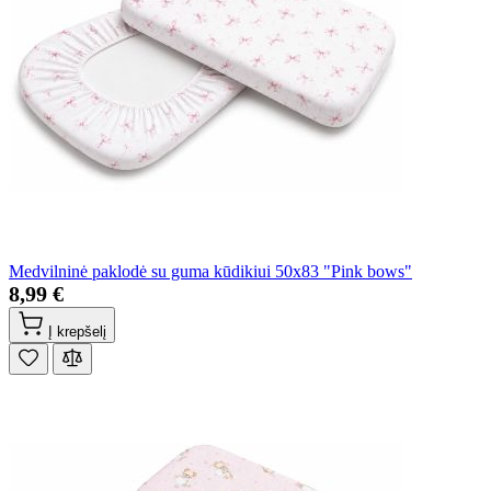
Medvilninė paklodė su guma kūdikiui 50x83 "Pink bows"
8,99 €
Į krepšelį