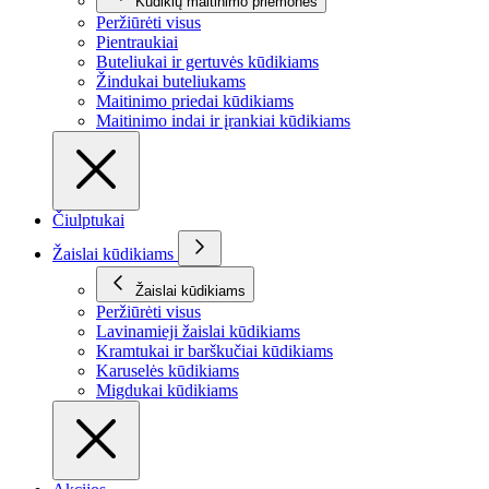
Kūdikių maitinimo priemonės
Peržiūrėti visus
Pientraukiai
Buteliukai ir gertuvės kūdikiams
Žindukai buteliukams
Maitinimo priedai kūdikiams
Maitinimo indai ir įrankiai kūdikiams
Čiulptukai
Žaislai kūdikiams
Žaislai kūdikiams
Peržiūrėti visus
Lavinamieji žaislai kūdikiams
Kramtukai ir barškučiai kūdikiams
Karuselės kūdikiams
Migdukai kūdikiams