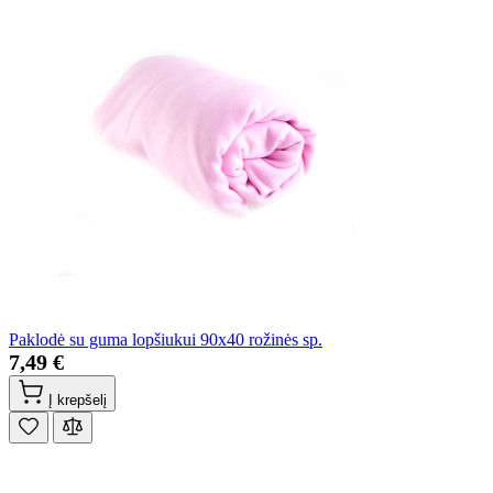
Paklodė su guma lopšiukui 90x40 rožinės sp.
7,49 €
Į krepšelį