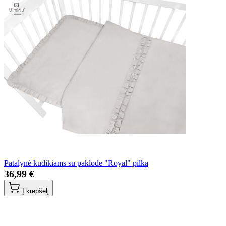
Patalynė kūdikiams su paklode "Royal" pilka
36,99 €
Į krepšelį