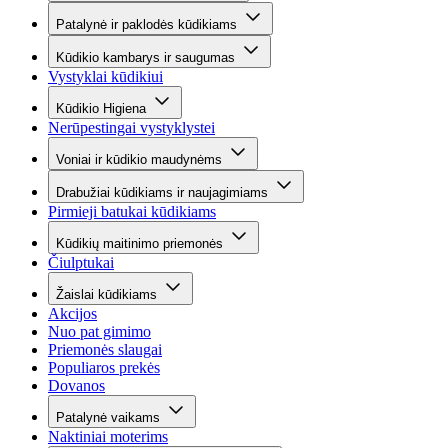
Patalynė ir paklodės kūdikiams
Kūdikio kambarys ir saugumas
Vystyklai kūdikiui
Kūdikio Higiena
Nerūpestingai vystyklystei
Voniai ir kūdikio maudynėms
Drabužiai kūdikiams ir naujagimiams
Pirmieji batukai kūdikiams
Kūdikių maitinimo priemonės
Čiulptukai
Žaislai kūdikiams
Akcijos
Nuo pat gimimo
Priemonės slaugai
Populiaros prekės
Dovanos
Patalynė vaikams
Naktiniai moterims