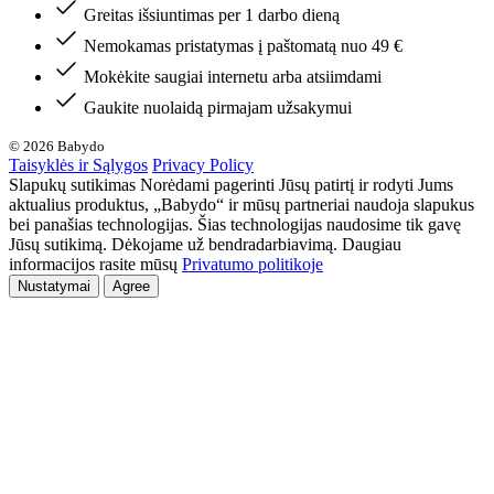
Greitas išsiuntimas per 1 darbo dieną
Nemokamas pristatymas į paštomatą nuo 49 €
Mokėkite saugiai internetu arba atsiimdami
Gaukite nuolaidą pirmajam užsakymui
© 2026 Babydo
Taisyklės ir Sąlygos
Privacy Policy
Slapukų sutikimas Norėdami pagerinti Jūsų patirtį ir rodyti Jums
aktualius produktus, „Babydo“ ir mūsų partneriai naudoja slapukus
bei panašias technologijas. Šias technologijas naudosime tik gavę
Jūsų sutikimą. Dėkojame už bendradarbiavimą. Daugiau
informacijos rasite mūsų
Privatumo politikoje
Nustatymai
Agree