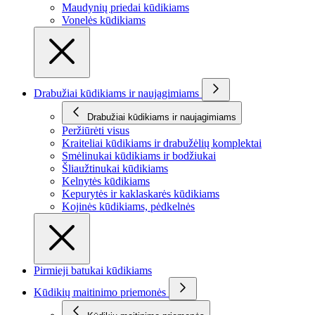
Maudynių priedai kūdikiams
Vonelės kūdikiams
Drabužiai kūdikiams ir naujagimiams
Drabužiai kūdikiams ir naujagimiams
Peržiūrėti visus
Kraiteliai kūdikiams ir drabužėlių komplektai
Smėlinukai kūdikiams ir bodžiukai
Šliaužtinukai kūdikiams
Kelnytės kūdikiams
Kepurytės ir kaklaskarės kūdikiams
Kojinės kūdikiams, pėdkelnės
Pirmieji batukai kūdikiams
Kūdikių maitinimo priemonės