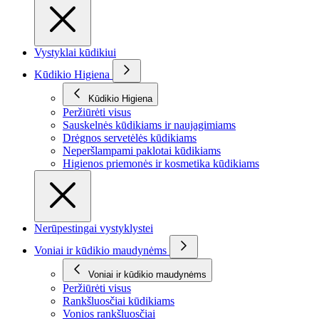
Vystyklai kūdikiui
Kūdikio Higiena
Kūdikio Higiena
Peržiūrėti visus
Sauskelnės kūdikiams ir naujagimiams
Drėgnos servetėlės kūdikiams
Neperšlampami paklotai kūdikiams
Higienos priemonės ir kosmetika kūdikiams
Nerūpestingai vystyklystei
Voniai ir kūdikio maudynėms
Voniai ir kūdikio maudynėms
Peržiūrėti visus
Rankšluosčiai kūdikiams
Vonios rankšluosčiai