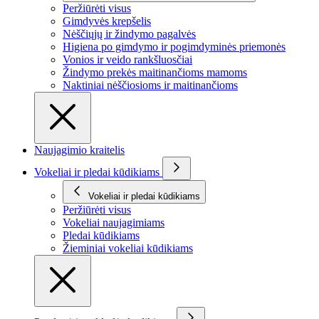
Peržiūrėti visus
Gimdyvės krepšelis
Nėščiųjų ir žindymo pagalvės
Higiena po gimdymo ir pogimdyminės priemonės
Vonios ir veido rankšluosčiai
Žindymo prekės maitinančioms mamoms
Naktiniai nėščiosioms ir maitinančioms
Naujagimio kraitelis
Vokeliai ir pledai kūdikiams
Vokeliai ir pledai kūdikiams
Peržiūrėti visus
Vokeliai naujagimiams
Pledai kūdikiams
Žieminiai vokeliai kūdikiams