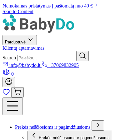
Nemokamas pristatymas į paštomatą nuo 49 €
Skip to Content
Parduotuvė
Klientų aptarnavimas
Search
info@babydo.lt
+37069832905
0
Prekės nėščiosioms ir pagimdžiusioms
Prekės nėščiosioms ir pagimdžiusioms