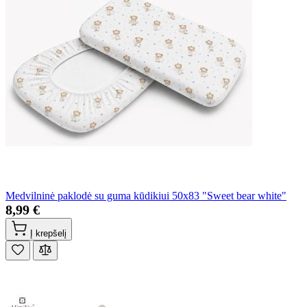
Medvilninė paklodė su guma kūdikiui 50x83 "Sweet bear white"
8,99 €
Į krepšelį