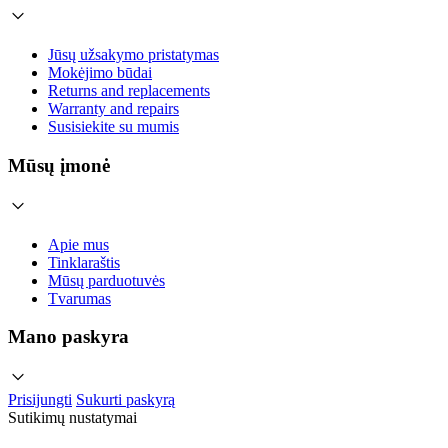
Jūsų užsakymo pristatymas
Mokėjimo būdai
Returns and replacements
Warranty and repairs
Susisiekite su mumis
Mūsų įmonė
Apie mus
Tinklaraštis
Mūsų parduotuvės
Tvarumas
Mano paskyra
Prisijungti
Sukurti paskyrą
Sutikimų nustatymai