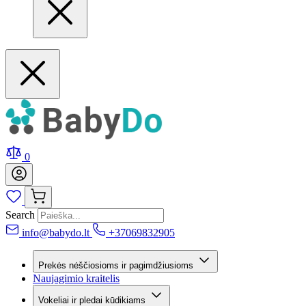
0
Search
info@babydo.lt
+37069832905
Prekės nėščiosioms ir pagimdžiusioms
Naujagimio kraitelis
Vokeliai ir pledai kūdikiams