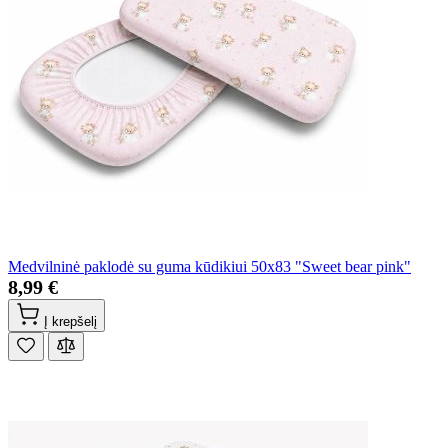
Medvilninė paklodė su guma kūdikiui 50x83 "Sweet bear pink"
8,99 €
Į krepšelį