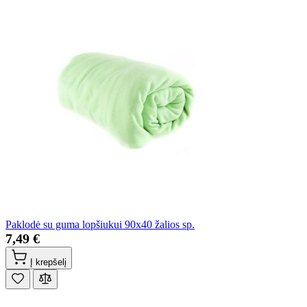
Paklodė su guma lopšiukui 90x40 žalios sp.
7,49 €
Į krepšelį