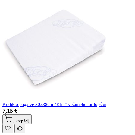
Kūdikio pagalvė 30x38cm "Klin" vežimėliui ar lopšiui
7,15 €
Į krepšelį