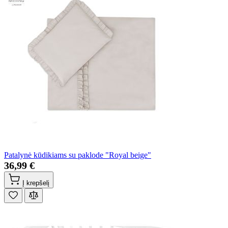
Patalynė kūdikiams su paklode "Royal beige"
36,99 €
Į krepšelį