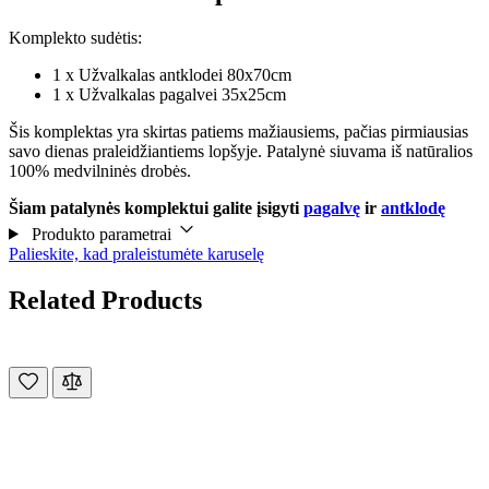
Komplekto sudėtis:
1 x Užvalkalas antklodei 80x70cm
1 x Užvalkalas pagalvei 35x25cm
Šis komplektas yra skirtas patiems mažiausiems, pačias pirmiausias
savo dienas praleidžiantiems lopšyje. Patalynė siuvama iš natūralios
100% medvilninės drobės.
Šiam patalynės komplektui galite įsigyti
pagalvę
ir
antklodę
Produkto parametrai
Palieskite, kad praleistumėte karuselę
Related Products