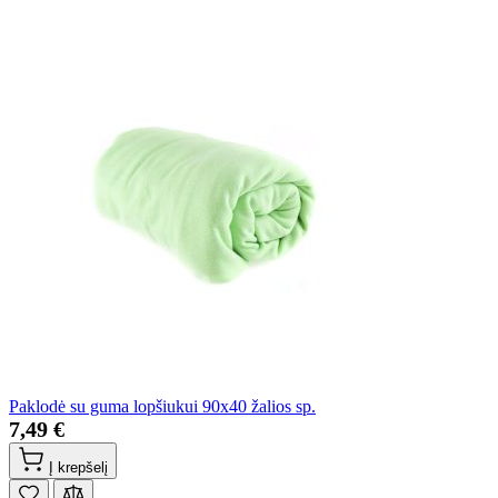
Paklodė su guma lopšiukui 90x40 žalios sp.
7,49 €
Į krepšelį