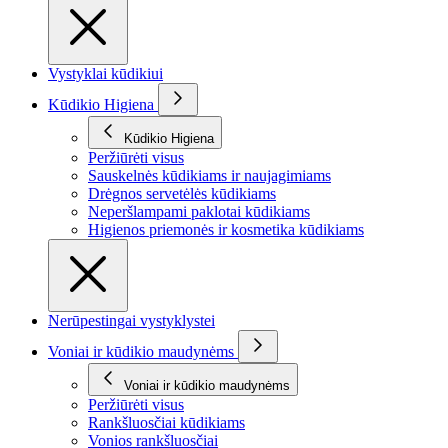
Vystyklai kūdikiui
Kūdikio Higiena
Kūdikio Higiena
Peržiūrėti visus
Sauskelnės kūdikiams ir naujagimiams
Drėgnos servetėlės kūdikiams
Neperšlampami paklotai kūdikiams
Higienos priemonės ir kosmetika kūdikiams
Nerūpestingai vystyklystei
Voniai ir kūdikio maudynėms
Voniai ir kūdikio maudynėms
Peržiūrėti visus
Rankšluosčiai kūdikiams
Vonios rankšluosčiai