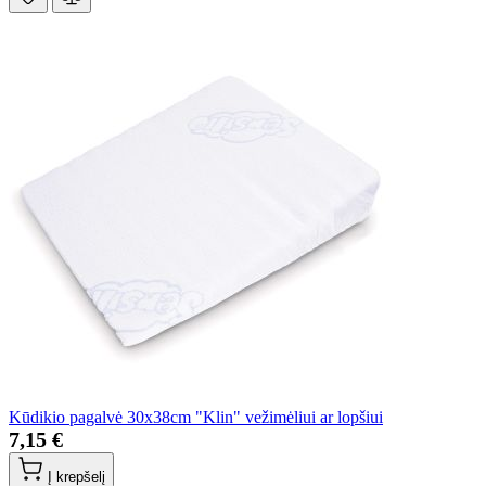
Kūdikio pagalvė 30x38cm "Klin" vežimėliui ar lopšiui
7,15 €
Į krepšelį