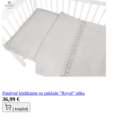
Patalynė kūdikiams su paklode "Royal" pilka
36,99 €
Į krepšelį