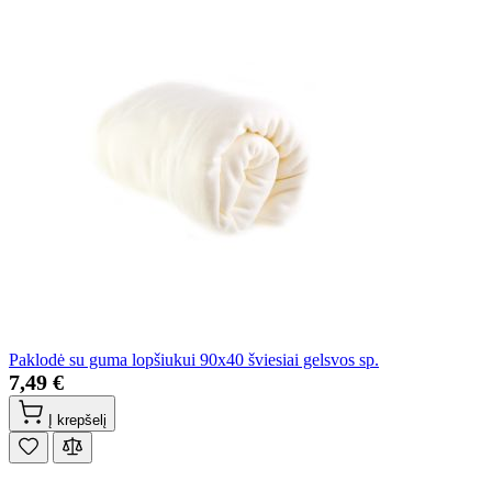
Paklodė su guma lopšiukui 90x40 šviesiai gelsvos sp.
7,49 €
Į krepšelį