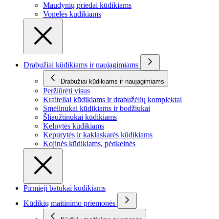
Maudynių priedai kūdikiams
Vonelės kūdikiams
Drabužiai kūdikiams ir naujagimiams
Drabužiai kūdikiams ir naujagimiams
Peržiūrėti visus
Kraiteliai kūdikiams ir drabužėlių komplektai
Smėlinukai kūdikiams ir bodžiukai
Šliaužtinukai kūdikiams
Kelnytės kūdikiams
Kepurytės ir kaklaskarės kūdikiams
Kojinės kūdikiams, pėdkelnės
Pirmieji batukai kūdikiams
Kūdikių maitinimo priemonės