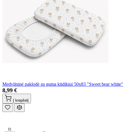
Medvilninė paklodė su guma kūdikiui 50x83 "Sweet bear white"
8,99 €
Į krepšelį