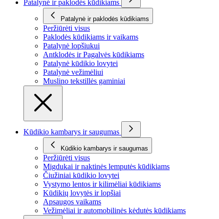
Patalynė ir paklodės kūdikiams
Patalynė ir paklodės kūdikiams
Peržiūrėti visus
Paklodės kūdikiams ir vaikams
Patalynė lopšiukui
Antklodės ir Pagalvės kūdikiams
Patalynė kūdikio lovytei
Patalynė vežimėliui
Muslino tekstillės gaminiai
Kūdikio kambarys ir saugumas
Kūdikio kambarys ir saugumas
Peržiūrėti visus
Migdukai ir naktinės lemputės kūdikiams
Čiužiniai kūdikio lovytei
Vystymo lentos ir kilimėliai kūdikiams
Kūdikių lovytės ir lopšiai
Apsaugos vaikams
Vežimėliai ir automobilinės kėdutės kūdikiams