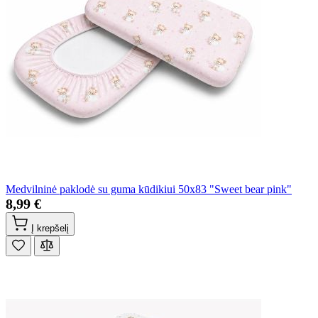
Medvilninė paklodė su guma kūdikiui 50x83 "Sweet bear pink"
8,99 €
Į krepšelį