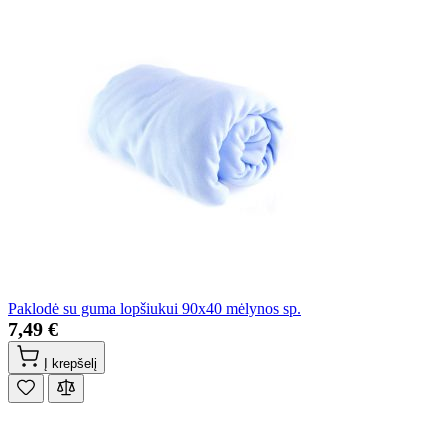
Paklodė su guma lopšiukui 90x40 mėlynos sp.
7,49 €
Į krepšelį