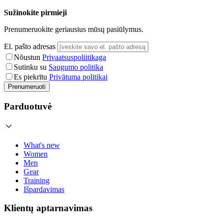
Sužinokite pirmieji
Prenumeruokite geriausius mūsų pasiūlymus.
El. pašto adresas
Nõustun
Privaatsuspoliitikaga
Sutinku su
Saugumo politika
Es piekrītu
Privātuma politikai
Prenumeruoti
Parduotuvė
What's new
Women
Men
Gear
Training
Išpardavimas
Klientų aptarnavimas