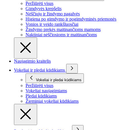
Peržiūrėti visus
Gimdyvės krepšelis
Nėščiųjų ir žindymo pagalvės
Higiena po gimdymo ir pogimdyminės priemonės
Vonios ir veido rankšluosčiai
Žindymo prekės maitinančioms mamoms
Naktiniai nėščiosioms ir maitinančioms
Naujagimio kraitelis
Vokeliai ir pledai kūdikiams
Vokeliai ir pledai kūdikiams
Peržiūrėti visus
Vokeliai naujagimiams
Pledai kūdikiams
Žieminiai vokeliai kūdikiams