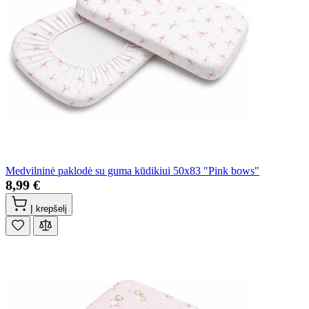
Medvilninė paklodė su guma kūdikiui 50x83 "Pink bows"
8,99 €
Į krepšelį