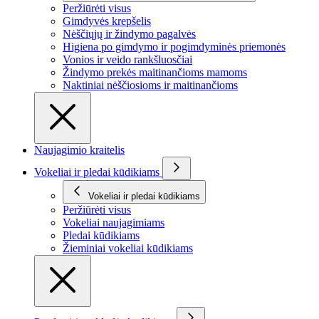
Peržiūrėti visus
Gimdyvės krepšelis
Nėščiųjų ir žindymo pagalvės
Higiena po gimdymo ir pogimdyminės priemonės
Vonios ir veido rankšluosčiai
Žindymo prekės maitinančioms mamoms
Naktiniai nėščiosioms ir maitinančioms
Naujagimio kraitelis
Vokeliai ir pledai kūdikiams
Vokeliai ir pledai kūdikiams
Peržiūrėti visus
Vokeliai naujagimiams
Pledai kūdikiams
Žieminiai vokeliai kūdikiams