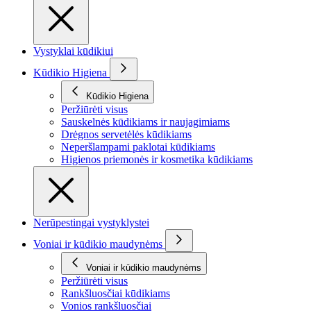
Vystyklai kūdikiui
Kūdikio Higiena
Kūdikio Higiena
Peržiūrėti visus
Sauskelnės kūdikiams ir naujagimiams
Drėgnos servetėlės kūdikiams
Neperšlampami paklotai kūdikiams
Higienos priemonės ir kosmetika kūdikiams
Nerūpestingai vystyklystei
Voniai ir kūdikio maudynėms
Voniai ir kūdikio maudynėms
Peržiūrėti visus
Rankšluosčiai kūdikiams
Vonios rankšluosčiai