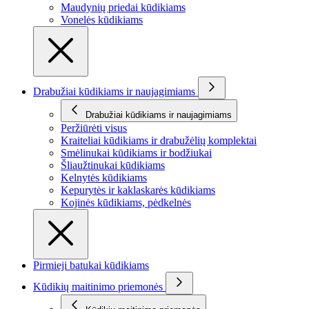
Maudynių priedai kūdikiams
Vonelės kūdikiams
Drabužiai kūdikiams ir naujagimiams
Drabužiai kūdikiams ir naujagimiams
Peržiūrėti visus
Kraiteliai kūdikiams ir drabužėlių komplektai
Smėlinukai kūdikiams ir bodžiukai
Šliaužtinukai kūdikiams
Kelnytės kūdikiams
Kepurytės ir kaklaskarės kūdikiams
Kojinės kūdikiams, pėdkelnės
Pirmieji batukai kūdikiams
Kūdikių maitinimo priemonės