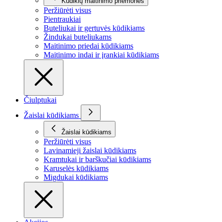
Kūdikių maitinimo priemonės
Peržiūrėti visus
Pientraukiai
Buteliukai ir gertuvės kūdikiams
Žindukai buteliukams
Maitinimo priedai kūdikiams
Maitinimo indai ir įrankiai kūdikiams
Čiulptukai
Žaislai kūdikiams
Žaislai kūdikiams
Peržiūrėti visus
Lavinamieji žaislai kūdikiams
Kramtukai ir barškučiai kūdikiams
Karuselės kūdikiams
Migdukai kūdikiams