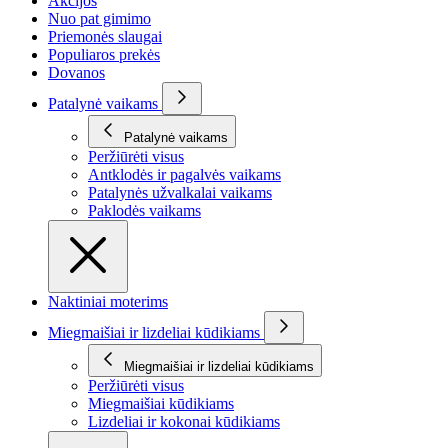
Akcijos
Nuo pat gimimo
Priemonės slaugai
Populiaros prekės
Dovanos
Patalynė vaikams
Patalynė vaikams
Peržiūrėti visus
Antklodės ir pagalvės vaikams
Patalynės užvalkalai vaikams
Paklodės vaikams
Naktiniai moterims
Miegmaišiai ir lizdeliai kūdikiams
Miegmaišiai ir lizdeliai kūdikiams
Peržiūrėti visus
Miegmaišiai kūdikiams
Lizdeliai ir kokonai kūdikiams