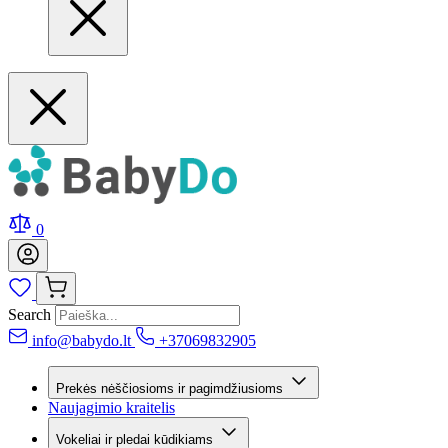
0
Search
info@babydo.lt
+37069832905
Prekės nėščiosioms ir pagimdžiusioms
Naujagimio kraitelis
Vokeliai ir pledai kūdikiams