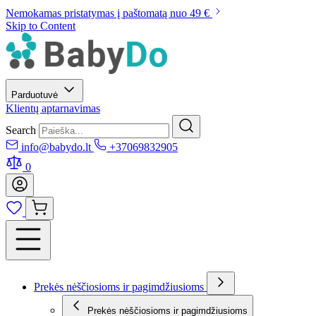
Nemokamas pristatymas į paštomatą nuo 49 €
Skip to Content
Parduotuvė
Klientų aptarnavimas
Search
info@babydo.lt
+37069832905
0
Prekės nėščiosioms ir pagimdžiusioms
Prekės nėščiosioms ir pagimdžiusioms