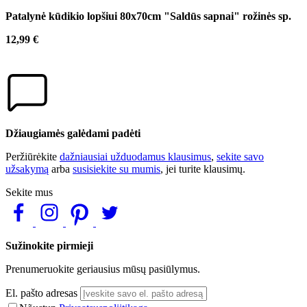
Patalynė kūdikio lopšiui 80x70cm "Saldūs sapnai" rožinės sp.
12,99 €
Džiaugiamės galėdami padėti
Peržiūrėkite
dažniausiai užduodamus klausimus
,
sekite savo
užsakymą
arba
susisiekite su mumis
, jei turite klausimų.
Sekite mus
Sužinokite pirmieji
Prenumeruokite geriausius mūsų pasiūlymus.
El. pašto adresas