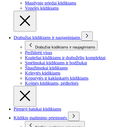
Maudynių priedai kūdikiams
Vonelės kūdikiams
Drabužiai kūdikiams ir naujagimiams
Drabužiai kūdikiams ir naujagimiams
Peržiūrėti visus
Kraiteliai kūdikiams ir drabužėlių komplektai
Smėlinukai kūdikiams ir bodžiukai
Šliaužtinukai kūdikiams
Kelnytės kūdikiams
Kepurytės ir kaklaskarės kūdikiams
Kojinės kūdikiams, pėdkelnės
Pirmieji batukai kūdikiams
Kūdikių maitinimo priemonės