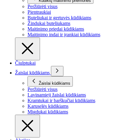
Kūdikių maitinimo priemonės
Peržiūrėti visus
Pientraukiai
Buteliukai ir gertuvės kūdikiams
Žindukai buteliukams
Maitinimo priedai kūdikiams
Maitinimo indai ir įrankiai kūdikiams
Čiulptukai
Žaislai kūdikiams
Žaislai kūdikiams
Peržiūrėti visus
Lavinamieji žaislai kūdikiams
Kramtukai ir barškučiai kūdikiams
Karuselės kūdikiams
Migdukai kūdikiams