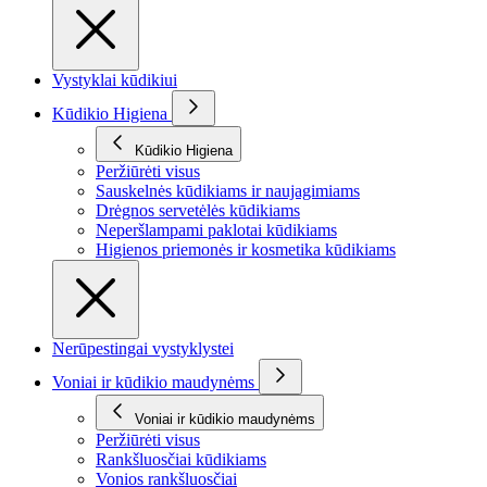
Vystyklai kūdikiui
Kūdikio Higiena
Kūdikio Higiena
Peržiūrėti visus
Sauskelnės kūdikiams ir naujagimiams
Drėgnos servetėlės kūdikiams
Neperšlampami paklotai kūdikiams
Higienos priemonės ir kosmetika kūdikiams
Nerūpestingai vystyklystei
Voniai ir kūdikio maudynėms
Voniai ir kūdikio maudynėms
Peržiūrėti visus
Rankšluosčiai kūdikiams
Vonios rankšluosčiai