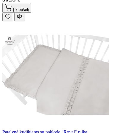
Į krepšelį
Patalynė kūdikiams su paklode "Royal" pilka