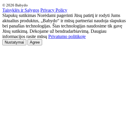
© 2026 Babydo
Taisyklės ir Sąlygos
Privacy Policy
Slapukų sutikimas Norėdami pagerinti Jūsų patirtį ir rodyti Jums
aktualius produktus, „Babydo“ ir mūsų partneriai naudoja slapukus
bei panašias technologijas. Šias technologijas naudosime tik gavę
Jūsų sutikimą. Dėkojame už bendradarbiavimą. Daugiau
informacijos rasite mūsų
Privatumo politikoje
Nustatymai
Agree