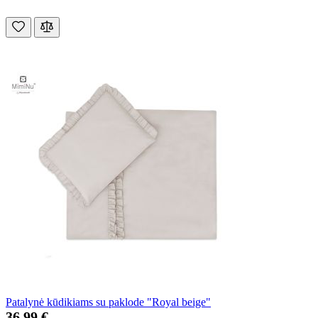
Patalynė kūdikiams su paklode "Royal beige"
36,99 €