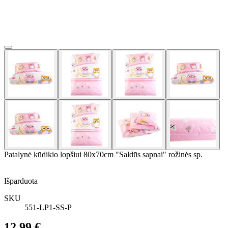
Patalynė kūdikio lopšiui 80x70cm "Saldūs sapnai" rožinės sp.
Išparduota
SKU
551-LP1-SS-P
12,99 €