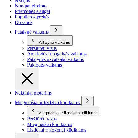
Akcijos
Nuo pat gimimo
Priemonės slaugai
Populiaros prekės
Dovanos
Patalynė vaikams
Patalynė vaikams
Peržiūrėti visus
Antklodės ir pagalvės vaikams
Patalynės užvalkalai vaikams
Paklodės vaikams
Naktiniai moterims
Miegmaišiai ir lizdeliai kūdikiams
Miegmaišiai ir lizdeliai kūdikiams
Peržiūrėti visus
Miegmaišiai kūdikiams
Lizdeliai ir kokonai kūdikiams