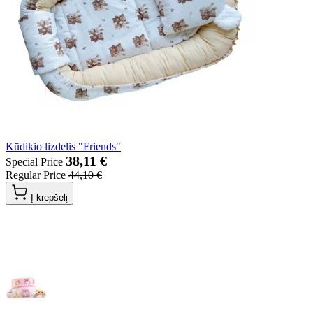
Kūdikio lizdelis "Friends"
38,11 €
Special Price
Regular Price
44,10 €
Į krepšelį