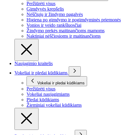
Peržiūrėti visus
Gimdyvės krepšelis
Nėščiųjų ir žindymo pagalvės
Higiena po gimdymo ir pogimdyminės priemonės
Vonios ir veido rankšluosčiai
Žindymo prekės maitinančioms mamoms
Naktiniai nėščiosioms ir maitinančioms
Naujagimio kraitelis
Vokeliai ir pledai kūdikiams
Vokeliai ir pledai kūdikiams
Peržiūrėti visus
Vokeliai naujagimiams
Pledai kūdikiams
Žieminiai vokeliai kūdikiams