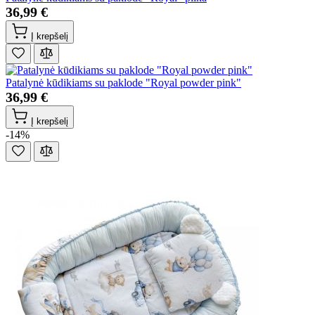
36,99 €
Į krepšelį
Patalynė kūdikiams su paklode "Royal powder pink"
36,99 €
Į krepšelį
-14%