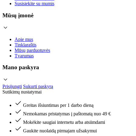
Susisiekite su mumis
Mūsų įmonė
Apie mus
Tinklaraštis
Mūsų parduotuvės
Tvarumas
Mano paskyra
Prisijungti
Sukurti paskyrą
Sutikimų nustatymai
Greitas išsiuntimas per 1 darbo dieną
Nemokamas pristatymas į paštomatą nuo 49 €
Mokėkite saugiai internetu arba atsiimdami
Gaukite nuolaidą pirmajam užsakymui