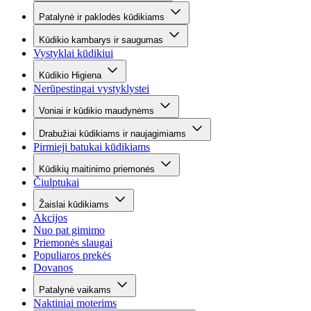
Patalynė ir paklodės kūdikiams
Kūdikio kambarys ir saugumas
Vystyklai kūdikiui
Kūdikio Higiena
Nerūpestingai vystyklystei
Voniai ir kūdikio maudynėms
Drabužiai kūdikiams ir naujagimiams
Pirmieji batukai kūdikiams
Kūdikių maitinimo priemonės
Čiulptukai
Žaislai kūdikiams
Akcijos
Nuo pat gimimo
Priemonės slaugai
Populiaros prekės
Dovanos
Patalynė vaikams
Naktiniai moterims