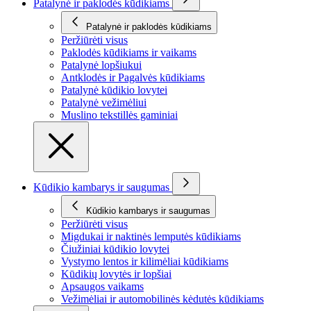
Patalynė ir paklodės kūdikiams
Patalynė ir paklodės kūdikiams
Peržiūrėti visus
Paklodės kūdikiams ir vaikams
Patalynė lopšiukui
Antklodės ir Pagalvės kūdikiams
Patalynė kūdikio lovytei
Patalynė vežimėliui
Muslino tekstillės gaminiai
Kūdikio kambarys ir saugumas
Kūdikio kambarys ir saugumas
Peržiūrėti visus
Migdukai ir naktinės lemputės kūdikiams
Čiužiniai kūdikio lovytei
Vystymo lentos ir kilimėliai kūdikiams
Kūdikių lovytės ir lopšiai
Apsaugos vaikams
Vežimėliai ir automobilinės kėdutės kūdikiams