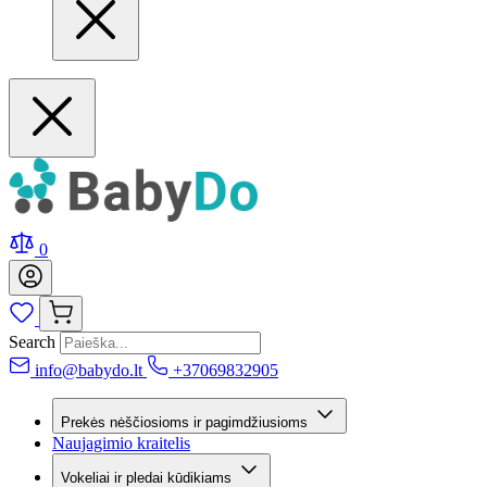
0
Search
info@babydo.lt
+37069832905
Prekės nėščiosioms ir pagimdžiusioms
Naujagimio kraitelis
Vokeliai ir pledai kūdikiams