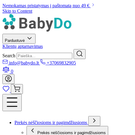
Nemokamas pristatymas į paštomatą nuo 49 €
Skip to Content
Parduotuvė
Klientų aptarnavimas
Search
info@babydo.lt
+37069832905
0
Prekės nėščiosioms ir pagimdžiusioms
Prekės nėščiosioms ir pagimdžiusioms