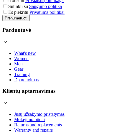
Nõustun
Privaatsuspoliitikaga
Sutinku su
Saugumo politika
Es piekrītu
Privātuma politikai
Prenumeruoti
Parduotuvė
What's new
Women
Men
Gear
Training
Išpardavimas
Klientų aptarnavimas
Jūsų užsakymo pristatymas
Mokėjimo būdai
Returns and replacements
Warranty and repairs