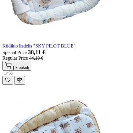
Kūdikio lizdelis "SKY PILOT BLUE"
38,11 €
Special Price
Regular Price
44,10 €
Į krepšelį
-14%