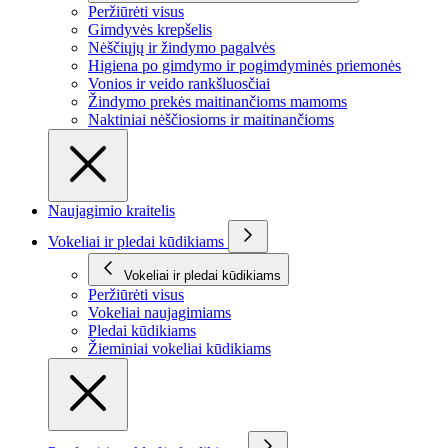
Peržiūrėti visus
Gimdyvės krepšelis
Nėščiųjų ir žindymo pagalvės
Higiena po gimdymo ir pogimdyminės priemonės
Vonios ir veido rankšluosčiai
Žindymo prekės maitinančioms mamoms
Naktiniai nėščiosioms ir maitinančioms
Naujagimio kraitelis
Vokeliai ir pledai kūdikiams
Vokeliai ir pledai kūdikiams
Peržiūrėti visus
Vokeliai naujagimiams
Pledai kūdikiams
Žieminiai vokeliai kūdikiams