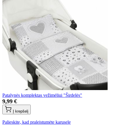
Patalynės komplektas vežimėliui "Širdelės"
9,99 €
Į krepšelį
Palieskite, kad praleistumėte karuselę