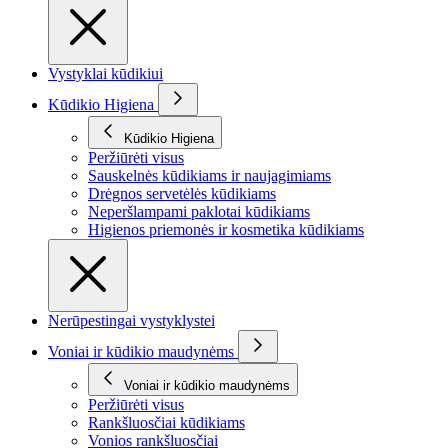
Vystyklai kūdikiui
Kūdikio Higiena
Kūdikio Higiena
Peržiūrėti visus
Sauskelnės kūdikiams ir naujagimiams
Drėgnos servetėlės kūdikiams
Neperšlampami paklotai kūdikiams
Higienos priemonės ir kosmetika kūdikiams
Nerūpestingai vystyklystei
Voniai ir kūdikio maudynėms
Voniai ir kūdikio maudynėms
Peržiūrėti visus
Rankšluosčiai kūdikiams
Vonios rankšluosčiai