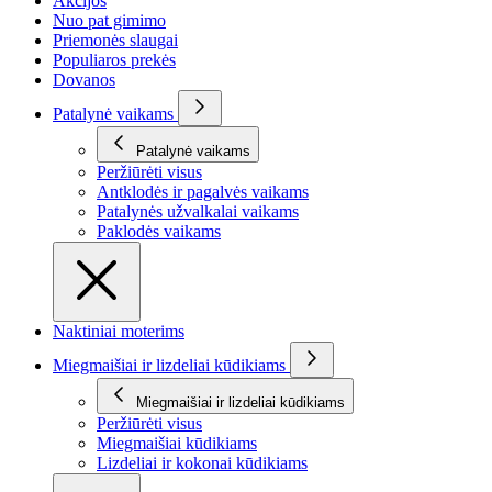
Akcijos
Nuo pat gimimo
Priemonės slaugai
Populiaros prekės
Dovanos
Patalynė vaikams
Patalynė vaikams
Peržiūrėti visus
Antklodės ir pagalvės vaikams
Patalynės užvalkalai vaikams
Paklodės vaikams
Naktiniai moterims
Miegmaišiai ir lizdeliai kūdikiams
Miegmaišiai ir lizdeliai kūdikiams
Peržiūrėti visus
Miegmaišiai kūdikiams
Lizdeliai ir kokonai kūdikiams