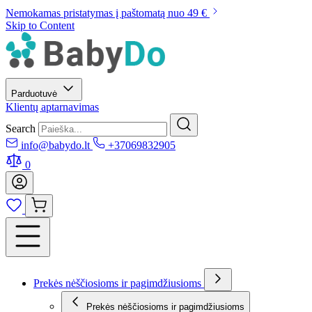
Nemokamas pristatymas į paštomatą nuo 49 €
Skip to Content
Parduotuvė
Klientų aptarnavimas
Search
info@babydo.lt
+37069832905
0
Prekės nėščiosioms ir pagimdžiusioms
Prekės nėščiosioms ir pagimdžiusioms