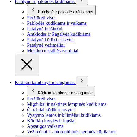
Patalynė ir paklodės kūdikiams
Patalynė ir paklodės kūdikiams
Peržiūrėti visus
Paklodės kūdikiams ir vaikams
Patalynė lopšiukui
Antklodės ir Pagalvės kūdikiams
Patalynė kūdikio lovytei
Patalynė vežimėliui
Muslino tekstillės gaminiai
Kūdikio kambarys ir saugumas
Kūdikio kambarys ir saugumas
Peržiūrėti visus
Migdukai ir naktinės lemputės kūdikiams
Čiužiniai kūdikio lovytei
Vystymo lentos ir kilimėliai kūdikiams
Kūdikių lovytės ir lopšiai
Apsaugos vaikams
Vežimėliai ir automobilinės kėdutės kūdikiams