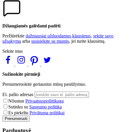
Džiaugiamės galėdami padėti
Peržiūrėkite
dažniausiai užduodamus klausimus
,
sekite savo
užsakymą
arba
susisiekite su mumis
, jei turite klausimų.
Sekite mus
Sužinokite pirmieji
Prenumeruokite geriausius mūsų pasiūlymus.
El. pašto adresas
Nõustun
Privaatsuspoliitikaga
Sutinku su
Saugumo politika
Es piekrītu
Privātuma politikai
Prenumeruoti
Parduotuvė