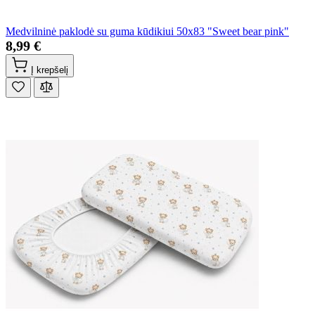
Medvilninė paklodė su guma kūdikiui 50x83 "Sweet bear pink"
8,99 €
Į krepšelį