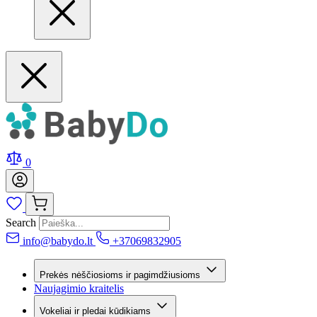
0
Search
info@babydo.lt
+37069832905
Prekės nėščiosioms ir pagimdžiusioms
Naujagimio kraitelis
Vokeliai ir pledai kūdikiams