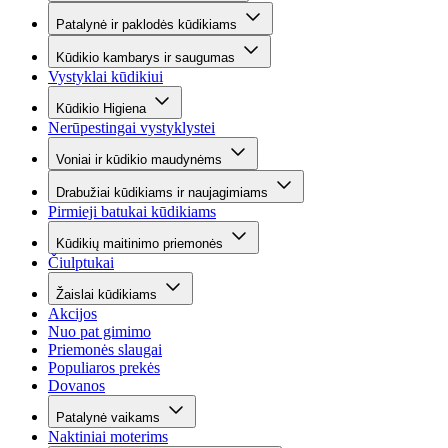
Patalynė ir paklodės kūdikiams
Kūdikio kambarys ir saugumas
Vystyklai kūdikiui
Kūdikio Higiena
Nerūpestingai vystyklystei
Voniai ir kūdikio maudynėms
Drabužiai kūdikiams ir naujagimiams
Pirmieji batukai kūdikiams
Kūdikių maitinimo priemonės
Čiulptukai
Žaislai kūdikiams
Akcijos
Nuo pat gimimo
Priemonės slaugai
Populiaros prekės
Dovanos
Patalynė vaikams
Naktiniai moterims