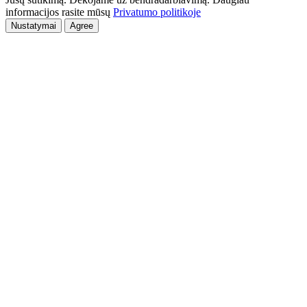
informacijos rasite mūsų
Privatumo politikoje
Nustatymai
Agree