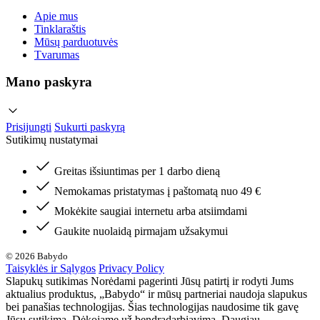
Apie mus
Tinklaraštis
Mūsų parduotuvės
Tvarumas
Mano paskyra
Prisijungti
Sukurti paskyrą
Sutikimų nustatymai
Greitas išsiuntimas per 1 darbo dieną
Nemokamas pristatymas į paštomatą nuo 49 €
Mokėkite saugiai internetu arba atsiimdami
Gaukite nuolaidą pirmajam užsakymui
© 2026 Babydo
Taisyklės ir Sąlygos
Privacy Policy
Slapukų sutikimas Norėdami pagerinti Jūsų patirtį ir rodyti Jums
aktualius produktus, „Babydo“ ir mūsų partneriai naudoja slapukus
bei panašias technologijas. Šias technologijas naudosime tik gavę
Jūsų sutikimą. Dėkojame už bendradarbiavimą. Daugiau