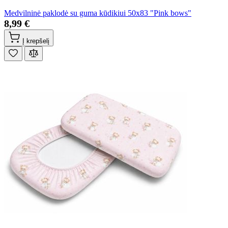
Medvilninė paklodė su guma kūdikiui 50x83 "Pink bows"
8,99 €
Į krepšelį