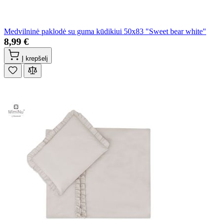
Medvilninė paklodė su guma kūdikiui 50x83 "Sweet bear white"
8,99 €
Į krepšelį