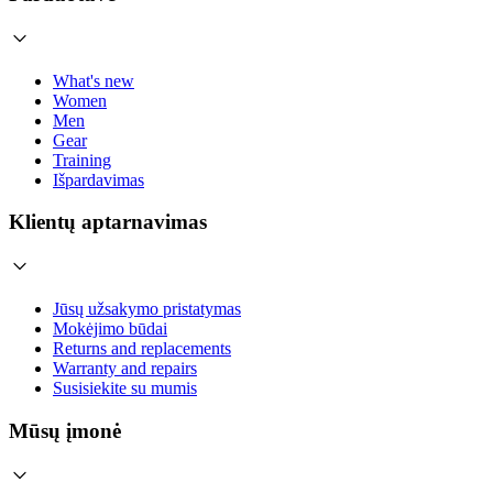
What's new
Women
Men
Gear
Training
Išpardavimas
Klientų aptarnavimas
Jūsų užsakymo pristatymas
Mokėjimo būdai
Returns and replacements
Warranty and repairs
Susisiekite su mumis
Mūsų įmonė