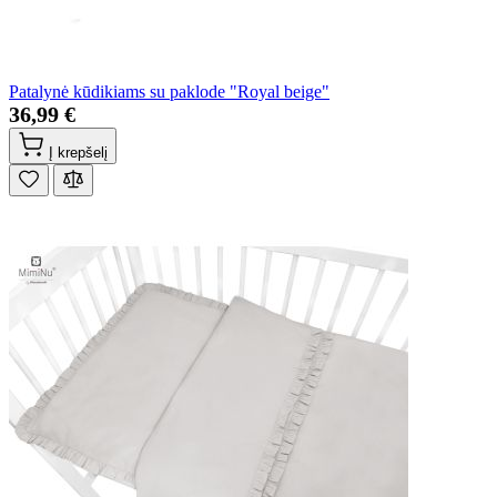
Patalynė kūdikiams su paklode "Royal beige"
36,99 €
Į krepšelį