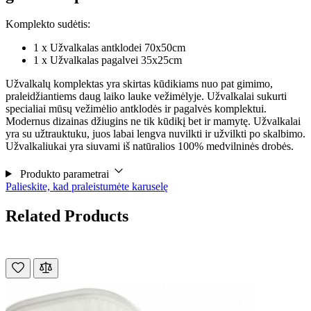
Komplekto sudėtis:
1 x Užvalkalas antklodei 70x50cm
1 x Užvalkalas pagalvei 35x25cm
Užvalkalų komplektas yra skirtas kūdikiams nuo pat gimimo,
praleidžiantiems daug laiko lauke vežimėlyje. Užvalkalai sukurti
specialiai mūsų vežimėlio antklodės ir pagalvės komplektui.
Modernus dizainas džiugins ne tik kūdikį bet ir mamytę. Užvalkalai
yra su užtrauktuku, juos labai lengva nuvilkti ir užvilkti po skalbimo.
Užvalkaliukai yra siuvami iš natūralios 100% medvilninės drobės.
Produkto parametrai
Palieskite, kad praleistumėte karuselę
Related Products