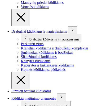
Maudynių priedai kūdikiams
Vonelės kūdikiams
Drabužiai kūdikiams ir naujagimiams
Drabužiai kūdikiams ir naujagimiams
Peržiūrėti visus
Kraiteliai kūdikiams ir drabužėlių komplektai
Smėlinukai kūdikiams ir bodžiukai
Šliaužtinukai kūdikiams
Kelnytės kūdikiams
Kepurytės ir kaklaskarės kūdikiams
Kojinės kūdikiams, pėdkelnės
Pirmieji batukai kūdikiams
Kūdikių maitinimo priemonės