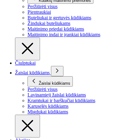
Kūdikių maitinimo priemonės
Peržiūrėti visus
Pientraukiai
Buteliukai ir gertuvės kūdikiams
Žindukai buteliukams
Maitinimo priedai kūdikiams
Maitinimo indai ir įrankiai kūdikiams
Čiulptukai
Žaislai kūdikiams
Žaislai kūdikiams
Peržiūrėti visus
Lavinamieji žaislai kūdikiams
Kramtukai ir barškučiai kūdikiams
Karuselės kūdikiams
Migdukai kūdikiams