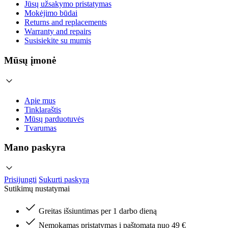
Jūsų užsakymo pristatymas
Mokėjimo būdai
Returns and replacements
Warranty and repairs
Susisiekite su mumis
Mūsų įmonė
Apie mus
Tinklaraštis
Mūsų parduotuvės
Tvarumas
Mano paskyra
Prisijungti
Sukurti paskyrą
Sutikimų nustatymai
Greitas išsiuntimas per 1 darbo dieną
Nemokamas pristatymas į paštomatą nuo 49 €