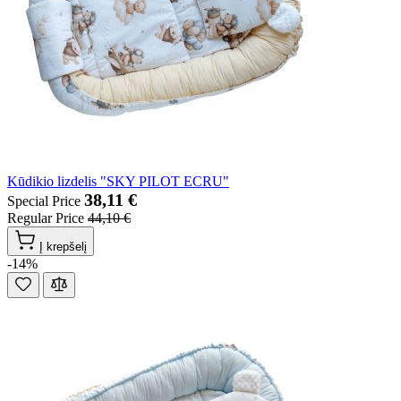
Kūdikio lizdelis "SKY PILOT ECRU"
38,11 €
Special Price
Regular Price
44,10 €
Į krepšelį
-14%