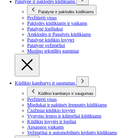
Patalynė ir paklodės kūdikiams
Patalynė ir paklodės kūdikiams
Peržiūrėti visus
Paklodės kūdikiams ir vaikams
Patalynė lopšiukui
Antklodės ir Pagalvės kūdikiams
Patalynė kūdikio lovytei
Patalynė vežimėliui
Muslino tekstillės gaminiai
Kūdikio kambarys ir saugumas
Kūdikio kambarys ir saugumas
Peržiūrėti visus
Migdukai ir naktinės lemputės kūdikiams
Čiužiniai kūdikio lovytei
Vystymo lentos ir kilimėliai kūdikiams
Kūdikių lovytės ir lopšiai
Apsaugos vaikams
Vežimėliai ir automobilinės kėdutės kūdikiams