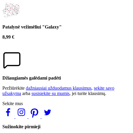
Patalynė vežimėliui "Galaxy"
8,99 €
Džiaugiamės galėdami padėti
Peržiūrėkite
dažniausiai užduodamus klausimus
,
sekite savo
užsakymą
arba
susisiekite su mumis
, jei turite klausimų.
Sekite mus
Sužinokite pirmieji