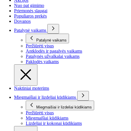
Akcijos
Nuo pat gimimo
Priemonės slaugai
Populiaros prekės
Dovanos
Patalynė vaikams
Patalynė vaikams
Peržiūrėti visus
Antklodės ir pagalvės vaikams
Patalynės užvalkalai vaikams
Paklodės vaikams
Naktiniai moterims
Miegmaišiai ir lizdeliai kūdikiams
Miegmaišiai ir lizdeliai kūdikiams
Peržiūrėti visus
Miegmaišiai kūdikiams
Lizdeliai ir kokonai kūdikiams