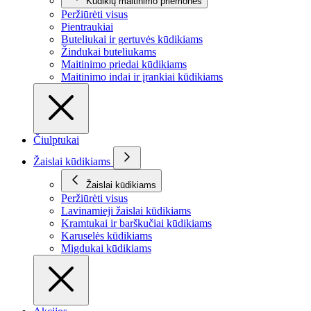
Kūdikių maitinimo priemonės
Peržiūrėti visus
Pientraukiai
Buteliukai ir gertuvės kūdikiams
Žindukai buteliukams
Maitinimo priedai kūdikiams
Maitinimo indai ir įrankiai kūdikiams
Čiulptukai
Žaislai kūdikiams
Žaislai kūdikiams
Peržiūrėti visus
Lavinamieji žaislai kūdikiams
Kramtukai ir barškučiai kūdikiams
Karuselės kūdikiams
Migdukai kūdikiams