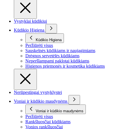
Vystyklai kūdikiui
Kūdikio Higiena
Kūdikio Higiena
Peržiūrėti visus
Sauskelnės kūdikiams ir naujagimiams
Drėgnos servetėlės kūdikiams
Neperšlampami paklotai kūdikiams
Higienos priemonės ir kosmetika kūdikiams
Nerūpestingai vystyklystei
Voniai ir kūdikio maudynėms
Voniai ir kūdikio maudynėms
Peržiūrėti visus
Rankšluosčiai kūdikiams
Vonios rankšluosčiai