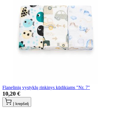
Flanelinių vystyklų rinkinys kūdikiams "Nr. 7"
10,20 €
Į krepšelį