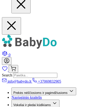
0
Search
info@babydo.lt
+37069832905
Prekės nėščiosioms ir pagimdžiusioms
Naujagimio kraitelis
Vokeliai ir pledai kūdikiams