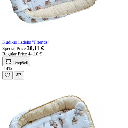
Kūdikio lizdelis "Friends"
38,11 €
Special Price
Regular Price
44,10 €
Į krepšelį
-14%