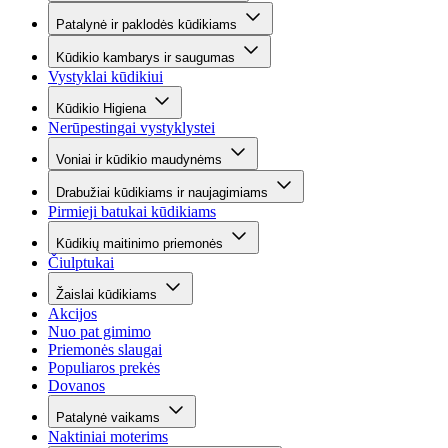
Patalynė ir paklodės kūdikiams
Kūdikio kambarys ir saugumas
Vystyklai kūdikiui
Kūdikio Higiena
Nerūpestingai vystyklystei
Voniai ir kūdikio maudynėms
Drabužiai kūdikiams ir naujagimiams
Pirmieji batukai kūdikiams
Kūdikių maitinimo priemonės
Čiulptukai
Žaislai kūdikiams
Akcijos
Nuo pat gimimo
Priemonės slaugai
Populiaros prekės
Dovanos
Patalynė vaikams
Naktiniai moterims