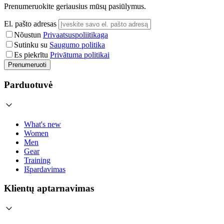
Prenumeruokite geriausius mūsų pasiūlymus.
El. pašto adresas
Nõustun
Privaatsuspoliitikaga
Sutinku su
Saugumo politika
Es piekrītu
Privātuma politikai
Prenumeruoti
Parduotuvė
What's new
Women
Men
Gear
Training
Išpardavimas
Klientų aptarnavimas