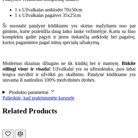
1 x Užvalkalas antklodei 70x50cm
1 x Užvalkalas pagalvei 35x25cm
Ši nuostabi patalynė kūdikiams yra skirtas mažyliams nuo pat
gimimo, kurie praleidžia daug laiko lauke vežimėlyje. Kartu su šiuo
komplektu galite įsigyti ir jiems tinkančią antklodę bei pagalvę,
kurios pagamintos pagal mūsų specialų užsakymą.
Modernus dizainas džiugins ne tik kūdikį bet ir mamytę.
Būkite
stilingi visur ir visada!
Užvalkalai yra su užtrauktuku, juos labai
lengva nuvilkti ir užvilkti po skalbimo. Patalynė kūdikiams yra
siuvama iš natūralios 100% medvilninės drobės.
Produkto parametrai
Palieskite, kad praleistumėte karuselę
Related Products