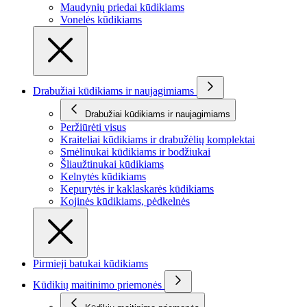
Maudynių priedai kūdikiams
Vonelės kūdikiams
Drabužiai kūdikiams ir naujagimiams
Drabužiai kūdikiams ir naujagimiams
Peržiūrėti visus
Kraiteliai kūdikiams ir drabužėlių komplektai
Smėlinukai kūdikiams ir bodžiukai
Šliaužtinukai kūdikiams
Kelnytės kūdikiams
Kepurytės ir kaklaskarės kūdikiams
Kojinės kūdikiams, pėdkelnės
Pirmieji batukai kūdikiams
Kūdikių maitinimo priemonės