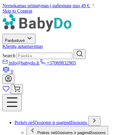
Nemokamas pristatymas į paštomatą nuo 49 €
Skip to Content
Parduotuvė
Klientų aptarnavimas
Search
info@babydo.lt
+37069832905
0
Prekės nėščiosioms ir pagimdžiusioms
Prekės nėščiosioms ir pagimdžiusioms