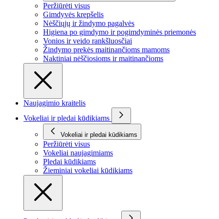
Peržiūrėti visus
Gimdyvės krepšelis
Nėščiųjų ir žindymo pagalvės
Higiena po gimdymo ir pogimdyminės priemonės
Vonios ir veido rankšluosčiai
Žindymo prekės maitinančioms mamoms
Naktiniai nėščiosioms ir maitinančioms
Naujagimio kraitelis
Vokeliai ir pledai kūdikiams
Vokeliai ir pledai kūdikiams
Peržiūrėti visus
Vokeliai naujagimiams
Pledai kūdikiams
Žieminiai vokeliai kūdikiams