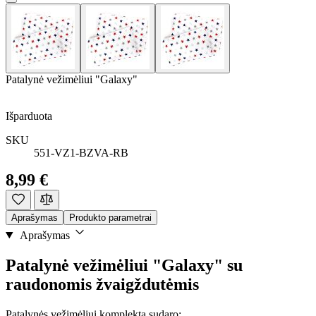
Patalynė vežimėliui "Galaxy"
Išparduota
SKU
551-VZ1-BZVA-RB
8,99 €
Aprašymas
Produkto parametrai
Aprašymas
Patalynė vežimėliui "Galaxy" su
raudonomis žvaigždutėmis
Patalynės vežimėliui komplektą sudaro: