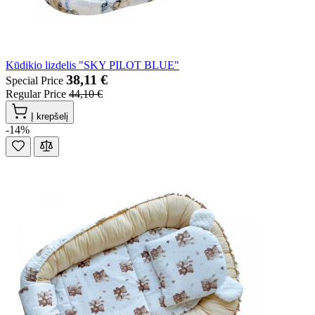
Kūdikio lizdelis "SKY PILOT BLUE"
38,11 €
Special Price
Regular Price
44,10 €
Į krepšelį
-14%