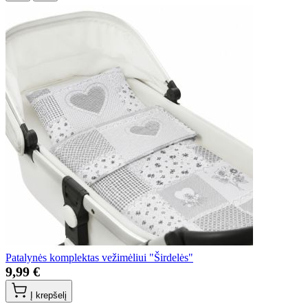
Patalynės komplektas vežimėliui "Širdelės"
9,99 €
Į krepšelį