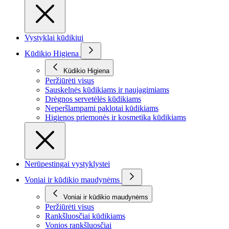
Vystyklai kūdikiui
Kūdikio Higiena
Kūdikio Higiena
Peržiūrėti visus
Sauskelnės kūdikiams ir naujagimiams
Drėgnos servetėlės kūdikiams
Neperšlampami paklotai kūdikiams
Higienos priemonės ir kosmetika kūdikiams
Nerūpestingai vystyklystei
Voniai ir kūdikio maudynėms
Voniai ir kūdikio maudynėms
Peržiūrėti visus
Rankšluosčiai kūdikiams
Vonios rankšluosčiai