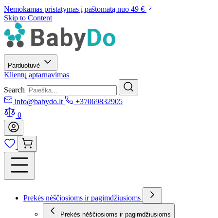
Nemokamas pristatymas į paštomatą nuo 49 €
Skip to Content
Parduotuvė
Klientų aptarnavimas
Search
info@babydo.lt
+37069832905
0
Prekės nėščiosioms ir pagimdžiusioms
Prekės nėščiosioms ir pagimdžiusioms