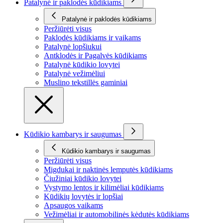
Patalynė ir paklodės kūdikiams
Patalynė ir paklodės kūdikiams
Peržiūrėti visus
Paklodės kūdikiams ir vaikams
Patalynė lopšiukui
Antklodės ir Pagalvės kūdikiams
Patalynė kūdikio lovytei
Patalynė vežimėliui
Muslino tekstillės gaminiai
Kūdikio kambarys ir saugumas
Kūdikio kambarys ir saugumas
Peržiūrėti visus
Migdukai ir naktinės lemputės kūdikiams
Čiužiniai kūdikio lovytei
Vystymo lentos ir kilimėliai kūdikiams
Kūdikių lovytės ir lopšiai
Apsaugos vaikams
Vežimėliai ir automobilinės kėdutės kūdikiams