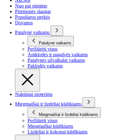
Akcijos
Nuo pat gimimo
Priemonės slaugai
Populiaros prekės
Dovanos
Patalynė vaikams
Patalynė vaikams
Peržiūrėti visus
Antklodės ir pagalvės vaikams
Patalynės užvalkalai vaikams
Paklodės vaikams
Naktiniai moterims
Miegmaišiai ir lizdeliai kūdikiams
Miegmaišiai ir lizdeliai kūdikiams
Peržiūrėti visus
Miegmaišiai kūdikiams
Lizdeliai ir kokonai kūdikiams