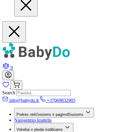
0
Search
info@babydo.lt
+37069832905
Prekės nėščiosioms ir pagimdžiusioms
Naujagimio kraitelis
Vokeliai ir pledai kūdikiams