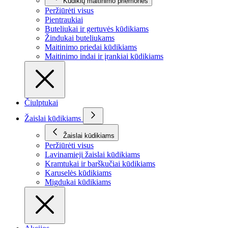
Kūdikių maitinimo priemonės
Peržiūrėti visus
Pientraukiai
Buteliukai ir gertuvės kūdikiams
Žindukai buteliukams
Maitinimo priedai kūdikiams
Maitinimo indai ir įrankiai kūdikiams
Čiulptukai
Žaislai kūdikiams
Žaislai kūdikiams
Peržiūrėti visus
Lavinamieji žaislai kūdikiams
Kramtukai ir barškučiai kūdikiams
Karuselės kūdikiams
Migdukai kūdikiams