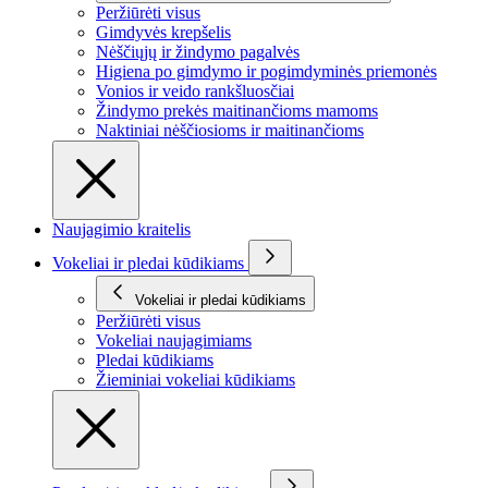
Peržiūrėti visus
Gimdyvės krepšelis
Nėščiųjų ir žindymo pagalvės
Higiena po gimdymo ir pogimdyminės priemonės
Vonios ir veido rankšluosčiai
Žindymo prekės maitinančioms mamoms
Naktiniai nėščiosioms ir maitinančioms
Naujagimio kraitelis
Vokeliai ir pledai kūdikiams
Vokeliai ir pledai kūdikiams
Peržiūrėti visus
Vokeliai naujagimiams
Pledai kūdikiams
Žieminiai vokeliai kūdikiams