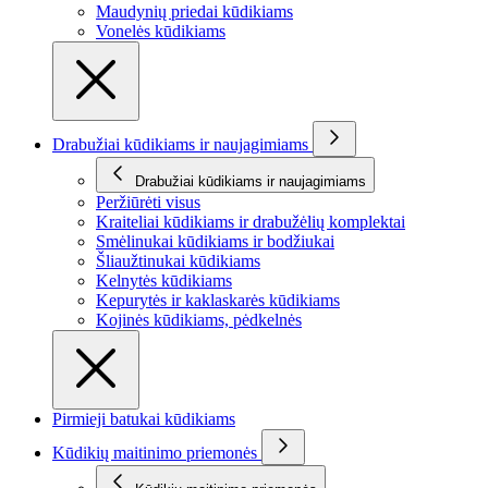
Maudynių priedai kūdikiams
Vonelės kūdikiams
Drabužiai kūdikiams ir naujagimiams
Drabužiai kūdikiams ir naujagimiams
Peržiūrėti visus
Kraiteliai kūdikiams ir drabužėlių komplektai
Smėlinukai kūdikiams ir bodžiukai
Šliaužtinukai kūdikiams
Kelnytės kūdikiams
Kepurytės ir kaklaskarės kūdikiams
Kojinės kūdikiams, pėdkelnės
Pirmieji batukai kūdikiams
Kūdikių maitinimo priemonės