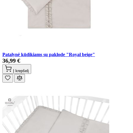
Patalynė kūdikiams su paklode "Royal beige"
36,99 €
Į krepšelį