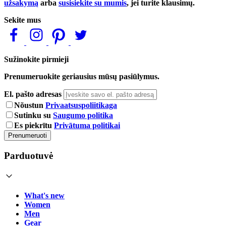
užsakymą
arba
susisiekite su mumis
, jei turite klausimų.
Sekite mus
Sužinokite pirmieji
Prenumeruokite geriausius mūsų pasiūlymus.
El. pašto adresas
Nõustun
Privaatsuspoliitikaga
Sutinku su
Saugumo politika
Es piekrītu
Privātuma politikai
Prenumeruoti
Parduotuvė
What's new
Women
Men
Gear