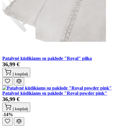
Patalynė kūdikiams su paklode "Royal" pilka
36,99 €
Į krepšelį
Patalynė kūdikiams su paklode "Royal powder pink"
36,99 €
Į krepšelį
-14%