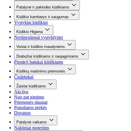
Patalynė ir paklodės kūdikiams
Kūdikio kambarys ir saugumas
Vystyklai kūdikiui
Kūdikio Higiena
Nerūpestingai vystyklystei
Voniai ir kūdikio maudynėms
Drabužiai kūdikiams ir naujagimiams
Pirmieji batukai kūdikiams
Kūdikių maitinimo priemonės
Čiulptukai
Žaislai kūdikiams
Akcijos
Nuo pat gimimo
Priemonės slaugai
Populiaros prekės
Dovanos
Patalynė vaikams
Naktiniai moterims