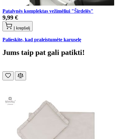
Patalynės komplektas vežimėliui "Širdelės"
9,99 €
Į krepšelį
Palieskite, kad praleistumėte karuselę
Jums taip pat gali patikti!