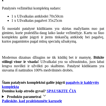
Patalynės vežimėliui komplektą sudaro:
1 x Užvalkalas antklodei 70x50cm
1 x Užvalkalas pagalvei 35x25cm
Ši nuostabi patalynė kūdikiams yra skirtas mažyliams nuo pat
gimimo, kurie praleidžia daug laiko lauke vežimėlyje. Kartu su šiuo
komplektu galite įsigyti ir jiems tinkančią antklodę bei pagalvę,
kurios pagamintos pagal mūsų specialų užsakymą.
Modernus dizainas džiugins ne tik kūdikį bet ir mamytę.
Būkite
stilingi visur ir visada!
Užvalkalai yra su užtrauktuku, juos labai
lengva nuvilkti ir užvilkti po skalbimo. Patalynė kūdikiams yra
siuvama iš natūralios 100% medvilninės drobės.
Šiam patalynės komplektui galite įsigyti
pagalvės ir kaldrytės
komplektą
Domina kaip atrodo gyvai?
SPAUSKITE ČIA
Produkto parametrai
Palieskite, kad praleistumėte karuselę