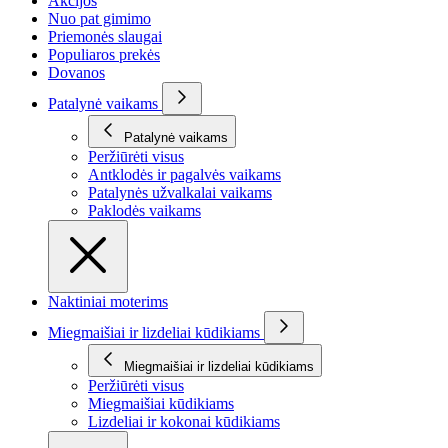
Akcijos
Nuo pat gimimo
Priemonės slaugai
Populiaros prekės
Dovanos
Patalynė vaikams
Patalynė vaikams
Peržiūrėti visus
Antklodės ir pagalvės vaikams
Patalynės užvalkalai vaikams
Paklodės vaikams
Naktiniai moterims
Miegmaišiai ir lizdeliai kūdikiams
Miegmaišiai ir lizdeliai kūdikiams
Peržiūrėti visus
Miegmaišiai kūdikiams
Lizdeliai ir kokonai kūdikiams