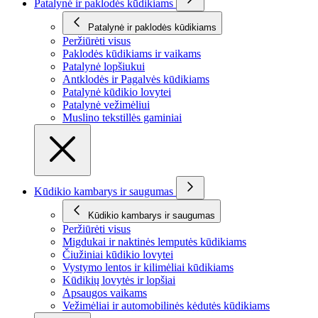
Patalynė ir paklodės kūdikiams
Patalynė ir paklodės kūdikiams
Peržiūrėti visus
Paklodės kūdikiams ir vaikams
Patalynė lopšiukui
Antklodės ir Pagalvės kūdikiams
Patalynė kūdikio lovytei
Patalynė vežimėliui
Muslino tekstillės gaminiai
Kūdikio kambarys ir saugumas
Kūdikio kambarys ir saugumas
Peržiūrėti visus
Migdukai ir naktinės lemputės kūdikiams
Čiužiniai kūdikio lovytei
Vystymo lentos ir kilimėliai kūdikiams
Kūdikių lovytės ir lopšiai
Apsaugos vaikams
Vežimėliai ir automobilinės kėdutės kūdikiams