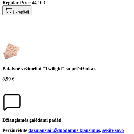
Regular Price
44,10 €
Į krepšelį
Patalynė vežimėliui "Twilight" su pelėdžiukais
8,99 €
Džiaugiamės galėdami padėti
Peržiūrėkite
dažniausiai užduodamus klausimus
,
sekite savo