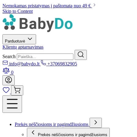
Nemokamas pristatymas į paštomatą nuo 49 €
Skip to Content
Parduotuvė
Klientų aptarnavimas
Search
info@babydo.lt
+37069832905
0
Prekės nėščiosioms ir pagimdžiusioms
Prekės nėščiosioms ir pagimdžiusioms