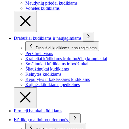
Maudynių priedai kūdikiams
Vonelės kūdikiams
Drabužiai kūdikiams ir naujagimiams
Drabužiai kūdikiams ir naujagimiams
Peržiūrėti visus
Kraiteliai kūdikiams ir drabužėlių komplektai
Smėlinukai kūdikiams ir bodžiukai
Šliaužtinukai kūdikiams
Kelnytės kūdikiams
Kepurytės ir kaklaskarės kūdikiams
Kojinės kūdikiams, pėdkelnės
Pirmieji batukai kūdikiams
Kūdikių maitinimo priemonės