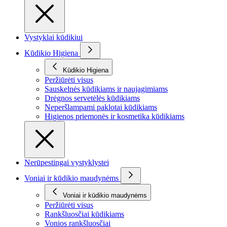
Vystyklai kūdikiui
Kūdikio Higiena
Kūdikio Higiena
Peržiūrėti visus
Sauskelnės kūdikiams ir naujagimiams
Drėgnos servetėlės kūdikiams
Neperšlampami paklotai kūdikiams
Higienos priemonės ir kosmetika kūdikiams
Nerūpestingai vystyklystei
Voniai ir kūdikio maudynėms
Voniai ir kūdikio maudynėms
Peržiūrėti visus
Rankšluosčiai kūdikiams
Vonios rankšluosčiai