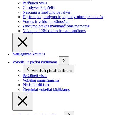
Peržiūrėti visus
Gimdyvės krepšelis
Nėščiųjų ir žindymo pagalvės
Higiena po gimdymo ir pogimdyminės priemonės
Vonios ir veido rankšluosčiai
Žindymo prekės maitinančioms mamoms
Naktiniai nėščiosioms ir maitinančioms
Naujagimio kraitelis
Vokeliai ir pledai kūdikiams
Vokeliai ir pledai kūdikiams
Peržiūrėti visus
Vokeliai naujagimiams
Pledai kūdikiams
Žieminiai vokeliai kūdikiams