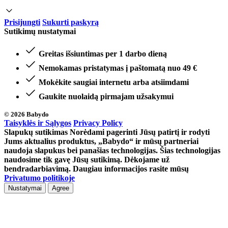
Prisijungti
Sukurti paskyrą
Sutikimų nustatymai
Greitas išsiuntimas per 1 darbo dieną
Nemokamas pristatymas į paštomatą nuo 49 €
Mokėkite saugiai internetu arba atsiimdami
Gaukite nuolaidą pirmajam užsakymui
© 2026 Babydo
Taisyklės ir Sąlygos
Privacy Policy
Slapukų sutikimas Norėdami pagerinti Jūsų patirtį ir rodyti
Jums aktualius produktus, „Babydo“ ir mūsų partneriai
naudoja slapukus bei panašias technologijas. Šias technologijas
naudosime tik gavę Jūsų sutikimą. Dėkojame už
bendradarbiavimą. Daugiau informacijos rasite mūsų
Privatumo politikoje
Nustatymai
Agree