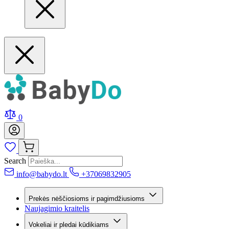
0
Search
info@babydo.lt
+37069832905
Prekės nėščiosioms ir pagimdžiusioms
Naujagimio kraitelis
Vokeliai ir pledai kūdikiams