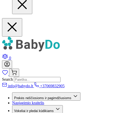
0
Search
info@babydo.lt
+37069832905
Prekės nėščiosioms ir pagimdžiusioms
Naujagimio kraitelis
Vokeliai ir pledai kūdikiams