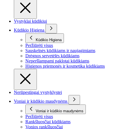
Vystyklai kūdikiui
Kūdikio Higiena
Kūdikio Higiena
Peržiūrėti visus
Sauskelnės kūdikiams ir naujagimiams
Drėgnos servetėlės kūdikiams
Neperšlampami paklotai kūdikiams
Higienos priemonės ir kosmetika kūdikiams
Nerūpestingai vystyklystei
Voniai ir kūdikio maudynėms
Voniai ir kūdikio maudynėms
Peržiūrėti visus
Rankšluosčiai kūdikiams
Vonios rankšluosčiai