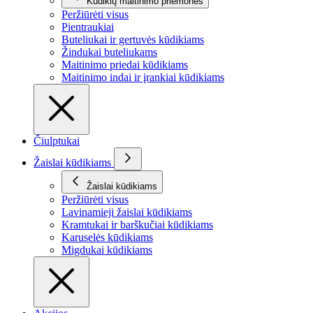
Kūdikių maitinimo priemonės
Peržiūrėti visus
Pientraukiai
Buteliukai ir gertuvės kūdikiams
Žindukai buteliukams
Maitinimo priedai kūdikiams
Maitinimo indai ir įrankiai kūdikiams
Čiulptukai
Žaislai kūdikiams
Žaislai kūdikiams
Peržiūrėti visus
Lavinamieji žaislai kūdikiams
Kramtukai ir barškučiai kūdikiams
Karuselės kūdikiams
Migdukai kūdikiams