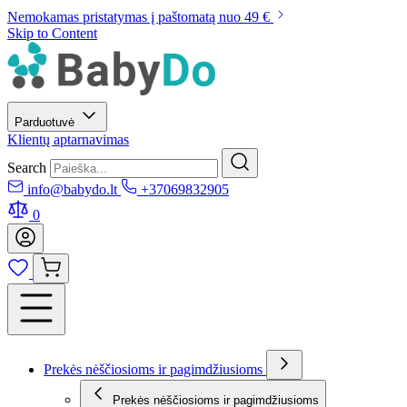
Nemokamas pristatymas į paštomatą nuo 49 €
Skip to Content
Parduotuvė
Klientų aptarnavimas
Search
info@babydo.lt
+37069832905
0
Prekės nėščiosioms ir pagimdžiusioms
Prekės nėščiosioms ir pagimdžiusioms