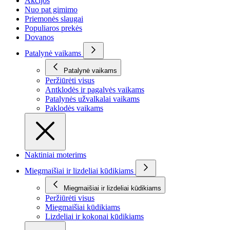
Akcijos
Nuo pat gimimo
Priemonės slaugai
Populiaros prekės
Dovanos
Patalynė vaikams
Patalynė vaikams
Peržiūrėti visus
Antklodės ir pagalvės vaikams
Patalynės užvalkalai vaikams
Paklodės vaikams
Naktiniai moterims
Miegmaišiai ir lizdeliai kūdikiams
Miegmaišiai ir lizdeliai kūdikiams
Peržiūrėti visus
Miegmaišiai kūdikiams
Lizdeliai ir kokonai kūdikiams