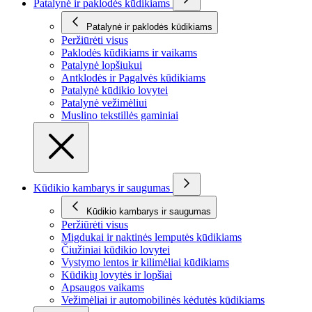
Patalynė ir paklodės kūdikiams
Patalynė ir paklodės kūdikiams
Peržiūrėti visus
Paklodės kūdikiams ir vaikams
Patalynė lopšiukui
Antklodės ir Pagalvės kūdikiams
Patalynė kūdikio lovytei
Patalynė vežimėliui
Muslino tekstillės gaminiai
Kūdikio kambarys ir saugumas
Kūdikio kambarys ir saugumas
Peržiūrėti visus
Migdukai ir naktinės lemputės kūdikiams
Čiužiniai kūdikio lovytei
Vystymo lentos ir kilimėliai kūdikiams
Kūdikių lovytės ir lopšiai
Apsaugos vaikams
Vežimėliai ir automobilinės kėdutės kūdikiams