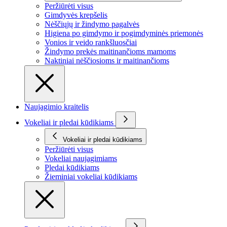
Peržiūrėti visus
Gimdyvės krepšelis
Nėščiųjų ir žindymo pagalvės
Higiena po gimdymo ir pogimdyminės priemonės
Vonios ir veido rankšluosčiai
Žindymo prekės maitinančioms mamoms
Naktiniai nėščiosioms ir maitinančioms
Naujagimio kraitelis
Vokeliai ir pledai kūdikiams
Vokeliai ir pledai kūdikiams
Peržiūrėti visus
Vokeliai naujagimiams
Pledai kūdikiams
Žieminiai vokeliai kūdikiams