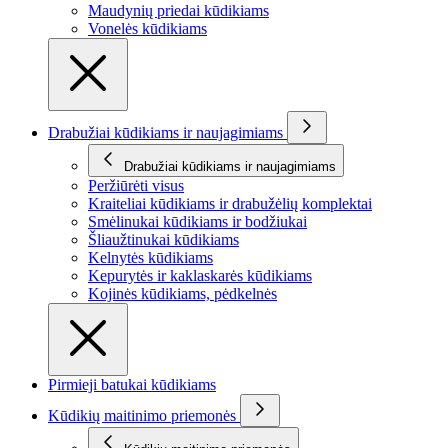
Maudynių priedai kūdikiams
Vonelės kūdikiams
Drabužiai kūdikiams ir naujagimiams
Drabužiai kūdikiams ir naujagimiams
Peržiūrėti visus
Kraiteliai kūdikiams ir drabužėlių komplektai
Smėlinukai kūdikiams ir bodžiukai
Šliaužtinukai kūdikiams
Kelnytės kūdikiams
Kepurytės ir kaklaskarės kūdikiams
Kojinės kūdikiams, pėdkelnės
Pirmieji batukai kūdikiams
Kūdikių maitinimo priemonės