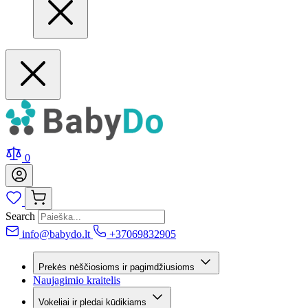
0
Search
info@babydo.lt
+37069832905
Prekės nėščiosioms ir pagimdžiusioms
Naujagimio kraitelis
Vokeliai ir pledai kūdikiams