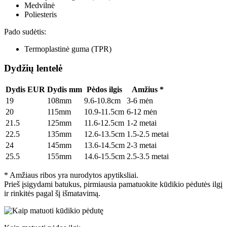
Medvilnė
Poliesteris
Pado sudėtis:
Termoplastinė guma (TPR)
Dydžių lentelė
Dydis EUR
Dydis mm
Pėdos ilgis
Amžius *
19
108mm
9.6-10.8cm
3-6 mėn
20
115mm
10.9-11.5cm
6-12 mėn
21.5
125mm
11.6-12.5cm
1-2 metai
22.5
135mm
12.6-13.5cm
1.5-2.5 metai
24
145mm
13.6-14.5cm
2-3 metai
25.5
155mm
14.6-15.5cm
2.5-3.5 metai
* Amžiaus ribos yra nurodytos apytiksliai.
Prieš įsigydami batukus, pirmiausia pamatuokite kūdikio pėdutės ilgį
ir rinkitės pagal šį išmatavimą.