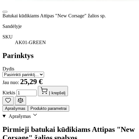
Batukai kūdikiams Attipas "New Corsage" žalios sp.
Sandėlyje
SKU
AK01-GREEN
Parinktys
Dydis
25,29 €
Jau nuo:
Kiekis
Į krepšelį
Aprašymas
Produkto parametrai
Aprašymas
Pirmieji batukai kūdikiams Attipas "New
Corsage" žalios spalvos