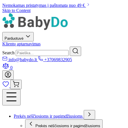
Nemokamas pristatymas į paštomatą nuo 49 €
Skip to Content
Parduotuvė
Klientų aptarnavimas
Search
info@babydo.lt
+37069832905
0
Prekės nėščiosioms ir pagimdžiusioms
Prekės nėščiosioms ir pagimdžiusioms