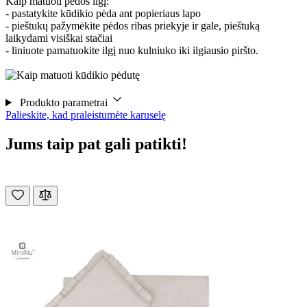
Kaip matuoti pėdos ilgį:
- pastatykite kūdikio pėda ant popieriaus lapo
- pieštukų pažymėkite pėdos ribas priekyje ir gale, pieštuką
laikydami visiškai stačiai
- liniuote pamatuokite ilgį nuo kulniuko iki ilgiausio piršto.
Produkto parametrai
Palieskite, kad praleistumėte karuselę
Jums taip pat gali patikti!