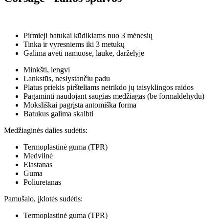
Pirmieji batukai kūdikiams nuo 3 mėnesių
Tinka ir vyresniems iki 3 metukų
Galima avėti namuose, lauke, darželyje
Minkšti, lengvi
Lankstūs, neslystančiu padu
Platus priekis piršteliams netrikdo jų taisyklingos raidos
Pagaminti naudojant saugias medžiagas (be formaldehydu)
Moksliškai pagrįsta antomiška forma
Batukus galima skalbti
Medžiaginės dalies sudėtis:
Termoplastinė guma (TPR)
Medvilnė
Elastanas
Guma
Poliuretanas
Pamušalo, įklotės sudėtis:
Termoplastinė guma (TPR)