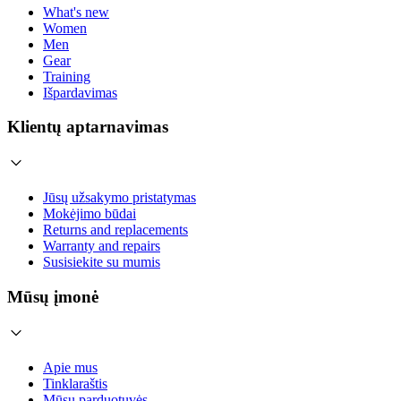
What's new
Women
Men
Gear
Training
Išpardavimas
Klientų aptarnavimas
Jūsų užsakymo pristatymas
Mokėjimo būdai
Returns and replacements
Warranty and repairs
Susisiekite su mumis
Mūsų įmonė
Apie mus
Tinklaraštis
Mūsų parduotuvės