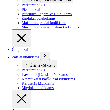
Kūdikių maitinimo priemonės
Peržiūrėti visus
Pientraukiai
Buteliukai ir gertuvės kūdikiams
Žindukai buteliukams
Maitinimo priedai kūdikiams
Maitinimo indai ir įrankiai kūdikiams
Čiulptukai
Žaislai kūdikiams
Žaislai kūdikiams
Peržiūrėti visus
Lavinamieji žaislai kūdikiams
Kramtukai ir barškučiai kūdikiams
Karuselės kūdikiams
Migdukai kūdikiams