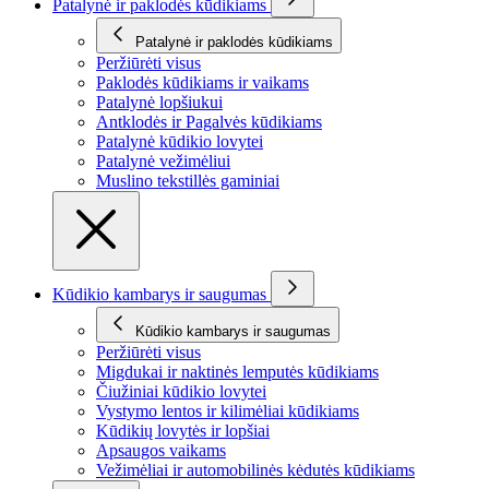
Patalynė ir paklodės kūdikiams
Patalynė ir paklodės kūdikiams
Peržiūrėti visus
Paklodės kūdikiams ir vaikams
Patalynė lopšiukui
Antklodės ir Pagalvės kūdikiams
Patalynė kūdikio lovytei
Patalynė vežimėliui
Muslino tekstillės gaminiai
Kūdikio kambarys ir saugumas
Kūdikio kambarys ir saugumas
Peržiūrėti visus
Migdukai ir naktinės lemputės kūdikiams
Čiužiniai kūdikio lovytei
Vystymo lentos ir kilimėliai kūdikiams
Kūdikių lovytės ir lopšiai
Apsaugos vaikams
Vežimėliai ir automobilinės kėdutės kūdikiams