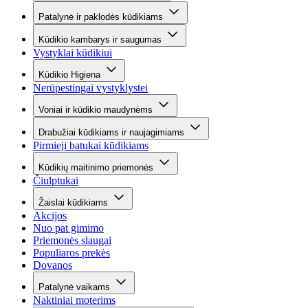
Patalynė ir paklodės kūdikiams
Kūdikio kambarys ir saugumas
Vystyklai kūdikiui
Kūdikio Higiena
Nerūpestingai vystyklystei
Voniai ir kūdikio maudynėms
Drabužiai kūdikiams ir naujagimiams
Pirmieji batukai kūdikiams
Kūdikių maitinimo priemonės
Čiulptukai
Žaislai kūdikiams
Akcijos
Nuo pat gimimo
Priemonės slaugai
Populiaros prekės
Dovanos
Patalynė vaikams
Naktiniai moterims