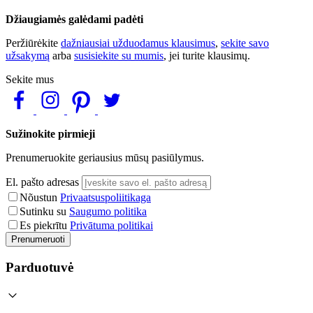
Džiaugiamės galėdami padėti
Peržiūrėkite
dažniausiai užduodamus klausimus
,
sekite savo
užsakymą
arba
susisiekite su mumis
, jei turite klausimų.
Sekite mus
Sužinokite pirmieji
Prenumeruokite geriausius mūsų pasiūlymus.
El. pašto adresas
Nõustun
Privaatsuspoliitikaga
Sutinku su
Saugumo politika
Es piekrītu
Privātuma politikai
Prenumeruoti
Parduotuvė