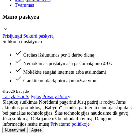
Tvarumas
Mano paskyra
Prisijungti
Sukurti paskyrą
Sutikimų nustatymai
Greitas išsiuntimas per 1 darbo dieną
Nemokamas pristatymas į paštomatą nuo 49 €
Mokėkite saugiai internetu arba atsiimdami
Gaukite nuolaidą pirmajam užsakymui
© 2026 Babydo
Taisyklės ir Sąlygos
Privacy Policy
Slapukų sutikimas Norėdami pagerinti Jūsų patirtį ir rodyti Jums
aktualius produktus, „Babydo“ ir mūsų partneriai naudoja slapukus
bei panašias technologijas. Šias technologijas naudosime tik gavę
Jūsų sutikimą. Dėkojame už bendradarbiavimą. Daugiau
informacijos rasite mūsų
Privatumo politikoje
Nustatymai
Agree