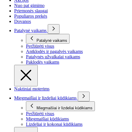
Akcijos
Nuo pat gimimo
Priemonės slaugai
Populiaros prekės
Dovanos
Patalynė vaikams
Patalynė vaikams
Peržiūrėti visus
Antklodės ir pagalvės vaikams
Patalynės užvalkalai vaikams
Paklodės vaikams
Naktiniai moterims
Miegmaišiai ir lizdeliai kūdikiams
Miegmaišiai ir lizdeliai kūdikiams
Peržiūrėti visus
Miegmaišiai kūdikiams
Lizdeliai ir kokonai kūdikiams