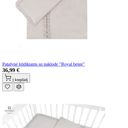
Patalynė kūdikiams su paklode "Royal beige"
36,99 €
Į krepšelį