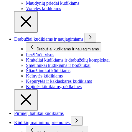
Maudynių priedai kūdikiams
Vonelės kūdikiams
Drabužiai kūdikiams ir naujagimiams
Drabužiai kūdikiams ir naujagimiams
Peržiūrėti visus
Kraiteliai kūdikiams ir drabužėlių komplektai
Smėlinukai kūdikiams ir bodžiukai
Šliaužtinukai kūdikiams
Kelnytės kūdikiams
Kepurytės ir kaklaskarės kūdikiams
Kojinės kūdikiams, pėdkelnės
Pirmieji batukai kūdikiams
Kūdikių maitinimo priemonės