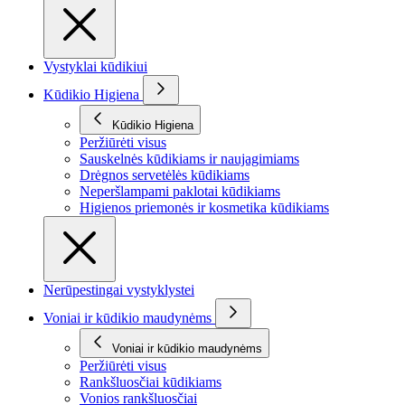
Vystyklai kūdikiui
Kūdikio Higiena
Kūdikio Higiena
Peržiūrėti visus
Sauskelnės kūdikiams ir naujagimiams
Drėgnos servetėlės kūdikiams
Neperšlampami paklotai kūdikiams
Higienos priemonės ir kosmetika kūdikiams
Nerūpestingai vystyklystei
Voniai ir kūdikio maudynėms
Voniai ir kūdikio maudynėms
Peržiūrėti visus
Rankšluosčiai kūdikiams
Vonios rankšluosčiai