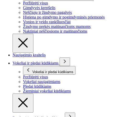
Peržiūrėti visus
Gimdyvės krepšelis
Nėščiųjų ir žindymo pagalvės
Higiena po gimdymo ir pogimdyminės priemonės
Vonios ir veido rankšluosčiai
Žindymo prekės maitinančioms mamoms
Naktiniai nėščiosioms ir maitinančioms
Naujagimio kraitelis
Vokeliai ir pledai kūdikiams
Vokeliai ir pledai kūdikiams
Peržiūrėti visus
Vokeliai naujagimiams
Pledai kūdikiams
Žieminiai vokeliai kūdikiams