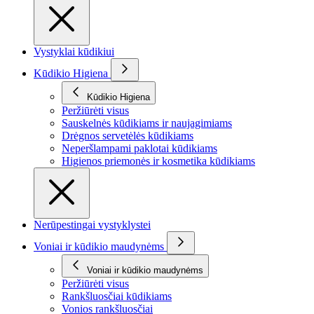
Vystyklai kūdikiui
Kūdikio Higiena
Kūdikio Higiena
Peržiūrėti visus
Sauskelnės kūdikiams ir naujagimiams
Drėgnos servetėlės kūdikiams
Neperšlampami paklotai kūdikiams
Higienos priemonės ir kosmetika kūdikiams
Nerūpestingai vystyklystei
Voniai ir kūdikio maudynėms
Voniai ir kūdikio maudynėms
Peržiūrėti visus
Rankšluosčiai kūdikiams
Vonios rankšluosčiai