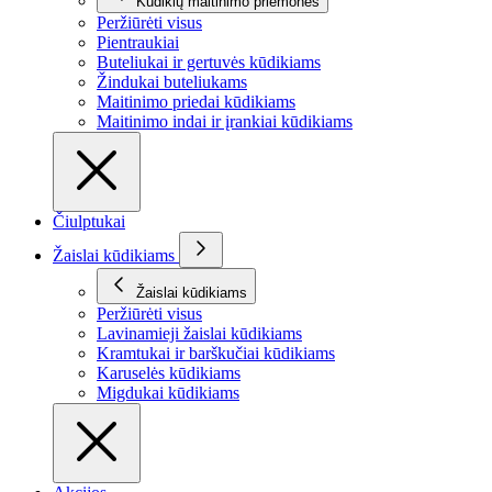
Kūdikių maitinimo priemonės
Peržiūrėti visus
Pientraukiai
Buteliukai ir gertuvės kūdikiams
Žindukai buteliukams
Maitinimo priedai kūdikiams
Maitinimo indai ir įrankiai kūdikiams
Čiulptukai
Žaislai kūdikiams
Žaislai kūdikiams
Peržiūrėti visus
Lavinamieji žaislai kūdikiams
Kramtukai ir barškučiai kūdikiams
Karuselės kūdikiams
Migdukai kūdikiams