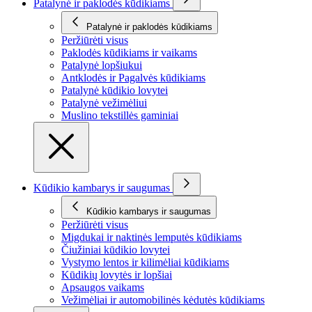
Patalynė ir paklodės kūdikiams
Patalynė ir paklodės kūdikiams
Peržiūrėti visus
Paklodės kūdikiams ir vaikams
Patalynė lopšiukui
Antklodės ir Pagalvės kūdikiams
Patalynė kūdikio lovytei
Patalynė vežimėliui
Muslino tekstillės gaminiai
Kūdikio kambarys ir saugumas
Kūdikio kambarys ir saugumas
Peržiūrėti visus
Migdukai ir naktinės lemputės kūdikiams
Čiužiniai kūdikio lovytei
Vystymo lentos ir kilimėliai kūdikiams
Kūdikių lovytės ir lopšiai
Apsaugos vaikams
Vežimėliai ir automobilinės kėdutės kūdikiams