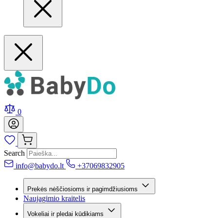
0
Search
info@babydo.lt
+37069832905
Prekės nėščiosioms ir pagimdžiusioms
Naujagimio kraitelis
Vokeliai ir pledai kūdikiams