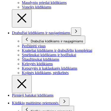
Maudynių priedai kūdikiams
Vonelės kūdikiams
Drabužiai kūdikiams ir naujagimiams
Drabužiai kūdikiams ir naujagimiams
Peržiūrėti visus
Kraiteliai kūdikiams ir drabužėlių komplektai
Smėlinukai kūdikiams ir bodžiukai
Šliaužtinukai kūdikiams
Kelnytės kūdikiams
Kepurytės ir kaklaskarės kūdikiams
Kojinės kūdikiams, pėdkelnės
Pirmieji batukai kūdikiams
Kūdikių maitinimo priemonės