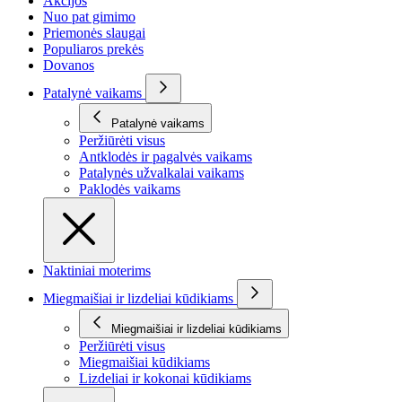
Akcijos
Nuo pat gimimo
Priemonės slaugai
Populiaros prekės
Dovanos
Patalynė vaikams
Patalynė vaikams
Peržiūrėti visus
Antklodės ir pagalvės vaikams
Patalynės užvalkalai vaikams
Paklodės vaikams
Naktiniai moterims
Miegmaišiai ir lizdeliai kūdikiams
Miegmaišiai ir lizdeliai kūdikiams
Peržiūrėti visus
Miegmaišiai kūdikiams
Lizdeliai ir kokonai kūdikiams