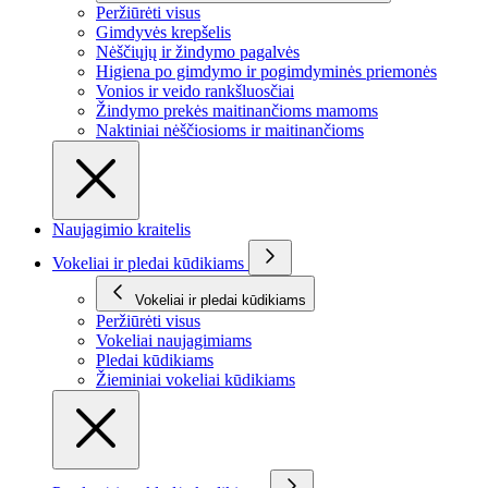
Peržiūrėti visus
Gimdyvės krepšelis
Nėščiųjų ir žindymo pagalvės
Higiena po gimdymo ir pogimdyminės priemonės
Vonios ir veido rankšluosčiai
Žindymo prekės maitinančioms mamoms
Naktiniai nėščiosioms ir maitinančioms
Naujagimio kraitelis
Vokeliai ir pledai kūdikiams
Vokeliai ir pledai kūdikiams
Peržiūrėti visus
Vokeliai naujagimiams
Pledai kūdikiams
Žieminiai vokeliai kūdikiams