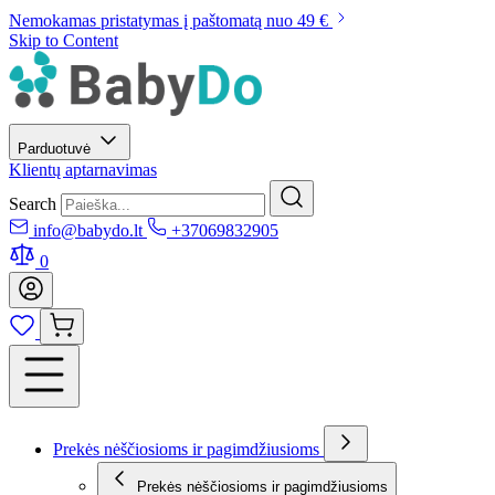
Nemokamas pristatymas į paštomatą nuo 49 €
Skip to Content
Parduotuvė
Klientų aptarnavimas
Search
info@babydo.lt
+37069832905
0
Prekės nėščiosioms ir pagimdžiusioms
Prekės nėščiosioms ir pagimdžiusioms