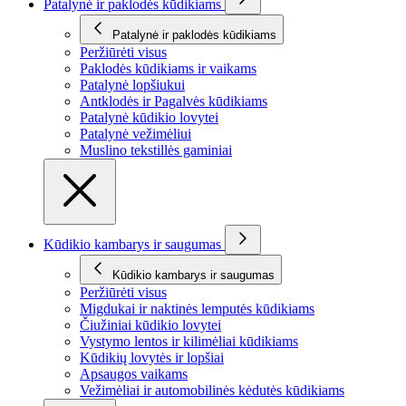
Patalynė ir paklodės kūdikiams
Patalynė ir paklodės kūdikiams
Peržiūrėti visus
Paklodės kūdikiams ir vaikams
Patalynė lopšiukui
Antklodės ir Pagalvės kūdikiams
Patalynė kūdikio lovytei
Patalynė vežimėliui
Muslino tekstillės gaminiai
Kūdikio kambarys ir saugumas
Kūdikio kambarys ir saugumas
Peržiūrėti visus
Migdukai ir naktinės lemputės kūdikiams
Čiužiniai kūdikio lovytei
Vystymo lentos ir kilimėliai kūdikiams
Kūdikių lovytės ir lopšiai
Apsaugos vaikams
Vežimėliai ir automobilinės kėdutės kūdikiams