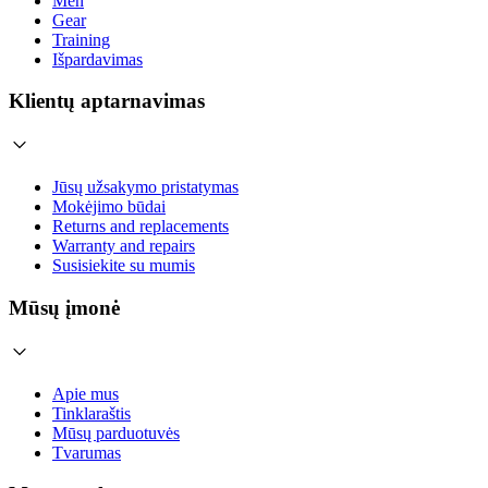
Men
Gear
Training
Išpardavimas
Klientų aptarnavimas
Jūsų užsakymo pristatymas
Mokėjimo būdai
Returns and replacements
Warranty and repairs
Susisiekite su mumis
Mūsų įmonė
Apie mus
Tinklaraštis
Mūsų parduotuvės
Tvarumas