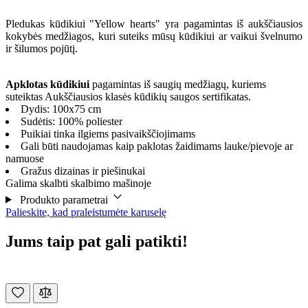
Pledukas kūdikiui "Yellow hearts" yra pagamintas iš aukščiausios
kokybės medžiagos, kuri suteiks mūsų kūdikiui ar vaikui švelnumo
ir šilumos pojūtį.
Apklotas kūdikiui
pagamintas iš saugių medžiagų, kuriems
suteiktas Aukščiausios klasės kūdikių saugos sertifikatas.
Dydis: 100x75 cm
Sudėtis: 100% poliester
Puikiai tinka ilgiems pasivaikščiojimams
Gali būti naudojamas kaip paklotas žaidimams lauke/pievoje ar
namuose
Gražus dizainas ir piešinukai
Galima skalbti skalbimo mašinoje
Produkto parametrai
Palieskite, kad praleistumėte karuselę
Jums taip pat gali patikti!