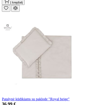
Į krepšelį
Patalynė kūdikiams su paklode "Royal beige"
36,99 €