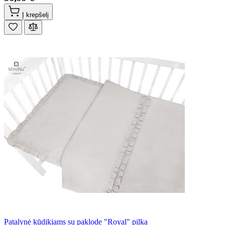
Į krepšelį
Patalynė kūdikiams su paklode "Royal" pilka