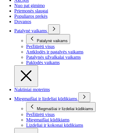
Akcijos
Nuo pat gimimo
Priemonės slaugai
Populiaros prekės
Dovanos
Patalynė vaikams
Patalynė vaikams
Peržiūrėti visus
Antklodės ir pagalvės vaikams
Patalynės užvalkalai vaikams
Paklodės vaikams
Naktiniai moterims
Miegmaišiai ir lizdeliai kūdikiams
Miegmaišiai ir lizdeliai kūdikiams
Peržiūrėti visus
Miegmaišiai kūdikiams
Lizdeliai ir kokonai kūdikiams