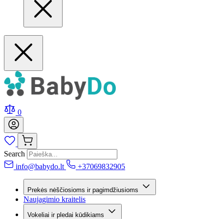
0
Search
info@babydo.lt
+37069832905
Prekės nėščiosioms ir pagimdžiusioms
Naujagimio kraitelis
Vokeliai ir pledai kūdikiams