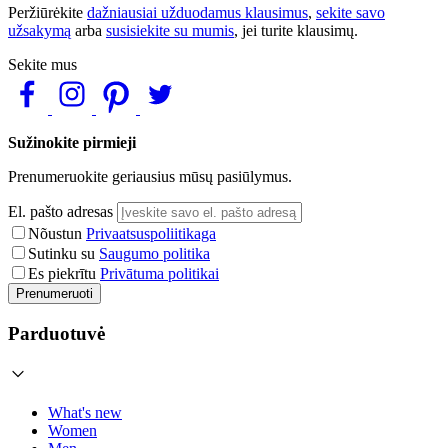
Peržiūrėkite
dažniausiai užduodamus klausimus
,
sekite savo
užsakymą
arba
susisiekite su mumis
, jei turite klausimų.
Sekite mus
Sužinokite pirmieji
Prenumeruokite geriausius mūsų pasiūlymus.
El. pašto adresas
Nõustun
Privaatsuspoliitikaga
Sutinku su
Saugumo politika
Es piekrītu
Privātuma politikai
Prenumeruoti
Parduotuvė
What's new
Women