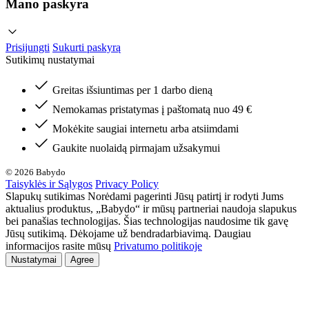
Mano paskyra
Prisijungti
Sukurti paskyrą
Sutikimų nustatymai
Greitas išsiuntimas per 1 darbo dieną
Nemokamas pristatymas į paštomatą nuo 49 €
Mokėkite saugiai internetu arba atsiimdami
Gaukite nuolaidą pirmajam užsakymui
© 2026 Babydo
Taisyklės ir Sąlygos
Privacy Policy
Slapukų sutikimas Norėdami pagerinti Jūsų patirtį ir rodyti Jums
aktualius produktus, „Babydo“ ir mūsų partneriai naudoja slapukus
bei panašias technologijas. Šias technologijas naudosime tik gavę
Jūsų sutikimą. Dėkojame už bendradarbiavimą. Daugiau
informacijos rasite mūsų
Privatumo politikoje
Nustatymai
Agree