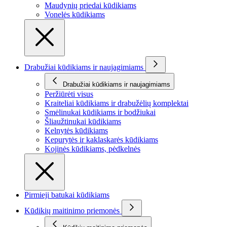
Maudynių priedai kūdikiams
Vonelės kūdikiams
Drabužiai kūdikiams ir naujagimiams
Drabužiai kūdikiams ir naujagimiams
Peržiūrėti visus
Kraiteliai kūdikiams ir drabužėlių komplektai
Smėlinukai kūdikiams ir bodžiukai
Šliaužtinukai kūdikiams
Kelnytės kūdikiams
Kepurytės ir kaklaskarės kūdikiams
Kojinės kūdikiams, pėdkelnės
Pirmieji batukai kūdikiams
Kūdikių maitinimo priemonės