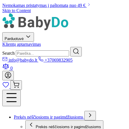
Nemokamas pristatymas į paštomatą nuo 49 €
Skip to Content
Parduotuvė
Klientų aptarnavimas
Search
info@babydo.lt
+37069832905
0
Prekės nėščiosioms ir pagimdžiusioms
Prekės nėščiosioms ir pagimdžiusioms