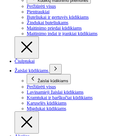
Kūdikių maitinimo priemonės
Peržiūrėti visus
Pientraukiai
Buteliukai ir gertuvės kūdikiams
Žindukai buteliukams
Maitinimo priedai kūdikiams
Maitinimo indai ir įrankiai kūdikiams
Čiulptukai
Žaislai kūdikiams
Žaislai kūdikiams
Peržiūrėti visus
Lavinamieji žaislai kūdikiams
Kramtukai ir barškučiai kūdikiams
Karuselės kūdikiams
Migdukai kūdikiams