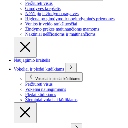
Peržiūrėti visus
Gimdyvės krepšelis
Nėščiųjų ir žindymo pagalvės
Higiena po gimdymo ir pogimdyminės priemonės
Vonios ir veido rankšluosčiai
Žindymo prekės maitinančioms mamoms
Naktiniai nėščiosioms ir maitinančioms
Naujagimio kraitelis
Vokeliai ir pledai kūdikiams
Vokeliai ir pledai kūdikiams
Peržiūrėti visus
Vokeliai naujagimiams
Pledai kūdikiams
Žieminiai vokeliai kūdikiams