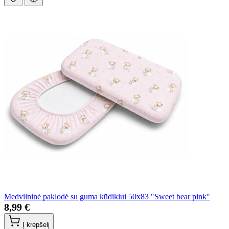
Medvilninė paklodė su guma kūdikiui 50x83 "Sweet bear pink"
8,99 €
Į krepšelį