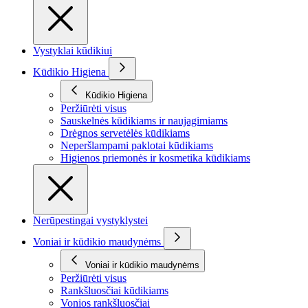
Vystyklai kūdikiui
Kūdikio Higiena
Kūdikio Higiena
Peržiūrėti visus
Sauskelnės kūdikiams ir naujagimiams
Drėgnos servetėlės kūdikiams
Neperšlampami paklotai kūdikiams
Higienos priemonės ir kosmetika kūdikiams
Nerūpestingai vystyklystei
Voniai ir kūdikio maudynėms
Voniai ir kūdikio maudynėms
Peržiūrėti visus
Rankšluosčiai kūdikiams
Vonios rankšluosčiai