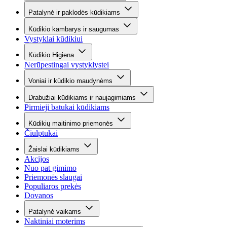
Patalynė ir paklodės kūdikiams
Kūdikio kambarys ir saugumas
Vystyklai kūdikiui
Kūdikio Higiena
Nerūpestingai vystyklystei
Voniai ir kūdikio maudynėms
Drabužiai kūdikiams ir naujagimiams
Pirmieji batukai kūdikiams
Kūdikių maitinimo priemonės
Čiulptukai
Žaislai kūdikiams
Akcijos
Nuo pat gimimo
Priemonės slaugai
Populiaros prekės
Dovanos
Patalynė vaikams
Naktiniai moterims