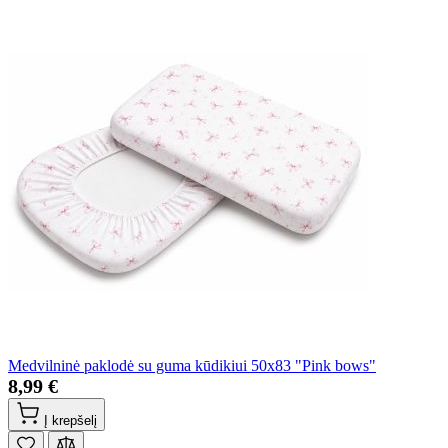
Medvilninė paklodė su guma kūdikiui 50x83 "Pink bows"
8,99 €
Į krepšelį