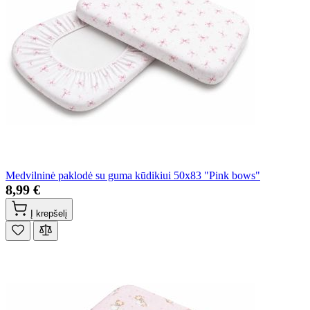
Medvilninė paklodė su guma kūdikiui 50x83 "Pink bows"
8,99 €
Į krepšelį