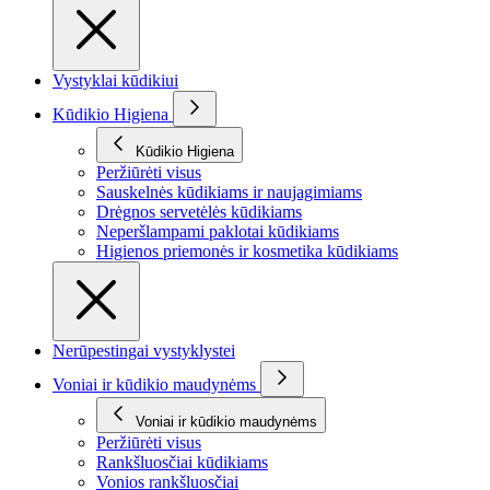
Vystyklai kūdikiui
Kūdikio Higiena
Kūdikio Higiena
Peržiūrėti visus
Sauskelnės kūdikiams ir naujagimiams
Drėgnos servetėlės kūdikiams
Neperšlampami paklotai kūdikiams
Higienos priemonės ir kosmetika kūdikiams
Nerūpestingai vystyklystei
Voniai ir kūdikio maudynėms
Voniai ir kūdikio maudynėms
Peržiūrėti visus
Rankšluosčiai kūdikiams
Vonios rankšluosčiai