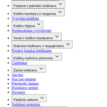
Patalynė ir paklodės kūdikiams
Kūdikio kambarys ir saugumas
Vystyklai kūdikiui
Kūdikio Higiena
Nerūpestingai vystyklystei
Voniai ir kūdikio maudynėms
Drabužiai kūdikiams ir naujagimiams
Pirmieji batukai kūdikiams
Kūdikių maitinimo priemonės
Čiulptukai
Žaislai kūdikiams
Akcijos
Nuo pat gimimo
Priemonės slaugai
Populiaros prekės
Dovanos
Patalynė vaikams
Naktiniai moterims