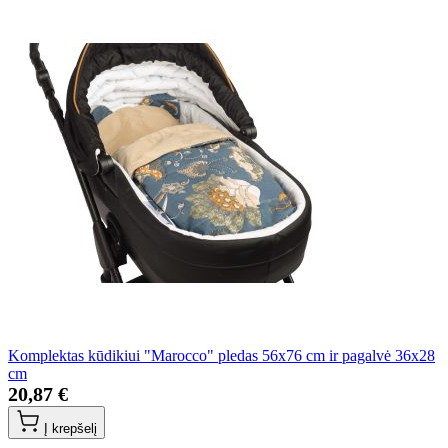
Komplektas kūdikiui "Marocco" pledas 56x76 cm ir pagalvė 36x28
cm
20,87 €
Į krepšelį