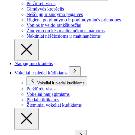
Peržiūrėti visus
Gimdyvės krepšelis
Nėščiųjų ir žindymo pagalvės
Higiena po gimdymo ir pogimdyminės priemonės
Vonios ir veido rankšluosčiai
Žindymo prekės maitinančioms mamoms
Naktiniai nėščiosioms ir maitinančioms
Naujagimio kraitelis
Vokeliai ir pledai kūdikiams
Vokeliai ir pledai kūdikiams
Peržiūrėti visus
Vokeliai naujagimiams
Pledai kūdikiams
Žieminiai vokeliai kūdikiams