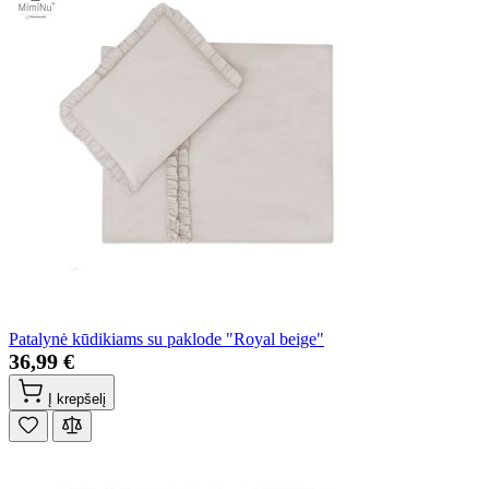
Patalynė kūdikiams su paklode "Royal beige"
36,99 €
Į krepšelį