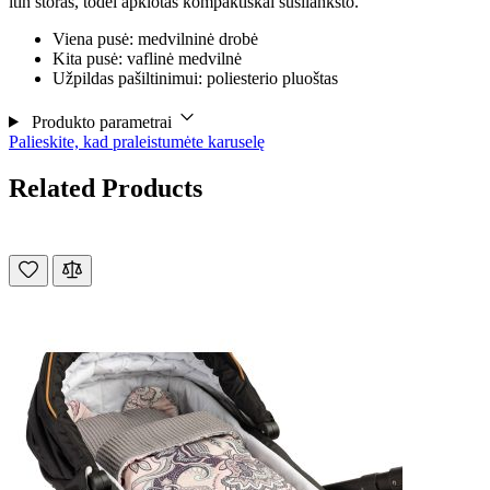
itin storas, todėl apklotas kompaktiškai susilanksto.
Viena pusė: medvilninė drobė
Kita pusė: vaflinė medvilnė
Užpildas pašiltinimui: poliesterio pluoštas
Produkto parametrai
Palieskite, kad praleistumėte karuselę
Related Products