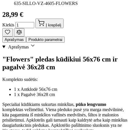
635-SILLO-VZ-4605-FLOWERS
28,99 €
Kiekis
Į krepšelį
Aprašymas
Produkto parametrai
Aprašymas
"Flowers" pledas kūdikiui 56x76 cm ir
pagalvė 36x28 cm
Komplekto sudėtis:
1 x Antklodė 56x76 cm
1 x Pagalvė 36x28 cm
Specialiai kūdikiams sukurtas minkštas,
pūko lengvumo
komplektas vežimėliui. Viena pleduko pusė yra marga medvilninė,
kita pagaminta iš minkštos vaflinės medvilnės, šiltos ir malonios
prisilietimui. Apklotelis gali tarnauti kaip kaldrytė arba kaip minkštas
daugiafunkcinis pledukas. Apklotėlio pašiltinimo sluoksnis yra ne