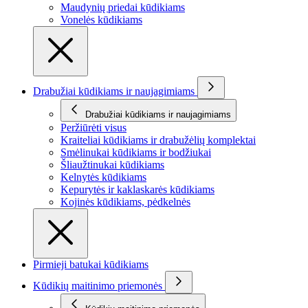
Maudynių priedai kūdikiams
Vonelės kūdikiams
Drabužiai kūdikiams ir naujagimiams
Drabužiai kūdikiams ir naujagimiams
Peržiūrėti visus
Kraiteliai kūdikiams ir drabužėlių komplektai
Smėlinukai kūdikiams ir bodžiukai
Šliaužtinukai kūdikiams
Kelnytės kūdikiams
Kepurytės ir kaklaskarės kūdikiams
Kojinės kūdikiams, pėdkelnės
Pirmieji batukai kūdikiams
Kūdikių maitinimo priemonės