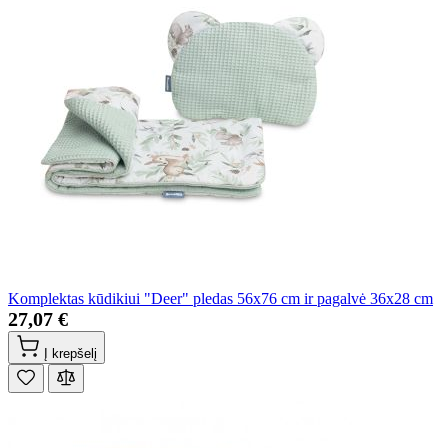
Komplektas kūdikiui "Deer" pledas 56x76 cm ir pagalvė 36x28 cm
27,07 €
Į krepšelį