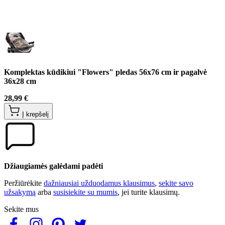
Komplektas kūdikiui "Flowers" pledas 56x76 cm ir pagalvė
36x28 cm
28,99 €
Į krepšelį
Džiaugiamės galėdami padėti
Peržiūrėkite
dažniausiai užduodamus klausimus
,
sekite savo
užsakymą
arba
susisiekite su mumis
, jei turite klausimų.
Sekite mus