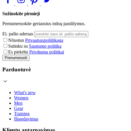
Sužinokite pirmieji
Prenumeruokite geriausius mūsų pasiūlymus.
El. pašto adresas
Nõustun
Privaatsuspoliitikaga
Sutinku su
Saugumo politika
Es piekrītu
Privātuma politikai
Prenumeruoti
Parduotuvė
What's new
Women
Men
Gear
Training
Išpardavimas
Klientų aptarnavimas