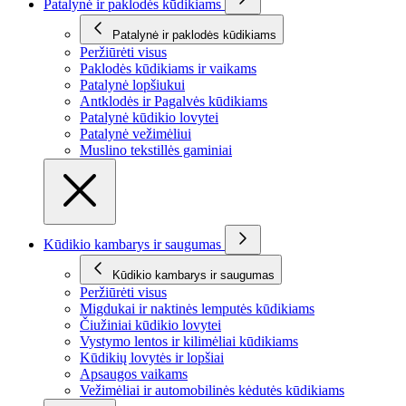
Patalynė ir paklodės kūdikiams
Patalynė ir paklodės kūdikiams
Peržiūrėti visus
Paklodės kūdikiams ir vaikams
Patalynė lopšiukui
Antklodės ir Pagalvės kūdikiams
Patalynė kūdikio lovytei
Patalynė vežimėliui
Muslino tekstillės gaminiai
Kūdikio kambarys ir saugumas
Kūdikio kambarys ir saugumas
Peržiūrėti visus
Migdukai ir naktinės lemputės kūdikiams
Čiužiniai kūdikio lovytei
Vystymo lentos ir kilimėliai kūdikiams
Kūdikių lovytės ir lopšiai
Apsaugos vaikams
Vežimėliai ir automobilinės kėdutės kūdikiams