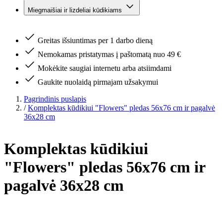
Miegmaišiai ir lizdeliai kūdikiams
Greitas išsiuntimas per 1 darbo dieną
Nemokamas pristatymas į paštomatą nuo 49 €
Mokėkite saugiai internetu arba atsiimdami
Gaukite nuolaidą pirmajam užsakymui
Pagrindinis puslapis
/
Komplektas kūdikiui "Flowers" pledas 56x76 cm ir pagalvė
36x28 cm
Komplektas kūdikiui
"Flowers" pledas 56x76 cm ir
pagalvė 36x28 cm