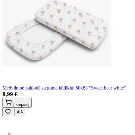
Medvilninė paklodė su guma kūdikiui 50x83 "Sweet bear white"
8,99 €
Į krepšelį