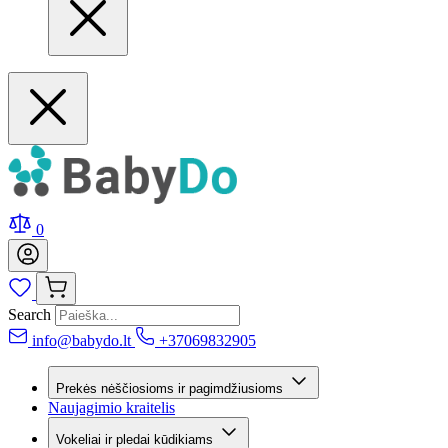
0
Search
info@babydo.lt
+37069832905
Prekės nėščiosioms ir pagimdžiusioms
Naujagimio kraitelis
Vokeliai ir pledai kūdikiams