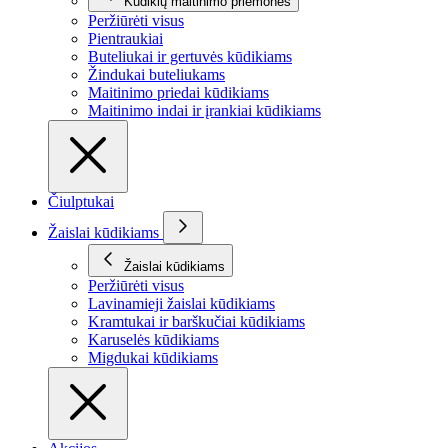
Kūdikių maitinimo priemonės
Peržiūrėti visus
Pientraukiai
Buteliukai ir gertuvės kūdikiams
Žindukai buteliukams
Maitinimo priedai kūdikiams
Maitinimo indai ir įrankiai kūdikiams
Čiulptukai
Žaislai kūdikiams
Žaislai kūdikiams
Peržiūrėti visus
Lavinamieji žaislai kūdikiams
Kramtukai ir barškučiai kūdikiams
Karuselės kūdikiams
Migdukai kūdikiams