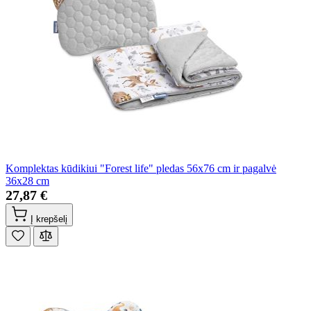
Komplektas kūdikiui "Forest life" pledas 56x76 cm ir pagalvė
36x28 cm
27,87 €
Į krepšelį