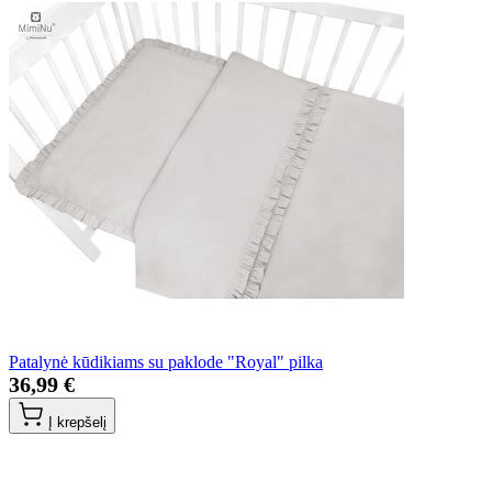
Patalynė kūdikiams su paklode "Royal" pilka
36,99 €
Į krepšelį