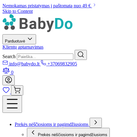
Nemokamas pristatymas į paštomatą nuo 49 €
Skip to Content
Parduotuvė
Klientų aptarnavimas
Search
info@babydo.lt
+37069832905
0
Prekės nėščiosioms ir pagimdžiusioms
Prekės nėščiosioms ir pagimdžiusioms