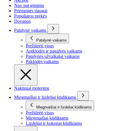
Akcijos
Nuo pat gimimo
Priemonės slaugai
Populiaros prekės
Dovanos
Patalynė vaikams
Patalynė vaikams
Peržiūrėti visus
Antklodės ir pagalvės vaikams
Patalynės užvalkalai vaikams
Paklodės vaikams
Naktiniai moterims
Miegmaišiai ir lizdeliai kūdikiams
Miegmaišiai ir lizdeliai kūdikiams
Peržiūrėti visus
Miegmaišiai kūdikiams
Lizdeliai ir kokonai kūdikiams