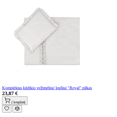
Komplektas kūdikio vežimėliui/ lopšiui "Royal" pilkas
23,87 €
Į krepšelį