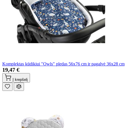
Komplektas kūdikiui "Owls" pledas 56x76 cm ir pagalvė 36x28 cm
19,47 €
Į krepšelį