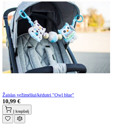
Žaislas vežimėliui/kėdutei "Owl blue"
10,99 €
Į krepšelį