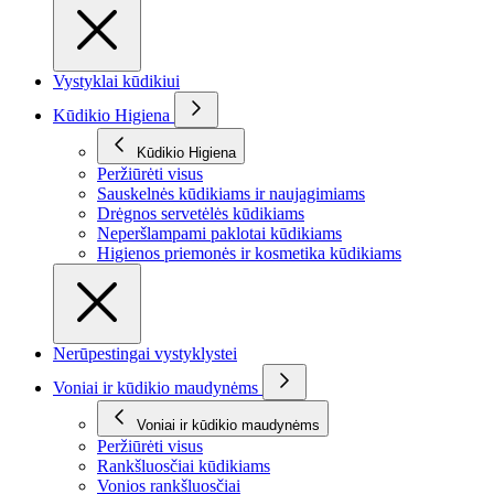
Vystyklai kūdikiui
Kūdikio Higiena
Kūdikio Higiena
Peržiūrėti visus
Sauskelnės kūdikiams ir naujagimiams
Drėgnos servetėlės kūdikiams
Neperšlampami paklotai kūdikiams
Higienos priemonės ir kosmetika kūdikiams
Nerūpestingai vystyklystei
Voniai ir kūdikio maudynėms
Voniai ir kūdikio maudynėms
Peržiūrėti visus
Rankšluosčiai kūdikiams
Vonios rankšluosčiai