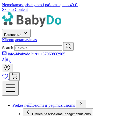
Nemokamas pristatymas į paštomatą nuo 49 €
Skip to Content
Parduotuvė
Klientų aptarnavimas
Search
info@babydo.lt
+37069832905
0
Prekės nėščiosioms ir pagimdžiusioms
Prekės nėščiosioms ir pagimdžiusioms