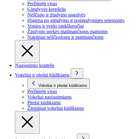
Peržiūrėti visus
Gimdyvės krepšelis
Nėščiųjų ir žindymo pagalvės
Higiena po gimdymo ir pogimdyminės priemonės
Vonios ir veido rankšluosčiai
Žindymo prekės maitinančioms mamoms
Naktiniai nėščiosioms ir maitinančioms
Naujagimio kraitelis
Vokeliai ir pledai kūdikiams
Vokeliai ir pledai kūdikiams
Peržiūrėti visus
Vokeliai naujagimiams
Pledai kūdikiams
Žieminiai vokeliai kūdikiams