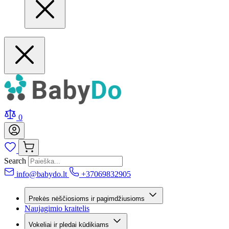
0
Search
info@babydo.lt
+37069832905
Prekės nėščiosioms ir pagimdžiusioms
Naujagimio kraitelis
Vokeliai ir pledai kūdikiams