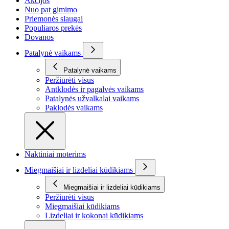
Akcijos
Nuo pat gimimo
Priemonės slaugai
Populiaros prekės
Dovanos
Patalynė vaikams
Patalynė vaikams
Peržiūrėti visus
Antklodės ir pagalvės vaikams
Patalynės užvalkalai vaikams
Paklodės vaikams
Naktiniai moterims
Miegmaišiai ir lizdeliai kūdikiams
Miegmaišiai ir lizdeliai kūdikiams
Peržiūrėti visus
Miegmaišiai kūdikiams
Lizdeliai ir kokonai kūdikiams