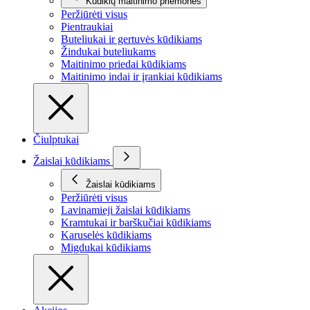
Kūdikių maitinimo priemonės
Peržiūrėti visus
Pientraukiai
Buteliukai ir gertuvės kūdikiams
Žindukai buteliukams
Maitinimo priedai kūdikiams
Maitinimo indai ir įrankiai kūdikiams
Čiulptukai
Žaislai kūdikiams
Žaislai kūdikiams
Peržiūrėti visus
Lavinamieji žaislai kūdikiams
Kramtukai ir barškučiai kūdikiams
Karuselės kūdikiams
Migdukai kūdikiams