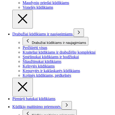
Maudynių priedai kūdikiams
Vonelės kūdikiams
Drabužiai kūdikiams ir naujagimiams
Drabužiai kūdikiams ir naujagimiams
Peržiūrėti visus
Kraiteliai kūdikiams ir drabužėlių komplektai
Smėlinukai kūdikiams ir bodžiukai
Šliaužtinukai kūdikiams
Kelnytės kūdikiams
Kepurytės ir kaklaskarės kūdikiams
Kojinės kūdikiams, pėdkelnės
Pirmieji batukai kūdikiams
Kūdikių maitinimo priemonės