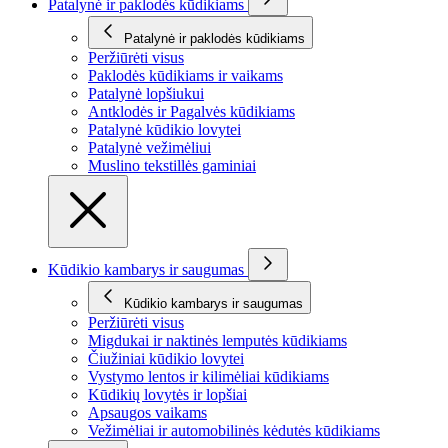
Patalynė ir paklodės kūdikiams
Patalynė ir paklodės kūdikiams
Peržiūrėti visus
Paklodės kūdikiams ir vaikams
Patalynė lopšiukui
Antklodės ir Pagalvės kūdikiams
Patalynė kūdikio lovytei
Patalynė vežimėliui
Muslino tekstillės gaminiai
Kūdikio kambarys ir saugumas
Kūdikio kambarys ir saugumas
Peržiūrėti visus
Migdukai ir naktinės lemputės kūdikiams
Čiužiniai kūdikio lovytei
Vystymo lentos ir kilimėliai kūdikiams
Kūdikių lovytės ir lopšiai
Apsaugos vaikams
Vežimėliai ir automobilinės kėdutės kūdikiams