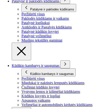
Patalynė ir paklodės kūdikiams
Patalynė ir paklodės kūdikiams
Peržiūrėti visus
Paklodės kūdikiams ir vaikams
Patalynė lopšiukui
Antklodės ir Pagalvės kūdikiams
Patalynė kūdikio lovytei
Patalynė vežimėliui
Muslino tekstillės gaminiai
Kūdikio kambarys ir saugumas
Kūdikio kambarys ir saugumas
Peržiūrėti visus
Migdukai ir naktinės lemputės kūdikiams
Čiužiniai kūdikio lovytei
Vystymo lentos ir kilimėliai kūdikiams
Kūdikių lovytės ir lopšiai
Apsaugos vaikams
Vežimėliai ir automobilinės kėdutės kūdikiams