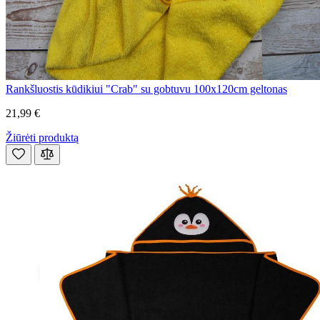
Rankšluostis kūdikiui "Crab" su gobtuvu 100x120cm geltonas
21,99 €
Žiūrėti produktą