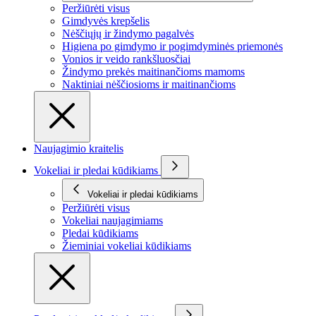
Peržiūrėti visus
Gimdyvės krepšelis
Nėščiųjų ir žindymo pagalvės
Higiena po gimdymo ir pogimdyminės priemonės
Vonios ir veido rankšluosčiai
Žindymo prekės maitinančioms mamoms
Naktiniai nėščiosioms ir maitinančioms
Naujagimio kraitelis
Vokeliai ir pledai kūdikiams
Vokeliai ir pledai kūdikiams
Peržiūrėti visus
Vokeliai naujagimiams
Pledai kūdikiams
Žieminiai vokeliai kūdikiams