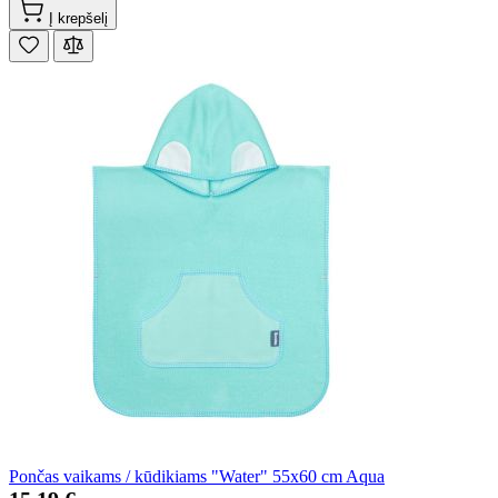
Į krepšelį
Pončas vaikams / kūdikiams "Water" 55x60 cm Aqua