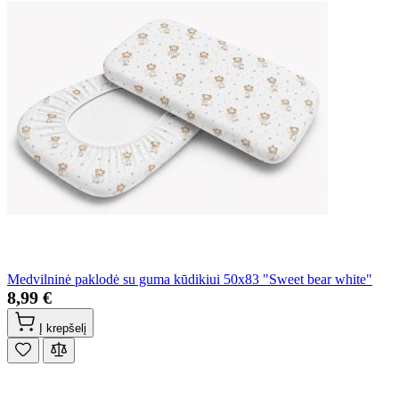
Medvilninė paklodė su guma kūdikiui 50x83 "Sweet bear white"
8,99 €
Į krepšelį