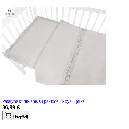
Patalynė kūdikiams su paklode "Royal" pilka
36,99 €
Į krepšelį