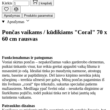
Kiekis
Į krepšelį
Aprašymas
Produkto parametrai
Aprašymas
Pončas vaikams / kūdikiams "Coral" 70 x
60 cm rausvas
Funkcionalumas ir patogumas
Voniai skirtas pončas – nepakeičiamas vaiko garderobo elementas,
puikiai tinkantis visur, kur reikia greitai apgaubti vaiką šiluma ir
nusausinti jo odą. Idealiai tinka po maudynių namuose, atostogų
metu, baseine ar paplūdimyje. Dėl laisvo kirpimo nereikia jokių
užsegimų – tereikia užmesti per galvą. Mūsų pončas pagamintas iš
itin švelnaus „coral“ tipo trikotažo, sukurtas specialiai patiems
mažiausiems. Medžiaga ypač švelni odai – nesukelia dirginimo ar
šiurkštumo pojūčio, todėl puikiai tinka net ir labai jautrią odą
turintiems vaikams.
Patrauklus dizainas