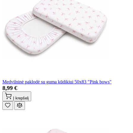
Medvilninė paklodė su guma kūdikiui 50x83 "Pink bows"
8,99 €
Į krepšelį