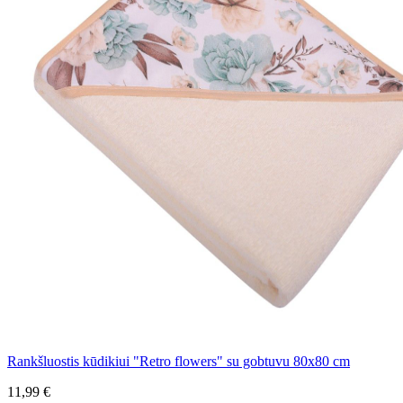
Rankšluostis kūdikiui "Retro flowers" su gobtuvu 80x80 cm
11,99 €