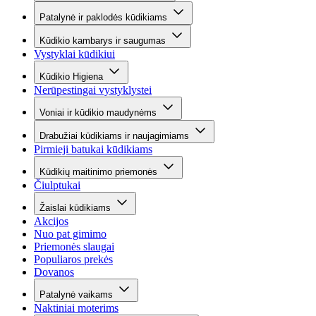
Patalynė ir paklodės kūdikiams
Kūdikio kambarys ir saugumas
Vystyklai kūdikiui
Kūdikio Higiena
Nerūpestingai vystyklystei
Voniai ir kūdikio maudynėms
Drabužiai kūdikiams ir naujagimiams
Pirmieji batukai kūdikiams
Kūdikių maitinimo priemonės
Čiulptukai
Žaislai kūdikiams
Akcijos
Nuo pat gimimo
Priemonės slaugai
Populiaros prekės
Dovanos
Patalynė vaikams
Naktiniai moterims