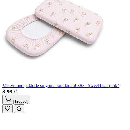
Medvilninė paklodė su guma kūdikiui 50x83 "Sweet bear pink"
8,99 €
Į krepšelį