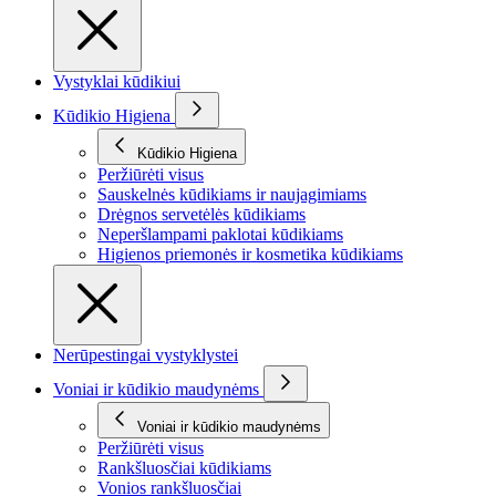
Vystyklai kūdikiui
Kūdikio Higiena
Kūdikio Higiena
Peržiūrėti visus
Sauskelnės kūdikiams ir naujagimiams
Drėgnos servetėlės kūdikiams
Neperšlampami paklotai kūdikiams
Higienos priemonės ir kosmetika kūdikiams
Nerūpestingai vystyklystei
Voniai ir kūdikio maudynėms
Voniai ir kūdikio maudynėms
Peržiūrėti visus
Rankšluosčiai kūdikiams
Vonios rankšluosčiai