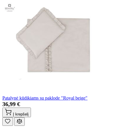
Patalynė kūdikiams su paklode "Royal beige"
36,99 €
Į krepšelį