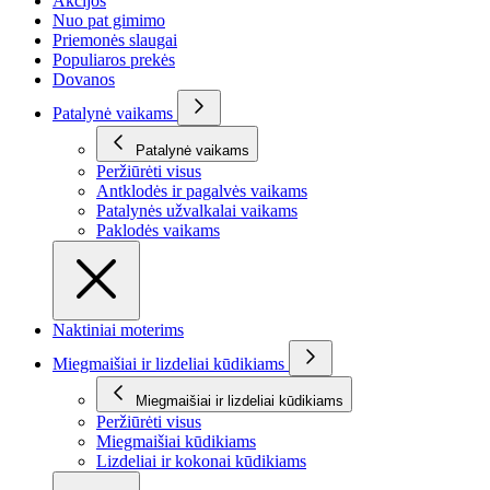
Akcijos
Nuo pat gimimo
Priemonės slaugai
Populiaros prekės
Dovanos
Patalynė vaikams
Patalynė vaikams
Peržiūrėti visus
Antklodės ir pagalvės vaikams
Patalynės užvalkalai vaikams
Paklodės vaikams
Naktiniai moterims
Miegmaišiai ir lizdeliai kūdikiams
Miegmaišiai ir lizdeliai kūdikiams
Peržiūrėti visus
Miegmaišiai kūdikiams
Lizdeliai ir kokonai kūdikiams