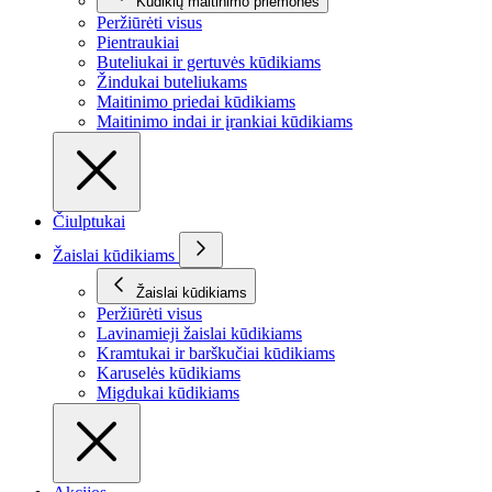
Kūdikių maitinimo priemonės
Peržiūrėti visus
Pientraukiai
Buteliukai ir gertuvės kūdikiams
Žindukai buteliukams
Maitinimo priedai kūdikiams
Maitinimo indai ir įrankiai kūdikiams
Čiulptukai
Žaislai kūdikiams
Žaislai kūdikiams
Peržiūrėti visus
Lavinamieji žaislai kūdikiams
Kramtukai ir barškučiai kūdikiams
Karuselės kūdikiams
Migdukai kūdikiams