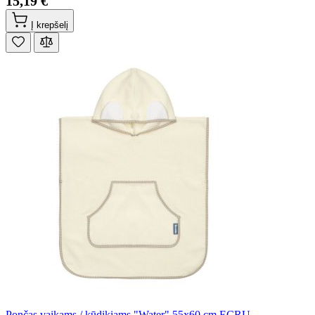
15,19 €
Į krepšelį
Pončas vaikams / kūdikiams "Water" 55x60 cm ECRU