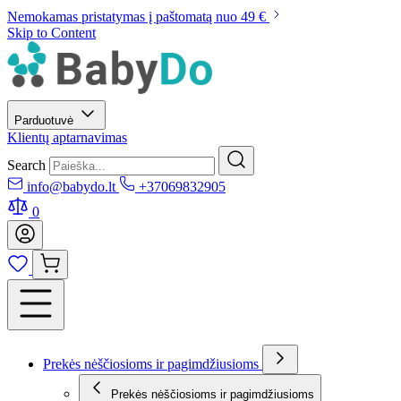
Nemokamas pristatymas į paštomatą nuo 49 €
Skip to Content
Parduotuvė
Klientų aptarnavimas
Search
info@babydo.lt
+37069832905
0
Prekės nėščiosioms ir pagimdžiusioms
Prekės nėščiosioms ir pagimdžiusioms