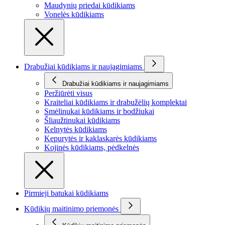
Maudynių priedai kūdikiams
Vonelės kūdikiams
Drabužiai kūdikiams ir naujagimiams
Drabužiai kūdikiams ir naujagimiams
Peržiūrėti visus
Kraiteliai kūdikiams ir drabužėlių komplektai
Smėlinukai kūdikiams ir bodžiukai
Šliaužtinukai kūdikiams
Kelnytės kūdikiams
Kepurytės ir kaklaskarės kūdikiams
Kojinės kūdikiams, pėdkelnės
Pirmieji batukai kūdikiams
Kūdikių maitinimo priemonės