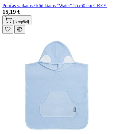
Pončas vaikams / kūdikiams "Water" 55x60 cm GREY
15,19 €
Į krepšelį