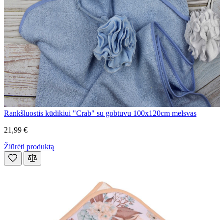
Rankšluostis kūdikiui "Crab" su gobtuvu 100x120cm melsvas
21,99 €
Žiūrėti produktą