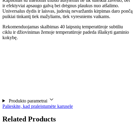
Kapišonas su mielomis triušio ausytėmis ne tik suteikia žavesio, bet
ir efektyviai apsaugo galvą bei drėgnus plaukus nuo atšalimo.
Universalus dydis ir laisvas, judesių nevaržantis kirpimas daro pončą
puikiai tinkantį tiek mažyliams, tiek vyresniems vaikams.
Rekomenduojamas skalbimas 40 laipsnių temperatūroje subtiliu
ciklu ir džiovinimas žemoje temperatūroje padeda išlaikyti gaminio
kokybę.
Produkto parametrai
Palieskite, kad praleistumėte karuselę
Related Products