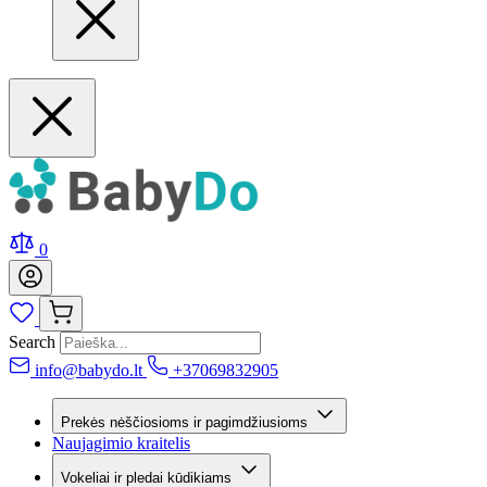
0
Search
info@babydo.lt
+37069832905
Prekės nėščiosioms ir pagimdžiusioms
Naujagimio kraitelis
Vokeliai ir pledai kūdikiams