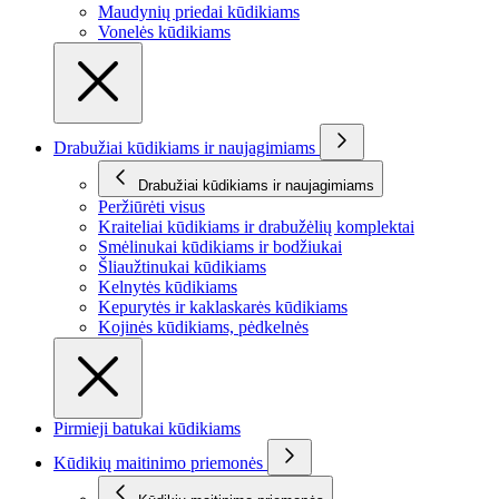
Maudynių priedai kūdikiams
Vonelės kūdikiams
Drabužiai kūdikiams ir naujagimiams
Drabužiai kūdikiams ir naujagimiams
Peržiūrėti visus
Kraiteliai kūdikiams ir drabužėlių komplektai
Smėlinukai kūdikiams ir bodžiukai
Šliaužtinukai kūdikiams
Kelnytės kūdikiams
Kepurytės ir kaklaskarės kūdikiams
Kojinės kūdikiams, pėdkelnės
Pirmieji batukai kūdikiams
Kūdikių maitinimo priemonės