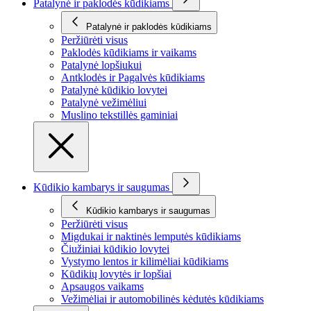
Patalynė ir paklodės kūdikiams
Patalynė ir paklodės kūdikiams
Peržiūrėti visus
Paklodės kūdikiams ir vaikams
Patalynė lopšiukui
Antklodės ir Pagalvės kūdikiams
Patalynė kūdikio lovytei
Patalynė vežimėliui
Muslino tekstillės gaminiai
Kūdikio kambarys ir saugumas
Kūdikio kambarys ir saugumas
Peržiūrėti visus
Migdukai ir naktinės lemputės kūdikiams
Čiužiniai kūdikio lovytei
Vystymo lentos ir kilimėliai kūdikiams
Kūdikių lovytės ir lopšiai
Apsaugos vaikams
Vežimėliai ir automobilinės kėdutės kūdikiams