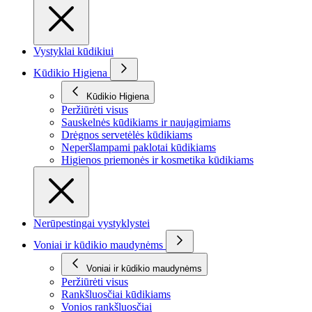
Vystyklai kūdikiui
Kūdikio Higiena
Kūdikio Higiena
Peržiūrėti visus
Sauskelnės kūdikiams ir naujagimiams
Drėgnos servetėlės kūdikiams
Neperšlampami paklotai kūdikiams
Higienos priemonės ir kosmetika kūdikiams
Nerūpestingai vystyklystei
Voniai ir kūdikio maudynėms
Voniai ir kūdikio maudynėms
Peržiūrėti visus
Rankšluosčiai kūdikiams
Vonios rankšluosčiai