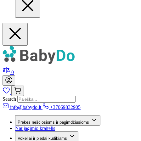
0
Search
info@babydo.lt
+37069832905
Prekės nėščiosioms ir pagimdžiusioms
Naujagimio kraitelis
Vokeliai ir pledai kūdikiams