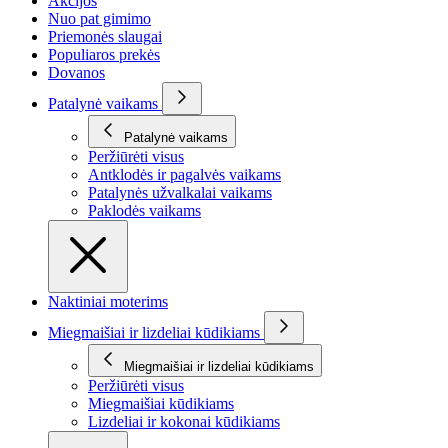
Akcijos
Nuo pat gimimo
Priemonės slaugai
Populiaros prekės
Dovanos
Patalynė vaikams
Patalynė vaikams
Peržiūrėti visus
Antklodės ir pagalvės vaikams
Patalynės užvalkalai vaikams
Paklodės vaikams
Naktiniai moterims
Miegmaišiai ir lizdeliai kūdikiams
Miegmaišiai ir lizdeliai kūdikiams
Peržiūrėti visus
Miegmaišiai kūdikiams
Lizdeliai ir kokonai kūdikiams