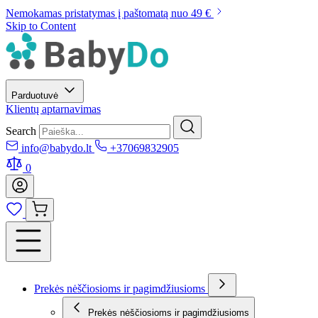
Nemokamas pristatymas į paštomatą nuo 49 €
Skip to Content
Parduotuvė
Klientų aptarnavimas
Search
info@babydo.lt
+37069832905
0
Prekės nėščiosioms ir pagimdžiusioms
Prekės nėščiosioms ir pagimdžiusioms