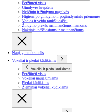
Peržiūrėti visus
Gimdyvės krepšelis
Nėščiųjų ir žindymo pagalvės
Higiena po gimdymo ir pogimdyminės priemonės
Vonios ir veido rankšluosčiai
Žindymo prekės maitinančioms mamoms
Naktiniai nėščiosioms ir maitinančioms
Naujagimio kraitelis
Vokeliai ir pledai kūdikiams
Vokeliai ir pledai kūdikiams
Peržiūrėti visus
Vokeliai naujagimiams
Pledai kūdikiams
Žieminiai vokeliai kūdikiams