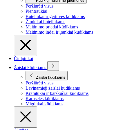
Kūdikių maitinimo priemonės
Peržiūrėti visus
Pientraukiai
Buteliukai ir gertuvės kūdikiams
Žindukai buteliukams
Maitinimo priedai kūdikiams
Maitinimo indai ir įrankiai kūdikiams
Čiulptukai
Žaislai kūdikiams
Žaislai kūdikiams
Peržiūrėti visus
Lavinamieji žaislai kūdikiams
Kramtukai ir barškučiai kūdikiams
Karuselės kūdikiams
Migdukai kūdikiams