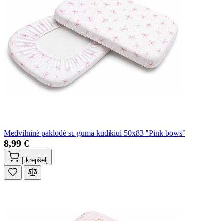
Medvilninė paklodė su guma kūdikiui 50x83 "Pink bows"
8,99 €
Į krepšelį