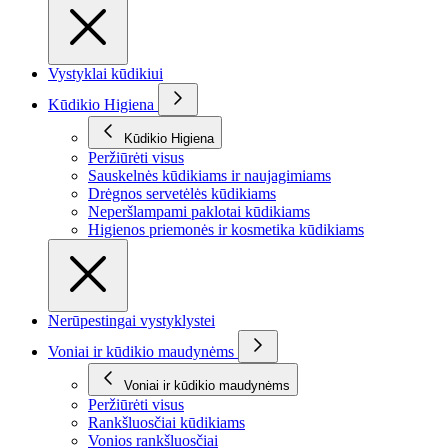
Vystyklai kūdikiui
Kūdikio Higiena
Kūdikio Higiena
Peržiūrėti visus
Sauskelnės kūdikiams ir naujagimiams
Drėgnos servetėlės kūdikiams
Neperšlampami paklotai kūdikiams
Higienos priemonės ir kosmetika kūdikiams
Nerūpestingai vystyklystei
Voniai ir kūdikio maudynėms
Voniai ir kūdikio maudynėms
Peržiūrėti visus
Rankšluosčiai kūdikiams
Vonios rankšluosčiai