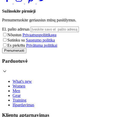
Sužinokite pirmieji
Prenumeruokite geriausius mūsų pasiūlymus.
El. pašto adresas
Nõustun
Privaatsuspoliitikaga
Sutinku su
Saugumo politika
Es piekrītu
Privātuma politikai
Prenumeruoti
Parduotuvė
What's new
Women
Men
Gear
Training
Išpardavimas
Klientų aptarnavimas