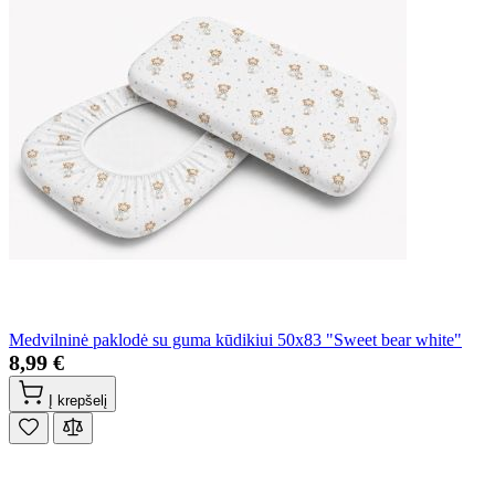
Medvilninė paklodė su guma kūdikiui 50x83 "Sweet bear white"
8,99 €
Į krepšelį