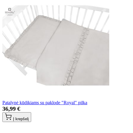
Patalynė kūdikiams su paklode "Royal" pilka
36,99 €
Į krepšelį