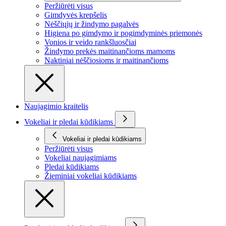
Peržiūrėti visus
Gimdyvės krepšelis
Nėščiųjų ir žindymo pagalvės
Higiena po gimdymo ir pogimdyminės priemonės
Vonios ir veido rankšluosčiai
Žindymo prekės maitinančioms mamoms
Naktiniai nėščiosioms ir maitinančioms
Naujagimio kraitelis
Vokeliai ir pledai kūdikiams
Vokeliai ir pledai kūdikiams
Peržiūrėti visus
Vokeliai naujagimiams
Pledai kūdikiams
Žieminiai vokeliai kūdikiams