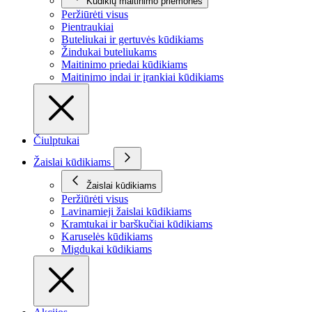
Kūdikių maitinimo priemonės
Peržiūrėti visus
Pientraukiai
Buteliukai ir gertuvės kūdikiams
Žindukai buteliukams
Maitinimo priedai kūdikiams
Maitinimo indai ir įrankiai kūdikiams
Čiulptukai
Žaislai kūdikiams
Žaislai kūdikiams
Peržiūrėti visus
Lavinamieji žaislai kūdikiams
Kramtukai ir barškučiai kūdikiams
Karuselės kūdikiams
Migdukai kūdikiams