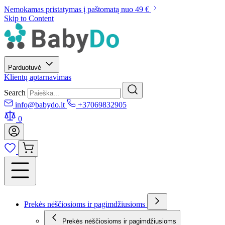
Nemokamas pristatymas į paštomatą nuo 49 €
Skip to Content
Parduotuvė
Klientų aptarnavimas
Search
info@babydo.lt
+37069832905
0
Prekės nėščiosioms ir pagimdžiusioms
Prekės nėščiosioms ir pagimdžiusioms