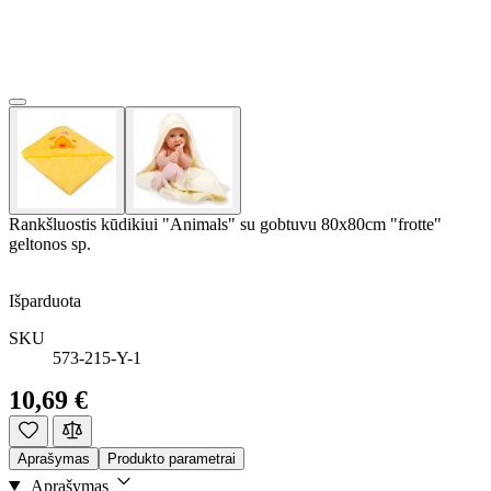
Rankšluostis kūdikiui "Animals" su gobtuvu 80x80cm "frotte"
geltonos sp.
Išparduota
SKU
573-215-Y-1
10,69 €
Aprašymas
Produkto parametrai
Aprašymas