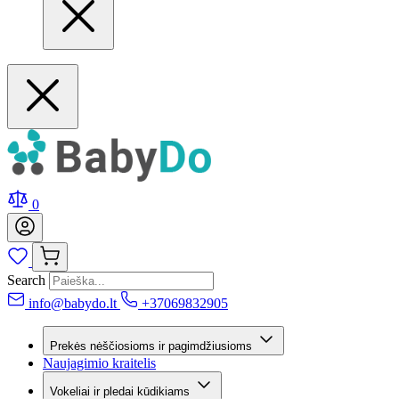
0
Search
info@babydo.lt
+37069832905
Prekės nėščiosioms ir pagimdžiusioms
Naujagimio kraitelis
Vokeliai ir pledai kūdikiams