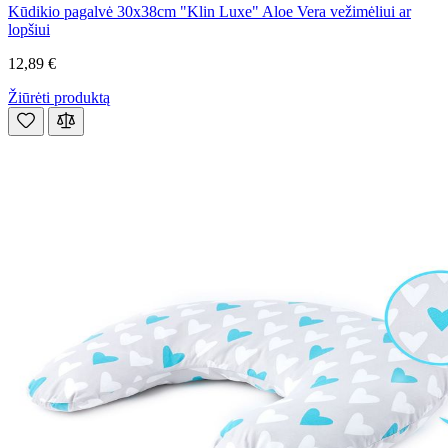
Kūdikio pagalvė 30x38cm "Klin Luxe" Aloe Vera vežimėliui ar
lopšiui
12,89 €
Žiūrėti produktą