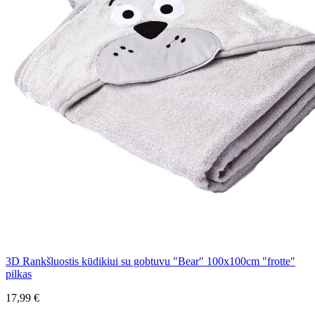
3D Rankšluostis kūdikiui su gobtuvu "Bear" 100x100cm "frotte"
pilkas
17,99 €