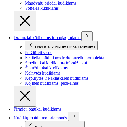
Maudynių priedai kūdikiams
Vonelės kūdikiams
Drabužiai kūdikiams ir naujagimiams
Drabužiai kūdikiams ir naujagimiams
Peržiūrėti visus
Kraiteliai kūdikiams ir drabužėlių komplektai
Smėlinukai kūdikiams ir bodžiukai
Šliaužtinukai kūdikiams
Kelnytės kūdikiams
Kepurytės ir kaklaskarės kūdikiams
Kojinės kūdikiams, pėdkelnės
Pirmieji batukai kūdikiams
Kūdikių maitinimo priemonės