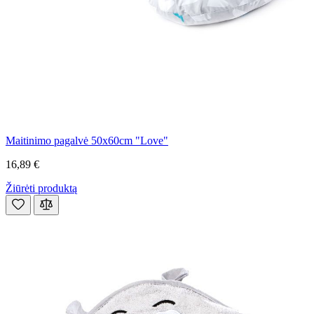
Maitinimo pagalvė 50x60cm "Love"
16,89 €
Žiūrėti produktą