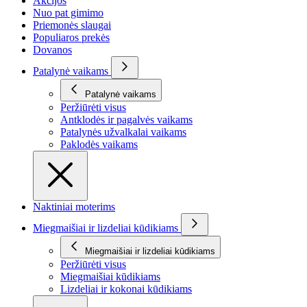
Akcijos
Nuo pat gimimo
Priemonės slaugai
Populiaros prekės
Dovanos
Patalynė vaikams
Patalynė vaikams
Peržiūrėti visus
Antklodės ir pagalvės vaikams
Patalynės užvalkalai vaikams
Paklodės vaikams
Naktiniai moterims
Miegmaišiai ir lizdeliai kūdikiams
Miegmaišiai ir lizdeliai kūdikiams
Peržiūrėti visus
Miegmaišiai kūdikiams
Lizdeliai ir kokonai kūdikiams