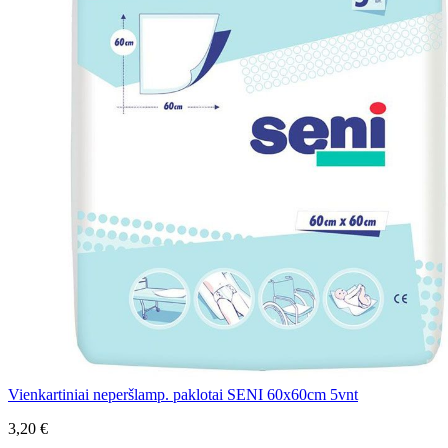
Vienkartiniai neperšlamp. paklotai SENI 60x60cm 5vnt
3,20 €