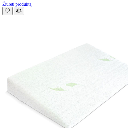
Žiūrėti produktą