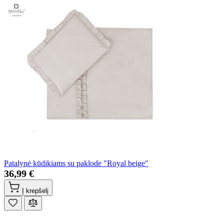
Patalynė kūdikiams su paklode "Royal beige"
36,99 €
Į krepšelį