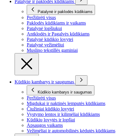
Patalynė ir paklodės kūdikiams
Patalynė ir paklodės kūdikiams
Peržiūrėti visus
Paklodės kūdikiams ir vaikams
Patalynė lopšiukui
Antklodės ir Pagalvės kūdikiams
Patalynė kūdikio lovytei
Patalynė vežimėliui
Muslino tekstillės gaminiai
Kūdikio kambarys ir saugumas
Kūdikio kambarys ir saugumas
Peržiūrėti visus
Migdukai ir naktinės lemputės kūdikiams
Čiužiniai kūdikio lovytei
Vystymo lentos ir kilimėliai kūdikiams
Kūdikių lovytės ir lopšiai
Apsaugos vaikams
Vežimėliai ir automobilinės kėdutės kūdikiams