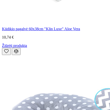
Kūdikio pagalvė 60x38cm "Klin Luxe" Aloe Vera
10,74 €
Žiūrėti produktą