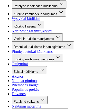
Patalynė ir paklodės kūdikiams
Kūdikio kambarys ir saugumas
Vystyklai kūdikiui
Kūdikio Higiena
Nerūpestingai vystyklystei
Voniai ir kūdikio maudynėms
Drabužiai kūdikiams ir naujagimiams
Pirmieji batukai kūdikiams
Kūdikių maitinimo priemonės
Čiulptukai
Žaislai kūdikiams
Akcijos
Nuo pat gimimo
Priemonės slaugai
Populiaros prekės
Dovanos
Patalynė vaikams
Naktiniai moterims