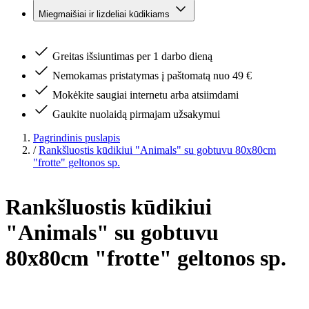
Miegmaišiai ir lizdeliai kūdikiams
Greitas išsiuntimas per 1 darbo dieną
Nemokamas pristatymas į paštomatą nuo 49 €
Mokėkite saugiai internetu arba atsiimdami
Gaukite nuolaidą pirmajam užsakymui
Pagrindinis puslapis
/
Rankšluostis kūdikiui "Animals" su gobtuvu 80x80cm
"frotte" geltonos sp.
Rankšluostis kūdikiui
"Animals" su gobtuvu
80x80cm "frotte" geltonos sp.