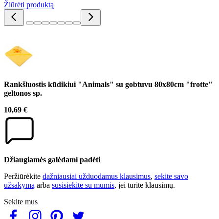
Žiūrėti produktą
Rankšluostis kūdikiui "Animals" su gobtuvu 80x80cm "frotte"
geltonos sp.
10,69 €
Džiaugiamės galėdami padėti
Peržiūrėkite
dažniausiai užduodamus klausimus
,
sekite savo
užsakymą
arba
susisiekite su mumis
, jei turite klausimų.
Sekite mus