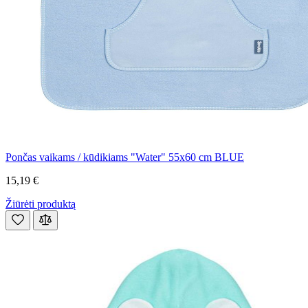
Pončas vaikams / kūdikiams "Water" 55x60 cm BLUE
15,19 €
Žiūrėti produktą