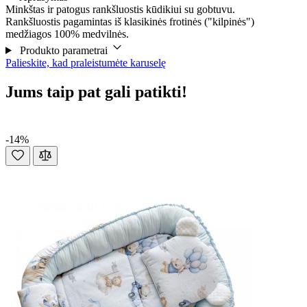
Minkštas ir patogus rankšluostis kūdikiui su gobtuvu.
Rankšluostis pagamintas iš klasikinės frotinės ("kilpinės")
medžiagos 100% medvilnės.
Produkto parametrai
Palieskite, kad praleistumėte karuselę
Jums taip pat gali patikti!
-14%