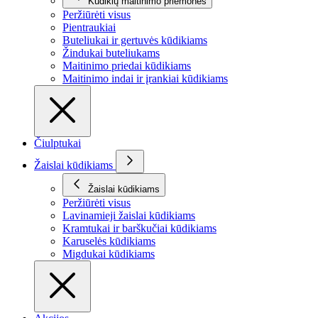
Kūdikių maitinimo priemonės
Peržiūrėti visus
Pientraukiai
Buteliukai ir gertuvės kūdikiams
Žindukai buteliukams
Maitinimo priedai kūdikiams
Maitinimo indai ir įrankiai kūdikiams
Čiulptukai
Žaislai kūdikiams
Žaislai kūdikiams
Peržiūrėti visus
Lavinamieji žaislai kūdikiams
Kramtukai ir barškučiai kūdikiams
Karuselės kūdikiams
Migdukai kūdikiams