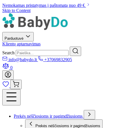
Nemokamas pristatymas į paštomatą nuo 49 €
Skip to Content
Parduotuvė
Klientų aptarnavimas
Search
info@babydo.lt
+37069832905
0
Prekės nėščiosioms ir pagimdžiusioms
Prekės nėščiosioms ir pagimdžiusioms