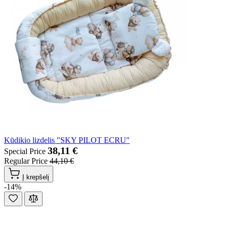
Kūdikio lizdelis "SKY PILOT ECRU"
38,11 €
Special Price
Regular Price
44,10 €
Į krepšelį
-14%