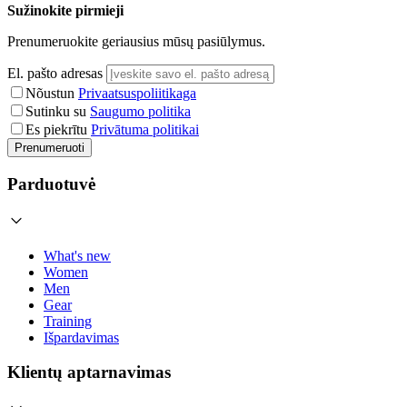
Sužinokite pirmieji
Prenumeruokite geriausius mūsų pasiūlymus.
El. pašto adresas
Nõustun
Privaatsuspoliitikaga
Sutinku su
Saugumo politika
Es piekrītu
Privātuma politikai
Prenumeruoti
Parduotuvė
What's new
Women
Men
Gear
Training
Išpardavimas
Klientų aptarnavimas