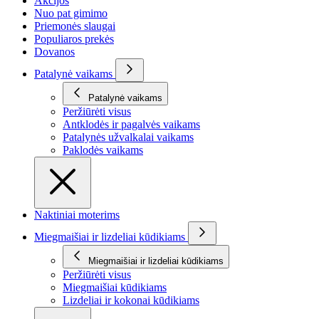
Akcijos
Nuo pat gimimo
Priemonės slaugai
Populiaros prekės
Dovanos
Patalynė vaikams
Patalynė vaikams
Peržiūrėti visus
Antklodės ir pagalvės vaikams
Patalynės užvalkalai vaikams
Paklodės vaikams
Naktiniai moterims
Miegmaišiai ir lizdeliai kūdikiams
Miegmaišiai ir lizdeliai kūdikiams
Peržiūrėti visus
Miegmaišiai kūdikiams
Lizdeliai ir kokonai kūdikiams