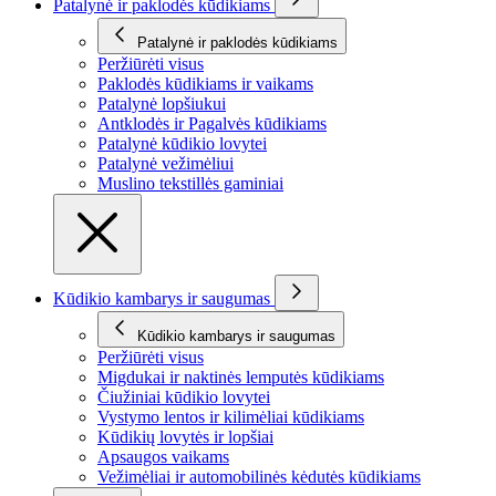
Patalynė ir paklodės kūdikiams
Patalynė ir paklodės kūdikiams
Peržiūrėti visus
Paklodės kūdikiams ir vaikams
Patalynė lopšiukui
Antklodės ir Pagalvės kūdikiams
Patalynė kūdikio lovytei
Patalynė vežimėliui
Muslino tekstillės gaminiai
Kūdikio kambarys ir saugumas
Kūdikio kambarys ir saugumas
Peržiūrėti visus
Migdukai ir naktinės lemputės kūdikiams
Čiužiniai kūdikio lovytei
Vystymo lentos ir kilimėliai kūdikiams
Kūdikių lovytės ir lopšiai
Apsaugos vaikams
Vežimėliai ir automobilinės kėdutės kūdikiams