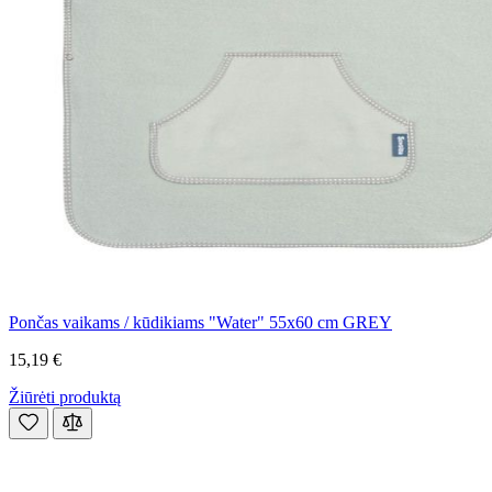
Pončas vaikams / kūdikiams "Water" 55x60 cm GREY
15,19 €
Žiūrėti produktą