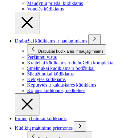
Maudynių priedai kūdikiams
Vonelės kūdikiams
Drabužiai kūdikiams ir naujagimiams
Drabužiai kūdikiams ir naujagimiams
Peržiūrėti visus
Kraiteliai kūdikiams ir drabužėlių komplektai
Smėlinukai kūdikiams ir bodžiukai
Šliaužtinukai kūdikiams
Kelnytės kūdikiams
Kepurytės ir kaklaskarės kūdikiams
Kojinės kūdikiams, pėdkelnės
Pirmieji batukai kūdikiams
Kūdikių maitinimo priemonės