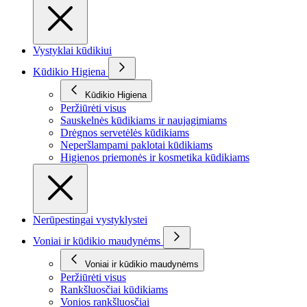
Vystyklai kūdikiui
Kūdikio Higiena
Kūdikio Higiena
Peržiūrėti visus
Sauskelnės kūdikiams ir naujagimiams
Drėgnos servetėlės kūdikiams
Neperšlampami paklotai kūdikiams
Higienos priemonės ir kosmetika kūdikiams
Nerūpestingai vystyklystei
Voniai ir kūdikio maudynėms
Voniai ir kūdikio maudynėms
Peržiūrėti visus
Rankšluosčiai kūdikiams
Vonios rankšluosčiai