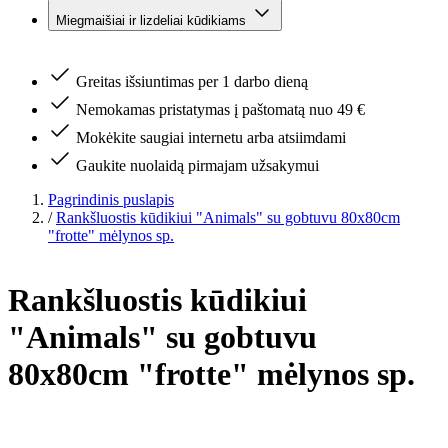
Miegmaišiai ir lizdeliai kūdikiams
Greitas išsiuntimas per 1 darbo dieną
Nemokamas pristatymas į paštomatą nuo 49 €
Mokėkite saugiai internetu arba atsiimdami
Gaukite nuolaidą pirmajam užsakymui
Pagrindinis puslapis
/
Rankšluostis kūdikiui "Animals" su gobtuvu 80x80cm
"frotte" mėlynos sp.
Rankšluostis kūdikiui
"Animals" su gobtuvu
80x80cm "frotte" mėlynos sp.