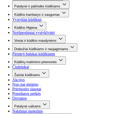
Patalynė ir paklodės kūdikiams
Kūdikio kambarys ir saugumas
Vystyklai kūdikiui
Kūdikio Higiena
Nerūpestingai vystyklystei
Voniai ir kūdikio maudynėms
Drabužiai kūdikiams ir naujagimiams
Pirmieji batukai kūdikiams
Kūdikių maitinimo priemonės
Čiulptukai
Žaislai kūdikiams
Akcijos
Nuo pat gimimo
Priemonės slaugai
Populiaros prekės
Dovanos
Patalynė vaikams
Naktiniai moterims