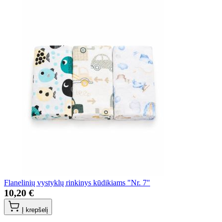
Flanelinių vystyklų rinkinys kūdikiams "Nr. 7"
10,20 €
Į krepšelį