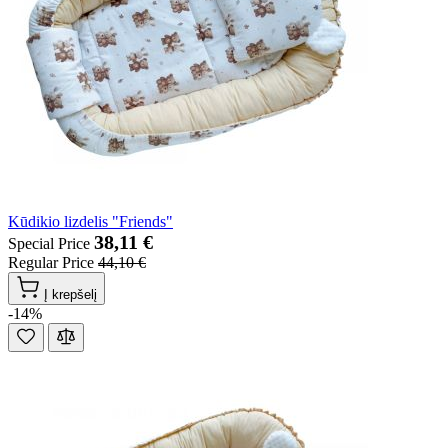
Kūdikio lizdelis "Friends"
38,11 €
Special Price
Regular Price
44,10 €
Į krepšelį
-14%