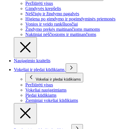
Peržiūrėti visus
Gimdyvės krepšelis
Nėščiųjų ir žindymo pagalvės
Higiena po gimdymo ir pogimdyminės priemonės
Vonios ir veido rankšluosčiai
Žindymo prekės maitinančioms mamoms
Naktiniai nėščiosioms ir maitinančioms
Naujagimio kraitelis
Vokeliai ir pledai kūdikiams
Vokeliai ir pledai kūdikiams
Peržiūrėti visus
Vokeliai naujagimiams
Pledai kūdikiams
Žieminiai vokeliai kūdikiams