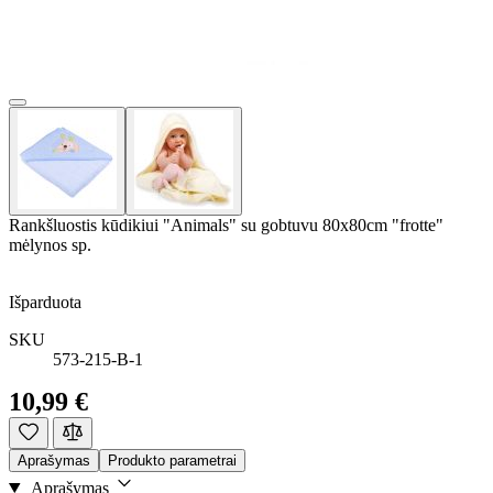
Rankšluostis kūdikiui "Animals" su gobtuvu 80x80cm "frotte"
mėlynos sp.
Išparduota
SKU
573-215-B-1
10,99 €
Aprašymas
Produkto parametrai
Aprašymas