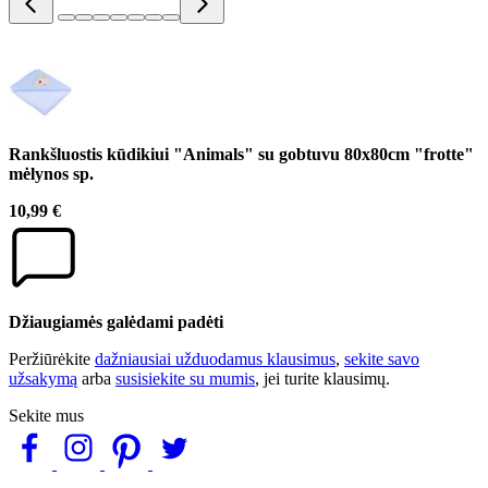
Rankšluostis kūdikiui "Animals" su gobtuvu 80x80cm "frotte"
mėlynos sp.
10,99 €
Džiaugiamės galėdami padėti
Peržiūrėkite
dažniausiai užduodamus klausimus
,
sekite savo
užsakymą
arba
susisiekite su mumis
, jei turite klausimų.
Sekite mus