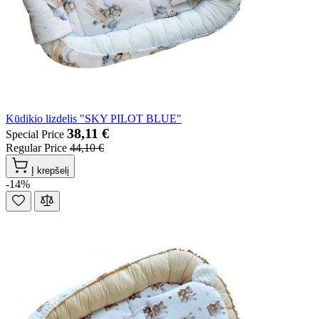
Kūdikio lizdelis "SKY PILOT BLUE"
38,11 €
Special Price
Regular Price
44,10 €
Į krepšelį
-14%