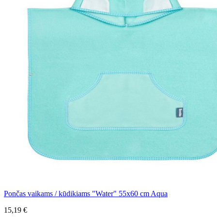
Pončas vaikams / kūdikiams "Water" 55x60 cm Aqua
15,19 €