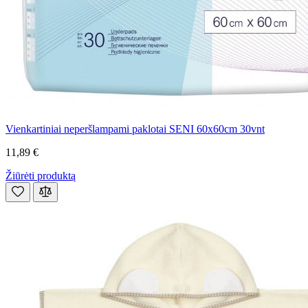
Vienkartiniai neperšlampami paklotai SENI 60x60cm 30vnt
11,89 €
Žiūrėti produktą