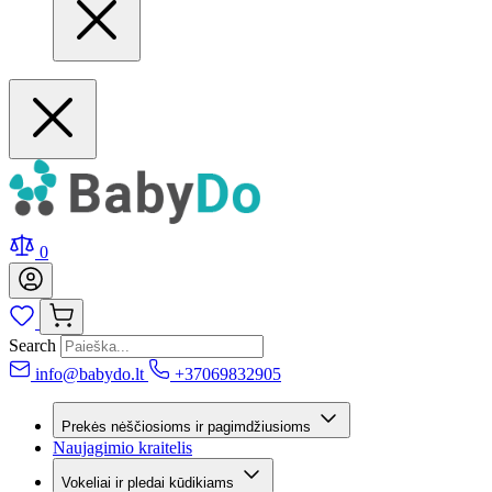
0
Search
info@babydo.lt
+37069832905
Prekės nėščiosioms ir pagimdžiusioms
Naujagimio kraitelis
Vokeliai ir pledai kūdikiams