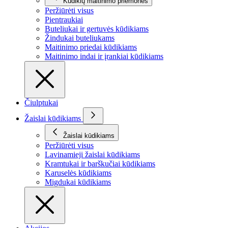
Kūdikių maitinimo priemonės
Peržiūrėti visus
Pientraukiai
Buteliukai ir gertuvės kūdikiams
Žindukai buteliukams
Maitinimo priedai kūdikiams
Maitinimo indai ir įrankiai kūdikiams
Čiulptukai
Žaislai kūdikiams
Žaislai kūdikiams
Peržiūrėti visus
Lavinamieji žaislai kūdikiams
Kramtukai ir barškučiai kūdikiams
Karuselės kūdikiams
Migdukai kūdikiams