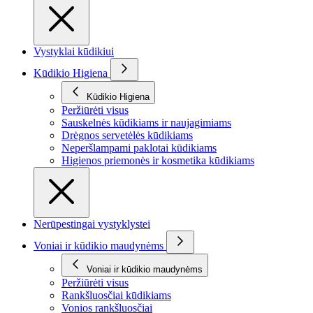
Vystyklai kūdikiui
Kūdikio Higiena
Kūdikio Higiena
Peržiūrėti visus
Sauskelnės kūdikiams ir naujagimiams
Drėgnos servetėlės kūdikiams
Neperšlampami paklotai kūdikiams
Higienos priemonės ir kosmetika kūdikiams
Nerūpestingai vystyklystei
Voniai ir kūdikio maudynėms
Voniai ir kūdikio maudynėms
Peržiūrėti visus
Rankšluosčiai kūdikiams
Vonios rankšluosčiai