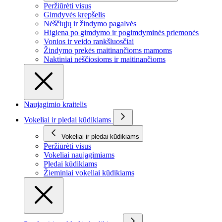
Peržiūrėti visus
Gimdyvės krepšelis
Nėščiųjų ir žindymo pagalvės
Higiena po gimdymo ir pogimdyminės priemonės
Vonios ir veido rankšluosčiai
Žindymo prekės maitinančioms mamoms
Naktiniai nėščiosioms ir maitinančioms
Naujagimio kraitelis
Vokeliai ir pledai kūdikiams
Vokeliai ir pledai kūdikiams
Peržiūrėti visus
Vokeliai naujagimiams
Pledai kūdikiams
Žieminiai vokeliai kūdikiams