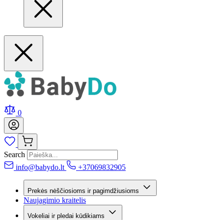
0
Search
info@babydo.lt
+37069832905
Prekės nėščiosioms ir pagimdžiusioms
Naujagimio kraitelis
Vokeliai ir pledai kūdikiams