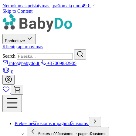
Nemokamas pristatymas į paštomatą nuo 49 €
Skip to Content
Parduotuvė
Klientų aptarnavimas
Search
info@babydo.lt
+37069832905
0
Prekės nėščiosioms ir pagimdžiusioms
Prekės nėščiosioms ir pagimdžiusioms