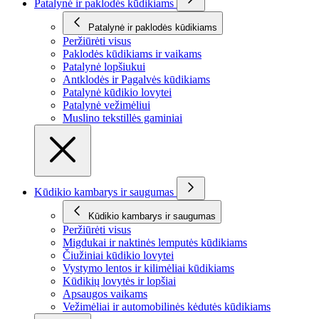
Patalynė ir paklodės kūdikiams
Patalynė ir paklodės kūdikiams
Peržiūrėti visus
Paklodės kūdikiams ir vaikams
Patalynė lopšiukui
Antklodės ir Pagalvės kūdikiams
Patalynė kūdikio lovytei
Patalynė vežimėliui
Muslino tekstillės gaminiai
Kūdikio kambarys ir saugumas
Kūdikio kambarys ir saugumas
Peržiūrėti visus
Migdukai ir naktinės lemputės kūdikiams
Čiužiniai kūdikio lovytei
Vystymo lentos ir kilimėliai kūdikiams
Kūdikių lovytės ir lopšiai
Apsaugos vaikams
Vežimėliai ir automobilinės kėdutės kūdikiams