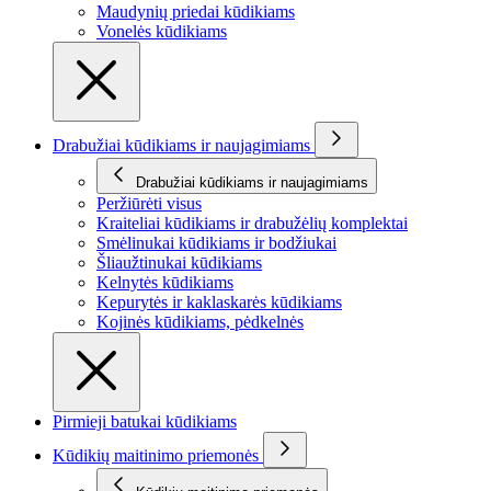
Maudynių priedai kūdikiams
Vonelės kūdikiams
Drabužiai kūdikiams ir naujagimiams
Drabužiai kūdikiams ir naujagimiams
Peržiūrėti visus
Kraiteliai kūdikiams ir drabužėlių komplektai
Smėlinukai kūdikiams ir bodžiukai
Šliaužtinukai kūdikiams
Kelnytės kūdikiams
Kepurytės ir kaklaskarės kūdikiams
Kojinės kūdikiams, pėdkelnės
Pirmieji batukai kūdikiams
Kūdikių maitinimo priemonės