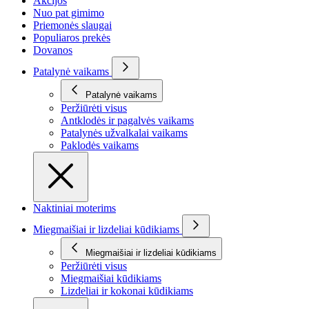
Akcijos
Nuo pat gimimo
Priemonės slaugai
Populiaros prekės
Dovanos
Patalynė vaikams
Patalynė vaikams
Peržiūrėti visus
Antklodės ir pagalvės vaikams
Patalynės užvalkalai vaikams
Paklodės vaikams
Naktiniai moterims
Miegmaišiai ir lizdeliai kūdikiams
Miegmaišiai ir lizdeliai kūdikiams
Peržiūrėti visus
Miegmaišiai kūdikiams
Lizdeliai ir kokonai kūdikiams